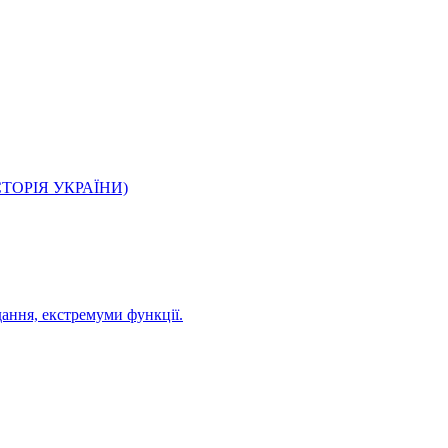
О ІСТОРІЯ УКРАЇНИ)
дання, екстремуми функції.