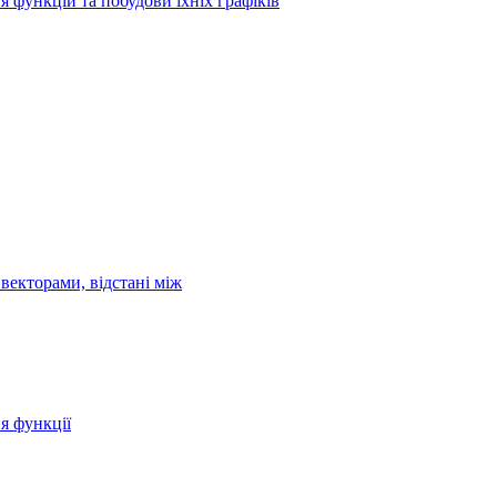
я функцій та побудови їхніх графіків
векторами, відстані між
ня функції