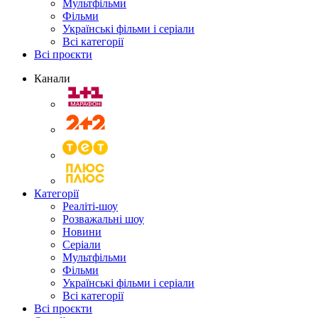
Мультфільми
Фільми
Українські фільми і серіали
Всі категорії
Всі проєкти
Канали
Категорії
Реаліті-шоу
Розважальні шоу
Новини
Серіали
Мультфільми
Фільми
Українські фільми і серіали
Всі категорії
Всі проєкти