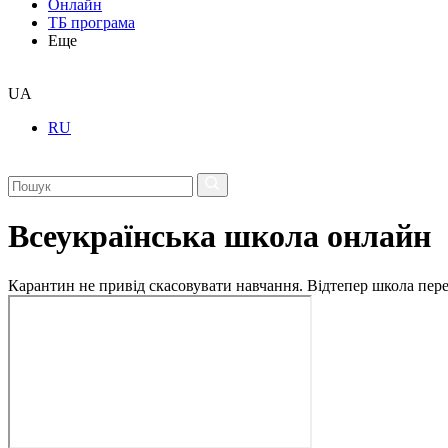
Онлайн
ТБ програма
Еще
UA
RU
Всеукраїнська школа онлайн
Карантин не привід скасовувати навчання. Відтепер школа перех