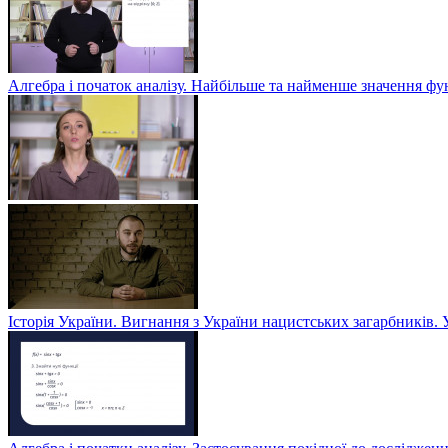
Алгебра і початок аналізу. Найбільше та найменше значення фу
Історія України. Вигнання з України нацистських загарбників. 