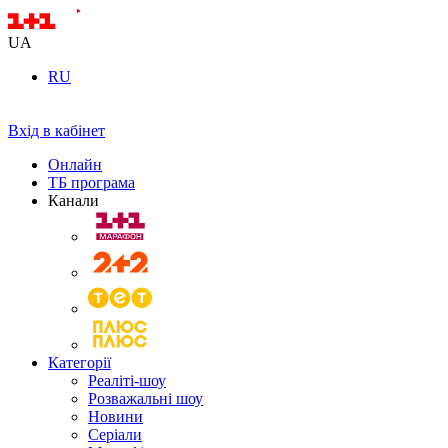
UA
RU
Вхід в кабінет
Онлайн
ТБ програма
Канали
Категорії
Реаліті-шоу
Розважальні шоу
Новини
Серіали