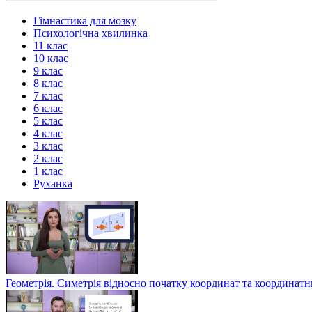
Гімнастика для мозку
Психологічна хвилинка
11 клас
10 клас
9 клас
8 клас
7 клас
6 клас
5 клас
4 клас
3 клас
2 клас
1 клас
Руханка
Геометрія. Симетрія відносно початку координат та координат