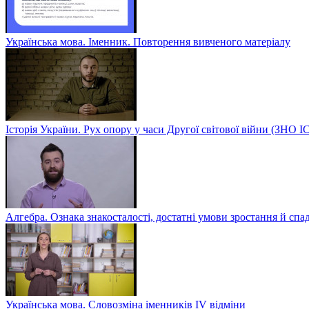
Українська мова. Іменник. Повторення вивченого матеріалу
Історія України. Рух опору у часи Другої світової війни (ЗН
Алгебра. Ознака знакосталості, достатні умови зростання й спа
Українська мова. Словозміна іменників ІV відміни