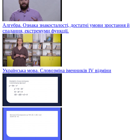
Алгебра. Ознака знакосталості, достатні умови зростання й
спадання, екстремуми функції.
Українська мова. Словозміна іменників ІV відміни