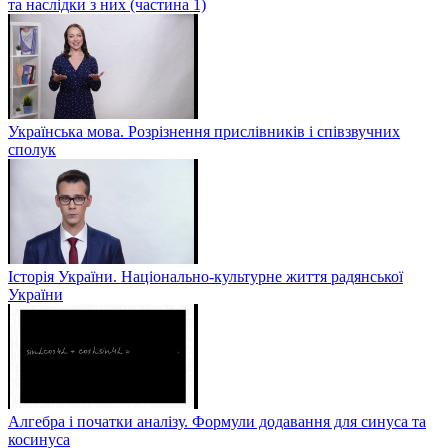
та наслідки з них (частина 1)
Українська мова. Розрізнення прислівників і співзвучних
сполук
Історія України. Національно-культурне життя радянської
України
Алгебра і початки аналізу. Формули додавання для синуса та
косинуса