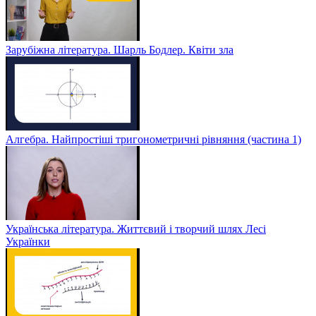
Зарубіжна література. Шарль Бодлер. Квіти зла
Алгебра. Найпростіші тригонометричні рівняння (частина 1)
Українська література. Життєвий і творчий шлях Лесі
Українки