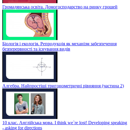
Громадянська освіта. Домогосподарство на ринку грошей
Біологія і екологія. Репродукція як механізм забезпечення
безперервності та існування видів
Алгебра. Найпростіші тригонометричні рівняння (частина 2)
10 клас. Англійська мова. I think we`re lost! Developing speaking
- asking for directions