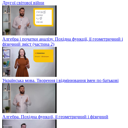
Другої світової війни
Алгебра і початки аналізу. Похідна функції, її геометричний і
фізичний зміст (частина 2)
Українська мова. Творення і відмінювання імен по батькові
Алгебра. Похідна функції, її геометричний і фізичний