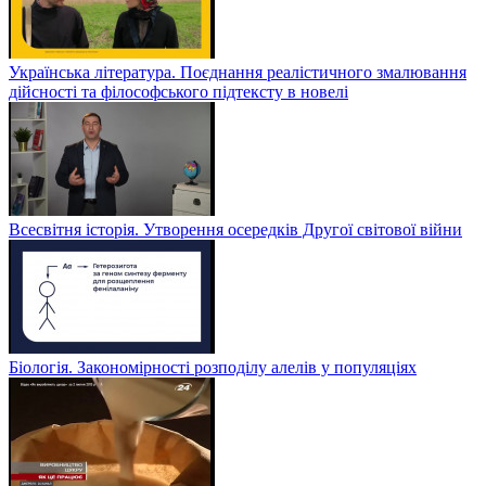
Українська література. Поєднання реалістичного змалювання
дійсності та філософського підтексту в новелі
Всесвітня історія. Утворення осередків Другої світової війни
Біологія. Закономірності розподілу алелів у популяціях