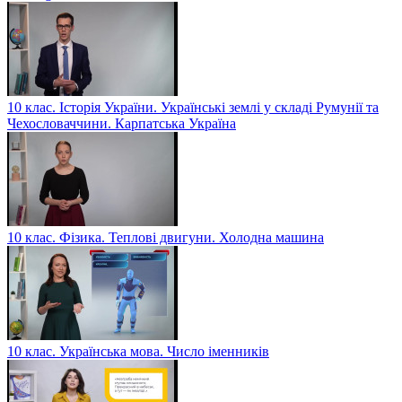
10 клас. Історія України. Українські землі у складі Румунії та
Чехословаччини. Карпатська Україна
10 клас. Фізика. Теплові двигуни. Холодна машина
10 клас. Українська мова. Число іменників