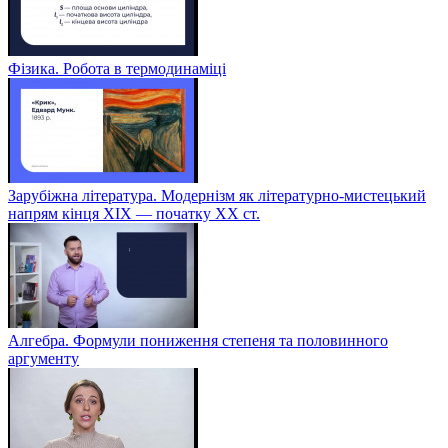
Фізика. Робота в термодинаміці
Зарубіжна література. Модернізм як літературно-мистецький
напрям кінця XIX — початку XX ст.
Алгебра. Формули пониження степеня та половинного
аргументу