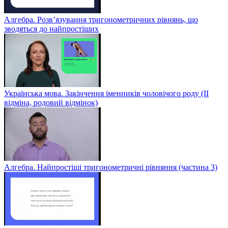
Алгебра. Розв’язування тригонометричних рівнянь, що
зводяться до найпростіших
Українська мова. Закінчення іменників чоловічого роду (ІІ
відміна, родовий відмінок)
Алгебра. Найпростіші тригонометричні рівняння (частина 3)