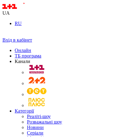
UA
RU
Вхід в кабінет
Онлайн
ТБ програма
Канали
Категорії
Реаліті-шоу
Розважальні шоу
Новини
Серіали