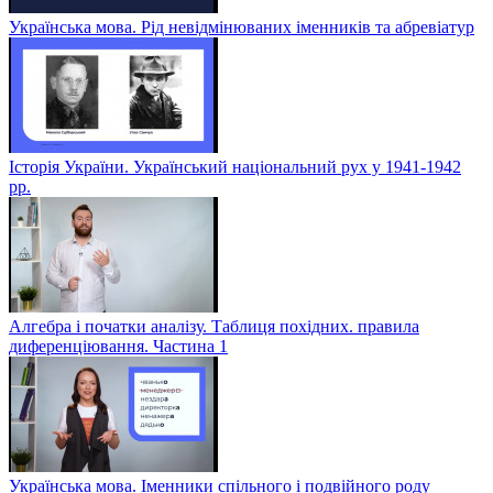
Українська мова. Рід невідмінюваних іменників та абревіатур
Історія України. Український національний рух у 1941-1942
рр.
Алгебра і початки аналізу. Таблиця похідних. правила
диференціювання. Частина 1
Українська мова. Іменники спільного і подвійного роду