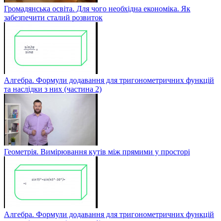
Громадянська освіта. Для чого необхідна економіка. Як
забезпечити сталий розвиток
Алгебра. Формули додавання для тригонометричних функцій
та наслідки з них (частина 2)
Геометрія. Вимірювання кутів між прямими у просторі
Алгебра. Формули додавання для тригонометричних функцій