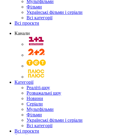
Мультфільми
Фільми
Українські фільми і серіали
Всі категорії
Всі проєкти
Канали
Категорії
Реаліті-шоу
Розважальні шоу
Новини
Серіали
Мультфільми
Фільми
Українські фільми і серіали
Всі категорії
Всі проєкти