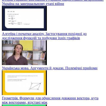
Україна на завершальному етапі війни
Алгебра і початки аналізу. Застосування похідної до
дослідження функцій та побудови їхніх графіків
Українська мова. Аргументи й докази. Полемічні прийоми
Геометрія. Формули для обчислення довжини вектора, кута
між векторами, відстані між