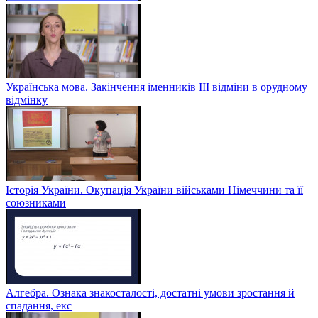
Українська мова. Закінчення іменників ІІІ відміни в орудному
відмінку
Історія України. Окупація України військами Німеччини та її
союзниками
Алгебра. Ознака знакосталості, достатні умови зростання й
спадання, екс