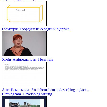
Геометрія. Координати середини відрізка
Хімія. Амінокислоти. Пептиди
Англійська мова. An informal email describing a place -
Birmingham. Developing writing