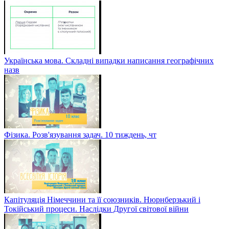
Українська мова. Складні випадки написання географічних
назв
Фізика. Розв'язування задач. 10 тиждень, чт
Капітуляція Німеччини та її союзників. Нюрнберзький і
Токійський процеси. Наслідки Другої світової війни