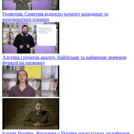
Геометрія. Симетрія відносно початку координат та
координатних площин
Алгебра і початок аналізу. Найбільше та найменше значення
функції на проміжку
Історія України. Вигнання з України нацистських загарбників.