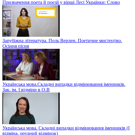
Призначення поета й поезії у вірші Лесі Українки: Слово
Зарубіжна література. Поль Верлен. Поетичне мистецтво.
Осіння пісня
Українська мова.Складні випадки відмінювання іменників.
Зак. ім. І відміни в О.В
Українська мова. Складні випадки відмінювання іменників (І
відміна, орудний відмінок)