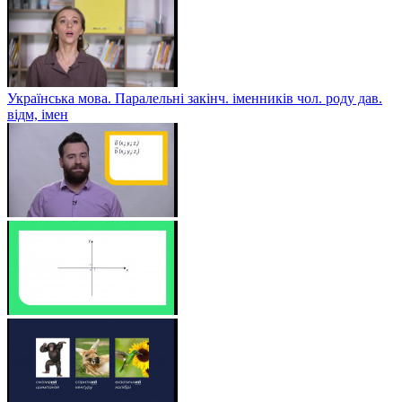
Українська мова. Паралельні закінч. іменників чол. роду дав.
відм, імен