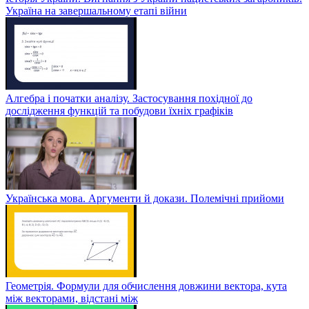
Україна на завершальному етапі війни
Алгебра і початки аналізу. Застосування похідної до
дослідження функцій та побудови їхніх графіків
Українська мова. Аргументи й докази. Полемічні прийоми
Геометрія. Формули для обчислення довжини вектора, кута
між векторами, відстані між