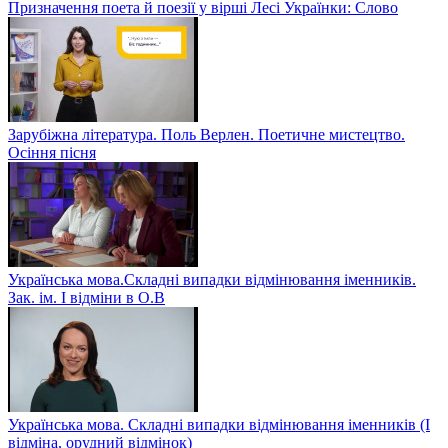
Призначення поета й поезії у вірші Лесі Українки: Слово
Зарубіжна література. Поль Верлен. Поетичне мистецтво.
Осіння пісня
Українська мова.Складні випадки відмінювання іменників.
Зак. ім. І відміни в О.В
Українська мова. Складні випадки відмінювання іменників (І
відміна, орудний відмінок)