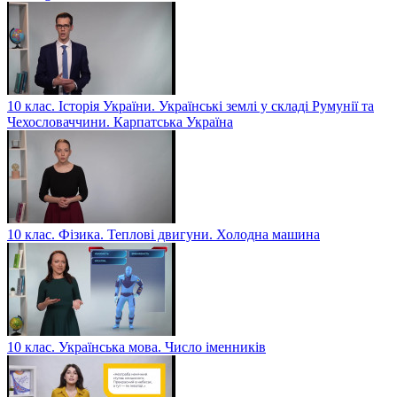
10 клас. Історія України. Українські землі у складі Румунії та
Чехословаччини. Карпатська Україна
10 клас. Фізика. Теплові двигуни. Холодна машина
10 клас. Українська мова. Число іменників