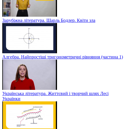
Зарубіжна література. Шарль Бодлер. Квіти зла
Алгебра. Найпростіші тригонометричні рівняння (частина 1)
Українська література. Життєвий і творчий шлях Лесі
Українки