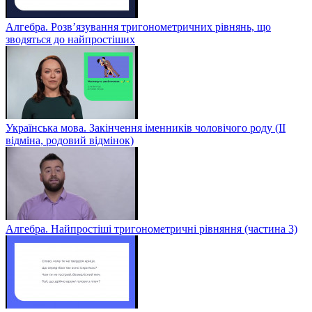
Алгебра. Розв’язування тригонометричних рівнянь, що
зводяться до найпростіших
Українська мова. Закінчення іменників чоловічого роду (ІІ
відміна, родовий відмінок)
Алгебра. Найпростіші тригонометричні рівняння (частина 3)