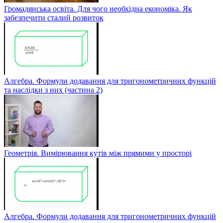
Громадянська освіта. Для чого необхідна економіка. Як
забезпечити сталий розвиток
Алгебра. Формули додавання для тригонометричних функцій
та наслідки з них (частина 2)
Геометрія. Вимірювання кутів між прямими у просторі
Алгебра. Формули додавання для тригонометричних функцій