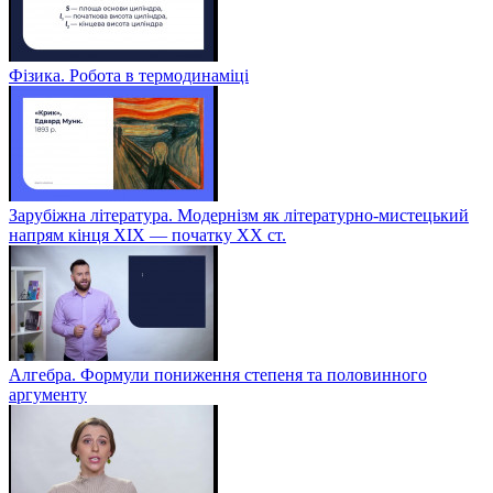
Фізика. Робота в термодинаміці
Зарубіжна література. Модернізм як літературно-мистецький
напрям кінця XIX — початку XX ст.
Алгебра. Формули пониження степеня та половинного
аргументу