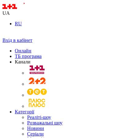
UA
RU
Вхід в кабінет
Онлайн
ТБ програма
Канали
Категорії
Реаліті-шоу
Розважальні шоу
Новини
Серіали