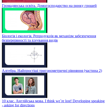
Громадянська освіта. Домогосподарство на ринку грошей
Біологія і екологія. Репродукція як механізм забезпечення
безперервності та існування видів
Алгебра. Найпростіші тригонометричні рівняння (частина 2)
10 клас. Англійська мова. I think we`re lost! Developing speaking
- asking for directions