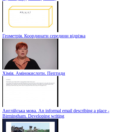
Геометрія. Координати середини відрізка
Хімія. Амінокислоти. Пептиди
Англійська мова. An informal email describing a place -
Birmingham. Developing writing