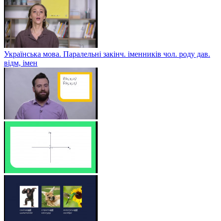
Українська мова. Паралельні закінч. іменників чол. роду дав.
відм, імен