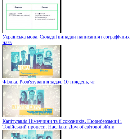
Українська мова. Складні випадки написання географічних
назв
Фізика. Розв'язування задач. 10 тиждень, чт
Капітуляція Німеччини та її союзників. Нюрнберзький і
Токійський процеси. Наслідки Другої світової війни