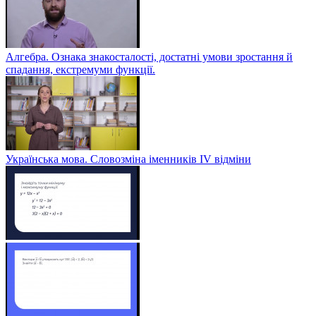
Алгебра. Ознака знакосталості, достатні умови зростання й
спадання, екстремуми функції.
Українська мова. Словозміна іменників ІV відміни