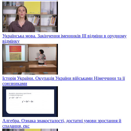
Українська мова. Закінчення іменників ІІІ відміни в орудному
відмінку
Історія України. Окупація України військами Німеччини та її
союзниками
Алгебра. Ознака знакосталості, достатні умови зростання й
спадання, екс