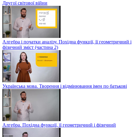
Другої світової війни
Алгебра і початки аналізу. Похідна функції, її геометричний і
фізичний зміст (частина 2)
Українська мова. Творення і відмінювання імен по батькові
Алгебра. Похідна функції, її геометричний і фізичний