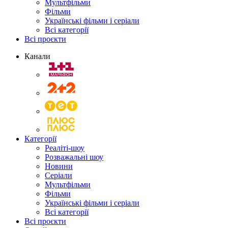
Мультфільми
Фільми
Українські фільми і серіали
Всі категорії
Всі проєкти
Канали
Категорії
Реаліті-шоу
Розважальні шоу
Новини
Серіали
Мультфільми
Фільми
Українські фільми і серіали
Всі категорії
Всі проєкти