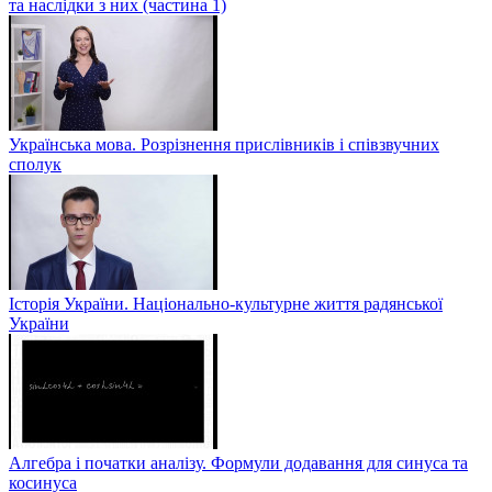
та наслідки з них (частина 1)
Українська мова. Розрізнення прислівників і співзвучних
сполук
Історія України. Національно-культурне життя радянської
України
Алгебра і початки аналізу. Формули додавання для синуса та
косинуса