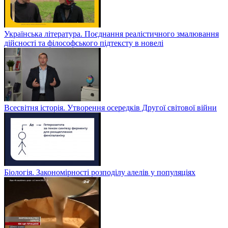
Українська література. Поєднання реалістичного змалювання
дійсності та філософського підтексту в новелі
Всесвітня історія. Утворення осередків Другої світової війни
Біологія. Закономірності розподілу алелів у популяціях