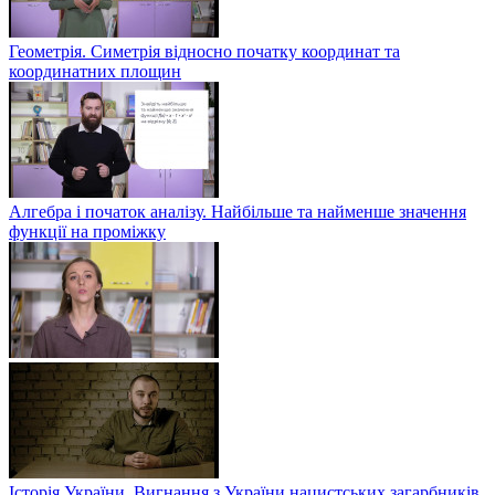
Геометрія. Симетрія відносно початку координат та
координатних площин
Алгебра і початок аналізу. Найбільше та найменше значення
функції на проміжку
Історія України. Вигнання з України нацистських загарбників.