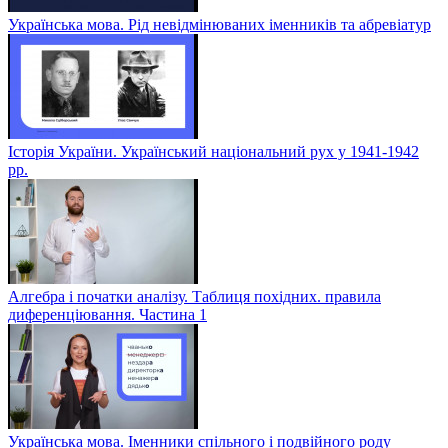
Українська мова. Рід невідмінюваних іменників та абревіатур
Історія України. Український національний рух у 1941-1942
рр.
Алгебра і початки аналізу. Таблиця похідних. правила
диференціювання. Частина 1
Українська мова. Іменники спільного і подвійного роду