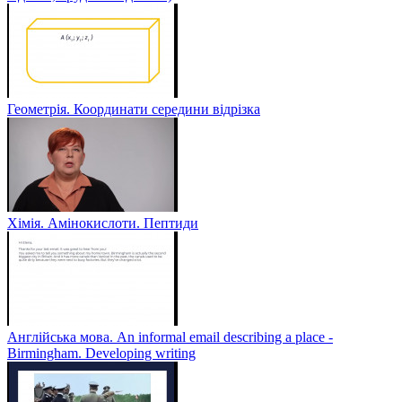
Геометрія. Координати середини відрізка
Хімія. Амінокислоти. Пептиди
Англійська мова. An informal email describing a place -
Birmingham. Developing writing