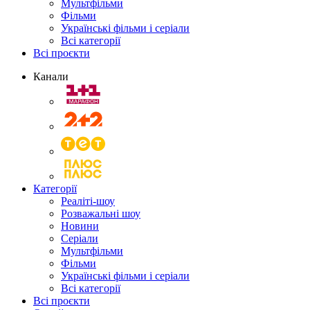
Мультфільми
Фільми
Українські фільми і серіали
Всі категорії
Всі проєкти
Канали
Категорії
Реаліті-шоу
Розважальні шоу
Новини
Серіали
Мультфільми
Фільми
Українські фільми і серіали
Всі категорії
Всі проєкти