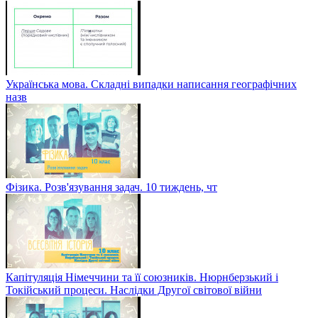
Українська мова. Складні випадки написання географічних
назв
Фізика. Розв'язування задач. 10 тиждень, чт
Капітуляція Німеччини та її союзників. Нюрнберзький і
Токійський процеси. Наслідки Другої світової війни