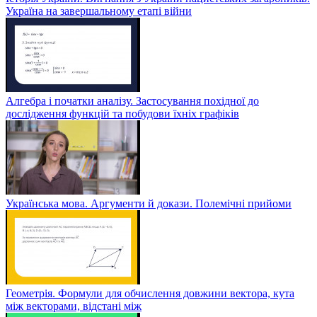
Україна на завершальному етапі війни
Алгебра і початки аналізу. Застосування похідної до
дослідження функцій та побудови їхніх графіків
Українська мова. Аргументи й докази. Полемічні прийоми
Геометрія. Формули для обчислення довжини вектора, кута
між векторами, відстані між