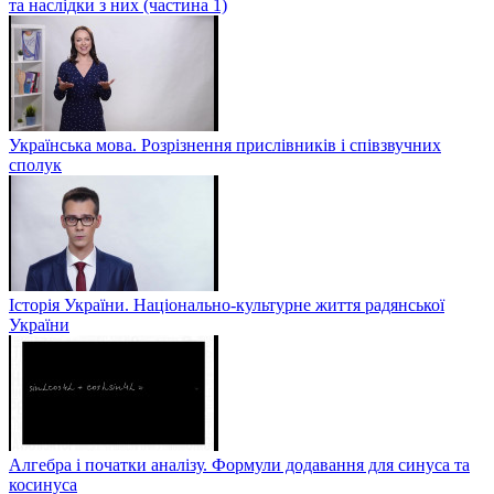
та наслідки з них (частина 1)
Українська мова. Розрізнення прислівників і співзвучних
сполук
Історія України. Національно-культурне життя радянської
України
Алгебра і початки аналізу. Формули додавання для синуса та
косинуса