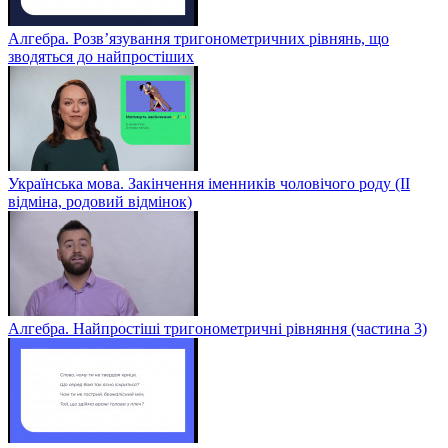
Алгебра. Розв’язування тригонометричних рівнянь, що
зводяться до найпростіших
Українська мова. Закінчення іменників чоловічого роду (ІІ
відміна, родовий відмінок)
Алгебра. Найпростіші тригонометричні рівняння (частина 3)