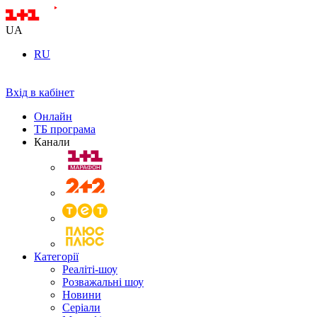
UA
RU
Вхід в кабінет
Онлайн
ТБ програма
Канали
Категорії
Реаліті-шоу
Розважальні шоу
Новини
Серіали