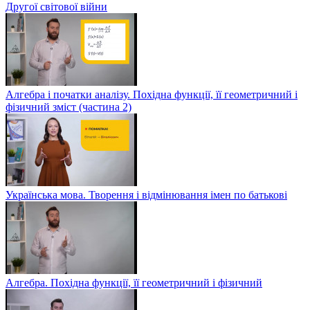
Другої світової війни
Алгебра і початки аналізу. Похідна функції, її геометричний і
фізичний зміст (частина 2)
Українська мова. Творення і відмінювання імен по батькові
Алгебра. Похідна функції, її геометричний і фізичний