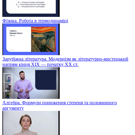
Фізика. Робота в термодинаміці
Зарубіжна література. Модернізм як літературно-мистецький
напрям кінця XIX — початку XX ст.
Алгебра. Формули пониження степеня та половинного
аргументу