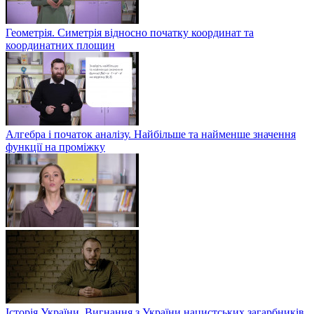
Геометрія. Симетрія відносно початку координат та
координатних площин
Алгебра і початок аналізу. Найбільше та найменше значення
функції на проміжку
Історія України. Вигнання з України нацистських загарбників.