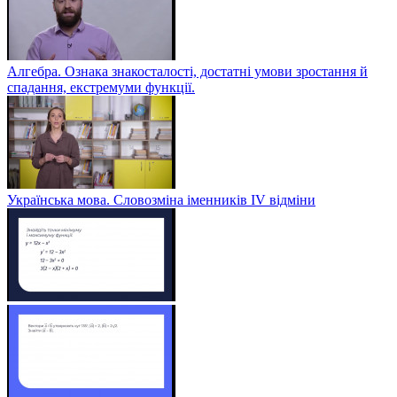
Алгебра. Ознака знакосталості, достатні умови зростання й
спадання, екстремуми функції.
Українська мова. Словозміна іменників ІV відміни