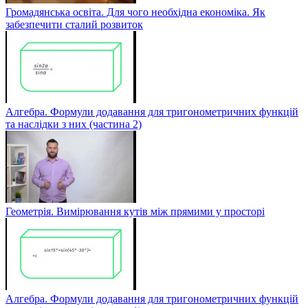
Громадянська освіта. Для чого необхідна економіка. Як
забезпечити сталий розвиток
Алгебра. Формули додавання для тригонометричних функцій
та наслідки з них (частина 2)
Геометрія. Вимірювання кутів між прямими у просторі
Алгебра. Формули додавання для тригонометричних функцій