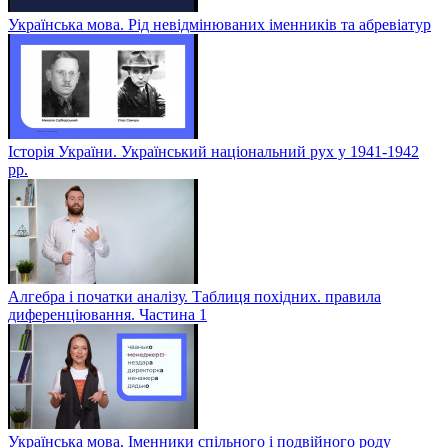
Українська мова. Рід невідмінюваних іменників та абревіатур
Історія України. Український національний рух у 1941-1942
рр.
Алгебра і початки аналізу. Таблиця похідних. правила
диференціювання. Частина 1
Українська мова. Іменники спільного і подвійного роду