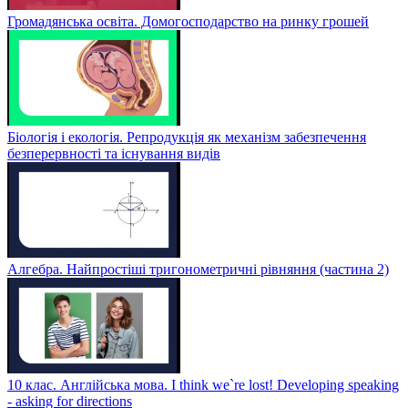
Громадянська освіта. Домогосподарство на ринку грошей
Біологія і екологія. Репродукція як механізм забезпечення
безперервності та існування видів
Алгебра. Найпростіші тригонометричні рівняння (частина 2)
10 клас. Англійська мова. I think we`re lost! Developing speaking
- asking for directions