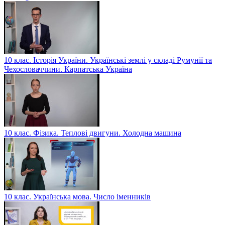
10 клас. Історія України. Українські землі у складі Румунії та
Чехословаччини. Карпатська Україна
10 клас. Фізика. Теплові двигуни. Холодна машина
10 клас. Українська мова. Число іменників