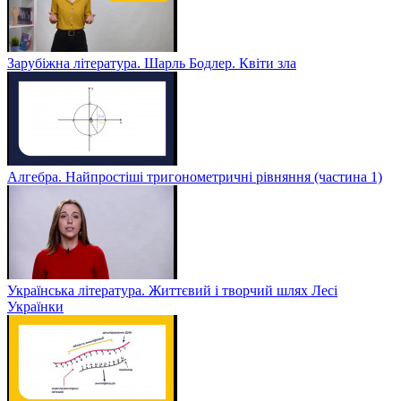
Зарубіжна література. Шарль Бодлер. Квіти зла
Алгебра. Найпростіші тригонометричні рівняння (частина 1)
Українська література. Життєвий і творчий шлях Лесі
Українки