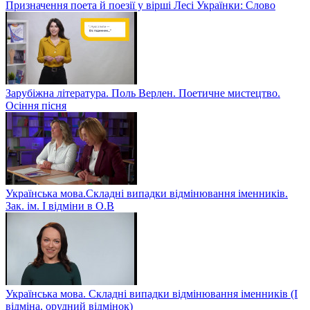
Призначення поета й поезії у вірші Лесі Українки: Слово
Зарубіжна література. Поль Верлен. Поетичне мистецтво.
Осіння пісня
Українська мова.Складні випадки відмінювання іменників.
Зак. ім. І відміни в О.В
Українська мова. Складні випадки відмінювання іменників (І
відміна, орудний відмінок)