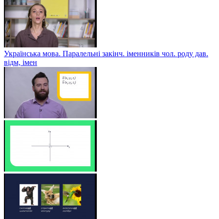
Українська мова. Паралельні закінч. іменників чол. роду дав.
відм, імен