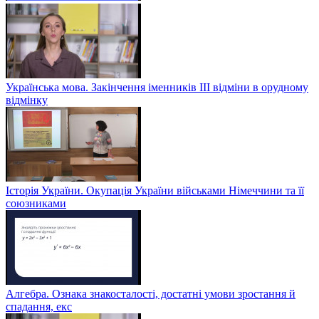
Українська мова. Закінчення іменників ІІІ відміни в орудному
відмінку
Історія України. Окупація України військами Німеччини та її
союзниками
Алгебра. Ознака знакосталості, достатні умови зростання й
спадання, екс