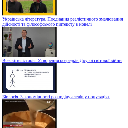
Українська література. Поєднання реалістичного змалювання
дійсності та філософського підтексту в новелі
Всесвітня історія. Утворення осередків Другої світової війни
Біологія. Закономірності розподілу алелів у популяціях