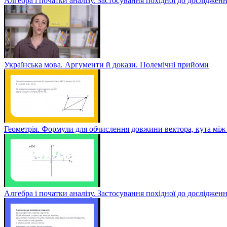
Алгебра і початки аналізу. Застосування похідної до дослідженн
Українська мова. Аргументи й докази. Полемічні прийоми
Геометрія. Формули для обчислення довжини вектора, кута між 
Алгебра і початки аналізу. Застосування похідної до досліджен