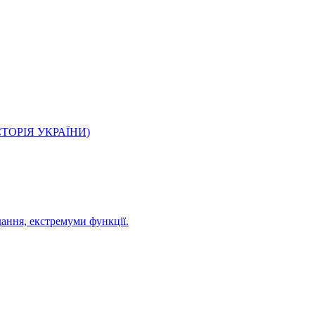
О ІСТОРІЯ УКРАЇНИ)
дання, екстремуми функції.