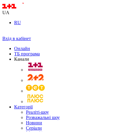
UA
RU
Вхід в кабінет
Онлайн
ТБ програма
Канали
Категорії
Реаліті-шоу
Розважальні шоу
Новини
Серіали