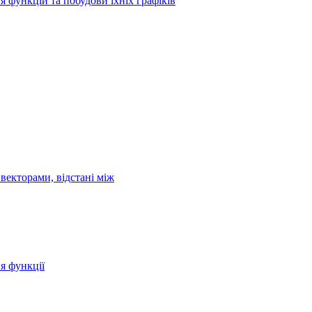
я функцій та побудови їхніх графіків
векторами, відстані між
ня функції