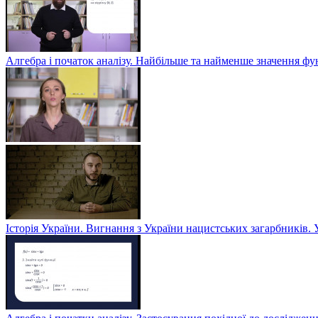
Алгебра і початок аналізу. Найбільше та найменше значення фу
Історія України. Вигнання з України нацистських загарбників. 