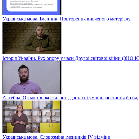
Українська мова. Іменник. Повторення вивченого матеріалу
Історія України. Рух опору у часи Другої світової війни (ЗН
Алгебра. Ознака знакосталості, достатні умови зростання й спа
Українська мова. Словозміна іменників ІV відміни