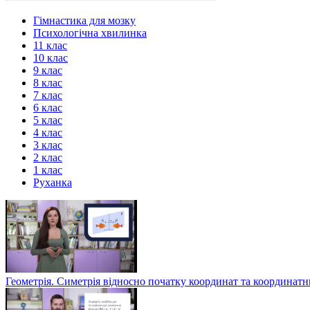
Гімнастика для мозку
Психологічна хвилинка
11 клас
10 клас
9 клас
8 клас
7 клас
6 клас
5 клас
4 клас
3 клас
2 клас
1 клас
Руханка
Геометрія. Симетрія відносно початку координат та координат