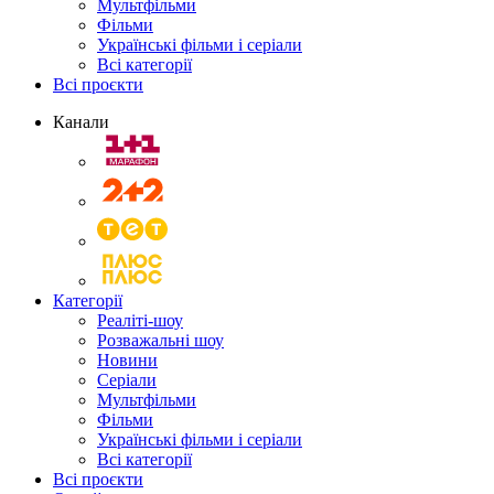
Мультфільми
Фільми
Українські фільми і серіали
Всі категорії
Всі проєкти
Канали
Категорії
Реаліті-шоу
Розважальні шоу
Новини
Серіали
Мультфільми
Фільми
Українські фільми і серіали
Всі категорії
Всі проєкти