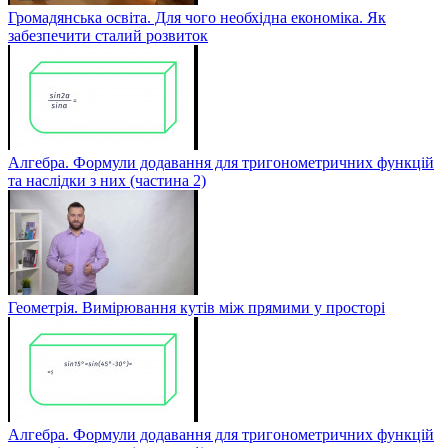
Громадянська освіта. Для чого необхідна економіка. Як
забезпечити сталий розвиток
Алгебра. Формули додавання для тригонометричних функцій
та наслідки з них (частина 2)
Геометрія. Вимірювання кутів між прямими у просторі
Алгебра. Формули додавання для тригонометричних функцій