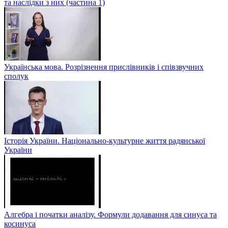
та наслідки з них (частина 1)
Українська мова. Розрізнення прислівників і співзвучних
сполук
Історія України. Національно-культурне життя радянської
України
Алгебра і початки аналізу. Формули додавання для синуса та
косинуса