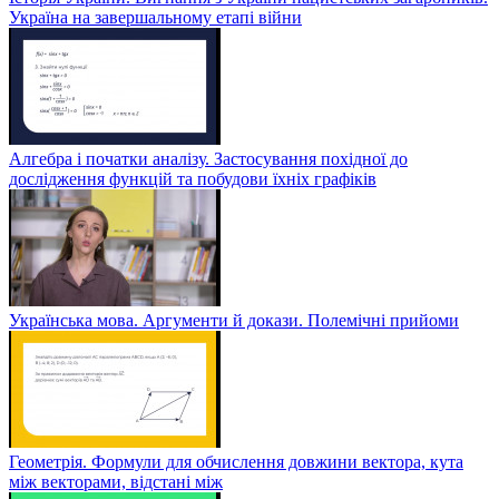
Україна на завершальному етапі війни
Алгебра і початки аналізу. Застосування похідної до
дослідження функцій та побудови їхніх графіків
Українська мова. Аргументи й докази. Полемічні прийоми
Геометрія. Формули для обчислення довжини вектора, кута
між векторами, відстані між