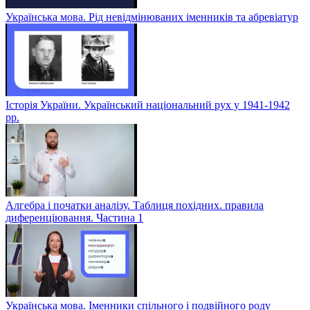
Українська мова. Рід невідмінюваних іменників та абревіатур
Історія України. Український національний рух у 1941-1942
рр.
Алгебра і початки аналізу. Таблиця похідних. правила
диференціювання. Частина 1
Українська мова. Іменники спільного і подвійного роду