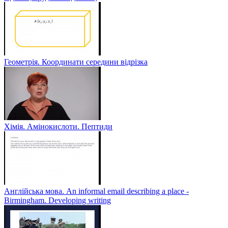
Геометрія. Координати середини відрізка
Хімія. Амінокислоти. Пептиди
Англійська мова. An informal email describing a place -
Birmingham. Developing writing