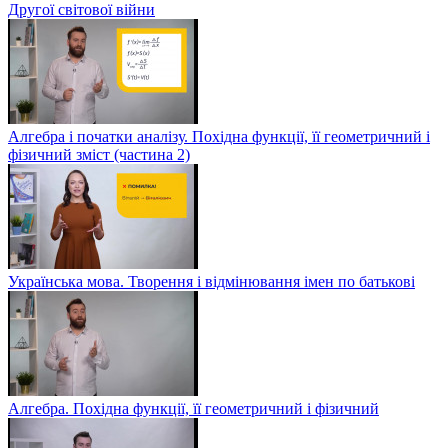
Другої світової війни
Алгебра і початки аналізу. Похідна функції, її геометричний і
фізичний зміст (частина 2)
Українська мова. Творення і відмінювання імен по батькові
Алгебра. Похідна функції, її геометричний і фізичний