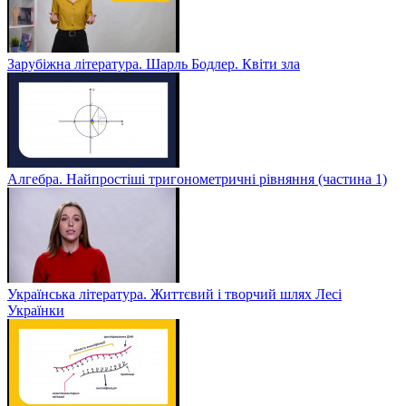
Зарубіжна література. Шарль Бодлер. Квіти зла
Алгебра. Найпростіші тригонометричні рівняння (частина 1)
Українська література. Життєвий і творчий шлях Лесі
Українки