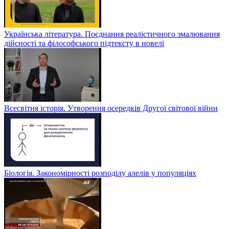
Українська література. Поєднання реалістичного змалювання
дійсності та філософського підтексту в новелі
Всесвітня історія. Утворення осередків Другої світової війни
Біологія. Закономірності розподілу алелів у популяціях