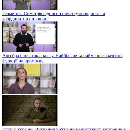
Геометрія. Симетрія відносно початку координат та
координатних площин
Алгебра і початок аналізу. Найбільше та найменше значення
функції на проміжку
Історія України. Вигнання з України нацистських загарбників.