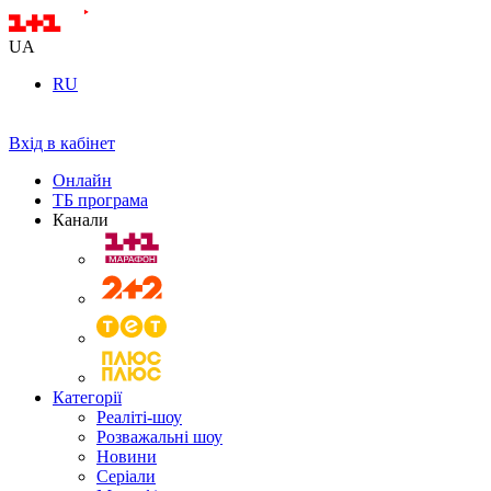
UA
RU
Вхід в кабінет
Онлайн
ТБ програма
Канали
Категорії
Реаліті-шоу
Розважальні шоу
Новини
Серіали