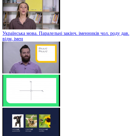
Українська мова. Паралельні закінч. іменників чол. роду дав.
відм, імен