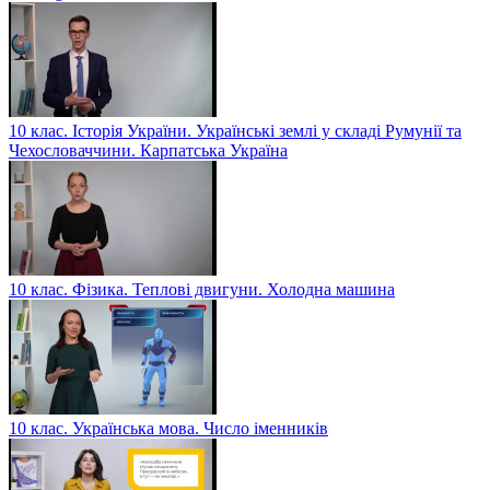
10 клас. Історія України. Українські землі у складі Румунії та
Чехословаччини. Карпатська Україна
10 клас. Фізика. Теплові двигуни. Холодна машина
10 клас. Українська мова. Число іменників