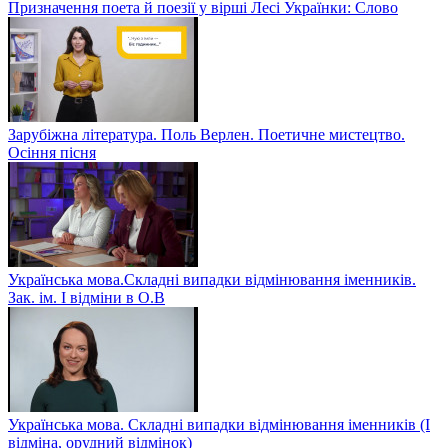
Призначення поета й поезії у вірші Лесі Українки: Слово
Зарубіжна література. Поль Верлен. Поетичне мистецтво.
Осіння пісня
Українська мова.Складні випадки відмінювання іменників.
Зак. ім. І відміни в О.В
Українська мова. Складні випадки відмінювання іменників (І
відміна, орудний відмінок)