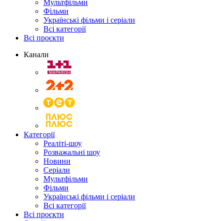
Мультфільми
Фільми
Українські фільми і серіали
Всі категорії
Всі проєкти
Канали
Категорії
Реаліті-шоу
Розважальні шоу
Новини
Серіали
Мультфільми
Фільми
Українські фільми і серіали
Всі категорії
Всі проєкти