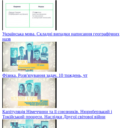
Українська мова. Складні випадки написання географічних
назв
Фізика. Розв'язування задач. 10 тиждень, чт
Капітуляція Німеччини та її союзників. Нюрнберзький і
Токійський процеси. Наслідки Другої світової війни