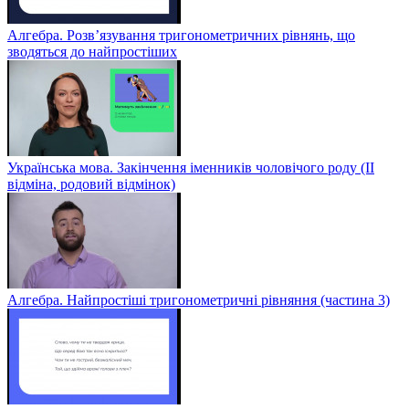
Алгебра. Розв’язування тригонометричних рівнянь, що
зводяться до найпростіших
Українська мова. Закінчення іменників чоловічого роду (ІІ
відміна, родовий відмінок)
Алгебра. Найпростіші тригонометричні рівняння (частина 3)