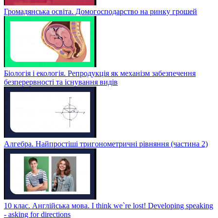
Громадянська освіта. Домогосподарство на ринку грошей
Біологія і екологія. Репродукція як механізм забезпечення
безперервності та існування видів
Алгебра. Найпростіші тригонометричні рівняння (частина 2)
10 клас. Англійська мова. I think we`re lost! Developing speaking
- asking for directions