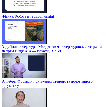
Фізика. Робота в термодинаміці
Зарубіжна література. Модернізм як літературно-мистецький
напрям кінця XIX — початку XX ст.
Алгебра. Формули пониження степеня та половинного
аргументу