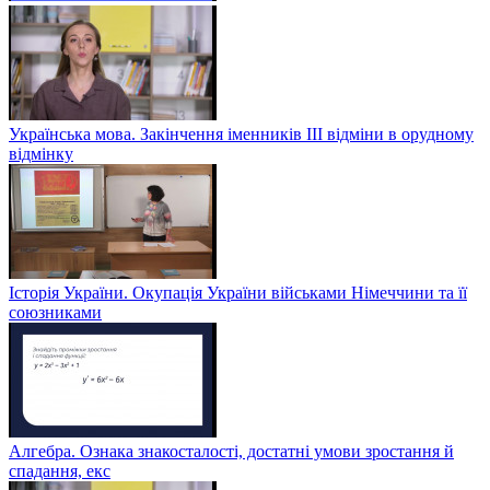
Українська мова. Закінчення іменників ІІІ відміни в орудному
відмінку
Історія України. Окупація України військами Німеччини та її
союзниками
Алгебра. Ознака знакосталості, достатні умови зростання й
спадання, екс