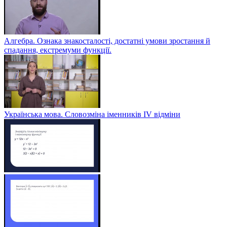
Алгебра. Ознака знакосталості, достатні умови зростання й
спадання, екстремуми функції.
Українська мова. Словозміна іменників ІV відміни