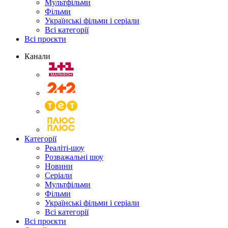
Мультфільми
Фільми
Українські фільми і серіали
Всі категорії
Всі проєкти
Канали
Категорії
Реаліті-шоу
Розважальні шоу
Новини
Серіали
Мультфільми
Фільми
Українські фільми і серіали
Всі категорії
Всі проєкти