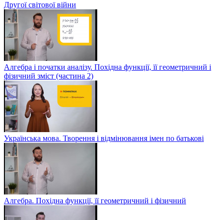
Другої світової війни
Алгебра і початки аналізу. Похідна функції, її геометричний і
фізичний зміст (частина 2)
Українська мова. Творення і відмінювання імен по батькові
Алгебра. Похідна функції, її геометричний і фізичний