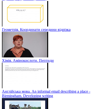
Геометрія. Координати середини відрізка
Хімія. Амінокислоти. Пептиди
Англійська мова. An informal email describing a place -
Birmingham. Developing writing