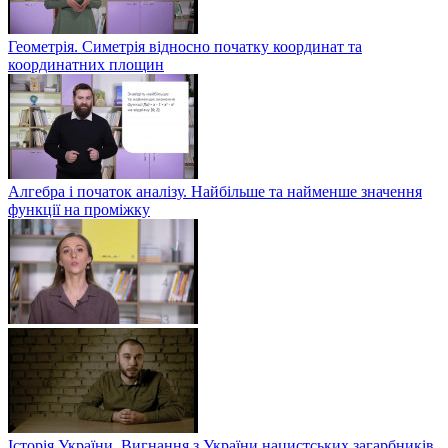
Геометрія. Симетрія відносно початку координат та
координатних площин
Алгебра і початок аналізу. Найбільше та найменше значення
функції на проміжку
Історія України. Вигнання з України нацистських загарбників.