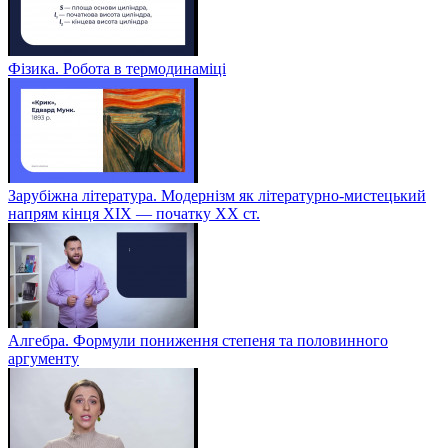
Фізика. Робота в термодинаміці
Зарубіжна література. Модернізм як літературно-мистецький
напрям кінця XIX — початку XX ст.
Алгебра. Формули пониження степеня та половинного
аргументу