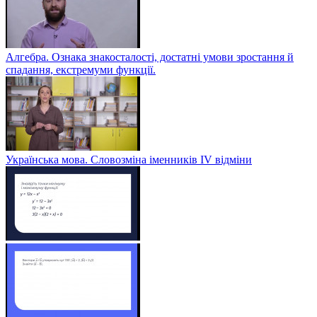
Алгебра. Ознака знакосталості, достатні умови зростання й
спадання, екстремуми функції.
Українська мова. Словозміна іменників ІV відміни