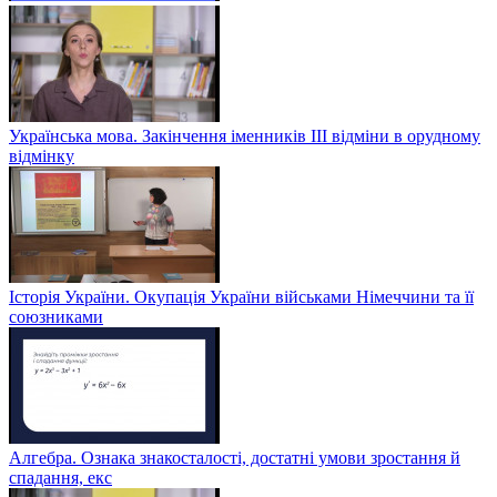
Українська мова. Закінчення іменників ІІІ відміни в орудному
відмінку
Історія України. Окупація України військами Німеччини та її
союзниками
Алгебра. Ознака знакосталості, достатні умови зростання й
спадання, екс