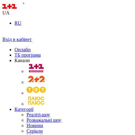
UA
RU
Вхід в кабінет
Онлайн
ТБ програма
Канали
Категорії
Реаліті-шоу
Розважальні шоу
Новини
Серіали