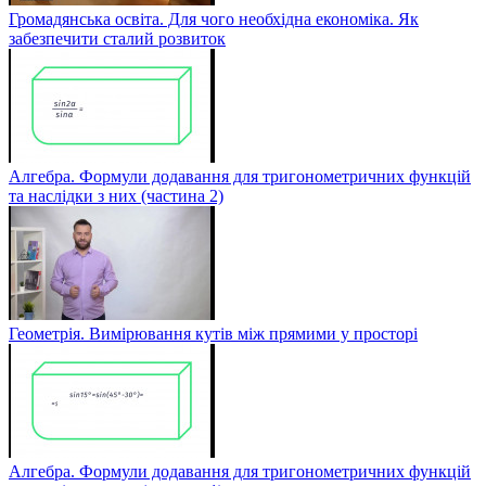
Громадянська освіта. Для чого необхідна економіка. Як
забезпечити сталий розвиток
Алгебра. Формули додавання для тригонометричних функцій
та наслідки з них (частина 2)
Геометрія. Вимірювання кутів між прямими у просторі
Алгебра. Формули додавання для тригонометричних функцій