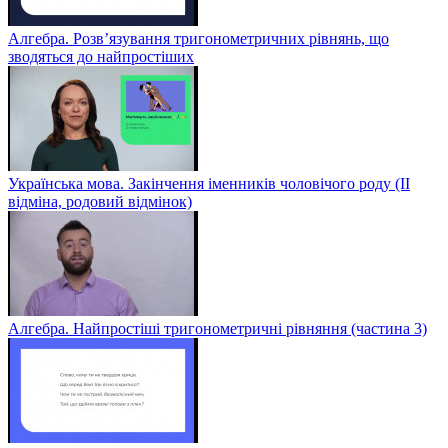
Алгебра. Розв’язування тригонометричних рівнянь, що
зводяться до найпростіших
Українська мова. Закінчення іменників чоловічого роду (ІІ
відміна, родовий відмінок)
Алгебра. Найпростіші тригонометричні рівняння (частина 3)