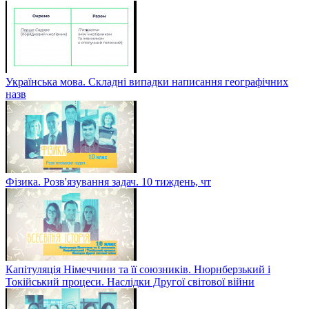
Українська мова. Складні випадки написання географічних
назв
Фізика. Розв'язування задач. 10 тиждень, чт
Капітуляція Німеччини та її союзників. Нюрнберзький і
Токійський процеси. Наслідки Другої світової війни