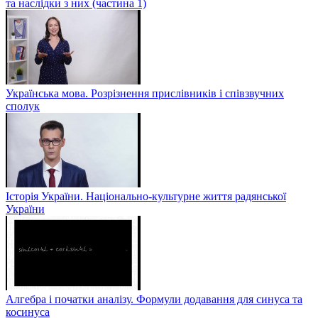
та наслідки з них (частина 1)
Українська мова. Розрізнення прислівників і співзвучних
сполук
Історія України. Національно-культурне життя радянської
України
Алгебра і початки аналізу. Формули додавання для синуса та
косинуса