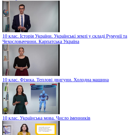
10 клас. Історія України. Українські землі у складі Румунії та
Чехословаччини. Карпатська Україна
10 клас. Фізика. Теплові двигуни. Холодна машина
10 клас. Українська мова. Число іменників