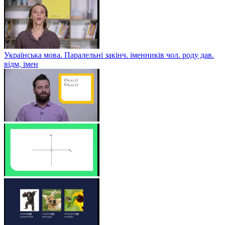
Українська мова. Паралельні закінч. іменників чол. роду дав.
відм, імен