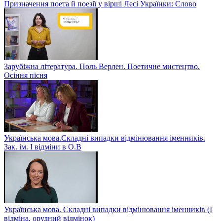
Призначення поета й поезії у вірші Лесі Українки: Слово
Зарубіжна література. Поль Верлен. Поетичне мистецтво.
Осіння пісня
Українська мова.Складні випадки відмінювання іменників.
Зак. ім. І відміни в О.В
Українська мова. Складні випадки відмінювання іменників (І
відміна, орудний відмінок)