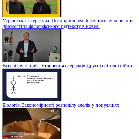
Українська література. Поєднання реалістичного змалювання
дійсності та філософського підтексту в новелі
Всесвітня історія. Утворення осередків Другої світової війни
Біологія. Закономірності розподілу алелів у популяціях