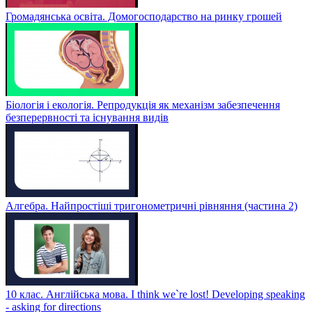
Громадянська освіта. Домогосподарство на ринку грошей
Біологія і екологія. Репродукція як механізм забезпечення
безперервності та існування видів
Алгебра. Найпростіші тригонометричні рівняння (частина 2)
10 клас. Англійська мова. I think we`re lost! Developing speaking
- asking for directions