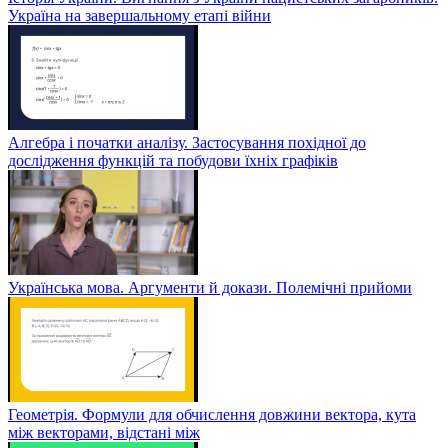
Україна на завершальному етапі війни
Алгебра і початки аналізу. Застосування похідної до
дослідження функцій та побудови їхніх графіків
Українська мова. Аргументи й докази. Полемічні прийоми
Геометрія. Формули для обчислення довжини вектора, кута
між векторами, відстані між