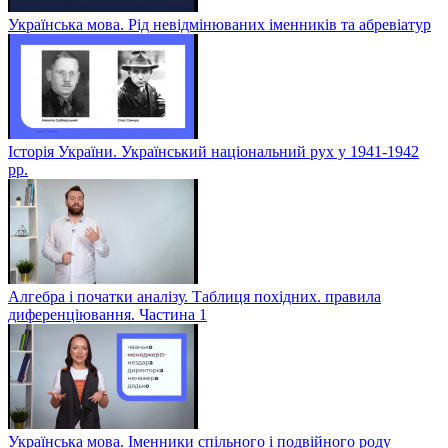
Українська мова. Рід невідмінюваних іменників та абревіатур
Історія України. Український національний рух у 1941-1942
рр.
Алгебра і початки аналізу. Таблиця похідних. правила
диференціювання. Частина 1
Українська мова. Іменники спільного і подвійного роду