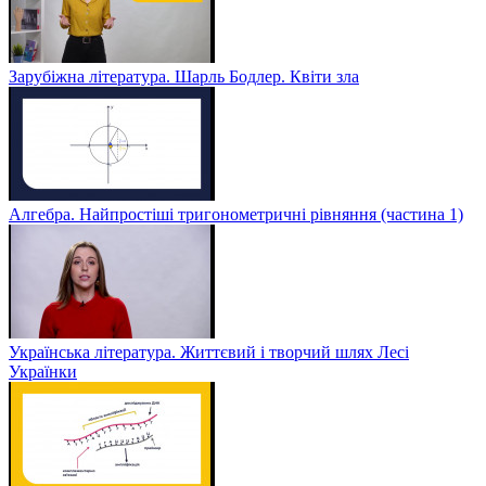
Зарубіжна література. Шарль Бодлер. Квіти зла
Алгебра. Найпростіші тригонометричні рівняння (частина 1)
Українська література. Життєвий і творчий шлях Лесі
Українки