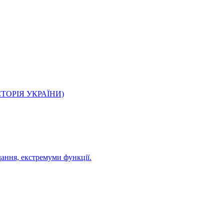
О ІСТОРІЯ УКРАЇНИ)
дання, екстремуми функції.