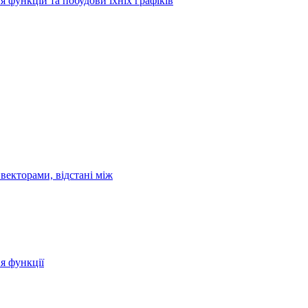
я функцій та побудови їхніх графіків
векторами, відстані між
ня функції