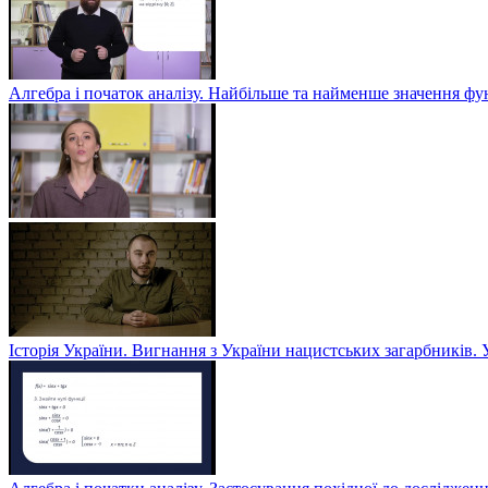
Алгебра і початок аналізу. Найбільше та найменше значення фу
Історія України. Вигнання з України нацистських загарбників. 