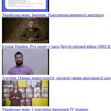
Українська мова. Іменник. Повторення вивченого матеріалу
Історія України. Рух опору у часи Другої світової війни (ЗН
Алгебра. Ознака знакосталості, достатні умови зростання й спа
Українська мова. Словозміна іменників ІV відміни