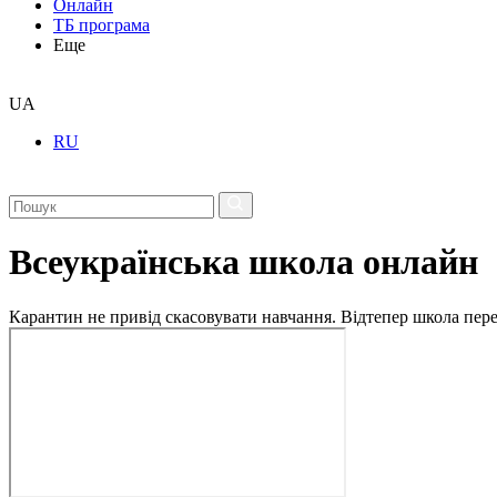
Онлайн
ТБ програма
Еще
UA
RU
Всеукраїнська школа онлайн
Карантин не привід скасовувати навчання. Відтепер школа перех