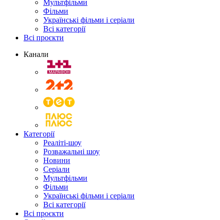
Мультфільми
Фільми
Українські фільми і серіали
Всі категорії
Всі проєкти
Канали
Категорії
Реаліті-шоу
Розважальні шоу
Новини
Серіали
Мультфільми
Фільми
Українські фільми і серіали
Всі категорії
Всі проєкти