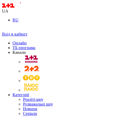
UA
RU
Вхід в кабінет
Онлайн
ТБ програма
Канали
Категорії
Реаліті-шоу
Розважальні шоу
Новини
Серіали