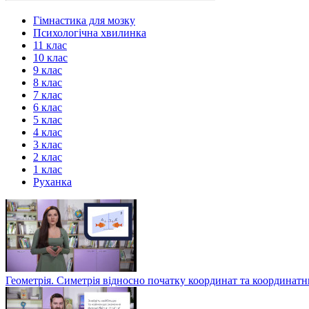
Гімнастика для мозку
Психологічна хвилинка
11 клас
10 клас
9 клас
8 клас
7 клас
6 клас
5 клас
4 клас
3 клас
2 клас
1 клас
Руханка
Геометрія. Симетрія відносно початку координат та координат