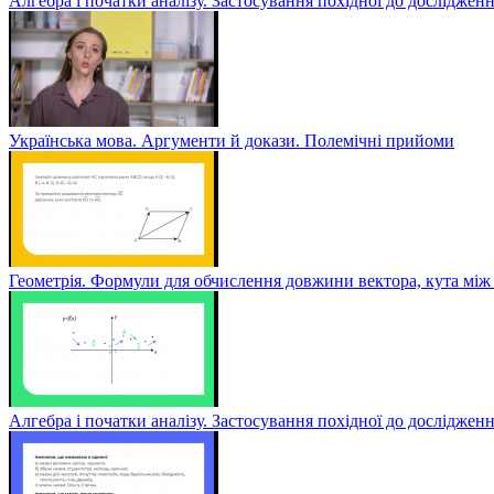
Алгебра і початки аналізу. Застосування похідної до дослідженн
Українська мова. Аргументи й докази. Полемічні прийоми
Геометрія. Формули для обчислення довжини вектора, кута між 
Алгебра і початки аналізу. Застосування похідної до досліджен