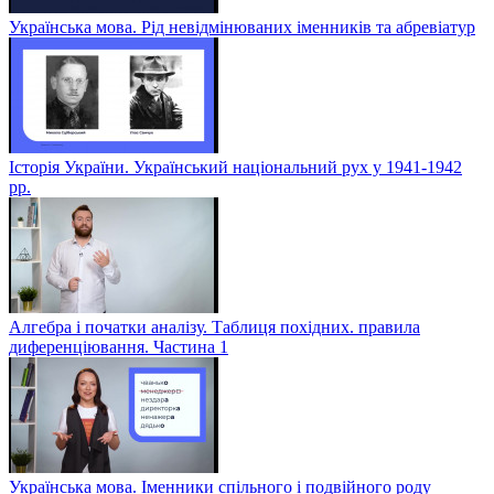
Українська мова. Рід невідмінюваних іменників та абревіатур
Історія України. Український національний рух у 1941-1942
рр.
Алгебра і початки аналізу. Таблиця похідних. правила
диференціювання. Частина 1
Українська мова. Іменники спільного і подвійного роду