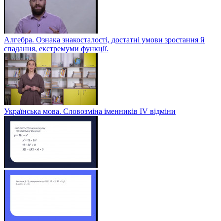
Алгебра. Ознака знакосталості, достатні умови зростання й
спадання, екстремуми функції.
Українська мова. Словозміна іменників ІV відміни