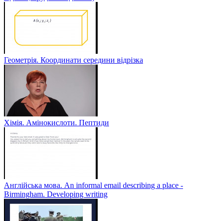
Геометрія. Координати середини відрізка
Хімія. Амінокислоти. Пептиди
Англійська мова. An informal email describing a place -
Birmingham. Developing writing