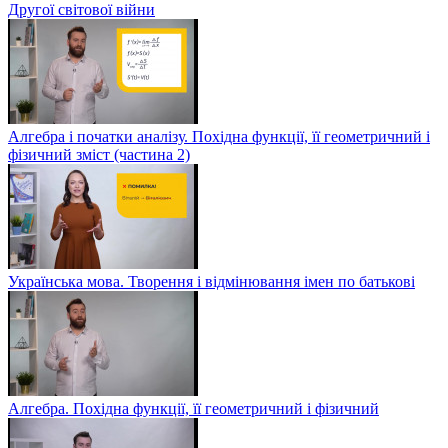
Другої світової війни
Алгебра і початки аналізу. Похідна функції, її геометричний і
фізичний зміст (частина 2)
Українська мова. Творення і відмінювання імен по батькові
Алгебра. Похідна функції, її геометричний і фізичний