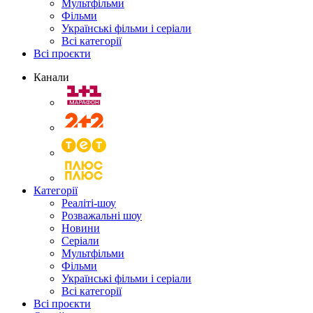
Мультфільми
Фільми
Українські фільми і серіали
Всі категорії
Всі проєкти
Канали
Категорії
Реаліті-шоу
Розважальні шоу
Новини
Серіали
Мультфільми
Фільми
Українські фільми і серіали
Всі категорії
Всі проєкти