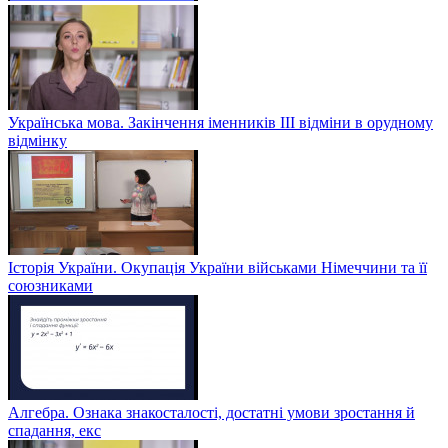
Українська мова. Закінчення іменників ІІІ відміни в орудному
відмінку
Історія України. Окупація України військами Німеччини та її
союзниками
Алгебра. Ознака знакосталості, достатні умови зростання й
спадання, екс