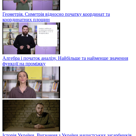
Геометрія. Симетрія відносно початку координат та
координатних площин
Алгебра і початок аналізу. Найбільше та найменше значення
функції на проміжку
Історія України. Вигнання з України нацистських загарбників.