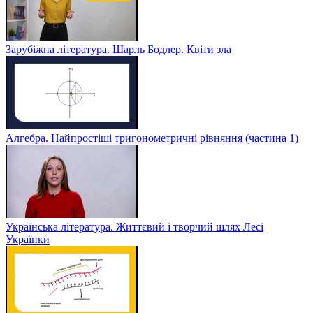
Зарубіжна література. Шарль Бодлер. Квіти зла
Алгебра. Найпростіші тригонометричні рівняння (частина 1)
Українська література. Життєвий і творчий шлях Лесі
Українки