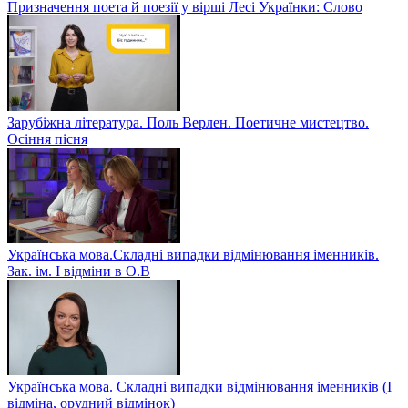
Призначення поета й поезії у вірші Лесі Українки: Слово
Зарубіжна література. Поль Верлен. Поетичне мистецтво.
Осіння пісня
Українська мова.Складні випадки відмінювання іменників.
Зак. ім. І відміни в О.В
Українська мова. Складні випадки відмінювання іменників (І
відміна, орудний відмінок)