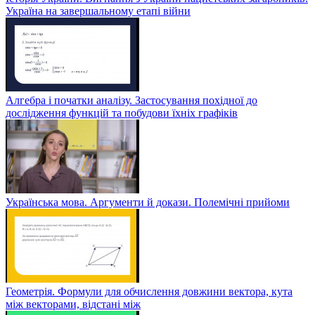
Україна на завершальному етапі війни
Алгебра і початки аналізу. Застосування похідної до
дослідження функцій та побудови їхніх графіків
Українська мова. Аргументи й докази. Полемічні прийоми
Геометрія. Формули для обчислення довжини вектора, кута
між векторами, відстані між