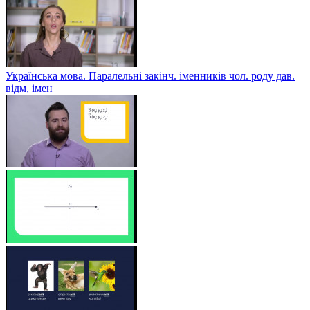
Українська мова. Паралельні закінч. іменників чол. роду дав.
відм, імен