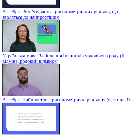
Алгебра. Розв’язування тригонометричних рівнянь, що
зводяться до найпростіших
Українська мова. Закінчення іменників чоловічого роду (ІІ
відміна, родовий відмінок)
Алгебра. Найпростіші тригонометричні рівняння (частина 3)