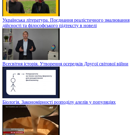
Українська література. Поєднання реалістичного змалювання
дійсності та філософського підтексту в новелі
Всесвітня історія. Утворення осередків Другої світової війни
Біологія. Закономірності розподілу алелів у популяціях