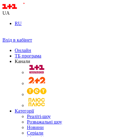
UA
RU
Вхід в кабінет
Онлайн
ТБ програма
Канали
Категорії
Реаліті-шоу
Розважальні шоу
Новини
Серіали