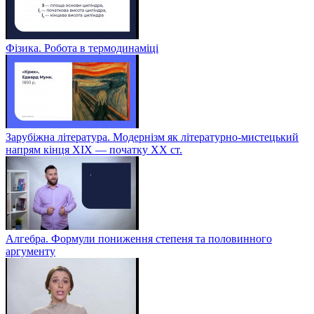
Фізика. Робота в термодинаміці
Зарубіжна література. Модернізм як літературно-мистецький
напрям кінця XIX — початку XX ст.
Алгебра. Формули пониження степеня та половинного
аргументу