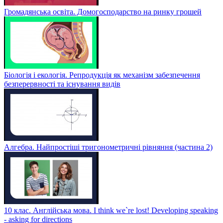
Громадянська освіта. Домогосподарство на ринку грошей
Біологія і екологія. Репродукція як механізм забезпечення
безперервності та існування видів
Алгебра. Найпростіші тригонометричні рівняння (частина 2)
10 клас. Англійська мова. I think we`re lost! Developing speaking
- asking for directions