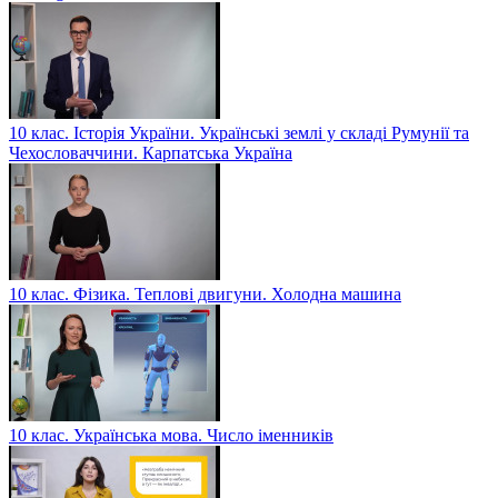
10 клас. Історія України. Українські землі у складі Румунії та
Чехословаччини. Карпатська Україна
10 клас. Фізика. Теплові двигуни. Холодна машина
10 клас. Українська мова. Число іменників