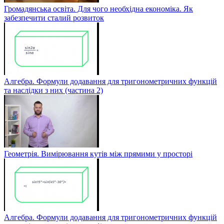
Громадянська освіта. Для чого необхідна економіка. Як
забезпечити сталий розвиток
Алгебра. Формули додавання для тригонометричних функцій
та наслідки з них (частина 2)
Геометрія. Вимірювання кутів між прямими у просторі
Алгебра. Формули додавання для тригонометричних функцій