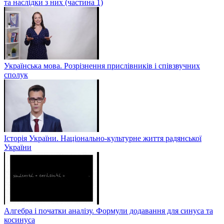
та наслідки з них (частина 1)
Українська мова. Розрізнення прислівників і співзвучних
сполук
Історія України. Національно-культурне життя радянської
України
Алгебра і початки аналізу. Формули додавання для синуса та
косинуса