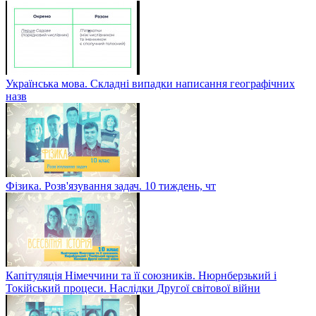
Українська мова. Складні випадки написання географічних
назв
Фізика. Розв'язування задач. 10 тиждень, чт
Капітуляція Німеччини та її союзників. Нюрнберзький і
Токійський процеси. Наслідки Другої світової війни