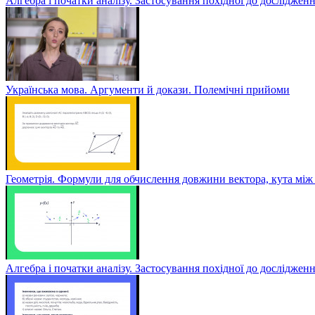
Алгебра і початки аналізу. Застосування похідної до дослідженн
Українська мова. Аргументи й докази. Полемічні прийоми
Геометрія. Формули для обчислення довжини вектора, кута між 
Алгебра і початки аналізу. Застосування похідної до досліджен