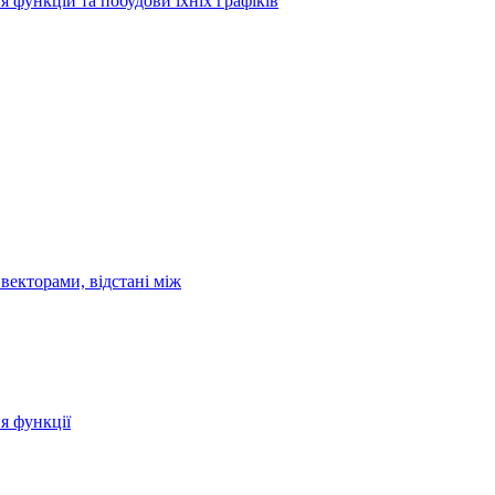
я функцій та побудови їхніх графіків
векторами, відстані між
ня функції