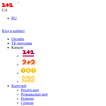
UA
RU
Вхід в кабінет
Онлайн
ТБ програма
Канали
Категорії
Реаліті-шоу
Розважальні шоу
Новини
Серіали