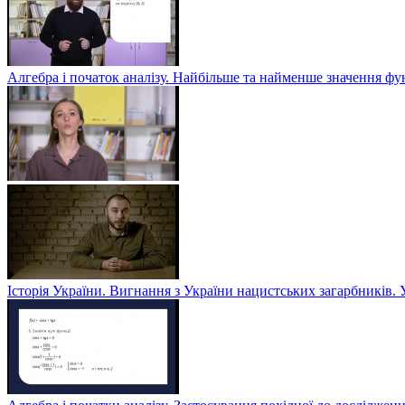
Алгебра і початок аналізу. Найбільше та найменше значення фу
Історія України. Вигнання з України нацистських загарбників. 