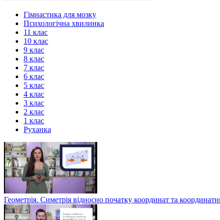
Гімнастика для мозку
Психологічна хвилинка
11 клас
10 клас
9 клас
8 клас
7 клас
6 клас
5 клас
4 клас
3 клас
2 клас
1 клас
Руханка
Геометрія. Симетрія відносно початку координат та координат