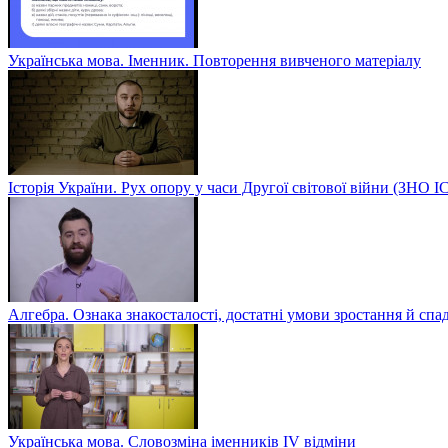
Українська мова. Іменник. Повторення вивченого матеріалу
Історія України. Рух опору у часи Другої світової війни (ЗН
Алгебра. Ознака знакосталості, достатні умови зростання й спа
Українська мова. Словозміна іменників ІV відміни