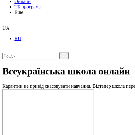
Онлайн
ТБ програма
Еще
UA
RU
Всеукраїнська школа онлайн
Карантин не привід скасовувати навчання. Відтепер школа перех