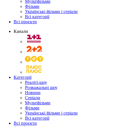
Мультфільми
Фільми
Українські фільми і серіали
Всі категорії
Всі проєкти
Канали
Категорії
Реаліті-шоу
Розважальні шоу
Новини
Серіали
Мультфільми
Фільми
Українські фільми і серіали
Всі категорії
Всі проєкти