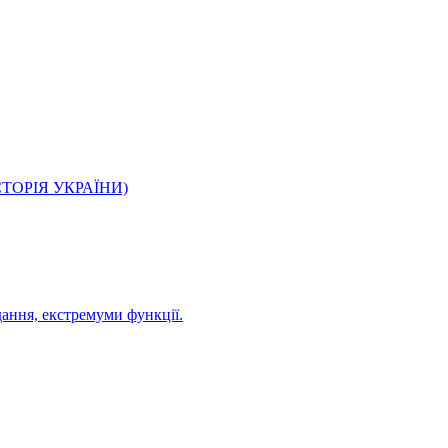
О ІСТОРІЯ УКРАЇНИ)
дання, екстремуми функції.