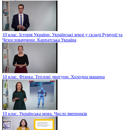
10 клас. Історія України. Українські землі у складі Румунії та
Чехословаччини. Карпатська Україна
10 клас. Фізика. Теплові двигуни. Холодна машина
10 клас. Українська мова. Число іменників