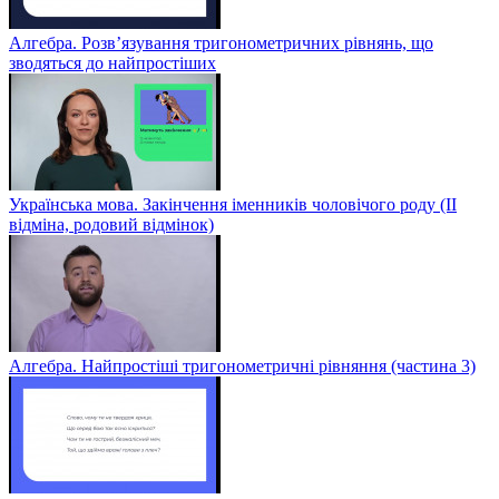
Алгебра. Розв’язування тригонометричних рівнянь, що
зводяться до найпростіших
Українська мова. Закінчення іменників чоловічого роду (ІІ
відміна, родовий відмінок)
Алгебра. Найпростіші тригонометричні рівняння (частина 3)