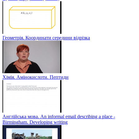
Геометрія. Координати середини відрізка
Хімія. Амінокислоти. Пептиди
Англійська мова. An informal email describing a place -
Birmingham. Developing writing