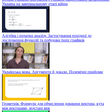
Україна на завершальному етапі війни
Алгебра і початки аналізу. Застосування похідної до
дослідження функцій та побудови їхніх графіків
Українська мова. Аргументи й докази. Полемічні прийоми
Геометрія. Формули для обчислення довжини вектора, кута
між векторами, відстані між