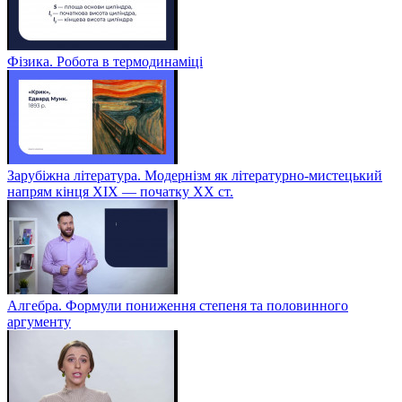
Фізика. Робота в термодинаміці
Зарубіжна література. Модернізм як літературно-мистецький
напрям кінця XIX — початку XX ст.
Алгебра. Формули пониження степеня та половинного
аргументу