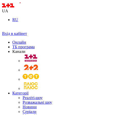
UA
RU
Вхід в кабінет
Онлайн
ТБ програма
Канали
Категорії
Реаліті-шоу
Розважальні шоу
Новини
Серіали