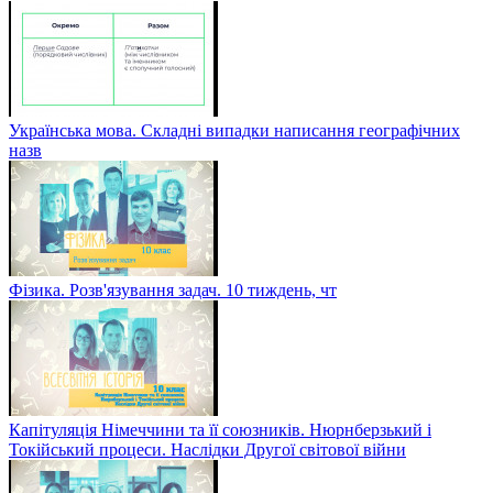
Українська мова. Складні випадки написання географічних
назв
Фізика. Розв'язування задач. 10 тиждень, чт
Капітуляція Німеччини та її союзників. Нюрнберзький і
Токійський процеси. Наслідки Другої світової війни