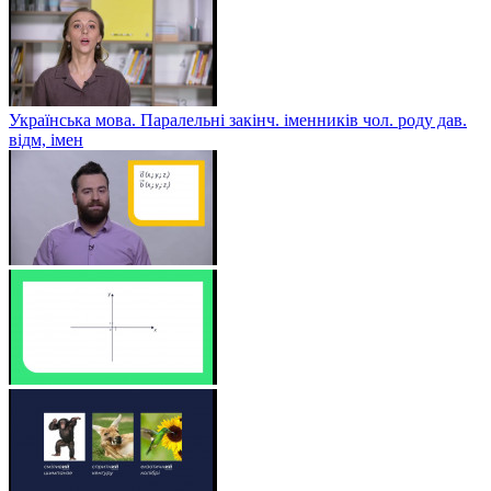
Українська мова. Паралельні закінч. іменників чол. роду дав.
відм, імен