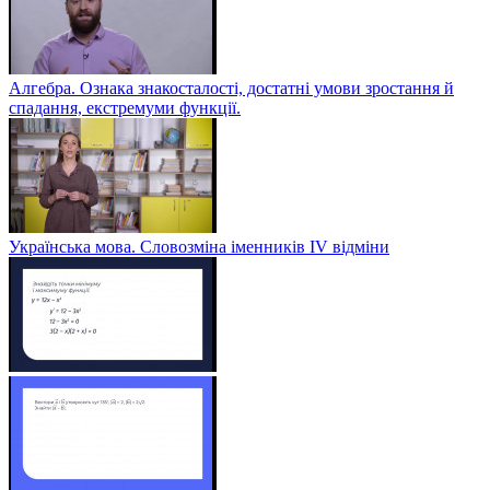
Алгебра. Ознака знакосталості, достатні умови зростання й
спадання, екстремуми функції.
Українська мова. Словозміна іменників ІV відміни