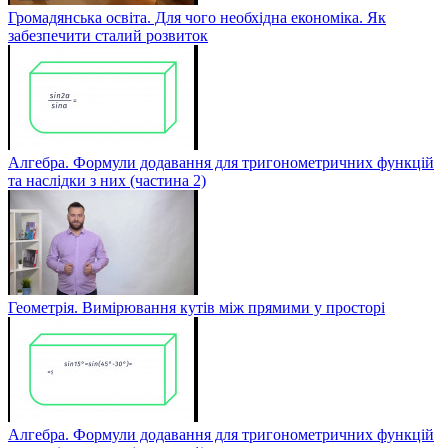
Громадянська освіта. Для чого необхідна економіка. Як
забезпечити сталий розвиток
Алгебра. Формули додавання для тригонометричних функцій
та наслідки з них (частина 2)
Геометрія. Вимірювання кутів між прямими у просторі
Алгебра. Формули додавання для тригонометричних функцій