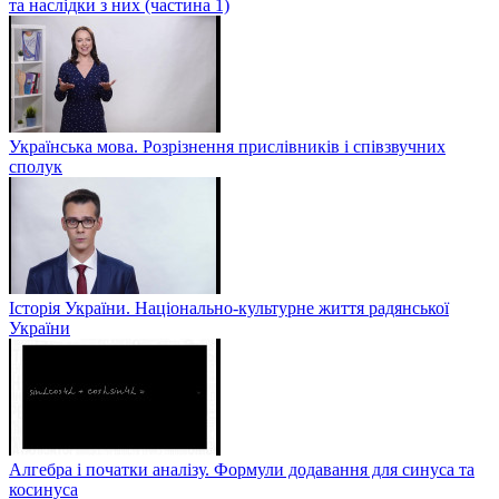
та наслідки з них (частина 1)
Українська мова. Розрізнення прислівників і співзвучних
сполук
Історія України. Національно-культурне життя радянської
України
Алгебра і початки аналізу. Формули додавання для синуса та
косинуса