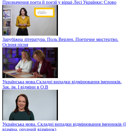
Призначення поета й поезії у вірші Лесі Українки: Слово
Зарубіжна література. Поль Верлен. Поетичне мистецтво.
Осіння пісня
Українська мова.Складні випадки відмінювання іменників.
Зак. ім. І відміни в О.В
Українська мова. Складні випадки відмінювання іменників (І
відміна, орудний відмінок)