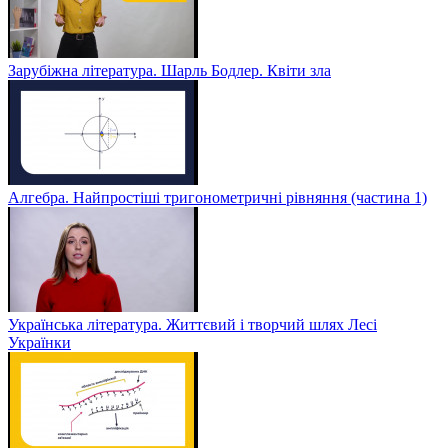
Зарубіжна література. Шарль Бодлер. Квіти зла
Алгебра. Найпростіші тригонометричні рівняння (частина 1)
Українська література. Життєвий і творчий шлях Лесі
Українки