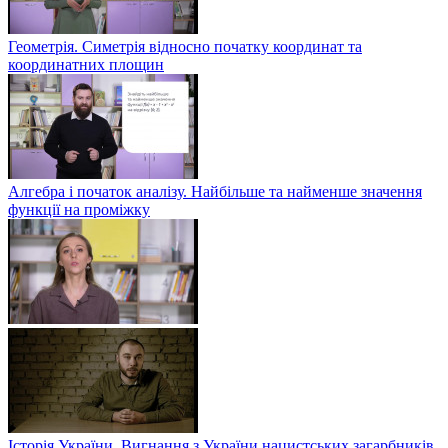
Геометрія. Симетрія відносно початку координат та
координатних площин
Алгебра і початок аналізу. Найбільше та найменше значення
функції на проміжку
Історія України. Вигнання з України нацистських загарбників.