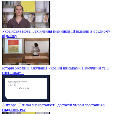
Українська мова. Закінчення іменників ІІІ відміни в орудному
відмінку
Історія України. Окупація України військами Німеччини та її
союзниками
Алгебра. Ознака знакосталості, достатні умови зростання й
спадання, екс