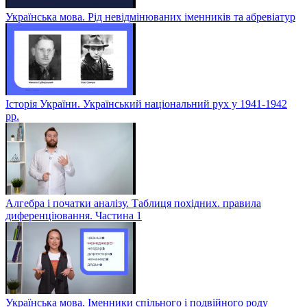
Українська мова. Рід невідмінюваних іменників та абревіатур
Історія України. Український національний рух у 1941-1942
рр.
Алгебра і початки аналізу. Таблиця похідних. правила
диференціювання. Частина 1
Українська мова. Іменники спільного і подвійного роду