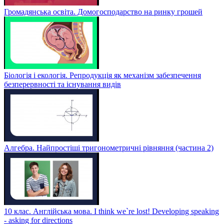
Громадянська освіта. Домогосподарство на ринку грошей
Біологія і екологія. Репродукція як механізм забезпечення
безперервності та існування видів
Алгебра. Найпростіші тригонометричні рівняння (частина 2)
10 клас. Англійська мова. I think we`re lost! Developing speaking
- asking for directions