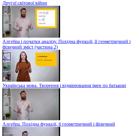
Другої світової війни
Алгебра і початки аналізу. Похідна функції, її геометричний і
фізичний зміст (частина 2)
Українська мова. Творення і відмінювання імен по батькові
Алгебра. Похідна функції, її геометричний і фізичний