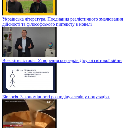
Українська література. Поєднання реалістичного змалювання
дійсності та філософського підтексту в новелі
Всесвітня історія. Утворення осередків Другої світової війни
Біологія. Закономірності розподілу алелів у популяціях