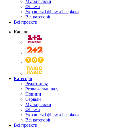
Мультфільми
Фільми
Українські фільми і серіали
Всі категорії
Всі проєкти
Канали
Категорії
Реаліті-шоу
Розважальні шоу
Новини
Серіали
Мультфільми
Фільми
Українські фільми і серіали
Всі категорії
Всі проєкти