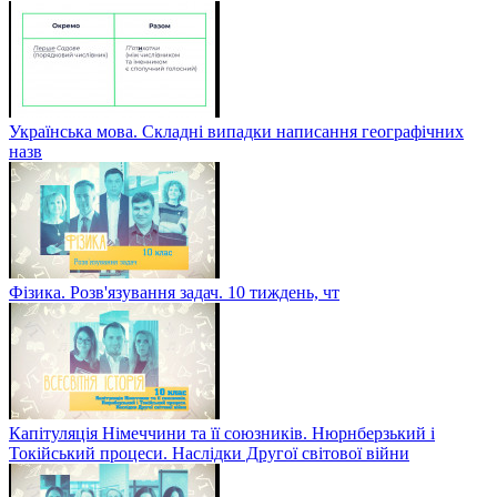
Українська мова. Складні випадки написання географічних
назв
Фізика. Розв'язування задач. 10 тиждень, чт
Капітуляція Німеччини та її союзників. Нюрнберзький і
Токійський процеси. Наслідки Другої світової війни