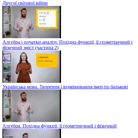
Другої світової війни
Алгебра і початки аналізу. Похідна функції, її геометричний і
фізичний зміст (частина 2)
Українська мова. Творення і відмінювання імен по батькові
Алгебра. Похідна функції, її геометричний і фізичний