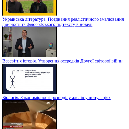
Українська література. Поєднання реалістичного змалювання
дійсності та філософського підтексту в новелі
Всесвітня історія. Утворення осередків Другої світової війни
Біологія. Закономірності розподілу алелів у популяціях