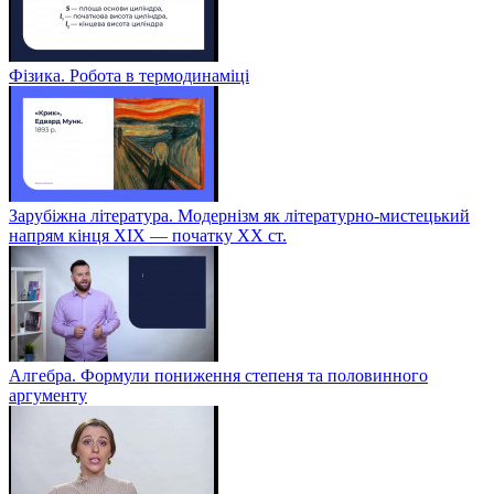
Фізика. Робота в термодинаміці
Зарубіжна література. Модернізм як літературно-мистецький
напрям кінця XIX — початку XX ст.
Алгебра. Формули пониження степеня та половинного
аргументу