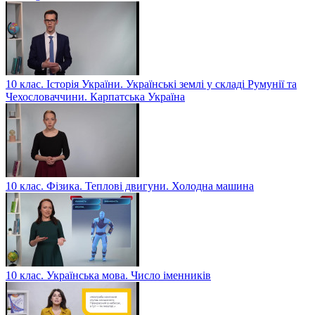
10 клас. Історія України. Українські землі у складі Румунії та
Чехословаччини. Карпатська Україна
10 клас. Фізика. Теплові двигуни. Холодна машина
10 клас. Українська мова. Число іменників