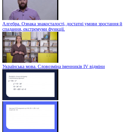
Алгебра. Ознака знакосталості, достатні умови зростання й
спадання, екстремуми функції.
Українська мова. Словозміна іменників ІV відміни