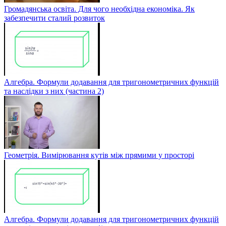
Громадянська освіта. Для чого необхідна економіка. Як
забезпечити сталий розвиток
Алгебра. Формули додавання для тригонометричних функцій
та наслідки з них (частина 2)
Геометрія. Вимірювання кутів між прямими у просторі
Алгебра. Формули додавання для тригонометричних функцій