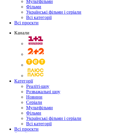
Мультфільми
Фільми
Українські фільми і серіали
Всі категорії
Всі проєкти
Канали
Категорії
Реаліті-шоу
Розважальні шоу
Новини
Серіали
Мультфільми
Фільми
Українські фільми і серіали
Всі категорії
Всі проєкти