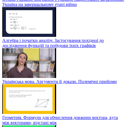
Україна на завершальному етапі війни
Алгебра і початки аналізу. Застосування похідної до
дослідження функцій та побудови їхніх графіків
Українська мова. Аргументи й докази. Полемічні прийоми
Геометрія. Формули для обчислення довжини вектора, кута
між векторами, відстані між