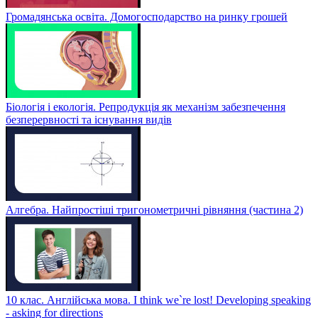
Громадянська освіта. Домогосподарство на ринку грошей
Біологія і екологія. Репродукція як механізм забезпечення
безперервності та існування видів
Алгебра. Найпростіші тригонометричні рівняння (частина 2)
10 клас. Англійська мова. I think we`re lost! Developing speaking
- asking for directions