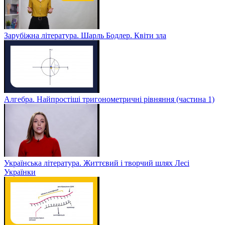
Зарубіжна література. Шарль Бодлер. Квіти зла
Алгебра. Найпростіші тригонометричні рівняння (частина 1)
Українська література. Життєвий і творчий шлях Лесі
Українки