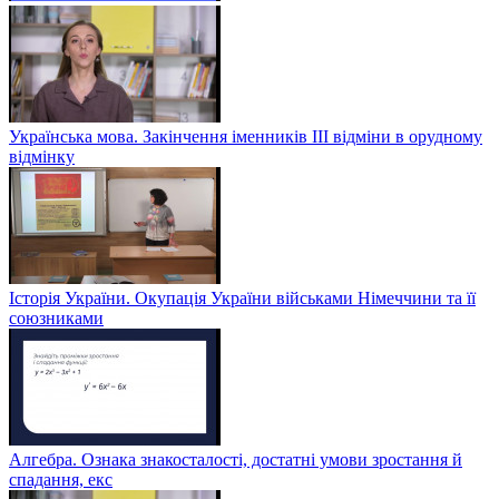
Українська мова. Закінчення іменників ІІІ відміни в орудному
відмінку
Історія України. Окупація України військами Німеччини та її
союзниками
Алгебра. Ознака знакосталості, достатні умови зростання й
спадання, екс