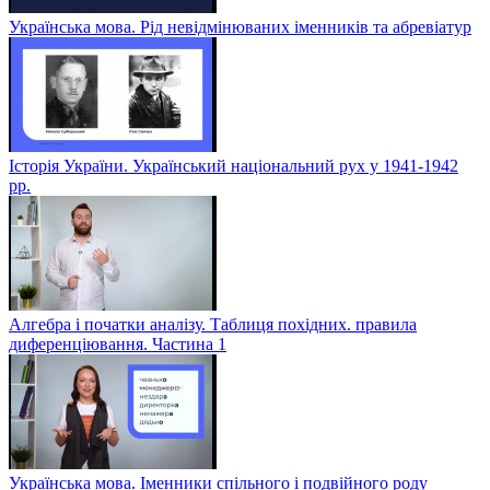
Українська мова. Рід невідмінюваних іменників та абревіатур
Історія України. Український національний рух у 1941-1942
рр.
Алгебра і початки аналізу. Таблиця похідних. правила
диференціювання. Частина 1
Українська мова. Іменники спільного і подвійного роду