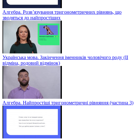
Алгебра. Розв’язування тригонометричних рівнянь, що
зводяться до найпростіших
Українська мова. Закінчення іменників чоловічого роду (ІІ
відміна, родовий відмінок)
Алгебра. Найпростіші тригонометричні рівняння (частина 3)