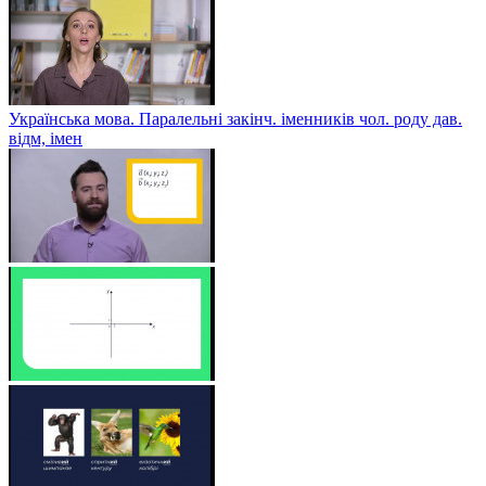
Українська мова. Паралельні закінч. іменників чол. роду дав.
відм, імен