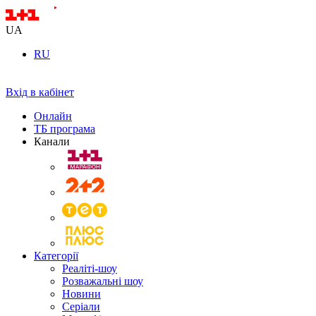
UA
RU
Вхід в кабінет
Онлайн
ТБ програма
Канали
Категорії
Реаліті-шоу
Розважальні шоу
Новини
Серіали