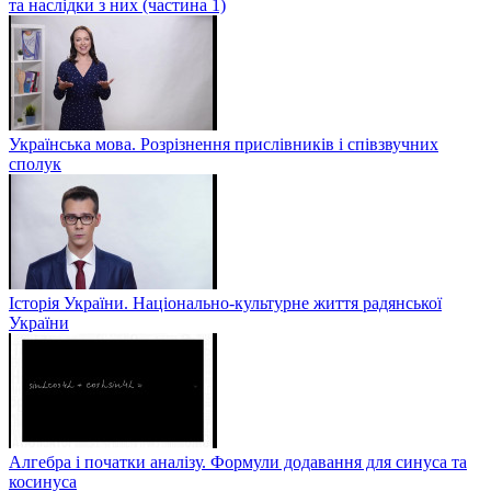
та наслідки з них (частина 1)
Українська мова. Розрізнення прислівників і співзвучних
сполук
Історія України. Національно-культурне життя радянської
України
Алгебра і початки аналізу. Формули додавання для синуса та
косинуса