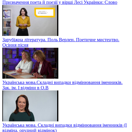
Призначення поета й поезії у вірші Лесі Українки: Слово
Зарубіжна література. Поль Верлен. Поетичне мистецтво.
Осіння пісня
Українська мова.Складні випадки відмінювання іменників.
Зак. ім. І відміни в О.В
Українська мова. Складні випадки відмінювання іменників (І
відміна, орудний відмінок)