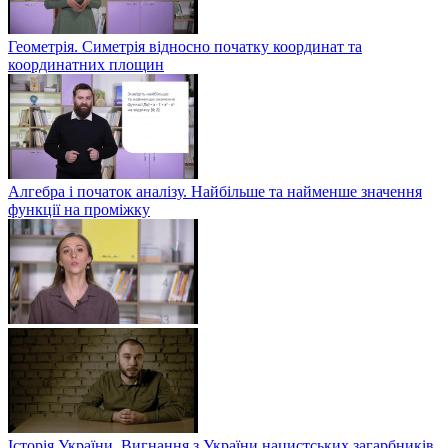
Геометрія. Симетрія відносно початку координат та
координатних площин
Алгебра і початок аналізу. Найбільше та найменше значення
функції на проміжку
Історія України. Вигнання з України нацистських загарбників.