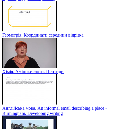
Геометрія. Координати середини відрізка
Хімія. Амінокислоти. Пептиди
Англійська мова. An informal email describing a place -
Birmingham. Developing writing