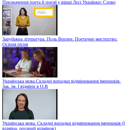
Призначення поета й поезії у вірші Лесі Українки: Слово
Зарубіжна література. Поль Верлен. Поетичне мистецтво.
Осіння пісня
Українська мова.Складні випадки відмінювання іменників.
Зак. ім. І відміни в О.В
Українська мова. Складні випадки відмінювання іменників (І
відміна, орудний відмінок)