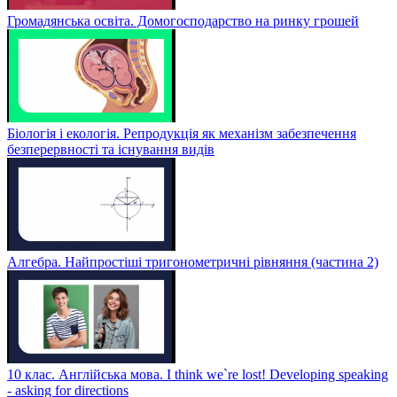
Громадянська освіта. Домогосподарство на ринку грошей
Біологія і екологія. Репродукція як механізм забезпечення
безперервності та існування видів
Алгебра. Найпростіші тригонометричні рівняння (частина 2)
10 клас. Англійська мова. I think we`re lost! Developing speaking
- asking for directions