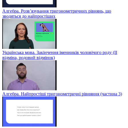
Алгебра. Розв’язування тригонометричних рівнянь, що
зводяться до найпростіших
Українська мова. Закінчення іменників чоловічого роду (ІІ
відміна, родовий відмінок)
Алгебра. Найпростіші тригонометричні рівняння (частина 3)