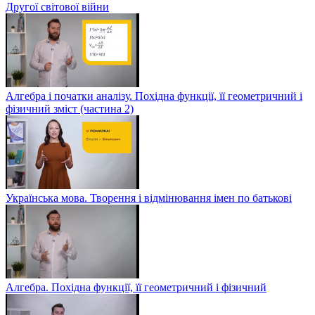
Другої світової війни
Алгебра і початки аналізу. Похідна функції, її геометричний і
фізичний зміст (частина 2)
Українська мова. Творення і відмінювання імен по батькові
Алгебра. Похідна функції, її геометричний і фізичний