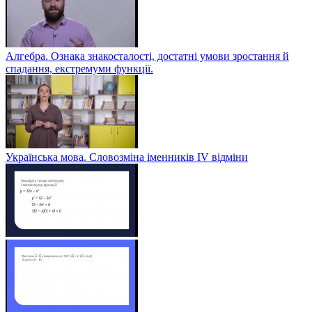
Алгебра. Ознака знакосталості, достатні умови зростання й
спадання, екстремуми функції.
Українська мова. Словозміна іменників ІV відміни