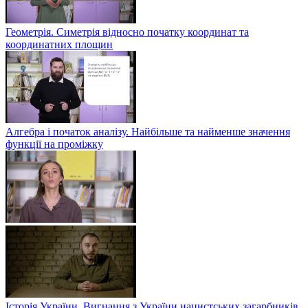
Геометрія. Симетрія відносно початку координат та
координатних площин
Алгебра і початок аналізу. Найбільше та найменше значення
функції на проміжку
Історія України. Вигнання з України нацистських загарбників.