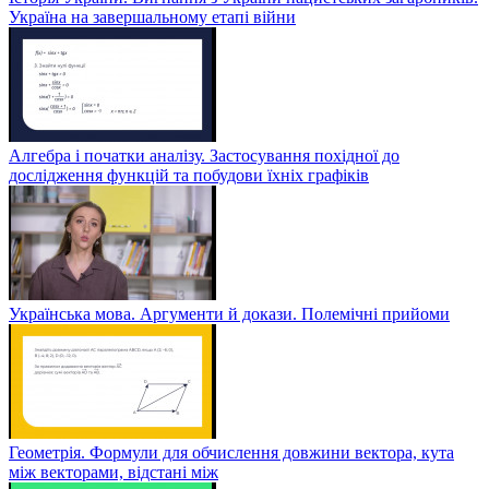
Україна на завершальному етапі війни
Алгебра і початки аналізу. Застосування похідної до
дослідження функцій та побудови їхніх графіків
Українська мова. Аргументи й докази. Полемічні прийоми
Геометрія. Формули для обчислення довжини вектора, кута
між векторами, відстані між