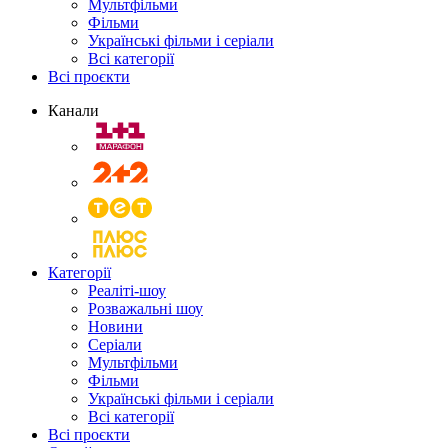
Мультфільми
Фільми
Українські фільми і серіали
Всі категорії
Всі проєкти
Канали
Категорії
Реаліті-шоу
Розважальні шоу
Новини
Серіали
Мультфільми
Фільми
Українські фільми і серіали
Всі категорії
Всі проєкти