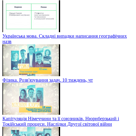
Українська мова. Складні випадки написання географічних
назв
Фізика. Розв'язування задач. 10 тиждень, чт
Капітуляція Німеччини та її союзників. Нюрнберзький і
Токійський процеси. Наслідки Другої світової війни