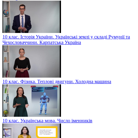
10 клас. Історія України. Українські землі у складі Румунії та
Чехословаччини. Карпатська Україна
10 клас. Фізика. Теплові двигуни. Холодна машина
10 клас. Українська мова. Число іменників