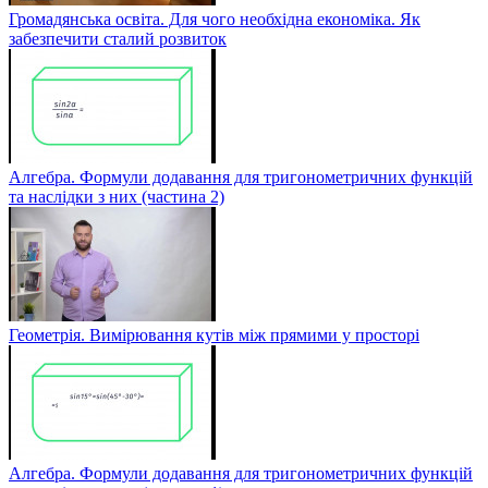
Громадянська освіта. Для чого необхідна економіка. Як
забезпечити сталий розвиток
Алгебра. Формули додавання для тригонометричних функцій
та наслідки з них (частина 2)
Геометрія. Вимірювання кутів між прямими у просторі
Алгебра. Формули додавання для тригонометричних функцій