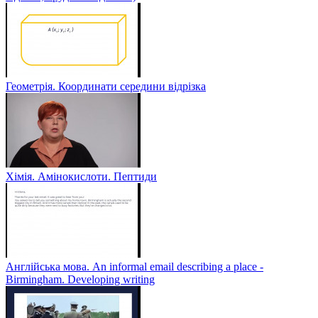
Геометрія. Координати середини відрізка
Хімія. Амінокислоти. Пептиди
Англійська мова. An informal email describing a place -
Birmingham. Developing writing