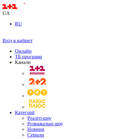
UA
RU
Вхід в кабінет
Онлайн
ТБ програма
Канали
Категорії
Реаліті-шоу
Розважальні шоу
Новини
Серіали