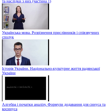
та наслідки з них (частина 1)
Українська мова. Розрізнення прислівників і співзвучних
сполук
Історія України. Національно-культурне життя радянської
України
Алгебра і початки аналізу. Формули додавання для синуса та
косинуса