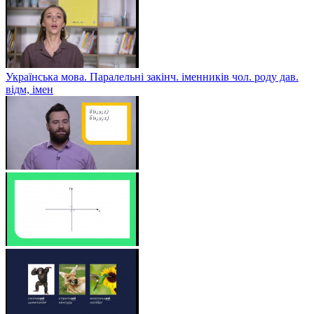
Українська мова. Паралельні закінч. іменників чол. роду дав.
відм, імен