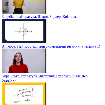
Зарубіжна література. Шарль Бодлер. Квіти зла
Алгебра. Найпростіші тригонометричні рівняння (частина 1)
Українська література. Життєвий і творчий шлях Лесі
Українки