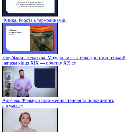
Фізика. Робота в термодинаміці
Зарубіжна література. Модернізм як літературно-мистецький
напрям кінця XIX — початку XX ст.
Алгебра. Формули пониження степеня та половинного
аргументу