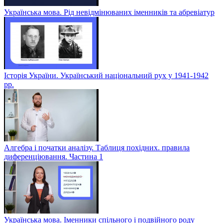
Українська мова. Рід невідмінюваних іменників та абревіатур
Історія України. Український національний рух у 1941-1942
рр.
Алгебра і початки аналізу. Таблиця похідних. правила
диференціювання. Частина 1
Українська мова. Іменники спільного і подвійного роду