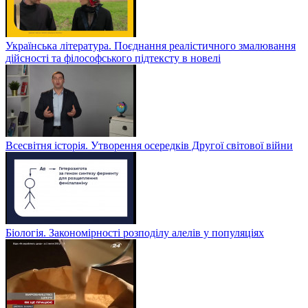
Українська література. Поєднання реалістичного змалювання
дійсності та філософського підтексту в новелі
Всесвітня історія. Утворення осередків Другої світової війни
Біологія. Закономірності розподілу алелів у популяціях