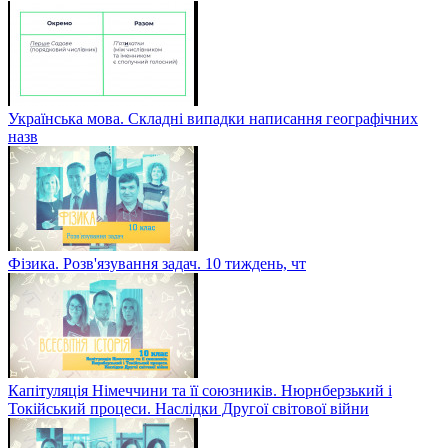
Українська мова. Складні випадки написання географічних
назв
Фізика. Розв'язування задач. 10 тиждень, чт
Капітуляція Німеччини та її союзників. Нюрнберзький і
Токійський процеси. Наслідки Другої світової війни