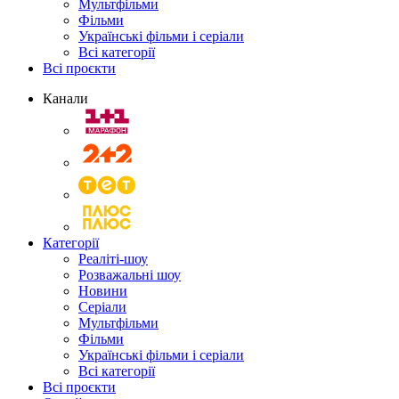
Мультфільми
Фільми
Українські фільми і серіали
Всі категорії
Всі проєкти
Канали
Категорії
Реаліті-шоу
Розважальні шоу
Новини
Серіали
Мультфільми
Фільми
Українські фільми і серіали
Всі категорії
Всі проєкти