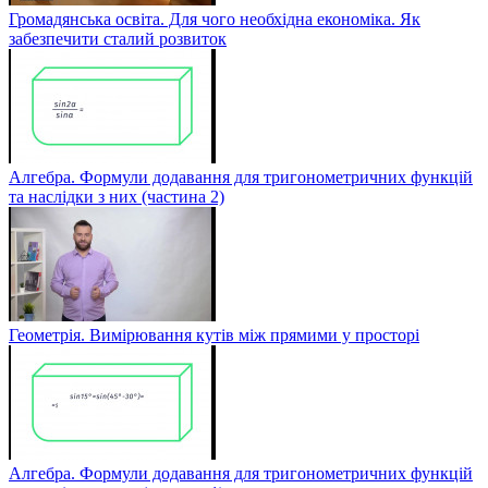
Громадянська освіта. Для чого необхідна економіка. Як
забезпечити сталий розвиток
Алгебра. Формули додавання для тригонометричних функцій
та наслідки з них (частина 2)
Геометрія. Вимірювання кутів між прямими у просторі
Алгебра. Формули додавання для тригонометричних функцій