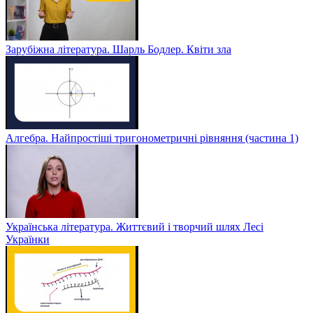
Зарубіжна література. Шарль Бодлер. Квіти зла
Алгебра. Найпростіші тригонометричні рівняння (частина 1)
Українська література. Життєвий і творчий шлях Лесі
Українки