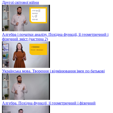
Другої світової війни
Алгебра і початки аналізу. Похідна функції, її геометричний і
фізичний зміст (частина 2)
Українська мова. Творення і відмінювання імен по батькові
Алгебра. Похідна функції, її геометричний і фізичний