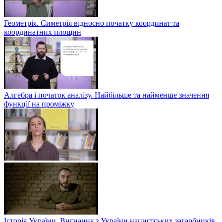
Геометрія. Симетрія відносно початку координат та
координатних площин
Алгебра і початок аналізу. Найбільше та найменше значення
функції на проміжку
Історія України. Вигнання з України нацистських загарбників.