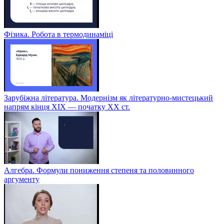
Фізика. Робота в термодинаміці
Зарубіжна література. Модернізм як літературно-мистецький
напрям кінця XIX — початку XX ст.
Алгебра. Формули пониження степеня та половинного
аргументу