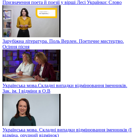
Призначення поета й поезії у вірші Лесі Українки: Слово
Зарубіжна література. Поль Верлен. Поетичне мистецтво.
Осіння пісня
Українська мова.Складні випадки відмінювання іменників.
Зак. ім. І відміни в О.В
Українська мова. Складні випадки відмінювання іменників (І
відміна, орудний відмінок)