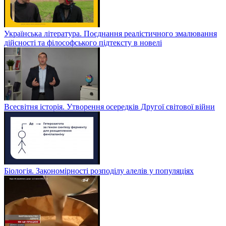
Українська література. Поєднання реалістичного змалювання
дійсності та філософського підтексту в новелі
Всесвітня історія. Утворення осередків Другої світової війни
Біологія. Закономірності розподілу алелів у популяціях