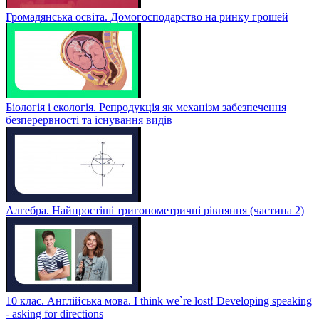
Громадянська освіта. Домогосподарство на ринку грошей
Біологія і екологія. Репродукція як механізм забезпечення
безперервності та існування видів
Алгебра. Найпростіші тригонометричні рівняння (частина 2)
10 клас. Англійська мова. I think we`re lost! Developing speaking
- asking for directions