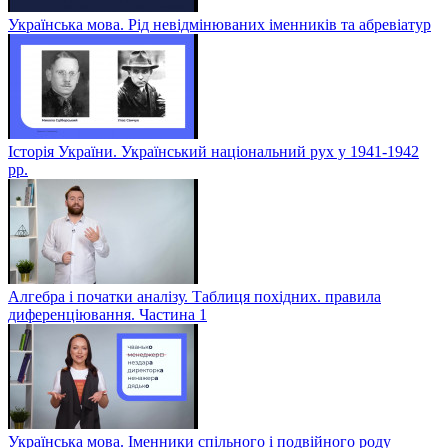
Українська мова. Рід невідмінюваних іменників та абревіатур
Історія України. Український національний рух у 1941-1942
рр.
Алгебра і початки аналізу. Таблиця похідних. правила
диференціювання. Частина 1
Українська мова. Іменники спільного і подвійного роду