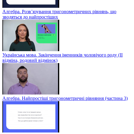
Алгебра. Розв’язування тригонометричних рівнянь, що
зводяться до найпростіших
Українська мова. Закінчення іменників чоловічого роду (ІІ
відміна, родовий відмінок)
Алгебра. Найпростіші тригонометричні рівняння (частина 3)