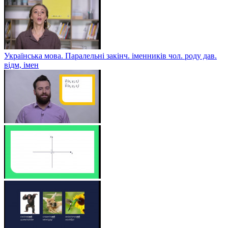
Українська мова. Паралельні закінч. іменників чол. роду дав.
відм, імен