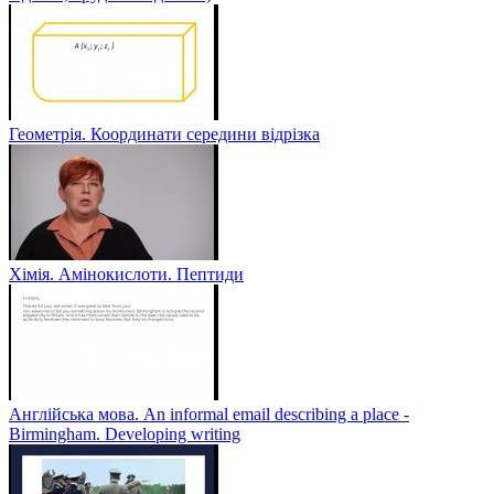
Геометрія. Координати середини відрізка
Хімія. Амінокислоти. Пептиди
Англійська мова. An informal email describing a place -
Birmingham. Developing writing