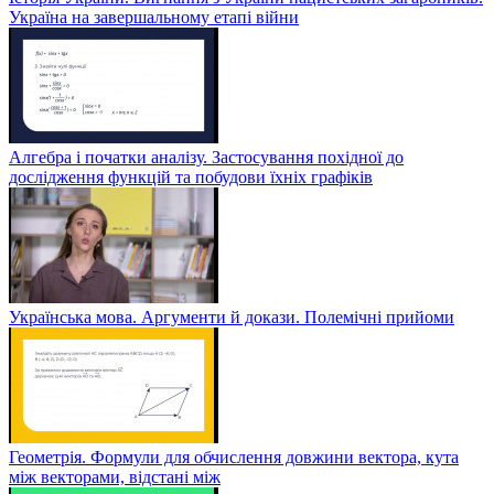
Україна на завершальному етапі війни
Алгебра і початки аналізу. Застосування похідної до
дослідження функцій та побудови їхніх графіків
Українська мова. Аргументи й докази. Полемічні прийоми
Геометрія. Формули для обчислення довжини вектора, кута
між векторами, відстані між