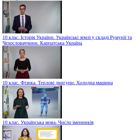
10 клас. Історія України. Українські землі у складі Румунії та
Чехословаччини. Карпатська Україна
10 клас. Фізика. Теплові двигуни. Холодна машина
10 клас. Українська мова. Число іменників