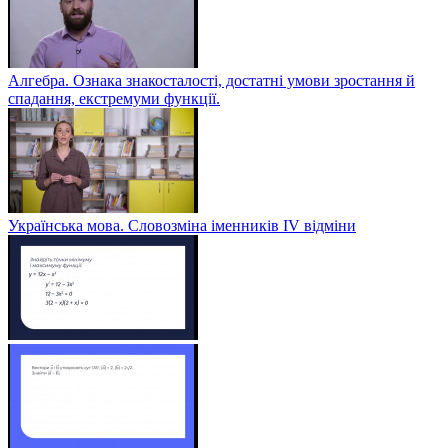
Алгебра. Ознака знакосталості, достатні умови зростання й
спадання, екстремуми функції.
Українська мова. Словозміна іменників ІV відміни