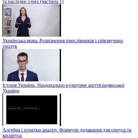
та наслідки з них (частина 1)
Українська мова. Розрізнення прислівників і співзвучних
сполук
Історія України. Національно-культурне життя радянської
України
Алгебра і початки аналізу. Формули додавання для синуса та
косинуса