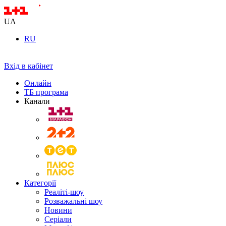
UA
RU
Вхід в кабінет
Онлайн
ТБ програма
Канали
Категорії
Реаліті-шоу
Розважальні шоу
Новини
Серіали