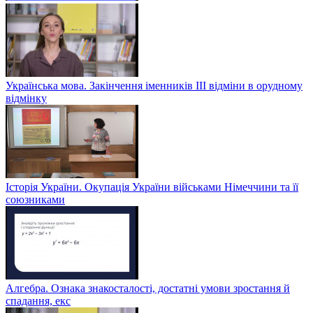
Українська мова. Закінчення іменників ІІІ відміни в орудному
відмінку
Історія України. Окупація України військами Німеччини та її
союзниками
Алгебра. Ознака знакосталості, достатні умови зростання й
спадання, екс