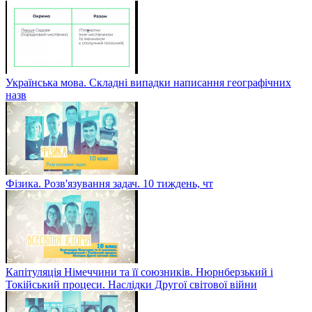
Українська мова. Складні випадки написання географічних
назв
Фізика. Розв'язування задач. 10 тиждень, чт
Капітуляція Німеччини та її союзників. Нюрнберзький і
Токійський процеси. Наслідки Другої світової війни