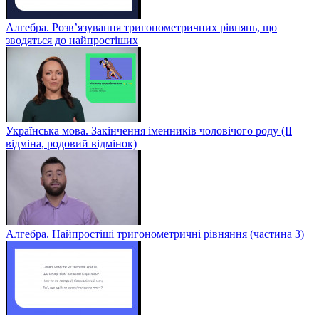
Алгебра. Розв’язування тригонометричних рівнянь, що
зводяться до найпростіших
Українська мова. Закінчення іменників чоловічого роду (ІІ
відміна, родовий відмінок)
Алгебра. Найпростіші тригонометричні рівняння (частина 3)