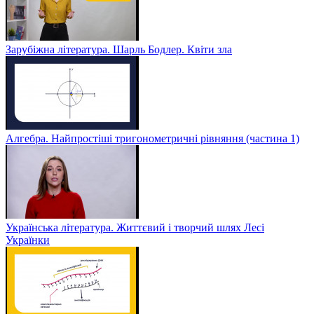
Зарубіжна література. Шарль Бодлер. Квіти зла
Алгебра. Найпростіші тригонометричні рівняння (частина 1)
Українська література. Життєвий і творчий шлях Лесі
Українки