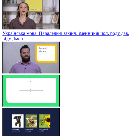
Українська мова. Паралельні закінч. іменників чол. роду дав.
відм, імен