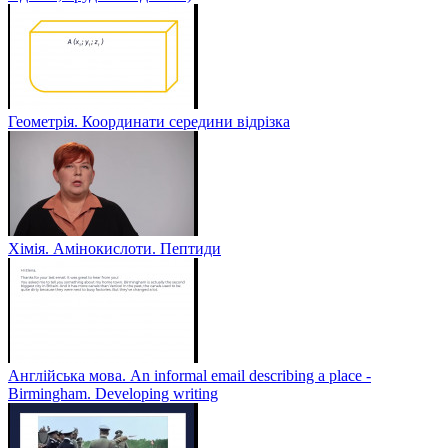
Геометрія. Координати середини відрізка
Хімія. Амінокислоти. Пептиди
Англійська мова. An informal email describing a place -
Birmingham. Developing writing