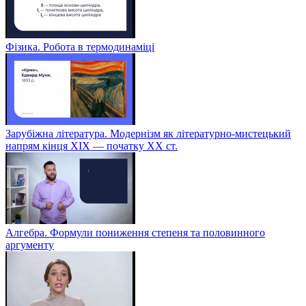
Фізика. Робота в термодинаміці
Зарубіжна література. Модернізм як літературно-мистецький
напрям кінця XIX — початку XX ст.
Алгебра. Формули пониження степеня та половинного
аргументу