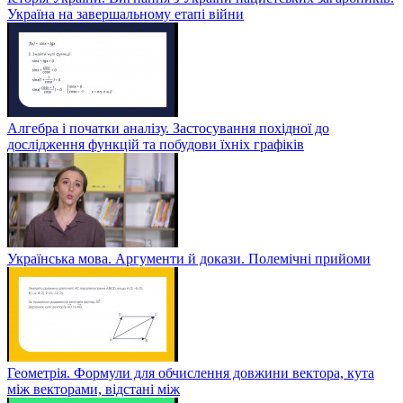
Україна на завершальному етапі війни
Алгебра і початки аналізу. Застосування похідної до
дослідження функцій та побудови їхніх графіків
Українська мова. Аргументи й докази. Полемічні прийоми
Геометрія. Формули для обчислення довжини вектора, кута
між векторами, відстані між