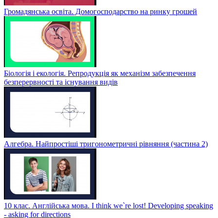
Громадянська освіта. Домогосподарство на ринку грошей
Біологія і екологія. Репродукція як механізм забезпечення
безперервності та існування видів
Алгебра. Найпростіші тригонометричні рівняння (частина 2)
10 клас. Англійська мова. I think we`re lost! Developing speaking
- asking for directions