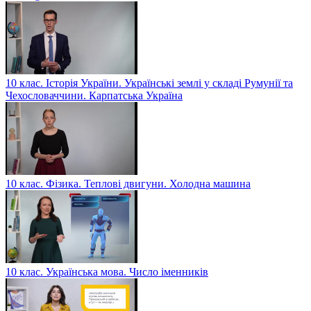
10 клас. Історія України. Українські землі у складі Румунії та
Чехословаччини. Карпатська Україна
10 клас. Фізика. Теплові двигуни. Холодна машина
10 клас. Українська мова. Число іменників