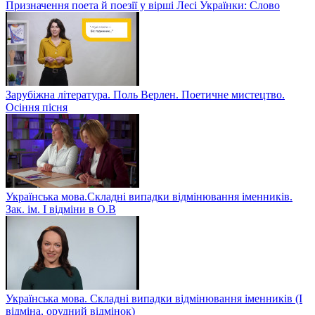
Призначення поета й поезії у вірші Лесі Українки: Слово
Зарубіжна література. Поль Верлен. Поетичне мистецтво.
Осіння пісня
Українська мова.Складні випадки відмінювання іменників.
Зак. ім. І відміни в О.В
Українська мова. Складні випадки відмінювання іменників (І
відміна, орудний відмінок)