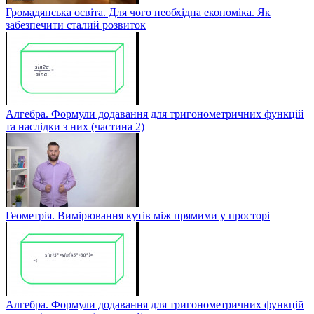
Громадянська освіта. Для чого необхідна економіка. Як
забезпечити сталий розвиток
Алгебра. Формули додавання для тригонометричних функцій
та наслідки з них (частина 2)
Геометрія. Вимірювання кутів між прямими у просторі
Алгебра. Формули додавання для тригонометричних функцій