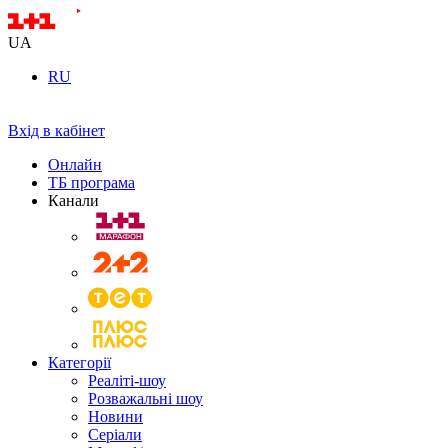
UA
RU
Вхід в кабінет
Онлайн
ТБ програма
Канали
Категорії
Реаліті-шоу
Розважальні шоу
Новини
Серіали