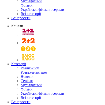
Мультфільми
Фільми
Українські фільми і серіали
Всі категорії
Всі проєкти
Канали
Категорії
Реаліті-шоу
Розважальні шоу
Новини
Серіали
Мультфільми
Фільми
Українські фільми і серіали
Всі категорії
Всі проєкти