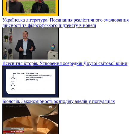
Українська література. Поєднання реалістичного змалювання
дійсності та філософського підтексту в новелі
Всесвітня історія. Утворення осередків Другої світової війни
Біологія. Закономірності розподілу алелів у популяціях