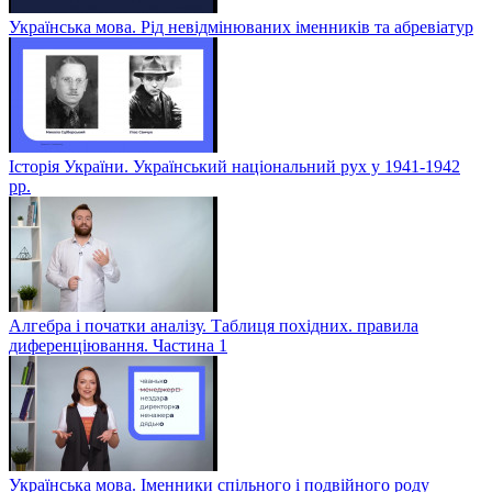
Українська мова. Рід невідмінюваних іменників та абревіатур
Історія України. Український національний рух у 1941-1942
рр.
Алгебра і початки аналізу. Таблиця похідних. правила
диференціювання. Частина 1
Українська мова. Іменники спільного і подвійного роду