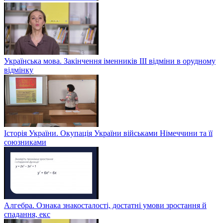
Українська мова. Закінчення іменників ІІІ відміни в орудному
відмінку
Історія України. Окупація України військами Німеччини та її
союзниками
Алгебра. Ознака знакосталості, достатні умови зростання й
спадання, екс