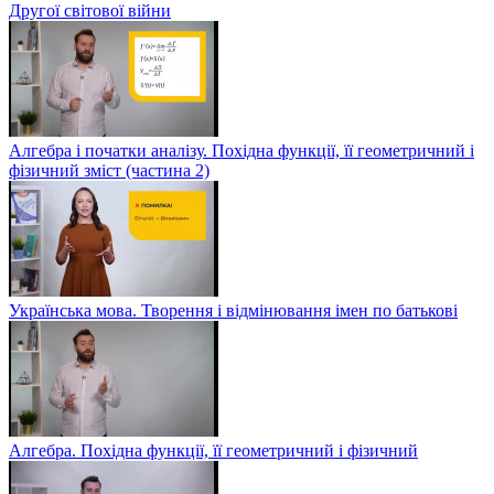
Другої світової війни
Алгебра і початки аналізу. Похідна функції, її геометричний і
фізичний зміст (частина 2)
Українська мова. Творення і відмінювання імен по батькові
Алгебра. Похідна функції, її геометричний і фізичний