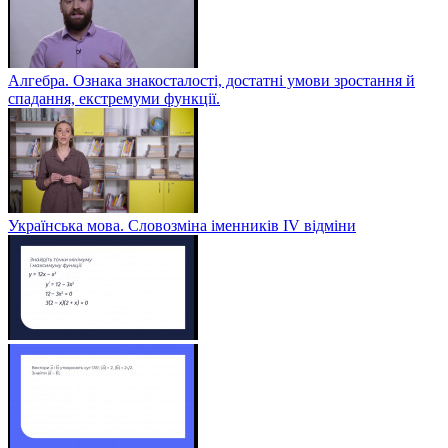
Алгебра. Ознака знакосталості, достатні умови зростання й
спадання, екстремуми функції.
Українська мова. Словозміна іменників ІV відміни