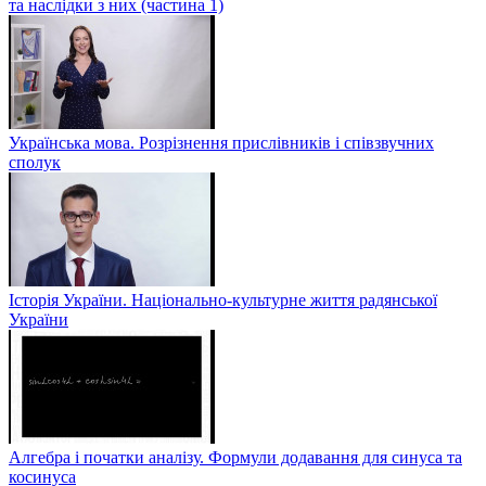
та наслідки з них (частина 1)
Українська мова. Розрізнення прислівників і співзвучних
сполук
Історія України. Національно-культурне життя радянської
України
Алгебра і початки аналізу. Формули додавання для синуса та
косинуса