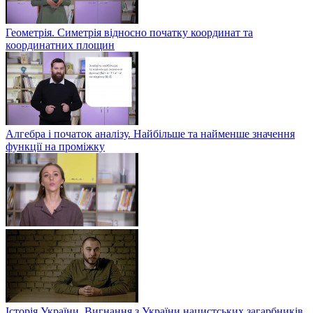
Геометрія. Симетрія відносно початку координат та
координатних площин
Алгебра і початок аналізу. Найбільше та найменше значення
функції на проміжку
Історія України. Вигнання з України нацистських загарбників.