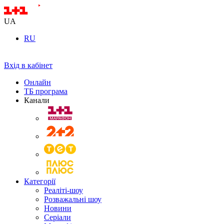
UA
RU
Вхід в кабінет
Онлайн
ТБ програма
Канали
Категорії
Реаліті-шоу
Розважальні шоу
Новини
Серіали