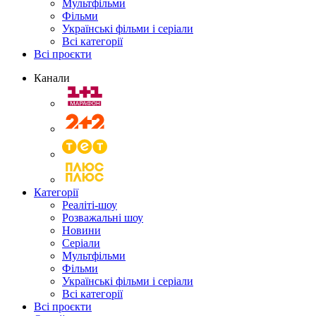
Мультфільми
Фільми
Українські фільми і серіали
Всі категорії
Всі проєкти
Канали
Категорії
Реаліті-шоу
Розважальні шоу
Новини
Серіали
Мультфільми
Фільми
Українські фільми і серіали
Всі категорії
Всі проєкти