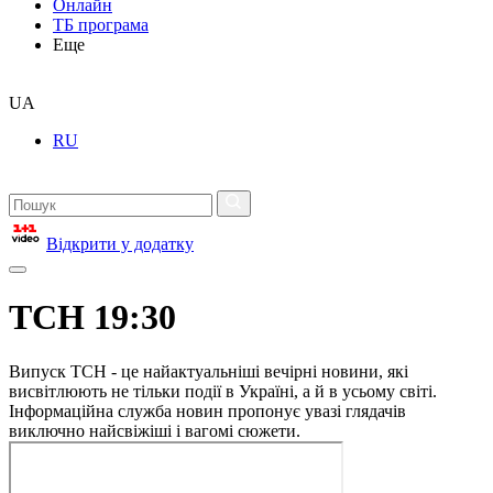
Онлайн
ТБ програма
Еще
UA
RU
Відкрити у додатку
ТСН 19:30
Випуск ТСН - це найактуальніші вечірні новини, які
висвітлюють не тільки події в Україні, а й в усьому світі.
Інформаційна служба новин пропонує увазі глядачів
виключно найсвіжіші і вагомі сюжети.