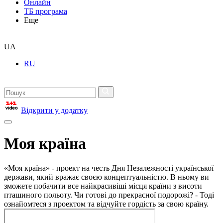
Онлайн
ТБ програма
Еще
UA
RU
Відкрити у додатку
Моя країна
«Моя країна» - проект на честь Дня Незалежності української
держави, який вражає своєю концептуальністю. В ньому ви
зможете побачити все найкрасивіші місця країни з висоти
пташиного польоту. Чи готові до прекрасної подорожі? - Тоді
ознайомтеся з проектом та відчуйте гордість за свою країну.