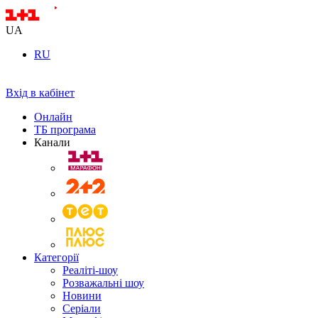
UA
RU
Вхід в кабінет
Онлайн
ТБ програма
Канали
Категорії
Реаліті-шоу
Розважальні шоу
Новини
Серіали