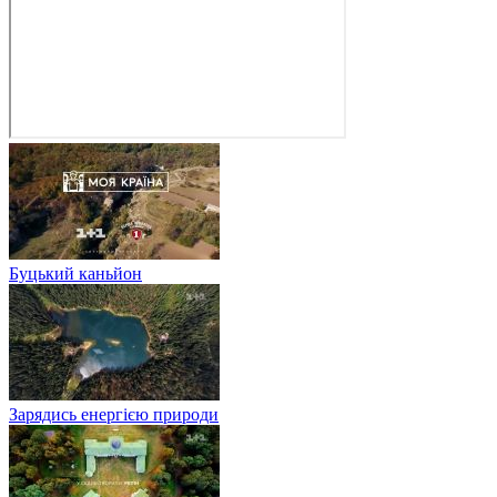
Буцький каньйон
Зарядись енергією природи