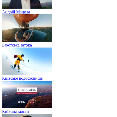
Андрій Мацола
Бакотська затока
Київське водосховище
Київські мости