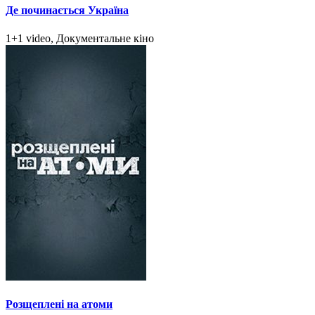
Де починається Україна
1+1 video, Документальне кіно
Розщеплені на атоми