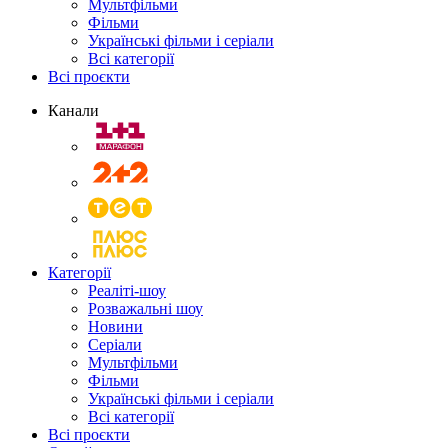
Мультфільми
Фільми
Українські фільми і серіали
Всі категорії
Всі проєкти
Канали
Категорії
Реаліті-шоу
Розважальні шоу
Новини
Серіали
Мультфільми
Фільми
Українські фільми і серіали
Всі категорії
Всі проєкти