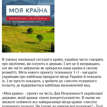
В умовах нинішньої ситуації в країні, українці часто говорять
про проблеми, які існують в державі. І хоч це й виправдано,
але ми часто забуваємо як прекрасна наша країна в своєму
розмаїтті. Мета нового проекту телеканалу 1+1 - нагадати
українцям про найбільш прекрасні місця України й показати
їх. І не просто показати, а зробити це з висоти пташиного
польоту, де відкривається найбільш мальовничий вид.
«Моя країна» - проект на честь Дня Незалежності української
держави, який вражає своєю концептуальністю. В ньому ви
зможете побачити все найкрасивіші місця країни з висоти
пташиного польоту. Чи готові до прекрасної подорожі? - Тоді