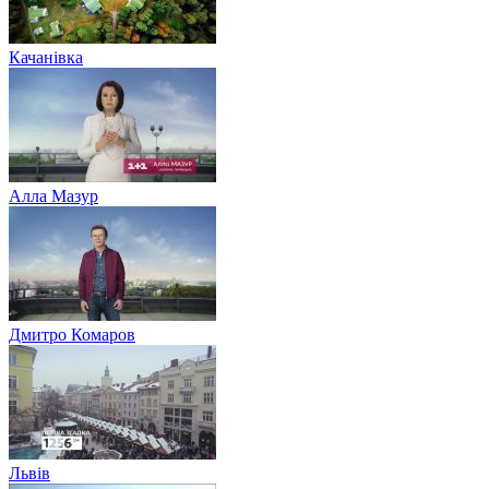
Качанівка
Алла Мазур
Дмитро Комаров
Львів