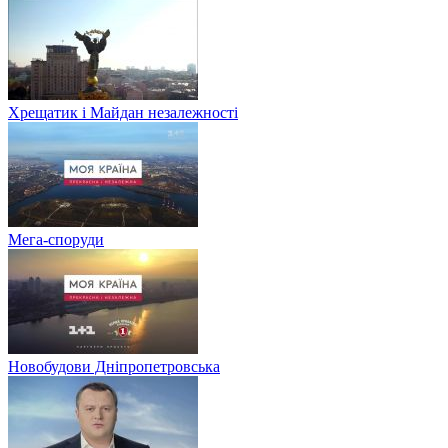
Хрещатик і Майдан незалежності
Мега-споруди
Новобудови Дніпропетровська