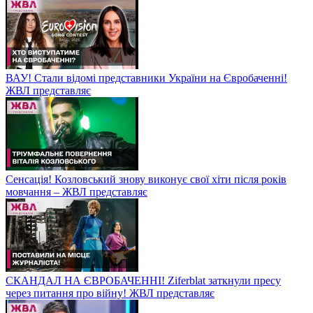
ВАУ! Стали відомі представники України на Євробаченні!
ЖВЛ представляє
Сенсація! Козловський знову виконує свої хіти після років
мовчання – ЖВЛ представляє
СКАНДАЛ НА ЄВРОБАЧЕННІ! Ziferblat заткнули пресу
через питання про війну! ЖВЛ представляє