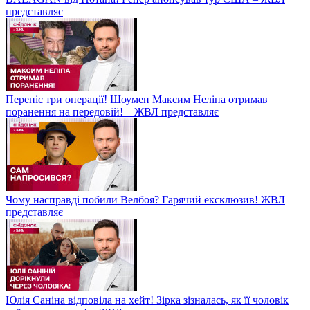
представляє
Переніс три операції! Шоумен Максим Неліпа отримав
поранення на передовій! – ЖВЛ представляє
Чому насправді побили Велбоя? Гарячий ексклюзив! ЖВЛ
представляє
Юлія Саніна відповіла на хейт! Зірка зізналась, як її чоловік