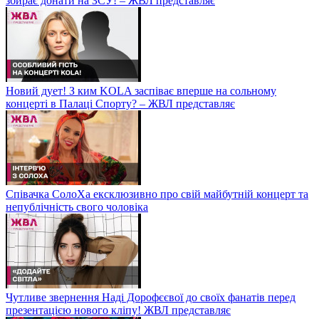
збирає донати на ЗСУ! – ЖВЛ представляє
Новий дует! З ким KOLA заспіває вперше на сольному
концерті в Палаці Спорту? – ЖВЛ представляє
Співачка СолоХа ексклюзивно про свій майбутній концерт та
непублічність свого чоловіка
Чутливе звернення Наді Дорофєєвої до своїх фанатів перед
презентацією нового кліпу! ЖВЛ представляє