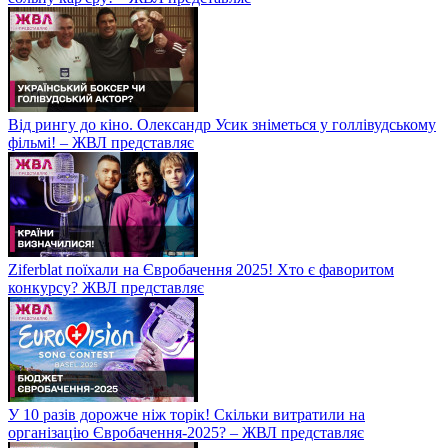
Від рингу до кіно. Олександр Усик зніметься у голлівудському
фільмі! – ЖВЛ представляє
Ziferblat поїхали на Євробачення 2025! Хто є фаворитом
конкурсу? ЖВЛ представляє
У 10 разів дорожче ніж торік! Скільки витратили на
організацію Євробачення-2025? – ЖВЛ представляє