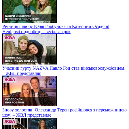
Річниця шлюбу Юрія Горбунова та Катерини Осадчої!
Невідомі подробиці з весілля зірок
Учасник гурту NAZVA Павло Гоц став військовослужбовцем!
– ЖВЛ представляє
Знову холостяк! Олександр Терен розійшовся з переможницею
шоу! – ЖВЛ представляє