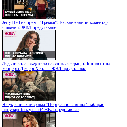
Jerry Heil на премії "Греммі"! Ексклюзивний коментар
співачки! ЖВЛ представляє
Ледь не стала жертвою власних декорацій! Інцидент на
концерті Джеррі Хейл! – ЖВЛ представляє
Як український фільм "Порцелянова війна" набирає
популярність у світі? ЖВЛ представляє