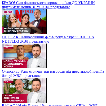
БРАВО! Син британського короля приїхав ДО УКРАЇНИ
підтримати воїнів ЗСУ! ЖВЛ представляє
ОЦЕ ТАК! Найкасовіший фільм року в Україні ВЖЕ НА
NETFLIX! ЖВЛ представляє
Олександр Усик отримав три нагороди від престижної премії з
боксу! ЖВЛ представляє
BALAGAN від Потапа! Репер анонсував тур США – ЖВЛ