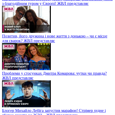
з благодійним туром у Європі! ЖВЛ представляє
Позитив, його дружина і нове життя з донькою – чи є місце
для сварок? ЖВЛ представляє
Проблеми у стосунках Дмитра Комарова: чутки чи правда?
ЖВЛ представляє
Блогер Михайло Лебіга запустив марафон! Стрімер худне і