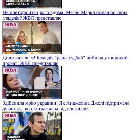
Не повторюйте цього вдома! Меган Маркл обманює своїх
глядачів? ЖВЛ представляє
Дивитися всім! Комедія "раша гудбай" вийшла у широкий
прокат! ЖВЛ представляє
Здійснила мрію українки! Як Анджеліна Джолі підтримала
дівчинку, що постраждала від обстрілів?