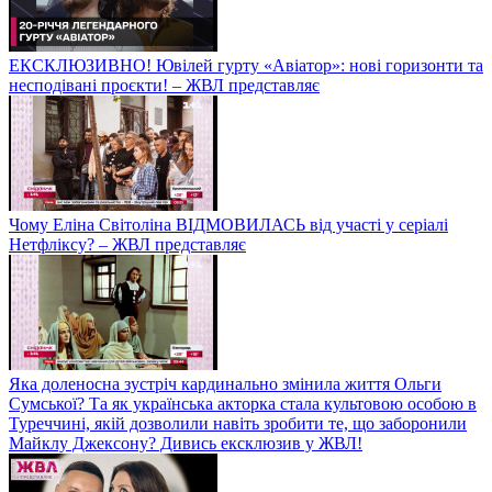
ЕКСКЛЮЗИВНО! Ювілей гурту «Авіатор»: нові горизонти та
несподівані проєкти! – ЖВЛ представляє
Чому Еліна Світоліна ВІДМОВИЛАСЬ від участі у серіалі
Нетфліксу? – ЖВЛ представляє
Яка доленосна зустріч кардинально змінила життя Ольги
Сумської? Та як українська акторка стала культовою особою в
Туреччині, якій дозволили навіть зробити те, що заборонили
Майклу Джексону? Дивись ексклюзив у ЖВЛ!