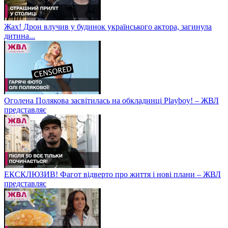
Жах! Дрон влучив у будинок українського актора, загинула
дитина...
Оголена Полякова засвітилась на обкладинці Playboy! – ЖВЛ
представляє
ЕКСКЛЮЗИВ! Фагот відверто про життя і нові плани – ЖВЛ
представляє