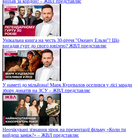
виїхав за кордон! – ЖВЛ представляє
Унікальна книга на честь 30-річчя "Океану Ельзи"! Що
вигадав гурт до свого ювілею? ЖВЛ представляє
У наметі до мільйона! Марк Куцевалов оселився у лісі заради
збору донатів на ЗСУ – ЖВЛ представляє
Неочікувані зізнання зірок на презентації фільму «Коли ти
вийдеш заміж?» – ЖВЛ представляє