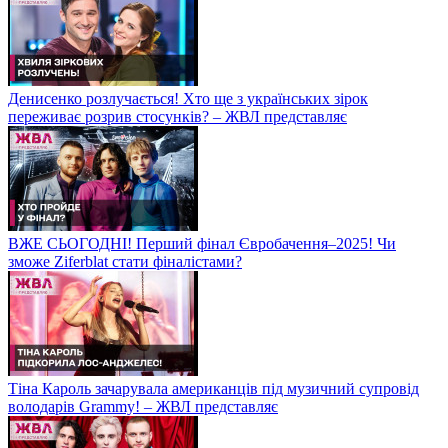
Денисенко розлучається! Хто ще з українських зірок
переживає розрив стосунків? – ЖВЛ представляє
ВЖЕ СЬОГОДНІ! Перший фінал Євробачення–2025! Чи
зможе Ziferblat стати фіналістами?
Тіна Кароль зачарувала американців під музичний супровід
володарів Grammy! – ЖВЛ представляє