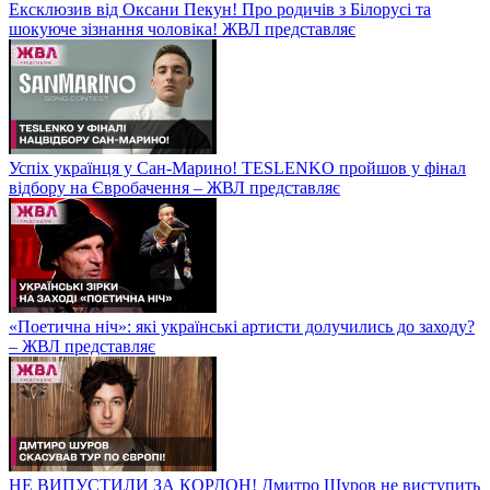
Ексклюзив від Оксани Пекун! Про родичів з Білорусі та
шокуюче зізнання чоловіка! ЖВЛ представляє
Успіх українця у Сан-Марино! TESLENKO пройшов у фінал
відбору на Євробачення – ЖВЛ представляє
«Поетична ніч»: які українські артисти долучились до заходу?
– ЖВЛ представляє
НЕ ВИПУСТИЛИ ЗА КОРДОН! Дмитро Шуров не виступить