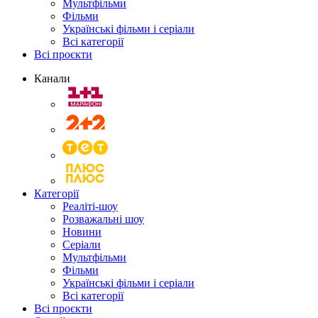
Мультфільми
Фільми
Українські фільми і серіали
Всі категорії
Всі проєкти
Канали
Категорії
Реаліті-шоу
Розважальні шоу
Новини
Серіали
Мультфільми
Фільми
Українські фільми і серіали
Всі категорії
Всі проєкти