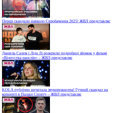
Перші скандали навколо Євробачення 2025! ЖВЛ представляє
Даніель Салем і Ліда Лі розкрили подробиці зйомок у фільмі
«Відпустка наосліп» – ЖВЛ представляє
KOLA публічно вичитала звукорежисера! Гучний скандал на
концерті в Палаці Спорту – ЖВЛ представляє