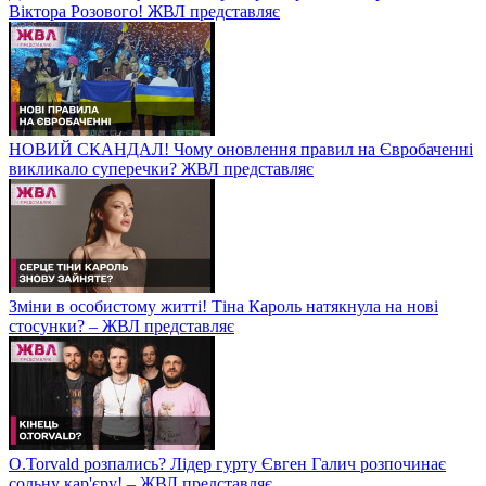
Віктора Розового! ЖВЛ представляє
НОВИЙ СКАНДАЛ! Чому оновлення правил на Євробаченні
викликало суперечки? ЖВЛ представляє
Зміни в особистому житті! Тіна Кароль натякнула на нові
стосунки? – ЖВЛ представляє
O.Torvald розпались? Лідер гурту Євген Галич розпочинає
сольну кар'єру! – ЖВЛ представляє