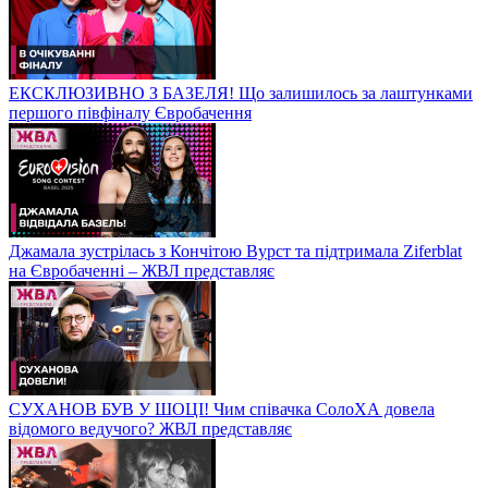
ЕКСКЛЮЗИВНО З БАЗЕЛЯ! Що залишилось за лаштунками
першого півфіналу Євробачення
Джамала зустрілась з Кончітою Вурст та підтримала Ziferblat
на Євробаченні – ЖВЛ представляє
СУХАНОВ БУВ У ШОЦІ! Чим співачка СолоХА довела
відомого ведучого? ЖВЛ представляє