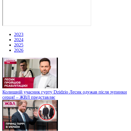
2023
2024
2025
2026
Колишній учасник гурту Dzidzio Лесик одужав після зупинки
серця! – ЖВЛ представляє