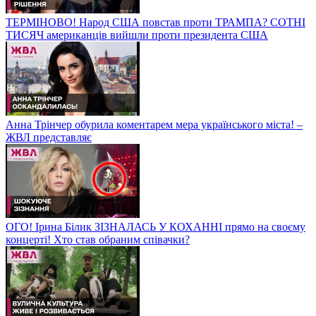
ТЕРМІНОВО! Народ США повстав проти ТРАМПА? СОТНІ
ТИСЯЧ американців вийшли проти президента США
Анна Трінчер обурила коментарем мера українського міста! –
ЖВЛ представляє
ОГО! Ірина Білик ЗІЗНАЛАСЬ У КОХАННІ прямо на своєму
концерті! Хто став обраним співачки?