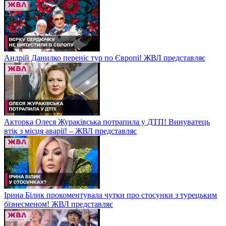
Андрій Данилко переніс тур по Європі! ЖВЛ представляє
Акторка Олеся Жураківська потрапила у ДТП! Винуватець
втік з місця аварії! – ЖВЛ представляє
Ірина Білик прокоментувала чутки про стосунки з турецьким
бізнесменом! ЖВЛ представляє