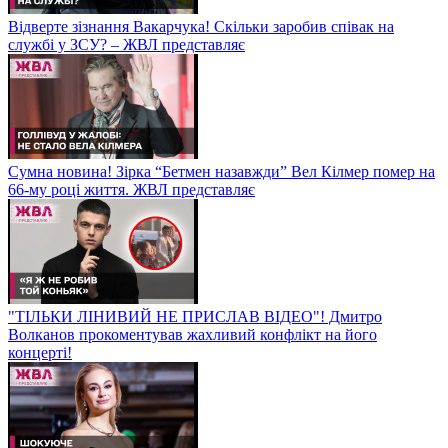
Відверте зізнання Вакарчука! Скільки заробив співак на
службі у ЗСУ? – ЖВЛ представляє
Сумна новина! Зірка “Бетмен назавжди” Вел Кілмер помер на
66-му році життя. ЖВЛ представляє
"ТІЛЬКИ ЛІНИВИЙ НЕ ПРИСЛАВ ВІДЕО"! Дмитро
Волканов прокоментував жахливий конфлікт на його
концерті!