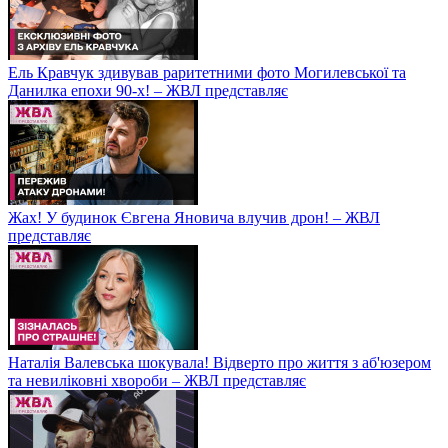
Ель Кравчук здивував раритетними фото Могилевської та
Данилка епохи 90-х! – ЖВЛ представляє
Жах! У будинок Євгена Яновича влучив дрон! – ЖВЛ
представляє
Наталія Валевська шокувала! Відверто про життя з аб'юзером
та невиліковні хвороби – ЖВЛ представляє