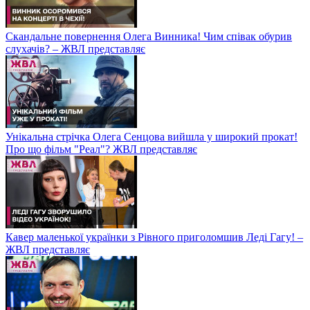
Скандальне повернення Олега Винника! Чим співак обурив
слухачів? – ЖВЛ представляє
Унікальна стрічка Олега Сенцова вийшла у широкий прокат!
Про що фільм "Реал"? ЖВЛ представляє
Кавер маленької українки з Рівного приголомшив Леді Гагу! –
ЖВЛ представляє