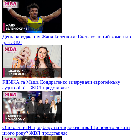
День народження Жана Беленюка: Ексклюзивний коментар
для ЖВЛ
FIЇNKA та Маша Кондратенко зачарували європейську
аудиторію! – ЖВЛ представляє
Оновлення Нацвідбору на Євробачення: Що нового чекати
цього року? ЖВЛ представляє