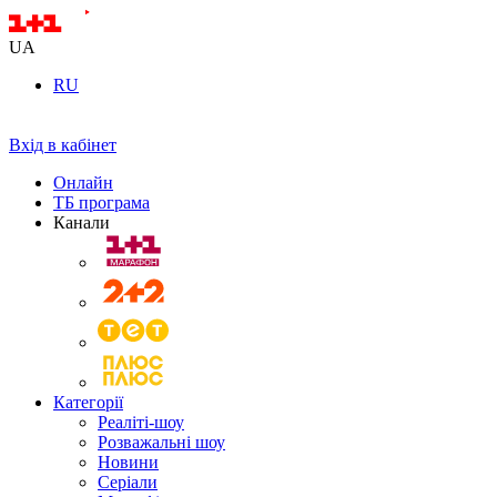
UA
RU
Вхід в кабінет
Онлайн
ТБ програма
Канали
Категорії
Реаліті-шоу
Розважальні шоу
Новини
Серіали