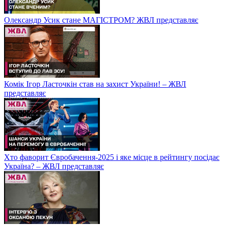
Олександр Усик стане МАГІСТРОМ? ЖВЛ представляє
Комік Ігор Ласточкін став на захист України! – ЖВЛ
представляє
Хто фаворит Євробачення-2025 і яке місце в рейтингу посідає
Україна? – ЖВЛ представляє