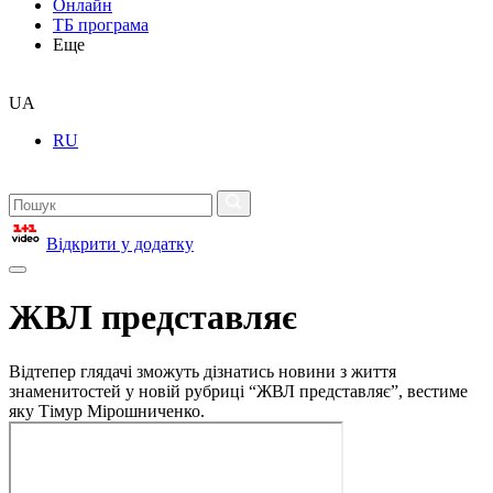
Онлайн
ТБ програма
Еще
UA
RU
Відкрити у додатку
ЖВЛ представляє
Відтепер глядачі зможуть дізнатись новини з життя
знаменитостей у новій рубриці “ЖВЛ представляє”, вестиме
яку Тімур Мірошниченко.