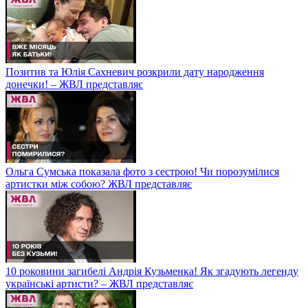
Позитив та Юлія Сахневич розкрили дату народження
донечки! – ЖВЛ представляє
Ольга Сумська показала фото з сестрою! Чи порозумілися
артистки між собою? ЖВЛ представляє
10 роковини загибелі Андрія Кузьменка! Як згадують легенду
українські артисти? – ЖВЛ представляє