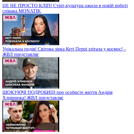
ЦЕ НЕ ПРОСТО КЛІП! Стріт-культура ожила в новій роботі
співака MONATIK
Унікальна подія! Світова зірка Кеті Перрі злітала у космос! –
ЖВЛ представляє
ШОКУЮЧІ ПОДРОБИЦІ про особисте життя Андрія
Хливнюка! ЖВЛ представляє