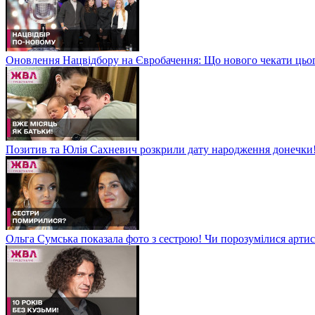
Оновлення Нацвідбору на Євробачення: Що нового чекати цьо
Позитив та Юлія Сахневич розкрили дату народження донечки
Ольга Сумська показала фото з сестрою! Чи порозумілися арт