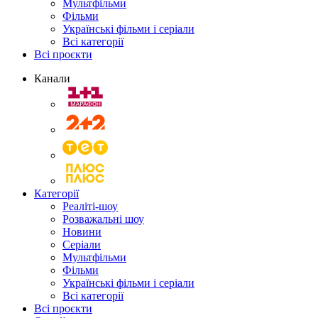
Мультфільми
Фільми
Українські фільми і серіали
Всі категорії
Всі проєкти
Канали
Категорії
Реаліті-шоу
Розважальні шоу
Новини
Серіали
Мультфільми
Фільми
Українські фільми і серіали
Всі категорії
Всі проєкти