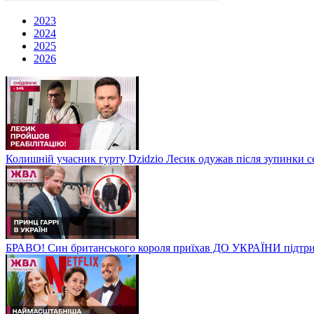
2023
2024
2025
2026
Колишній учасник гурту Dzidzio Лесик одужав після зупинки с
БРАВО! Син британського короля приїхав ДО УКРАЇНИ підтри