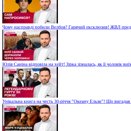
Чому насправді побили Велбоя? Гарячий ексклюзив! ЖВЛ пред
Юлія Саніна відповіла на хейт! Зірка зізналась, як її чоловік в
Унікальна книга на честь 30-річчя "Океану Ельзи"! Що вигада