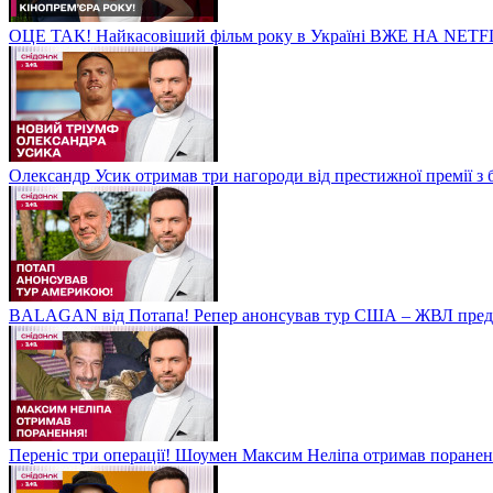
ОЦЕ ТАК! Найкасовіший фільм року в Україні ВЖЕ НА NETF
Олександр Усик отримав три нагороди від престижної премії з
BALAGAN від Потапа! Репер анонсував тур США – ЖВЛ пред
Переніс три операції! Шоумен Максим Неліпа отримав поранен