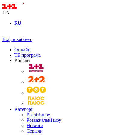
UA
RU
Вхід в кабінет
Онлайн
ТБ програма
Канали
Категорії
Реаліті-шоу
Розважальні шоу
Новини
Серіали