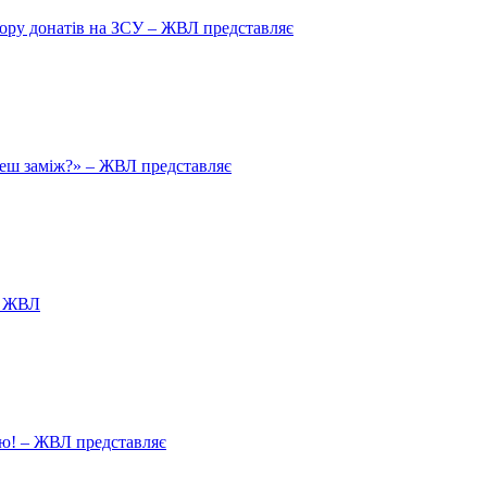
збору донатів на ЗСУ – ЖВЛ представляє
йдеш заміж?» – ЖВЛ представляє
я ЖВЛ
ію! – ЖВЛ представляє