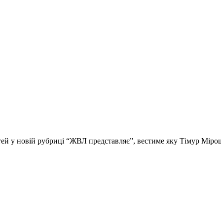
стей у новій рубриці “ЖВЛ представляє”, вестиме яку Тімур Мір