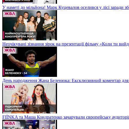
У наметі до мільйона! Марк Куцевалов оселився у лісі заради 
Неочікувані зізнання зірок на презентації фільму «Коли ти ви
День народження Жана Беленюка: Ексклюзивний коментар дл
FIЇNKA та Маша Кондратенко зачарували європейську аудитор