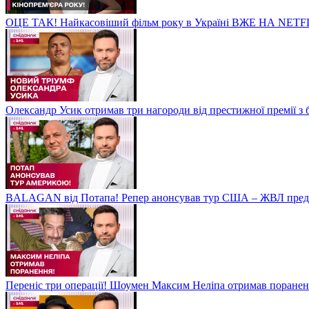
ОЦЕ ТАК! Найкасовіший фільм року в Україні ВЖЕ НА NETF
Олександр Усик отримав три нагороди від престижної премії з
BALAGAN від Потапа! Репер анонсував тур США – ЖВЛ пред
Переніс три операції! Шоумен Максим Неліпа отримав поранен