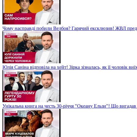
Чому насправді побили Велбоя? Гарячий ексклюзив! ЖВЛ пред
Юлія Саніна відповіла на хейт! Зірка зізналась, як її чоловік в
Унікальна книга на честь 30-річчя "Океану Ельзи"! Що вигада