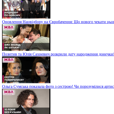
Оновлення Нацвідбору на Євробачення: Що нового чекати цьо
Позитив та Юлія Сахневич розкрили дату народження донечки
Ольга Сумська показала фото з сестрою! Чи порозумілися арт