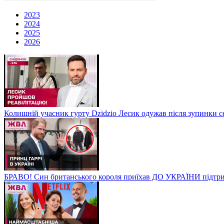
2023
2024
2025
2026
Колишній учасник гурту Dzidzio Лесик одужав після зупинки с
БРАВО! Син британського короля приїхав ДО УКРАЇНИ підтри