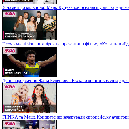
У наметі до мільйона! Марк Куцевалов оселився у лісі заради 
Неочікувані зізнання зірок на презентації фільму «Коли ти ви
День народження Жана Беленюка: Ексклюзивний коментар дл
FIЇNKA та Маша Кондратенко зачарували європейську аудитор