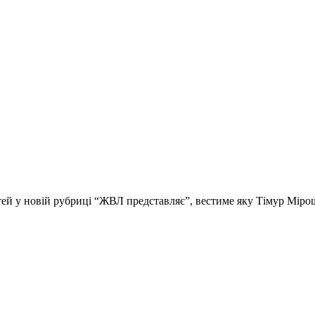
стей у новій рубриці “ЖВЛ представляє”, вестиме яку Тімур Мір