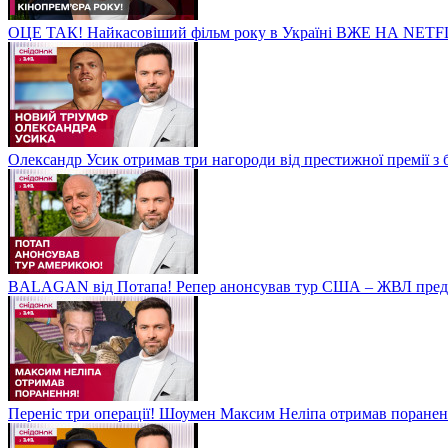
ОЦЕ ТАК! Найкасовіший фільм року в Україні ВЖЕ НА NETF
Олександр Усик отримав три нагороди від престижної премії з
BALAGAN від Потапа! Репер анонсував тур США – ЖВЛ пред
Переніс три операції! Шоумен Максим Неліпа отримав поранен