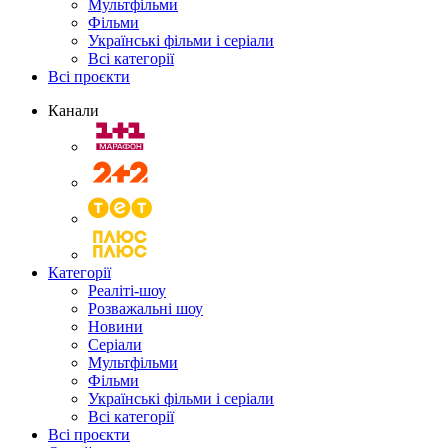
Мультфільми
Фільми
Українські фільми і серіали
Всі категорії
Всі проєкти
Канали
Категорії
Реаліті-шоу
Розважальні шоу
Новини
Серіали
Мультфільми
Фільми
Українські фільми і серіали
Всі категорії
Всі проєкти