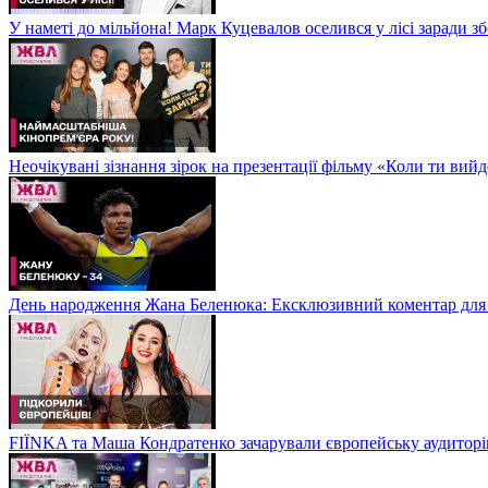
У наметі до мільйона! Марк Куцевалов оселився у лісі заради 
Неочікувані зізнання зірок на презентації фільму «Коли ти ви
День народження Жана Беленюка: Ексклюзивний коментар дл
FIЇNKA та Маша Кондратенко зачарували європейську аудитор