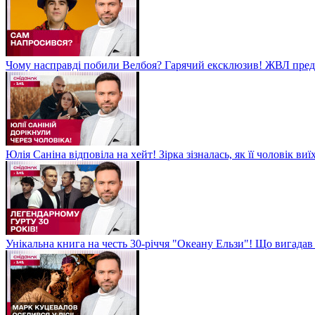
Чому насправді побили Велбоя? Гарячий ексклюзив! ЖВЛ пред
Юлія Саніна відповіла на хейт! Зірка зізналась, як її чоловік в
Унікальна книга на честь 30-річчя "Океану Ельзи"! Що вигада