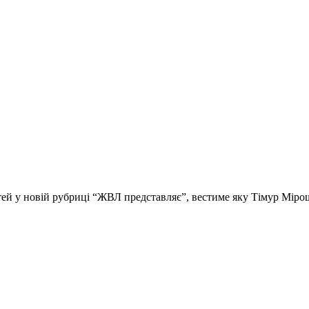
стей у новій рубриці “ЖВЛ представляє”, вестиме яку Тімур Мір