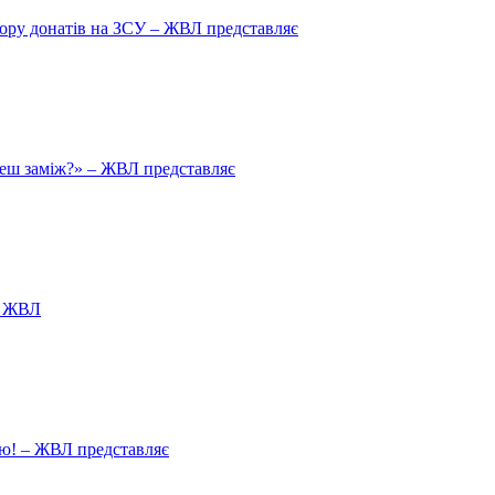
збору донатів на ЗСУ – ЖВЛ представляє
йдеш заміж?» – ЖВЛ представляє
я ЖВЛ
ію! – ЖВЛ представляє