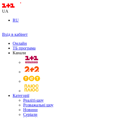
UA
RU
Вхід в кабінет
Онлайн
ТБ програма
Канали
Категорії
Реаліті-шоу
Розважальні шоу
Новини
Серіали