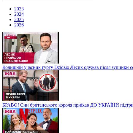
2023
2024
2025
2026
Колишній учасник гурту Dzidzio Лесик одужав після зупинки с
БРАВО! Син британського короля приїхав ДО УКРАЇНИ підтри