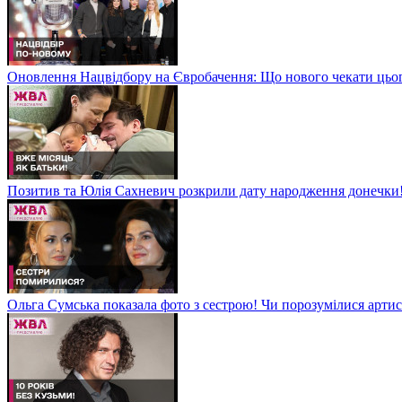
Оновлення Нацвідбору на Євробачення: Що нового чекати цьо
Позитив та Юлія Сахневич розкрили дату народження донечки
Ольга Сумська показала фото з сестрою! Чи порозумілися арт