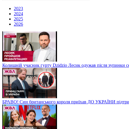
2023
2024
2025
2026
Колишній учасник гурту Dzidzio Лесик одужав після зупинки с
БРАВО! Син британського короля приїхав ДО УКРАЇНИ підтри