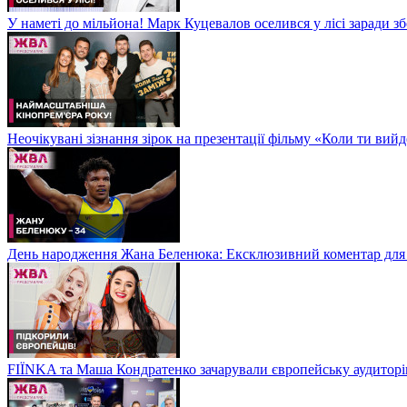
У наметі до мільйона! Марк Куцевалов оселився у лісі заради 
Неочікувані зізнання зірок на презентації фільму «Коли ти ви
День народження Жана Беленюка: Ексклюзивний коментар дл
FIЇNKA та Маша Кондратенко зачарували європейську аудитор