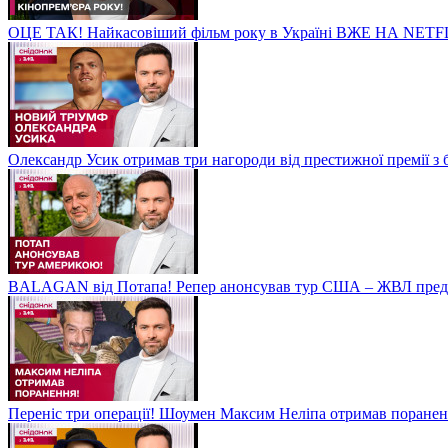
ОЦЕ ТАК! Найкасовіший фільм року в Україні ВЖЕ НА NETF
Олександр Усик отримав три нагороди від престижної премії з
BALAGAN від Потапа! Репер анонсував тур США – ЖВЛ пред
Переніс три операції! Шоумен Максим Неліпа отримав поранен