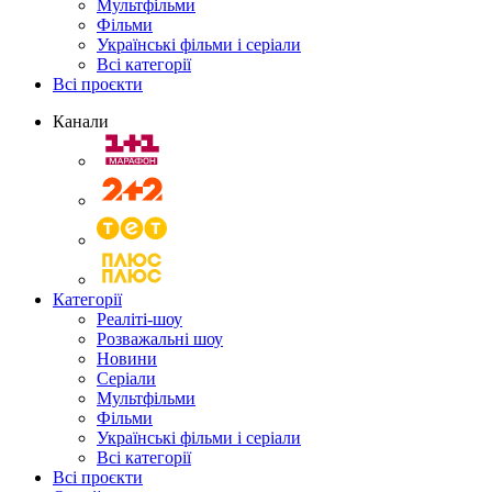
Мультфільми
Фільми
Українські фільми і серіали
Всі категорії
Всі проєкти
Канали
Категорії
Реаліті-шоу
Розважальні шоу
Новини
Серіали
Мультфільми
Фільми
Українські фільми і серіали
Всі категорії
Всі проєкти