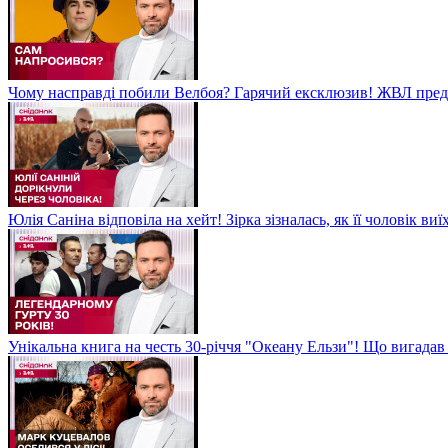
Чому насправді побили Велбоя? Гарячий ексклюзив! ЖВЛ пред
Юлія Саніна відповіла на хейт! Зірка зізналась, як її чоловік в
Унікальна книга на честь 30-річчя "Океану Ельзи"! Що вигада