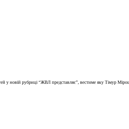
стей у новій рубриці “ЖВЛ представляє”, вестиме яку Тімур Мір