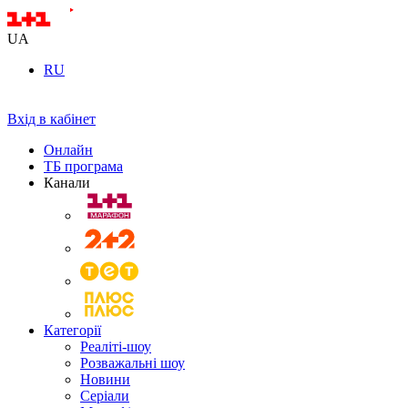
UA
RU
Вхід в кабінет
Онлайн
ТБ програма
Канали
Категорії
Реаліті-шоу
Розважальні шоу
Новини
Серіали