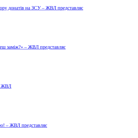
збору донатів на ЗСУ – ЖВЛ представляє
йдеш заміж?» – ЖВЛ представляє
я ЖВЛ
ію! – ЖВЛ представляє