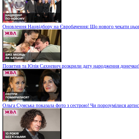
Оновлення Нацвідбору на Євробачення: Що нового чекати цьо
Позитив та Юлія Сахневич розкрили дату народження донечки
Ольга Сумська показала фото з сестрою! Чи порозумілися арт