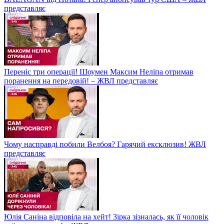
представляє
Переніс три операції! Шоумен Максим Неліпа отримав
поранення на передовій! – ЖВЛ представляє
Чому насправді побили Велбоя? Гарячий ексклюзив! ЖВЛ
представляє
Юлія Саніна відповіла на хейт! Зірка зізналась, як її чоловік