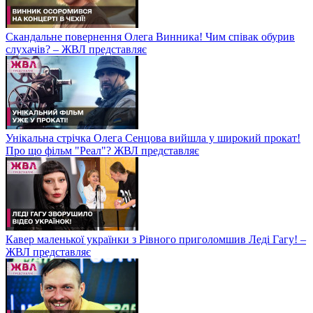
Скандальне повернення Олега Винника! Чим співак обурив
слухачів? – ЖВЛ представляє
Унікальна стрічка Олега Сенцова вийшла у широкий прокат!
Про що фільм "Реал"? ЖВЛ представляє
Кавер маленької українки з Рівного приголомшив Леді Гагу! –
ЖВЛ представляє