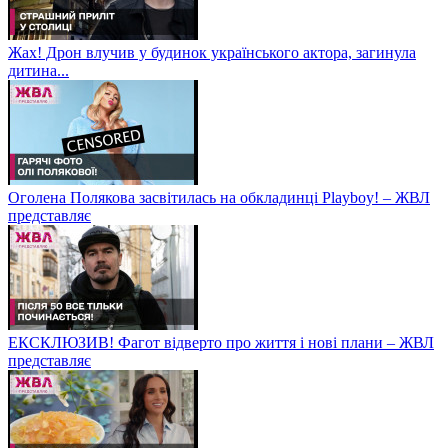
Жах! Дрон влучив у будинок українського актора, загинула
дитина...
Оголена Полякова засвітилась на обкладинці Playboy! – ЖВЛ
представляє
ЕКСКЛЮЗИВ! Фагот відверто про життя і нові плани – ЖВЛ
представляє