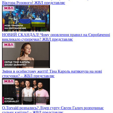
Віктора Розового! ЖВЛ представляє
НОВИЙ СКАНДАЛ! Чому оновлення правил на Євробаченні
викликало суперечки? ЖВЛ представляє
Зміни в особистому житті! Тіна Кароль натякнула на нові
стосунки? – ЖВЛ представляє
O.Torvald розпались? Лідер гурту Євген Галич розпочинає
сольну кар'єру! – ЖВЛ представляє