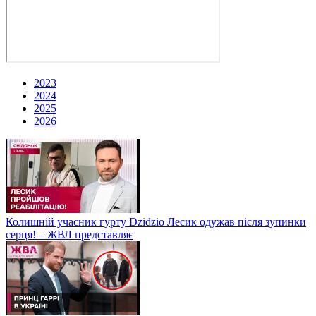
2023
2024
2025
2026
Колишній учасник гурту Dzidzio Лесик одужав після зупинки
серця! – ЖВЛ представляє