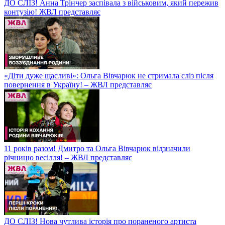
ДО СЛІЗ! Анна Трінчер заспівала з військовим, який пережив
контузію! ЖВЛ представляє
«Діти дуже щасливі»: Ольга Вівчарюк не стримала сліз після
повернення в Україну! – ЖВЛ представляє
11 років разом! Дмитро та Ольга Вівчарюк відзначили
річницю весілля! – ЖВЛ представляє
ДО СЛІЗ! Нова чутлива історія про пораненого артиста