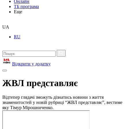
Онлайн
ТБ програма
Еще
UA
RU
Відкрити у додатку
ЖВЛ представляє
Відтепер глядачі зможуть дізнатись новини з життя
знаменитостей у новій рубриці “ЖВЛ представляє”, вестиме
яку Тімур Мірошниченко.