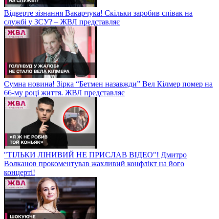
Відверте зізнання Вакарчука! Скільки заробив співак на
службі у ЗСУ? – ЖВЛ представляє
Сумна новина! Зірка “Бетмен назавжди” Вел Кілмер помер на
66-му році життя. ЖВЛ представляє
"ТІЛЬКИ ЛІНИВИЙ НЕ ПРИСЛАВ ВІДЕО"! Дмитро
Волканов прокоментував жахливий конфлікт на його
концерті!