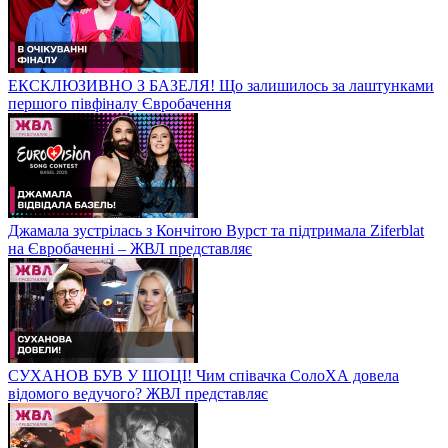
ЕКСКЛЮЗИВНО З БАЗЕЛЯ! Що залишилось за лаштунками
першого півфіналу Євробачення
Джамала зустрілась з Кончітою Вурст та підтримала Ziferblat
на Євробаченні – ЖВЛ представляє
СУХАНОВ БУВ У ШОЦІ! Чим співачка СолоХА довела
відомого ведучого? ЖВЛ представляє