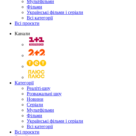
Мультфільми
Фільми
Українські фільми і серіали
Всі категорії
Всі проєкти
Канали
Категорії
Реаліті-шоу
Розважальні шоу
Новини
Серіали
Мультфільми
Фільми
Українські фільми і серіали
Всі категорії
Всі проєкти