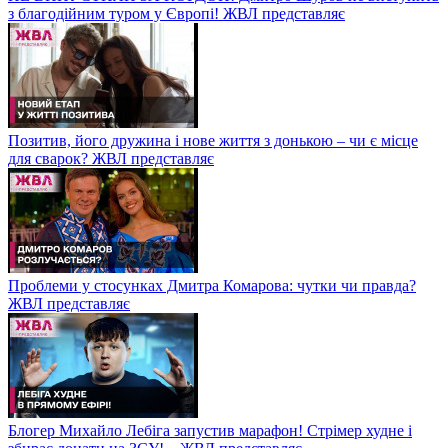
з благодійним туром у Європі! ЖВЛ представляє
Позитив, його дружина і нове життя з донькою – чи є місце
для сварок? ЖВЛ представляє
Проблеми у стосунках Дмитра Комарова: чутки чи правда?
ЖВЛ представляє
Блогер Михайло Лебіга запустив марафон! Стрімер худне і