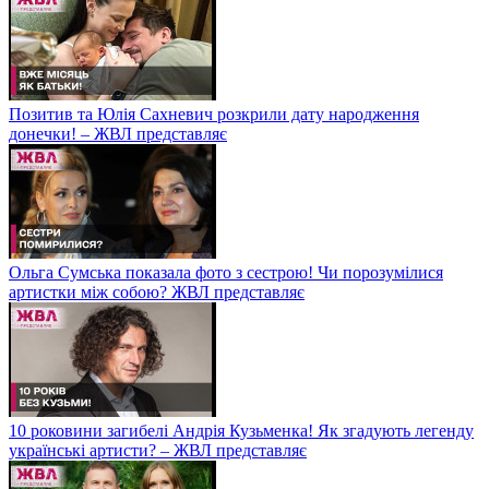
Позитив та Юлія Сахневич розкрили дату народження
донечки! – ЖВЛ представляє
Ольга Сумська показала фото з сестрою! Чи порозумілися
артистки між собою? ЖВЛ представляє
10 роковини загибелі Андрія Кузьменка! Як згадують легенду
українські артисти? – ЖВЛ представляє