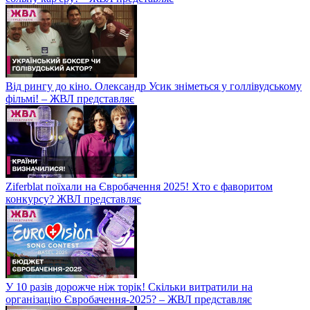
Від рингу до кіно. Олександр Усик зніметься у голлівудському
фільмі! – ЖВЛ представляє
Ziferblat поїхали на Євробачення 2025! Хто є фаворитом
конкурсу? ЖВЛ представляє
У 10 разів дорожче ніж торік! Скільки витратили на
організацію Євробачення-2025? – ЖВЛ представляє