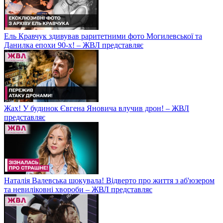
Ель Кравчук здивував раритетними фото Могилевської та
Данилка епохи 90-х! – ЖВЛ представляє
Жах! У будинок Євгена Яновича влучив дрон! – ЖВЛ
представляє
Наталія Валевська шокувала! Відверто про життя з аб'юзером
та невиліковні хвороби – ЖВЛ представляє