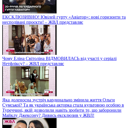
ЕКСКЛЮЗИВНО! Ювілей гурту «Авіатор»: нові горизонти та
несподівані проєкти! – ЖВЛ представляє
Чому Еліна Світоліна ВІДМОВИЛАСЬ від участі у серіалі
Нетфліксу? – ЖВЛ представляє
Яка доленосна зустріч кардинально змінила життя Ольги
Сумської? Та як українська акторка стала культовою особою в
Туреччині, якій дозволили навіть зробити те, що заборонили
Майклу Джексону? Дивись ексклюзив у ЖВЛ!