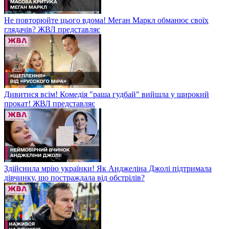
Не повторюйте цього вдома! Меган Маркл обманює своїх
глядачів? ЖВЛ представляє
Дивитися всім! Комедія "раша гудбай" вийшла у широкий
прокат! ЖВЛ представляє
Здійснила мрію українки! Як Анджеліна Джолі підтримала
дівчинку, що постраждала від обстрілів?