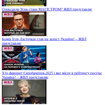
Олександр Усик стане МАГІСТРОМ? ЖВЛ представляє
Комік Ігор Ласточкін став на захист України! – ЖВЛ
представляє
Хто фаворит Євробачення-2025 і яке місце в рейтингу посідає
Україна? – ЖВЛ представляє