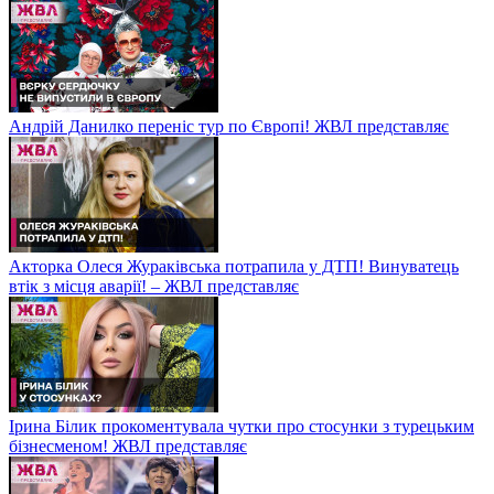
Андрій Данилко переніс тур по Європі! ЖВЛ представляє
Акторка Олеся Жураківська потрапила у ДТП! Винуватець
втік з місця аварії! – ЖВЛ представляє
Ірина Білик прокоментувала чутки про стосунки з турецьким
бізнесменом! ЖВЛ представляє