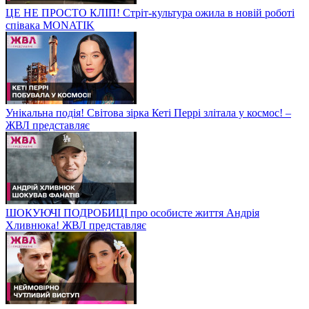
ЦЕ НЕ ПРОСТО КЛІП! Стріт-культура ожила в новій роботі
співака MONATIK
Унікальна подія! Світова зірка Кеті Перрі злітала у космос! –
ЖВЛ представляє
ШОКУЮЧІ ПОДРОБИЦІ про особисте життя Андрія
Хливнюка! ЖВЛ представляє