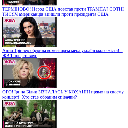
ТЕРМІНОВО! Народ США повстав проти ТРАМПА? СОТНІ
ТИСЯЧ американців вийшли проти президента США
Анна Трінчер обурила коментарем мера українського міста! –
ЖВЛ представляє
ОГО! Ірина Білик ЗІЗНАЛАСЬ У КОХАННІ прямо на своєму
концерті! Хто став обраним співачки?