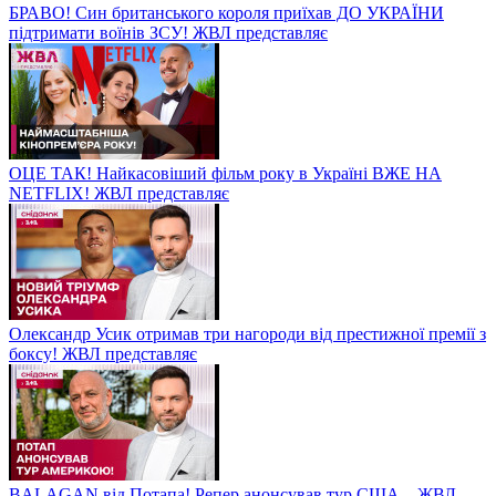
БРАВО! Син британського короля приїхав ДО УКРАЇНИ
підтримати воїнів ЗСУ! ЖВЛ представляє
ОЦЕ ТАК! Найкасовіший фільм року в Україні ВЖЕ НА
NETFLIX! ЖВЛ представляє
Олександр Усик отримав три нагороди від престижної премії з
боксу! ЖВЛ представляє
BALAGAN від Потапа! Репер анонсував тур США – ЖВЛ