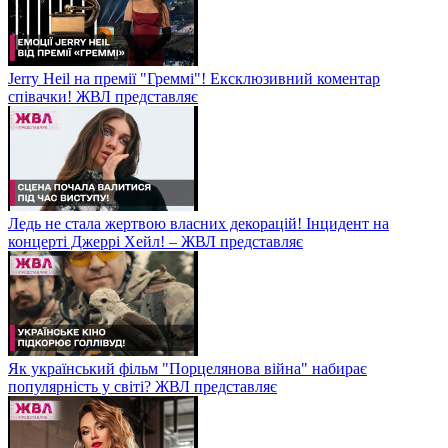
Jerry Heil на премії "Греммі"! Ексклюзивний коментар
співачки! ЖВЛ представляє
Ледь не стала жертвою власних декорацій! Інцидент на
концерті Джеррі Хейл! – ЖВЛ представляє
Як український фільм "Порцелянова війна" набирає
популярність у світі? ЖВЛ представляє