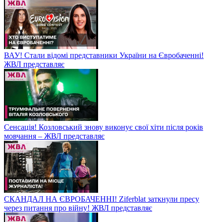
ВАУ! Стали відомі представники України на Євробаченні!
ЖВЛ представляє
Сенсація! Козловський знову виконує свої хіти після років
мовчання – ЖВЛ представляє
СКАНДАЛ НА ЄВРОБАЧЕННІ! Ziferblat заткнули пресу
через питання про війну! ЖВЛ представляє