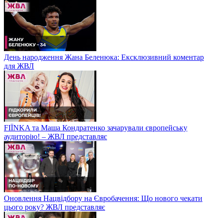
День народження Жана Беленюка: Ексклюзивний коментар
для ЖВЛ
FIЇNKA та Маша Кондратенко зачарували європейську
аудиторію! – ЖВЛ представляє
Оновлення Нацвідбору на Євробачення: Що нового чекати
цього року? ЖВЛ представляє