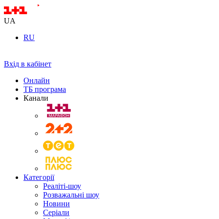
UA
RU
Вхід в кабінет
Онлайн
ТБ програма
Канали
Категорії
Реаліті-шоу
Розважальні шоу
Новини
Серіали