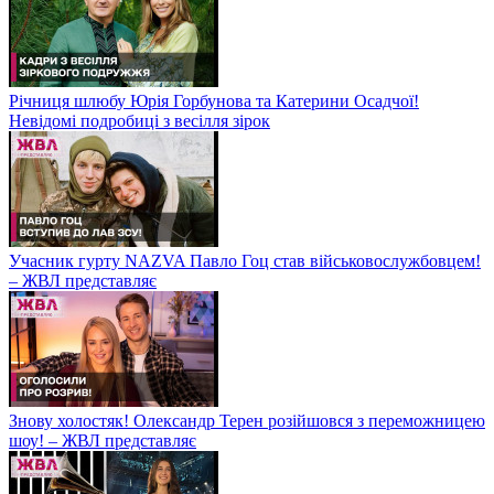
Річниця шлюбу Юрія Горбунова та Катерини Осадчої!
Невідомі подробиці з весілля зірок
Учасник гурту NAZVA Павло Гоц став військовослужбовцем!
– ЖВЛ представляє
Знову холостяк! Олександр Терен розійшовся з переможницею
шоу! – ЖВЛ представляє