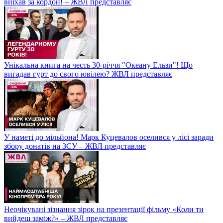
виїхав за кордон! – ЖВЛ представляє
Унікальна книга на честь 30-річчя "Океану Ельзи"! Що
вигадав гурт до свого ювілею? ЖВЛ представляє
У наметі до мільйона! Марк Куцевалов оселився у лісі заради
збору донатів на ЗСУ – ЖВЛ представляє
Неочікувані зізнання зірок на презентації фільму «Коли ти
вийдеш заміж?» – ЖВЛ представляє