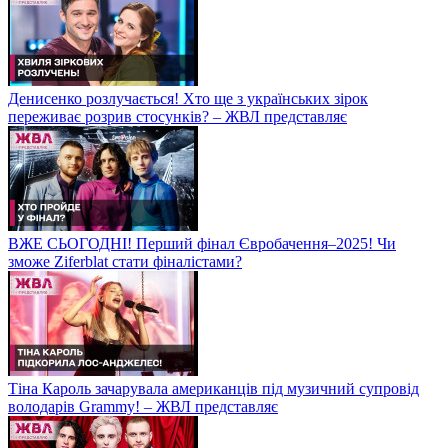
Денисенко розлучається! Хто ще з українських зірок
переживає розрив стосунків? – ЖВЛ представляє
ВЖЕ СЬОГОДНІ! Перший фінал Євробачення–2025! Чи
зможе Ziferblat стати фіналістами?
Тіна Кароль зачарувала американців під музичний супровід
володарів Grammy! – ЖВЛ представляє