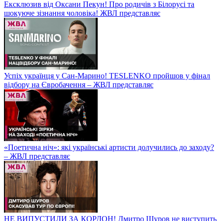
Ексклюзив від Оксани Пекун! Про родичів з Білорусі та
шокуюче зізнання чоловіка! ЖВЛ представляє
Успіх українця у Сан-Марино! TESLENKO пройшов у фінал
відбору на Євробачення – ЖВЛ представляє
«Поетична ніч»: які українські артисти долучились до заходу?
– ЖВЛ представляє
НЕ ВИПУСТИЛИ ЗА КОРДОН! Дмитро Шуров не виступить