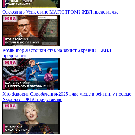
Олександр Усик стане МАГІСТРОМ? ЖВЛ представляє
Комік Ігор Ласточкін став на захист України! – ЖВЛ
представляє
Хто фаворит Євробачення-2025 і яке місце в рейтингу посідає
Україна? – ЖВЛ представляє