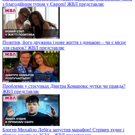
з благодійним туром у Європі! ЖВЛ представляє
Позитив, його дружина і нове життя з донькою – чи є місце
для сварок? ЖВЛ представляє
Проблеми у стосунках Дмитра Комарова: чутки чи правда?
ЖВЛ представляє
Блогер Михайло Лебіга запустив марафон! Стрімер худне і