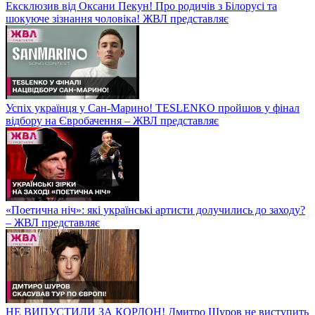
Ексклюзив від Оксани Пекун! Про родичів з Білорусі та
шокуюче зізнання чоловіка! ЖВЛ представляє
Успіх українця у Сан-Марино! TESLENKO пройшов у фінал
відбору на Євробачення – ЖВЛ представляє
«Поетична ніч»: які українські артисти долучились до заходу?
– ЖВЛ представляє
НЕ ВИПУСТИЛИ ЗА КОРДОН! Дмитро Шуров не виступить