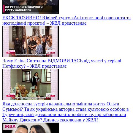
ЕКСКЛЮЗИВНО! Ювілей гурту «Авіатор»: нові горизонти та
несподівані проєкти! – ЖВЛ представляє
Чому Еліна Світоліна ВІДМОВИЛАСЬ від участі у серіалі
Нетфліксу? – ЖВЛ представляє
Яка доленосна зустріч кардинально змінила життя Ольги
Сумської? Та як українська акторка стала культовою особою в
Туреччині, якій дозволили навіть зробити те, що заборонили
Майклу Джексону? Дивись ексклюзив у ЖВЛ!