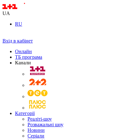
UA
RU
Вхід в кабінет
Онлайн
ТБ програма
Канали
Категорії
Реаліті-шоу
Розважальні шоу
Новини
Серіали