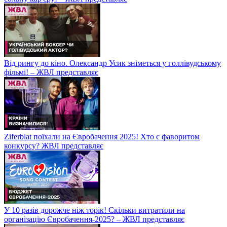
Від рингу до кіно. Олександр Усик зніметься у голлівудському
фільмі! – ЖВЛ представляє
Ziferblat поїхали на Євробачення 2025! Хто є фаворитом
конкурсу? ЖВЛ представляє
У 10 разів дорожче ніж торік! Скільки витратили на
організацію Євробачення-2025? – ЖВЛ представляє