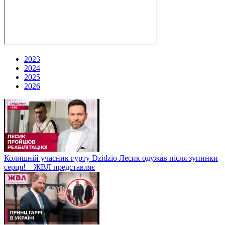
2023
2024
2025
2026
Колишній учасник гурту Dzidzio Лесик одужав після зупинки
серця! – ЖВЛ представляє