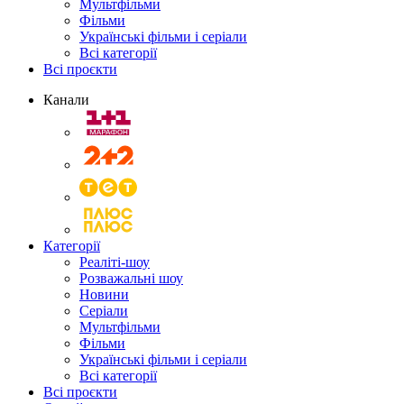
Мультфільми
Фільми
Українські фільми і серіали
Всі категорії
Всі проєкти
Канали
Категорії
Реаліті-шоу
Розважальні шоу
Новини
Серіали
Мультфільми
Фільми
Українські фільми і серіали
Всі категорії
Всі проєкти