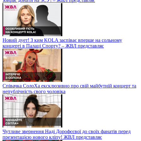
збирає донати на ЗСУ! – ЖВЛ представляє
Новий дует! З ким KOLA заспіває вперше на сольному
концерті в Палаці Спорту? – ЖВЛ представляє
Співачка СолоХа ексклюзивно про свій майбутній концерт та
непублічність свого чоловіка
Чутливе звернення Наді Дорофєєвої до своїх фанатів перед
презентацією нового кліпу! ЖВЛ представляє