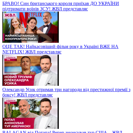
БРАВО! Син британського короля приїхав ДО УКРАЇНИ
підтримати воїнів ЗСУ! ЖВЛ представляє
ОЦЕ ТАК! Найкасовіший фільм року в Україні ВЖЕ НА
NETFLIX! ЖВЛ представляє
Олександр Усик отримав три нагороди від престижної премії з
боксу! ЖВЛ представляє
BALAGAN від Потапа! Репер анонсував тур США – ЖВЛ