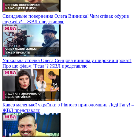
Скандальне повернення Олега Винника! Чим співак обурив
слухачів? – ЖВЛ представляє
Унікальна стрічка Олега Сенцова вийшла у широкий прокат!
Про що фільм "Реал"? ЖВЛ представляє
Кавер маленької українки з Рівного приголомшив Леді Гагу! –
ЖВЛ представляє