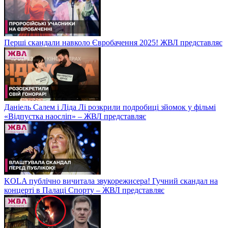
Перші скандали навколо Євробачення 2025! ЖВЛ представляє
Даніель Салем і Ліда Лі розкрили подробиці зйомок у фільмі
«Відпустка наосліп» – ЖВЛ представляє
KOLA публічно вичитала звукорежисера! Гучний скандал на
концерті в Палаці Спорту – ЖВЛ представляє