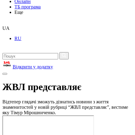
Онлайн
ТБ програма
Еще
UA
RU
Відкрити у додатку
ЖВЛ представляє
Відтепер глядачі зможуть дізнатись новини з життя
знаменитостей у новій рубриці “ЖВЛ представляє”, вестиме
яку Тімур Мірошниченко.