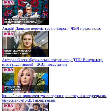
Андрій Данилко переніс тур по Європі! ЖВЛ представляє
Акторка Олеся Жураківська потрапила у ДТП! Винуватець
втік з місця аварії! – ЖВЛ представляє
Ірина Білик прокоментувала чутки про стосунки з турецьким
бізнесменом! ЖВЛ представляє