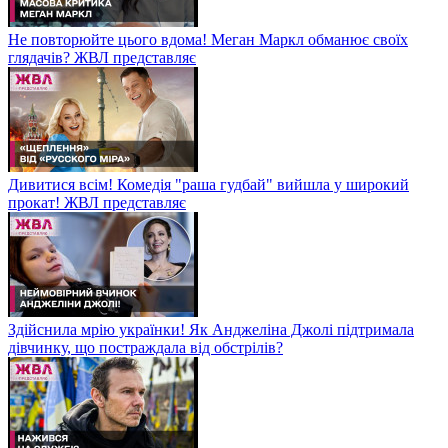
Не повторюйте цього вдома! Меган Маркл обманює своїх
глядачів? ЖВЛ представляє
Дивитися всім! Комедія "раша гудбай" вийшла у широкий
прокат! ЖВЛ представляє
Здійснила мрію українки! Як Анджеліна Джолі підтримала
дівчинку, що постраждала від обстрілів?