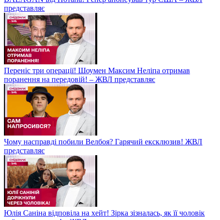
представляє
Переніс три операції! Шоумен Максим Неліпа отримав
поранення на передовій! – ЖВЛ представляє
Чому насправді побили Велбоя? Гарячий ексклюзив! ЖВЛ
представляє
Юлія Саніна відповіла на хейт! Зірка зізналась, як її чоловік