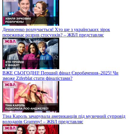
Денисенко розлучається! Хто ще з українських зірок
переживає розрив стосунків? – ЖВЛ представляє
ВЖЕ СЬОГОДНІ! Перший фінал Євробачення–2025! Чи
зможе Ziferblat стати фіналістами?
Тіна Кароль зачарувала американців під музичний супровід
володарів Grammy! – ЖВЛ представляє