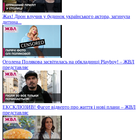
Жах! Дрон влучив у будинок українського актора, загинула
дитина...
Оголена Полякова засвітилась на обкладинці Playboy! – ЖВЛ
представляє
ЕКСКЛЮЗИВ! Фагот відверто про життя і нові плани – ЖВЛ
представляє