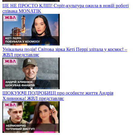
ЦЕ НЕ ПРОСТО КЛІП! Стріт-культура ожила в новій роботі
співака MONATIK
Унікальна подія! Світова зірка Кеті Перрі злітала у космос! –
ЖВЛ представляє
ШОКУЮЧІ ПОДРОБИЦІ про особисте життя Андрія
Хливнюка! ЖВЛ представляє