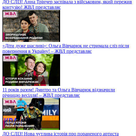
ДО СЛІЗ! Анна Трінчер заспівала з військовим, який пережив
контузію! ЖВЛ представляє
«Діти дуже щасливі»: Ольга Вівчарюк не стримала сліз після
повернення в Україну! – ЖВЛ представляє
11 років разом! Дмитро та Ольга Вівчарюк відзначили
річницю весілля! – ЖВЛ представляє
ДО СЛІЗ! Нова чутлива історія про пораненого артиста