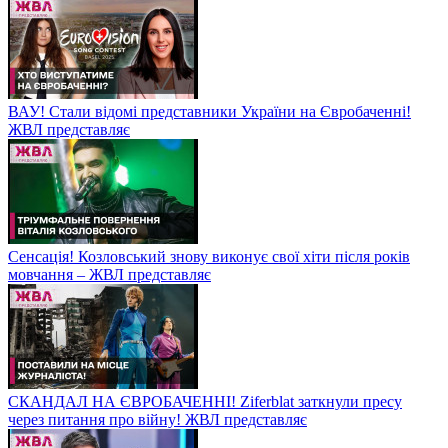
ВАУ! Стали відомі представники України на Євробаченні!
ЖВЛ представляє
Сенсація! Козловський знову виконує свої хіти після років
мовчання – ЖВЛ представляє
СКАНДАЛ НА ЄВРОБАЧЕННІ! Ziferblat заткнули пресу
через питання про війну! ЖВЛ представляє