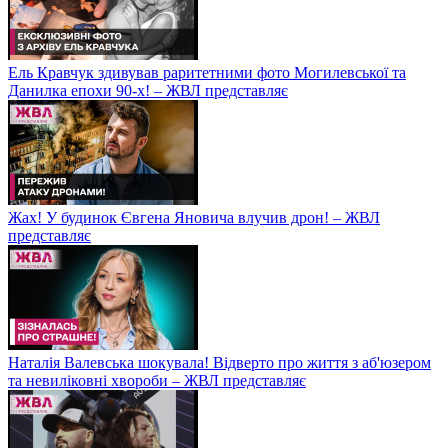
Ель Кравчук здивував раритетними фото Могилевської та
Данилка епохи 90-х! – ЖВЛ представляє
Жах! У будинок Євгена Яновича влучив дрон! – ЖВЛ
представляє
Наталія Валевська шокувала! Відверто про життя з аб'юзером
та невиліковні хвороби – ЖВЛ представляє