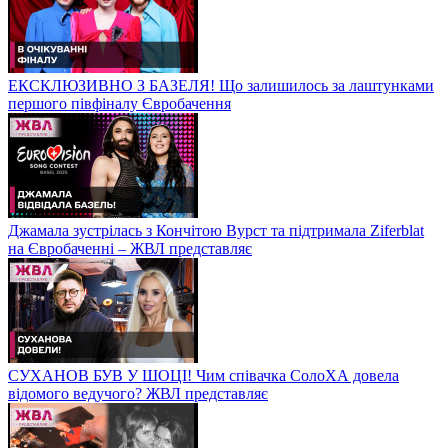
ЕКСКЛЮЗИВНО З БАЗЕЛЯ! Що залишилось за лаштунками
першого півфіналу Євробачення
Джамала зустрілась з Кончітою Вурст та підтримала Ziferblat
на Євробаченні – ЖВЛ представляє
СУХАНОВ БУВ У ШОЦІ! Чим співачка СолоХА довела
відомого ведучого? ЖВЛ представляє