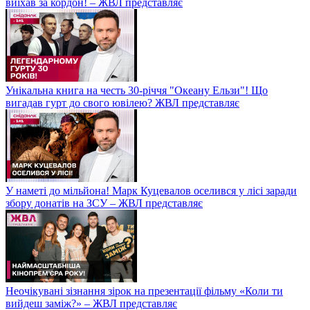
виїхав за кордон! – ЖВЛ представляє
Унікальна книга на честь 30-річчя "Океану Ельзи"! Що
вигадав гурт до свого ювілею? ЖВЛ представляє
У наметі до мільйона! Марк Куцевалов оселився у лісі заради
збору донатів на ЗСУ – ЖВЛ представляє
Неочікувані зізнання зірок на презентації фільму «Коли ти
вийдеш заміж?» – ЖВЛ представляє