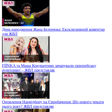
День народження Жана Беленюка: Ексклюзивний коментар
для ЖВЛ
FIЇNKA та Маша Кондратенко зачарували європейську
аудиторію! – ЖВЛ представляє
Оновлення Нацвідбору на Євробачення: Що нового чекати
цього року? ЖВЛ представляє