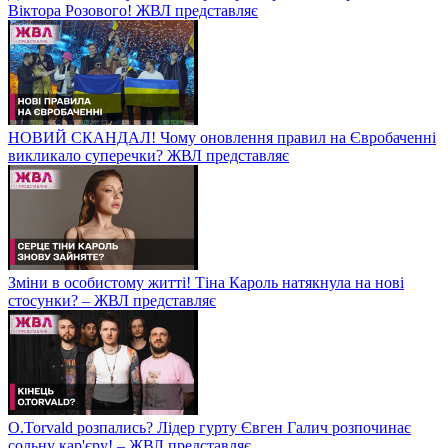
Віктора Розового! ЖВЛ представляє
НОВИЙ СКАНДАЛ! Чому оновлення правил на Євробаченні
викликало суперечки? ЖВЛ представляє
Зміни в особистому житті! Тіна Кароль натякнула на нові
стосунки? – ЖВЛ представляє
O.Torvald розпались? Лідер гурту Євген Галич розпочинає
сольну кар'єру! – ЖВЛ представляє