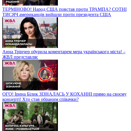
ТЕРМІНОВО! Народ США повстав проти ТРАМПА? СОТНІ
ТИСЯЧ американців вийшли проти президента США
Анна Трінчер обурила коментарем мера українського міста! –
ЖВЛ представляє
ОГО! Ірина Білик ЗІЗНАЛАСЬ У КОХАННІ прямо на своєму
концерті! Хто став обраним співачки?