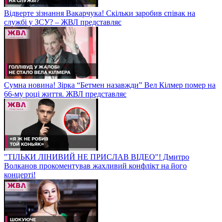
Відверте зізнання Вакарчука! Скільки заробив співак на
службі у ЗСУ? – ЖВЛ представляє
Сумна новина! Зірка “Бетмен назавжди” Вел Кілмер помер на
66-му році життя. ЖВЛ представляє
"ТІЛЬКИ ЛІНИВИЙ НЕ ПРИСЛАВ ВІДЕО"! Дмитро
Волканов прокоментував жахливий конфлікт на його
концерті!