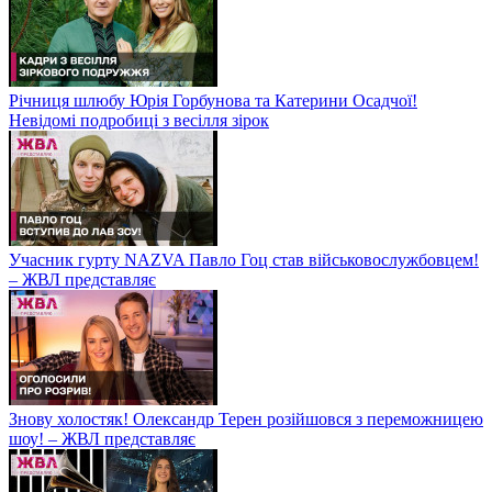
Річниця шлюбу Юрія Горбунова та Катерини Осадчої!
Невідомі подробиці з весілля зірок
Учасник гурту NAZVA Павло Гоц став військовослужбовцем!
– ЖВЛ представляє
Знову холостяк! Олександр Терен розійшовся з переможницею
шоу! – ЖВЛ представляє