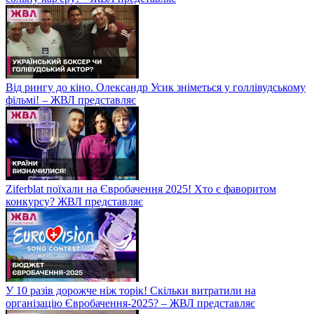
Від рингу до кіно. Олександр Усик зніметься у голлівудському
фільмі! – ЖВЛ представляє
Ziferblat поїхали на Євробачення 2025! Хто є фаворитом
конкурсу? ЖВЛ представляє
У 10 разів дорожче ніж торік! Скільки витратили на
організацію Євробачення-2025? – ЖВЛ представляє