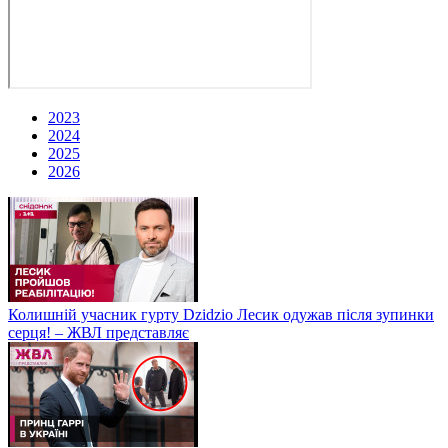
2023
2024
2025
2026
Колишній учасник гурту Dzidzio Лесик одужав після зупинки
серця! – ЖВЛ представляє