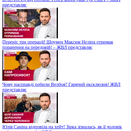
представляє
Переніс три операції! Шоумен Максим Неліпа отримав
поранення на передовій! – ЖВЛ представляє
Чому насправді побили Велбоя? Гарячий ексклюзив! ЖВЛ
представляє
Юлія Саніна відповіла на хейт! Зірка зізналась, як її чоловік