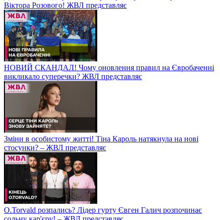
Віктора Розового! ЖВЛ представляє
НОВИЙ СКАНДАЛ! Чому оновлення правил на Євробаченні
викликало суперечки? ЖВЛ представляє
Зміни в особистому житті! Тіна Кароль натякнула на нові
стосунки? – ЖВЛ представляє
O.Torvald розпались? Лідер гурту Євген Галич розпочинає
сольну кар'єру! – ЖВЛ представляє