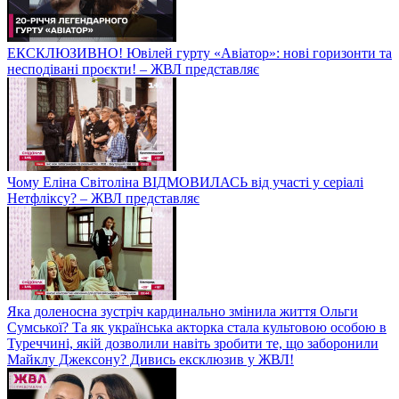
ЕКСКЛЮЗИВНО! Ювілей гурту «Авіатор»: нові горизонти та
несподівані проєкти! – ЖВЛ представляє
Чому Еліна Світоліна ВІДМОВИЛАСЬ від участі у серіалі
Нетфліксу? – ЖВЛ представляє
Яка доленосна зустріч кардинально змінила життя Ольги
Сумської? Та як українська акторка стала культовою особою в
Туреччині, якій дозволили навіть зробити те, що заборонили
Майклу Джексону? Дивись ексклюзив у ЖВЛ!