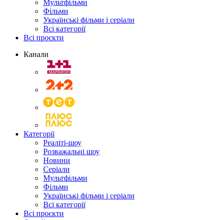
Мультфільми
Фільми
Українські фільми і серіали
Всі категорії
Всі проєкти
Канали
Категорії
Реаліті-шоу
Розважальні шоу
Новини
Серіали
Мультфільми
Фільми
Українські фільми і серіали
Всі категорії
Всі проєкти