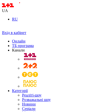
UA
RU
Вхід в кабінет
Онлайн
ТБ програма
Канали
Категорії
Реаліті-шоу
Розважальні шоу
Новини
Серіали