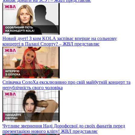
збирає донати на ЗСУ! – ЖВЛ представляє
Новий дует! З ким KOLA заспіває вперше на сольному
концерті в Палаці Спорту? – ЖВЛ представляє
Співачка СолоХа ексклюзивно про свій майбутній концерт та
непублічність свого чоловіка
Чутливе звернення Наді Дорофєєвої до своїх фанатів перед
презентацією нового кліпу! ЖВЛ представляє