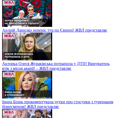
Андрій Данилко переніс тур по Європі! ЖВЛ представляє
Акторка Олеся Жураківська потрапила у ДТП! Винуватець
втік з місця аварії! – ЖВЛ представляє
Ірина Білик прокоментувала чутки про стосунки з турецьким
бізнесменом! ЖВЛ представляє