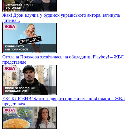
Жах! Дрон влучив у будинок українського актора, загинула
дитина...
Оголена Полякова засвітилась на обкладинці Playboy! – ЖВЛ
представляє
ЕКСКЛЮЗИВ! Фагот відверто про життя і нові плани – ЖВЛ
представляє