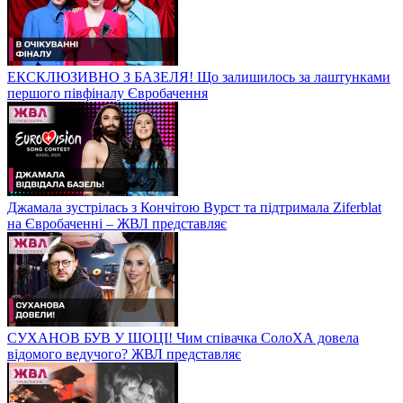
ЕКСКЛЮЗИВНО З БАЗЕЛЯ! Що залишилось за лаштунками
першого півфіналу Євробачення
Джамала зустрілась з Кончітою Вурст та підтримала Ziferblat
на Євробаченні – ЖВЛ представляє
СУХАНОВ БУВ У ШОЦІ! Чим співачка СолоХА довела
відомого ведучого? ЖВЛ представляє