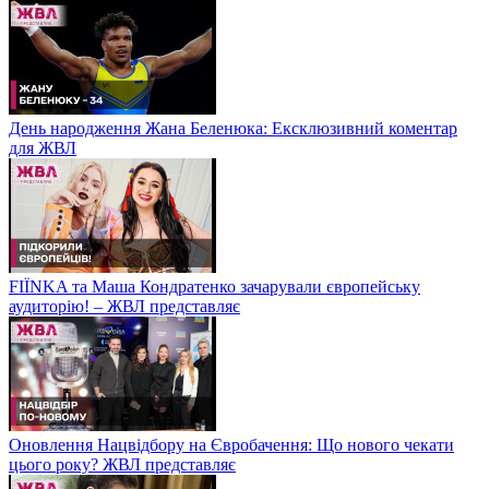
День народження Жана Беленюка: Ексклюзивний коментар
для ЖВЛ
FIЇNKA та Маша Кондратенко зачарували європейську
аудиторію! – ЖВЛ представляє
Оновлення Нацвідбору на Євробачення: Що нового чекати
цього року? ЖВЛ представляє