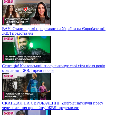
ВАУ! Стали відомі представники України на Євробаченні!
ЖВЛ представляє
Сенсація! Козловський знову виконує свої хіти після років
мовчання – ЖВЛ представляє
СКАНДАЛ НА ЄВРОБАЧЕННІ! Ziferblat заткнули пресу
через питання про війну! ЖВЛ представляє