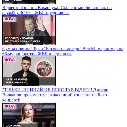
Відверте зізнання Вакарчука! Скільки заробив співак на
службі у ЗСУ? – ЖВЛ представляє
Сумна новина! Зірка “Бетмен назавжди” Вел Кілмер помер на
66-му році життя. ЖВЛ представляє
"ТІЛЬКИ ЛІНИВИЙ НЕ ПРИСЛАВ ВІДЕО"! Дмитро
Волканов прокоментував жахливий конфлікт на його
концерті!