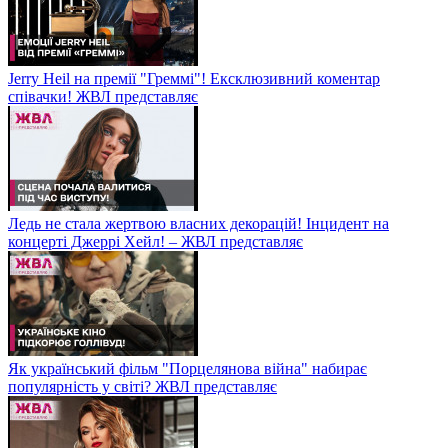
Jerry Heil на премії "Греммі"! Ексклюзивний коментар
співачки! ЖВЛ представляє
Ледь не стала жертвою власних декорацій! Інцидент на
концерті Джеррі Хейл! – ЖВЛ представляє
Як український фільм "Порцелянова війна" набирає
популярність у світі? ЖВЛ представляє