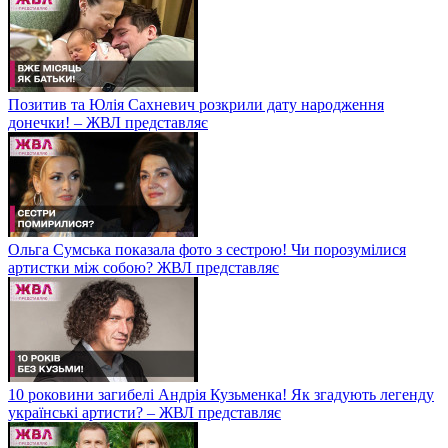
Позитив та Юлія Сахневич розкрили дату народження
донечки! – ЖВЛ представляє
Ольга Сумська показала фото з сестрою! Чи порозумілися
артистки між собою? ЖВЛ представляє
10 роковини загибелі Андрія Кузьменка! Як згадують легенду
українські артисти? – ЖВЛ представляє