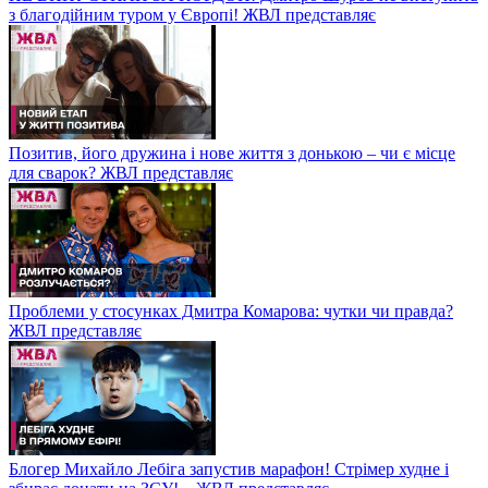
з благодійним туром у Європі! ЖВЛ представляє
Позитив, його дружина і нове життя з донькою – чи є місце
для сварок? ЖВЛ представляє
Проблеми у стосунках Дмитра Комарова: чутки чи правда?
ЖВЛ представляє
Блогер Михайло Лебіга запустив марафон! Стрімер худне і