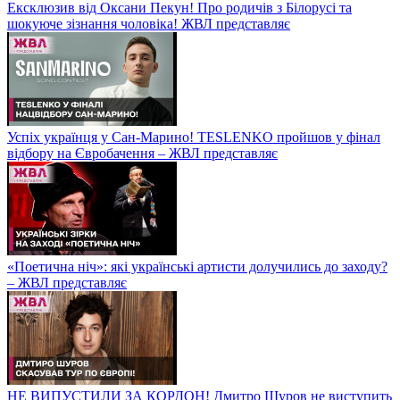
Ексклюзив від Оксани Пекун! Про родичів з Білорусі та
шокуюче зізнання чоловіка! ЖВЛ представляє
Успіх українця у Сан-Марино! TESLENKO пройшов у фінал
відбору на Євробачення – ЖВЛ представляє
«Поетична ніч»: які українські артисти долучились до заходу?
– ЖВЛ представляє
НЕ ВИПУСТИЛИ ЗА КОРДОН! Дмитро Шуров не виступить