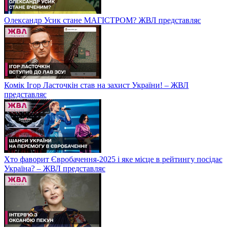
Олександр Усик стане МАГІСТРОМ? ЖВЛ представляє
Комік Ігор Ласточкін став на захист України! – ЖВЛ
представляє
Хто фаворит Євробачення-2025 і яке місце в рейтингу посідає
Україна? – ЖВЛ представляє