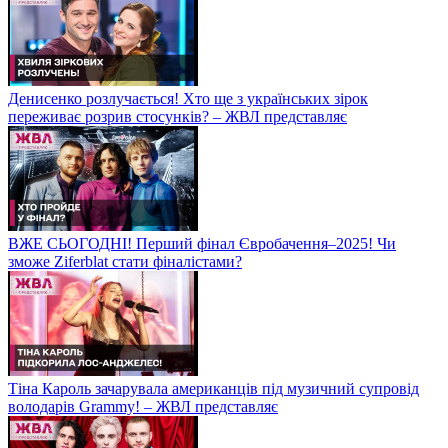
Денисенко розлучається! Хто ще з українських зірок
переживає розрив стосунків? – ЖВЛ представляє
ВЖЕ СЬОГОДНІ! Перший фінал Євробачення–2025! Чи
зможе Ziferblat стати фіналістами?
Тіна Кароль зачарувала американців під музичний супровід
володарів Grammy! – ЖВЛ представляє