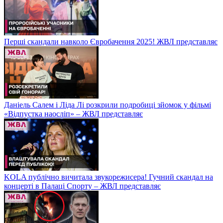
Перші скандали навколо Євробачення 2025! ЖВЛ представляє
Даніель Салем і Ліда Лі розкрили подробиці зйомок у фільмі
«Відпустка наосліп» – ЖВЛ представляє
KOLA публічно вичитала звукорежисера! Гучний скандал на
концерті в Палаці Спорту – ЖВЛ представляє