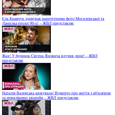
Ель Кравчук здивував раритетними фото Могилевської та
Данилка епохи 90-х! – ЖВЛ представляє
Жах! У будинок Євгена Яновича влучив дрон! – ЖВЛ
представляє
Наталія Валевська шокувала! Відверто про життя з аб'юзером
та невиліковні хвороби – ЖВЛ представляє