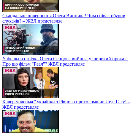
Скандальне повернення Олега Винника! Чим співак обурив
слухачів? – ЖВЛ представляє
Унікальна стрічка Олега Сенцова вийшла у широкий прокат!
Про що фільм "Реал"? ЖВЛ представляє
Кавер маленької українки з Рівного приголомшив Леді Гагу! –
ЖВЛ представляє