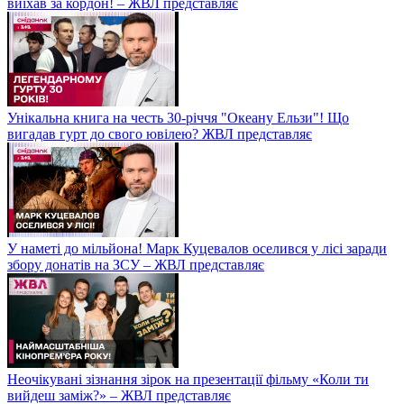
виїхав за кордон! – ЖВЛ представляє
Унікальна книга на честь 30-річчя "Океану Ельзи"! Що
вигадав гурт до свого ювілею? ЖВЛ представляє
У наметі до мільйона! Марк Куцевалов оселився у лісі заради
збору донатів на ЗСУ – ЖВЛ представляє
Неочікувані зізнання зірок на презентації фільму «Коли ти
вийдеш заміж?» – ЖВЛ представляє