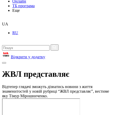
Онлайн
ТБ програма
Еще
UA
RU
Відкрити у додатку
ЖВЛ представляє
Відтепер глядачі зможуть дізнатись новини з життя
знаменитостей у новій рубриці “ЖВЛ представляє”, вестиме
яку Тімур Мірошниченко.