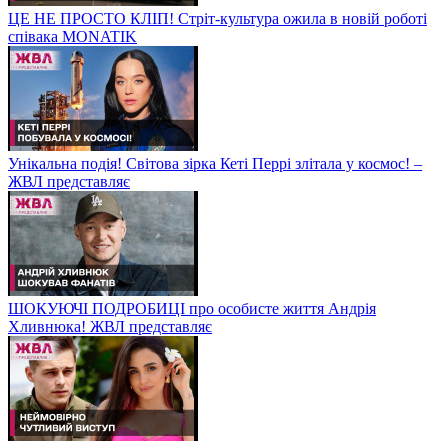
ЦЕ НЕ ПРОСТО КЛІП! Стріт-культура ожила в новій роботі
співака MONATIK
Унікальна подія! Світова зірка Кеті Перрі злітала у космос! –
ЖВЛ представляє
ШОКУЮЧІ ПОДРОБИЦІ про особисте життя Андрія
Хливнюка! ЖВЛ представляє