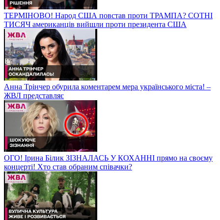
ТЕРМІНОВО! Народ США повстав проти ТРАМПА? СОТНІ
ТИСЯЧ американців вийшли проти президента США
Анна Трінчер обурила коментарем мера українського міста! –
ЖВЛ представляє
ОГО! Ірина Білик ЗІЗНАЛАСЬ У КОХАННІ прямо на своєму
концерті! Хто став обраним співачки?