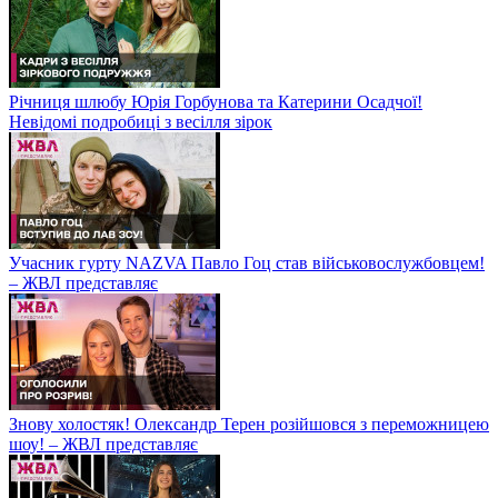
Річниця шлюбу Юрія Горбунова та Катерини Осадчої!
Невідомі подробиці з весілля зірок
Учасник гурту NAZVA Павло Гоц став військовослужбовцем!
– ЖВЛ представляє
Знову холостяк! Олександр Терен розійшовся з переможницею
шоу! – ЖВЛ представляє