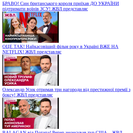
БРАВО! Син британського короля приїхав ДО УКРАЇНИ
підтримати воїнів ЗСУ! ЖВЛ представляє
ОЦЕ ТАК! Найкасовіший фільм року в Україні ВЖЕ НА
NETFLIX! ЖВЛ представляє
Олександр Усик отримав три нагороди від престижної премії з
боксу! ЖВЛ представляє
BALAGAN від Потапа! Репер анонсував тур США – ЖВЛ