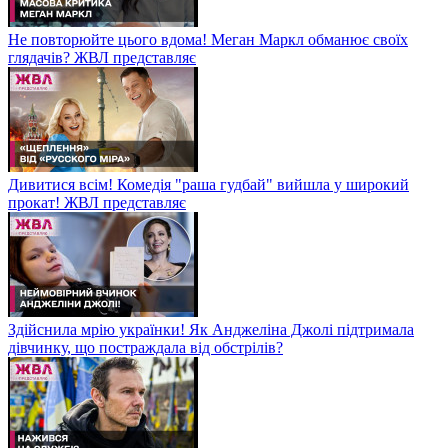
Не повторюйте цього вдома! Меган Маркл обманює своїх
глядачів? ЖВЛ представляє
Дивитися всім! Комедія "раша гудбай" вийшла у широкий
прокат! ЖВЛ представляє
Здійснила мрію українки! Як Анджеліна Джолі підтримала
дівчинку, що постраждала від обстрілів?