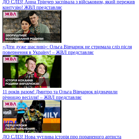
ДО СЛІЗ! Анна Трінчер заспівала з військовим, який пережив
контузію! ЖВЛ представляє
«Діти дуже щасливі»: Ольга Вівчарюк не стримала сліз після
повернення в Україну! – ЖВЛ представляє
11 років разом! Дмитро та Ольга Вівчарюк відзначили
річницю весілля! – ЖВЛ представляє
ДО СЛІЗ! Нова чутлива історія про пораненого артиста