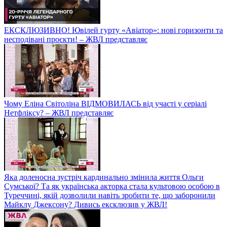
ЕКСКЛЮЗИВНО! Ювілей гурту «Авіатор»: нові горизонти та
несподівані проєкти! – ЖВЛ представляє
Чому Еліна Світоліна ВІДМОВИЛАСЬ від участі у серіалі
Нетфліксу? – ЖВЛ представляє
Яка доленосна зустріч кардинально змінила життя Ольги
Сумської? Та як українська акторка стала культовою особою в
Туреччині, якій дозволили навіть зробити те, що заборонили
Майклу Джексону? Дивись ексклюзив у ЖВЛ!