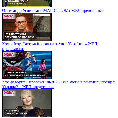
Олександр Усик стане МАГІСТРОМ? ЖВЛ представляє
Комік Ігор Ласточкін став на захист України! – ЖВЛ
представляє
Хто фаворит Євробачення-2025 і яке місце в рейтингу посідає
Україна? – ЖВЛ представляє