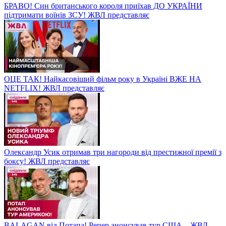
БРАВО! Син британського короля приїхав ДО УКРАЇНИ
підтримати воїнів ЗСУ! ЖВЛ представляє
ОЦЕ ТАК! Найкасовіший фільм року в Україні ВЖЕ НА
NETFLIX! ЖВЛ представляє
Олександр Усик отримав три нагороди від престижної премії з
боксу! ЖВЛ представляє
BALAGAN від Потапа! Репер анонсував тур США – ЖВЛ