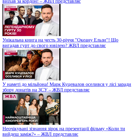
виїхав за кордон! – ЖВЛ представляє
Унікальна книга на честь 30-річчя "Океану Ельзи"! Що
вигадав гурт до свого ювілею? ЖВЛ представляє
У наметі до мільйона! Марк Куцевалов оселився у лісі заради
збору донатів на ЗСУ – ЖВЛ представляє
Неочікувані зізнання зірок на презентації фільму «Коли ти
вийдеш заміж?» – ЖВЛ представляє