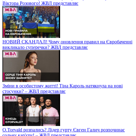
Віктора Розового! ЖВЛ представляє
НОВИЙ СКАНДАЛ! Чому оновлення правил на Євробаченні
викликало суперечки? ЖВЛ представляє
Зміни в особистому житті! Тіна Кароль натякнула на нові
стосунки? – ЖВЛ представляє
O.Torvald розпались? Лідер гурту Євген Галич розпочинає
сольну кар'єру! – ЖВЛ представляє