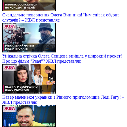
Скандальне повернення Олега Винника! Чим співак обурив
слухачів? – ЖВЛ представляє
Унікальна стрічка Олега Сенцова вийшла у широкий прокат!
Про що фільм "Реал"? ЖВЛ представляє
Кавер маленької українки з Рівного приголомшив Леді Гагу! –
ЖВЛ представляє