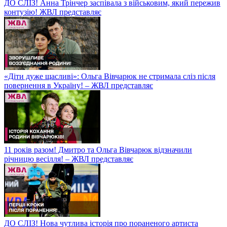
ДО СЛІЗ! Анна Трінчер заспівала з військовим, який пережив
контузію! ЖВЛ представляє
«Діти дуже щасливі»: Ольга Вівчарюк не стримала сліз після
повернення в Україну! – ЖВЛ представляє
11 років разом! Дмитро та Ольга Вівчарюк відзначили
річницю весілля! – ЖВЛ представляє
ДО СЛІЗ! Нова чутлива історія про пораненого артиста