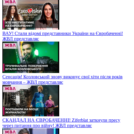
ВАУ! Стали відомі представники України на Євробаченні!
ЖВЛ представляє
Сенсація! Козловський знову виконує свої хіти після років
мовчання – ЖВЛ представляє
СКАНДАЛ НА ЄВРОБАЧЕННІ! Ziferblat заткнули пресу
через питання про війну! ЖВЛ представляє