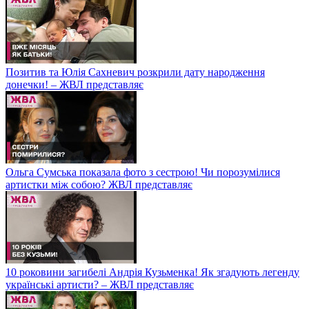
Позитив та Юлія Сахневич розкрили дату народження
донечки! – ЖВЛ представляє
Ольга Сумська показала фото з сестрою! Чи порозумілися
артистки між собою? ЖВЛ представляє
10 роковини загибелі Андрія Кузьменка! Як згадують легенду
українські артисти? – ЖВЛ представляє