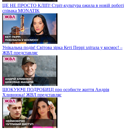
ЦЕ НЕ ПРОСТО КЛІП! Стріт-культура ожила в новій роботі
співака MONATIK
Унікальна подія! Світова зірка Кеті Перрі злітала у космос! –
ЖВЛ представляє
ШОКУЮЧІ ПОДРОБИЦІ про особисте життя Андрія
Хливнюка! ЖВЛ представляє