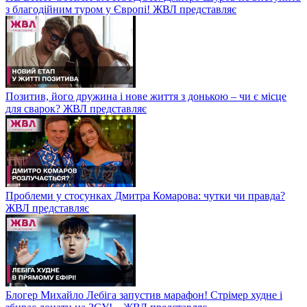
з благодійним туром у Європі! ЖВЛ представляє
Позитив, його дружина і нове життя з донькою – чи є місце
для сварок? ЖВЛ представляє
Проблеми у стосунках Дмитра Комарова: чутки чи правда?
ЖВЛ представляє
Блогер Михайло Лебіга запустив марафон! Стрімер худне і