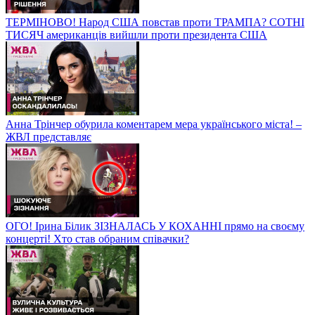
ТЕРМІНОВО! Народ США повстав проти ТРАМПА? СОТНІ
ТИСЯЧ американців вийшли проти президента США
Анна Трінчер обурила коментарем мера українського міста! –
ЖВЛ представляє
ОГО! Ірина Білик ЗІЗНАЛАСЬ У КОХАННІ прямо на своєму
концерті! Хто став обраним співачки?