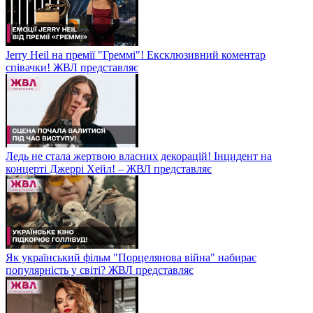
Jerry Heil на премії "Греммі"! Ексклюзивний коментар
співачки! ЖВЛ представляє
Ледь не стала жертвою власних декорацій! Інцидент на
концерті Джеррі Хейл! – ЖВЛ представляє
Як український фільм "Порцелянова війна" набирає
популярність у світі? ЖВЛ представляє