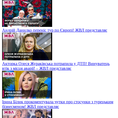
Андрій Данилко переніс тур по Європі! ЖВЛ представляє
Акторка Олеся Жураківська потрапила у ДТП! Винуватець
втік з місця аварії! – ЖВЛ представляє
Ірина Білик прокоментувала чутки про стосунки з турецьким
бізнесменом! ЖВЛ представляє