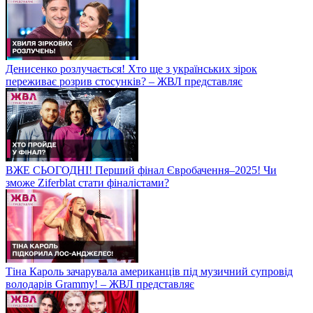
Денисенко розлучається! Хто ще з українських зірок
переживає розрив стосунків? – ЖВЛ представляє
ВЖЕ СЬОГОДНІ! Перший фінал Євробачення–2025! Чи
зможе Ziferblat стати фіналістами?
Тіна Кароль зачарувала американців під музичний супровід
володарів Grammy! – ЖВЛ представляє