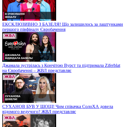
ЕКСКЛЮЗИВНО З БАЗЕЛЯ! Що залишилось за лаштунками
першого півфіналу Євробачення
Джамала зустрілась з Кончітою Вурст та підтримала Ziferblat
на Євробаченні – ЖВЛ представляє
СУХАНОВ БУВ У ШОЦІ! Чим співачка СолоХА довела
відомого ведучого? ЖВЛ представляє