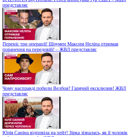
представляє
Переніс три операції! Шоумен Максим Неліпа отримав
поранення на передовій! – ЖВЛ представляє
Чому насправді побили Велбоя? Гарячий ексклюзив! ЖВЛ
представляє
Юлія Саніна відповіла на хейт! Зірка зізналась, як її чоловік