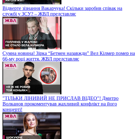
Відверте зізнання Вакарчука! Скільки заробив співак на
службі у ЗСУ? – ЖВЛ представляє
Сумна новина! Зірка “Бетмен назавжди” Вел Кілмер помер на
66-му році життя. ЖВЛ представляє
"ТІЛЬКИ ЛІНИВИЙ НЕ ПРИСЛАВ ВІДЕО"! Дмитро
Волканов прокоментував жахливий конфлікт на його
концерті!