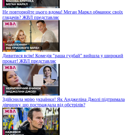
Не повторюйте цього вдома! Меган Маркл обманює своїх
глядачів? ЖВЛ представляє
Дивитися всім! Комедія "раша гудбай" вийшла у широкий
прокат! ЖВЛ представляє
Здійснила мрію українки! Як Анджеліна Джолі підтримала
дівчинку, що постраждала від обстрілів?