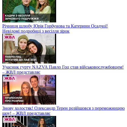
Річниця шлюбу Юрія Горбунова та Катерини Осадчої!
Невідомі подробиці з весілля зірок
Учасник гурту NAZVA Павло Гоц став військовослужбовцем!
– ЖВЛ представляє
Знову холостяк! Олександр Терен розійшовся з переможницею
шоу! – ЖВЛ представляє