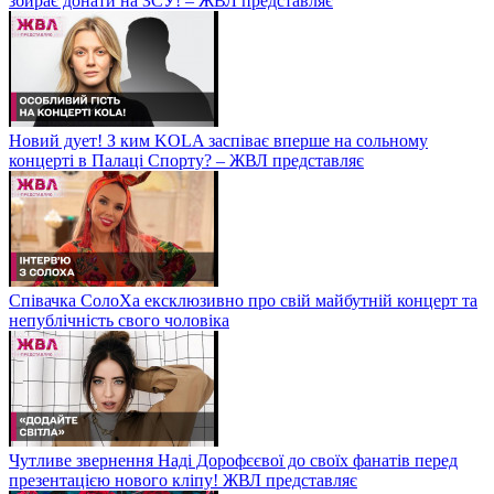
збирає донати на ЗСУ! – ЖВЛ представляє
Новий дует! З ким KOLA заспіває вперше на сольному
концерті в Палаці Спорту? – ЖВЛ представляє
Співачка СолоХа ексклюзивно про свій майбутній концерт та
непублічність свого чоловіка
Чутливе звернення Наді Дорофєєвої до своїх фанатів перед
презентацією нового кліпу! ЖВЛ представляє