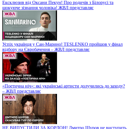
Ексклюзив від Оксани Пекун! Про родичів з Білорусі та
шокуюче зізнання чоловіка! ЖВЛ представляє
Успіх українця у Сан-Марино! TESLENKO пройшов у фінал
відбору на Євробачення – ЖВЛ представляє
«Поетична ніч»: які українські артисти долучились до заходу?
– ЖВЛ представляє
НЕ ВИПУСТИЛИ ЗА КОРДОН! Дмитро Шуров не виступить