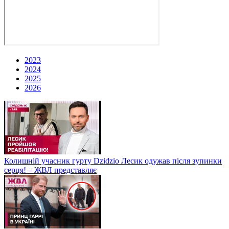
2023
2024
2025
2026
Колишній учасник гурту Dzidzio Лесик одужав після зупинки
серця! – ЖВЛ представляє