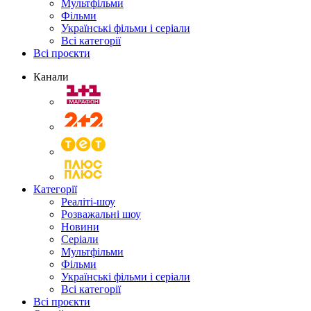
Мультфільми
Фільми
Українські фільми і серіали
Всі категорії
Всі проєкти
Канали
Категорії
Реаліті-шоу
Розважальні шоу
Новини
Серіали
Мультфільми
Фільми
Українські фільми і серіали
Всі категорії
Всі проєкти