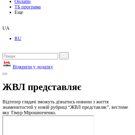
Онлайн
ТБ програма
Еще
UA
RU
Відкрити у додатку
ЖВЛ представляє
Відтепер глядачі зможуть дізнатись новини з життя
знаменитостей у новій рубриці “ЖВЛ представляє”, вестиме
яку Тімур Мірошниченко.