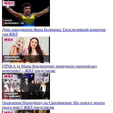
День народження Жана Беленюка: Ексклюзивний коментар
для ЖВЛ
FIЇNKA та Маша Кондратенко зачарували європейську
аудиторію! – ЖВЛ представляє
Оновлення Нацвідбору на Євробачення: Що нового чекати
цього року? ЖВЛ представляє