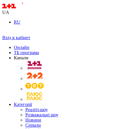
UA
RU
Вхід в кабінет
Онлайн
ТБ програма
Канали
Категорії
Реаліті-шоу
Розважальні шоу
Новини
Серіали