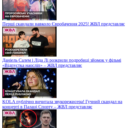
Перші скандали навколо Євробачення 2025! ЖВЛ представляє
Даніель Салем і Ліда Лі розкрили подробиці зйомок у фільмі
«Відпустка наосліп» – ЖВЛ представляє
KOLA публічно вичитала звукорежисера! Гучний скандал на
концерті в Палаці Спорту – ЖВЛ представляє