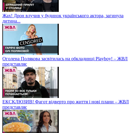
Жах! Дрон влучив у будинок українського актора, загинула
дитина...
Оголена Полякова засвітилась на обкладинці Playboy! – ЖВЛ
представляє
ЕКСКЛЮЗИВ! Фагот відверто про життя і нові плани – ЖВЛ
представляє