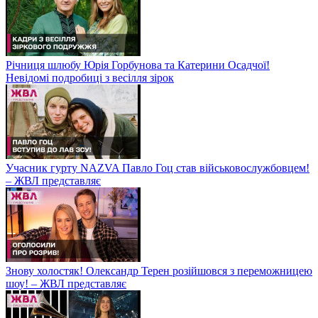
Річниця шлюбу Юрія Горбунова та Катерини Осадчої!
Невідомі подробиці з весілля зірок
Учасник гурту NAZVA Павло Гоц став військовослужбовцем!
– ЖВЛ представляє
Знову холостяк! Олександр Терен розійшовся з переможницею
шоу! – ЖВЛ представляє