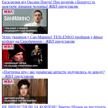
Ексклюзив від Оксани Пекун! Про родичів з Білорусі та
шокуюче зізнання чоловіка! ЖВЛ представляє
Успіх українця у Сан-Марино! TESLENKO пройшов у фінал
відбору на Євробачення – ЖВЛ представляє
«Поетична ніч»: які українські артисти долучились до заходу?
– ЖВЛ представляє
НЕ ВИПУСТИЛИ ЗА КОРДОН! Дмитро Шуров не виступить