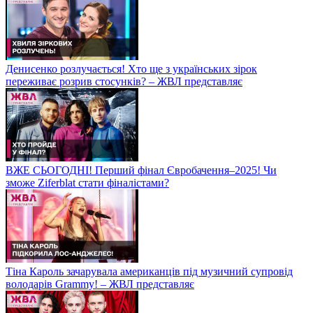
Денисенко розлучається! Хто ще з українських зірок
переживає розрив стосунків? – ЖВЛ представляє
ВЖЕ СЬОГОДНІ! Перший фінал Євробачення–2025! Чи
зможе Ziferblat стати фіналістами?
Тіна Кароль зачарувала американців під музичний супровід
володарів Grammy! – ЖВЛ представляє