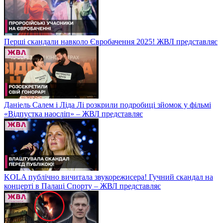
Перші скандали навколо Євробачення 2025! ЖВЛ представляє
Даніель Салем і Ліда Лі розкрили подробиці зйомок у фільмі
«Відпустка наосліп» – ЖВЛ представляє
KOLA публічно вичитала звукорежисера! Гучний скандал на
концерті в Палаці Спорту – ЖВЛ представляє