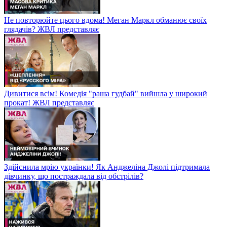
Не повторюйте цього вдома! Меган Маркл обманює своїх
глядачів? ЖВЛ представляє
Дивитися всім! Комедія "раша гудбай" вийшла у широкий
прокат! ЖВЛ представляє
Здійснила мрію українки! Як Анджеліна Джолі підтримала
дівчинку, що постраждала від обстрілів?