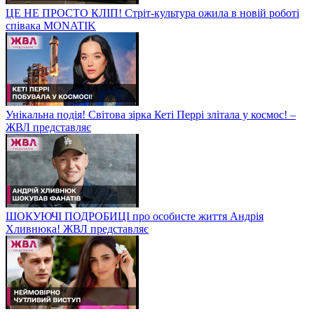
ЦЕ НЕ ПРОСТО КЛІП! Стріт-культура ожила в новій роботі
співака MONATIK
Унікальна подія! Світова зірка Кеті Перрі злітала у космос! –
ЖВЛ представляє
ШОКУЮЧІ ПОДРОБИЦІ про особисте життя Андрія
Хливнюка! ЖВЛ представляє