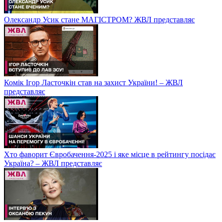
Олександр Усик стане МАГІСТРОМ? ЖВЛ представляє
Комік Ігор Ласточкін став на захист України! – ЖВЛ
представляє
Хто фаворит Євробачення-2025 і яке місце в рейтингу посідає
Україна? – ЖВЛ представляє