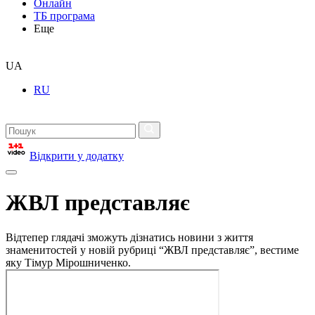
Онлайн
ТБ програма
Еще
UA
RU
Відкрити у додатку
ЖВЛ представляє
Відтепер глядачі зможуть дізнатись новини з життя
знаменитостей у новій рубриці “ЖВЛ представляє”, вестиме
яку Тімур Мірошниченко.