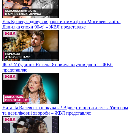
Ель Кравчук здивував раритетними фото Могилевської та
Данилка епохи 90-х! – ЖВЛ представляє
Жах! У будинок Євгена Яновича влучив дрон! – ЖВЛ
представляє
Наталія Валевська шокувала! Відверто про життя з аб'юзером
та невиліковні хвороби – ЖВЛ представляє