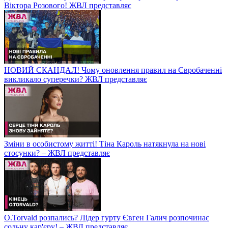
Віктора Розового! ЖВЛ представляє
НОВИЙ СКАНДАЛ! Чому оновлення правил на Євробаченні
викликало суперечки? ЖВЛ представляє
Зміни в особистому житті! Тіна Кароль натякнула на нові
стосунки? – ЖВЛ представляє
O.Torvald розпались? Лідер гурту Євген Галич розпочинає
сольну кар'єру! – ЖВЛ представляє