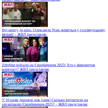
Від рингу до кіно. Олександр Усик зніметься у голлівудському
фільмі! – ЖВЛ представляє
Ziferblat поїхали на Євробачення 2025! Хто є фаворитом
конкурсу? ЖВЛ представляє
У 10 разів дорожче ніж торік! Скільки витратили на
організацію Євробачення-2025? – ЖВЛ представляє