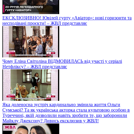
ЕКСКЛЮЗИВНО! Ювілей гурту «Авіатор»: нові горизонти та
несподівані проєкти! – ЖВЛ представляє
Чому Еліна Світоліна ВІДМОВИЛАСЬ від участі у серіалі
Нетфліксу? – ЖВЛ представляє
Яка доленосна зустріч кардинально змінила життя Ольги
Сумської? Та як українська акторка стала культовою особою в
Туреччині, якій дозволили навіть зробити те, що заборонили
Майклу Джексону? Дивись ексклюзив у ЖВЛ!