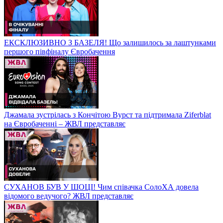
ЕКСКЛЮЗИВНО З БАЗЕЛЯ! Що залишилось за лаштунками
першого півфіналу Євробачення
Джамала зустрілась з Кончітою Вурст та підтримала Ziferblat
на Євробаченні – ЖВЛ представляє
СУХАНОВ БУВ У ШОЦІ! Чим співачка СолоХА довела
відомого ведучого? ЖВЛ представляє