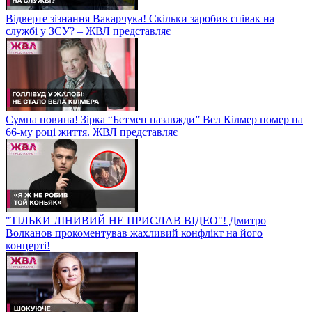
Відверте зізнання Вакарчука! Скільки заробив співак на
службі у ЗСУ? – ЖВЛ представляє
Сумна новина! Зірка “Бетмен назавжди” Вел Кілмер помер на
66-му році життя. ЖВЛ представляє
"ТІЛЬКИ ЛІНИВИЙ НЕ ПРИСЛАВ ВІДЕО"! Дмитро
Волканов прокоментував жахливий конфлікт на його
концерті!