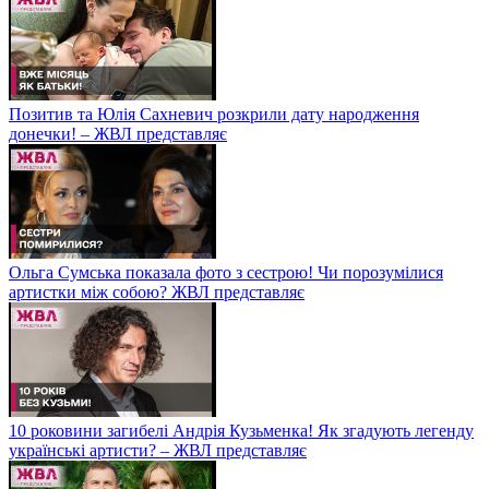
Позитив та Юлія Сахневич розкрили дату народження
донечки! – ЖВЛ представляє
Ольга Сумська показала фото з сестрою! Чи порозумілися
артистки між собою? ЖВЛ представляє
10 роковини загибелі Андрія Кузьменка! Як згадують легенду
українські артисти? – ЖВЛ представляє