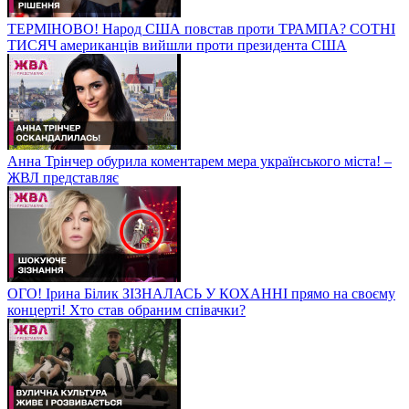
ТЕРМІНОВО! Народ США повстав проти ТРАМПА? СОТНІ
ТИСЯЧ американців вийшли проти президента США
Анна Трінчер обурила коментарем мера українського міста! –
ЖВЛ представляє
ОГО! Ірина Білик ЗІЗНАЛАСЬ У КОХАННІ прямо на своєму
концерті! Хто став обраним співачки?