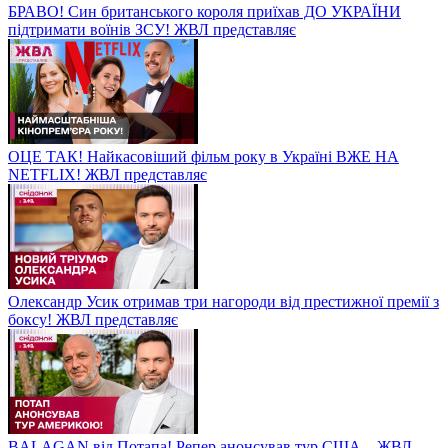
БРАВО! Син британського короля приїхав ДО УКРАЇНИ
підтримати воїнів ЗСУ! ЖВЛ представляє
ОЦЕ ТАК! Найкасовіший фільм року в Україні ВЖЕ НА
NETFLIX! ЖВЛ представляє
Олександр Усик отримав три нагороди від престижної премії з
боксу! ЖВЛ представляє
BALAGAN від Потапа! Репер анонсував тур США – ЖВЛ