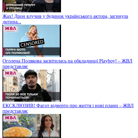
Жах! Дрон влучив у будинок українського актора, загинула
дитина...
Оголена Полякова засвітилась на обкладинці Playboy! – ЖВЛ
представляє
ЕКСКЛЮЗИВ! Фагот відверто про життя і нові плани – ЖВЛ
представляє