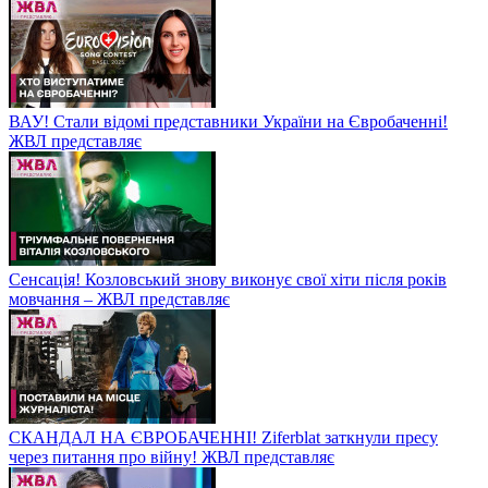
ВАУ! Стали відомі представники України на Євробаченні!
ЖВЛ представляє
Сенсація! Козловський знову виконує свої хіти після років
мовчання – ЖВЛ представляє
СКАНДАЛ НА ЄВРОБАЧЕННІ! Ziferblat заткнули пресу
через питання про війну! ЖВЛ представляє