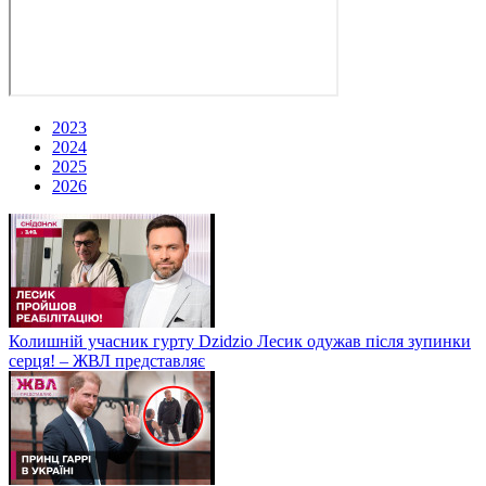
2023
2024
2025
2026
Колишній учасник гурту Dzidzio Лесик одужав після зупинки
серця! – ЖВЛ представляє