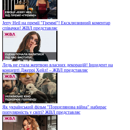
Jerry Heil на премії "Греммі"! Ексклюзивний коментар
співачки! ЖВЛ представляє
Ледь не стала жертвою власних декорацій! Інцидент на
концерті Джеррі Хейл! – ЖВЛ представляє
Як український фільм "Порцелянова війна" набирає
популярність у світі? ЖВЛ представляє