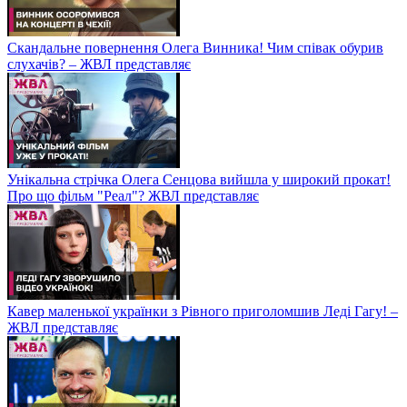
Скандальне повернення Олега Винника! Чим співак обурив
слухачів? – ЖВЛ представляє
Унікальна стрічка Олега Сенцова вийшла у широкий прокат!
Про що фільм "Реал"? ЖВЛ представляє
Кавер маленької українки з Рівного приголомшив Леді Гагу! –
ЖВЛ представляє