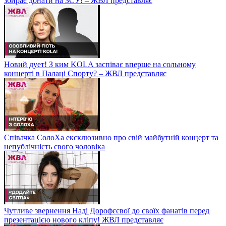
збирає донати на ЗСУ! – ЖВЛ представляє
Новий дует! З ким KOLA заспіває вперше на сольному
концерті в Палаці Спорту? – ЖВЛ представляє
Співачка СолоХа ексклюзивно про свій майбутній концерт та
непублічність свого чоловіка
Чутливе звернення Наді Дорофєєвої до своїх фанатів перед
презентацією нового кліпу! ЖВЛ представляє