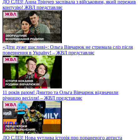
ДО СЛІЗ! Анна Трінчер заспівала з військовим, який пережив
контузію! ЖВЛ представляє
«Діти дуже щасливі»: Ольга Вівчарюк не стримала сліз після
повернення в Україну! – ЖВЛ представляє
11 років разом! Дмитро та Ольга Вівчарюк відзначили
річницю весілля! – ЖВЛ представляє
ДО СЛІЗ! Нова чутлива історія про пораненого артиста