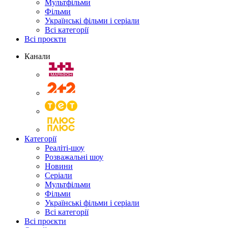
Мультфільми
Фільми
Українські фільми і серіали
Всі категорії
Всі проєкти
Канали
Категорії
Реаліті-шоу
Розважальні шоу
Новини
Серіали
Мультфільми
Фільми
Українські фільми і серіали
Всі категорії
Всі проєкти