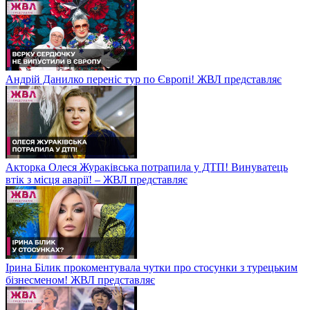
Андрій Данилко переніс тур по Європі! ЖВЛ представляє
Акторка Олеся Жураківська потрапила у ДТП! Винуватець
втік з місця аварії! – ЖВЛ представляє
Ірина Білик прокоментувала чутки про стосунки з турецьким
бізнесменом! ЖВЛ представляє