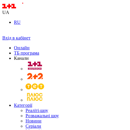
UA
RU
Вхід в кабінет
Онлайн
ТБ програма
Канали
Категорії
Реаліті-шоу
Розважальні шоу
Новини
Серіали