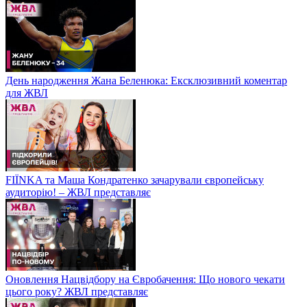
День народження Жана Беленюка: Ексклюзивний коментар
для ЖВЛ
FIЇNKA та Маша Кондратенко зачарували європейську
аудиторію! – ЖВЛ представляє
Оновлення Нацвідбору на Євробачення: Що нового чекати
цього року? ЖВЛ представляє