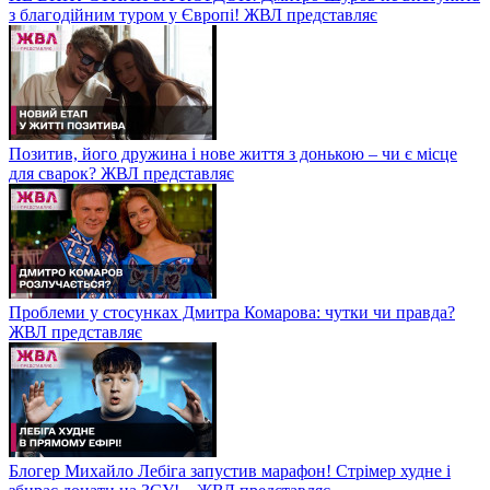
з благодійним туром у Європі! ЖВЛ представляє
Позитив, його дружина і нове життя з донькою – чи є місце
для сварок? ЖВЛ представляє
Проблеми у стосунках Дмитра Комарова: чутки чи правда?
ЖВЛ представляє
Блогер Михайло Лебіга запустив марафон! Стрімер худне і