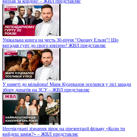
виїхав за кордон! – ЖВЛ представляє
Унікальна книга на честь 30-річчя "Океану Ельзи"! Що
вигадав гурт до свого ювілею? ЖВЛ представляє
У наметі до мільйона! Марк Куцевалов оселився у лісі заради
збору донатів на ЗСУ – ЖВЛ представляє
Неочікувані зізнання зірок на презентації фільму «Коли ти
вийдеш заміж?» – ЖВЛ представляє