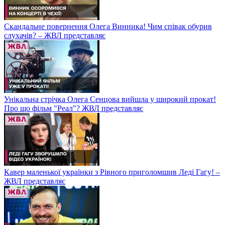
Скандальне повернення Олега Винника! Чим співак обурив
слухачів? – ЖВЛ представляє
Унікальна стрічка Олега Сенцова вийшла у широкий прокат!
Про що фільм "Реал"? ЖВЛ представляє
Кавер маленької українки з Рівного приголомшив Леді Гагу! –
ЖВЛ представляє