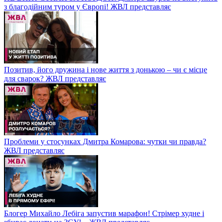
з благодійним туром у Європі! ЖВЛ представляє
Позитив, його дружина і нове життя з донькою – чи є місце
для сварок? ЖВЛ представляє
Проблеми у стосунках Дмитра Комарова: чутки чи правда?
ЖВЛ представляє
Блогер Михайло Лебіга запустив марафон! Стрімер худне і