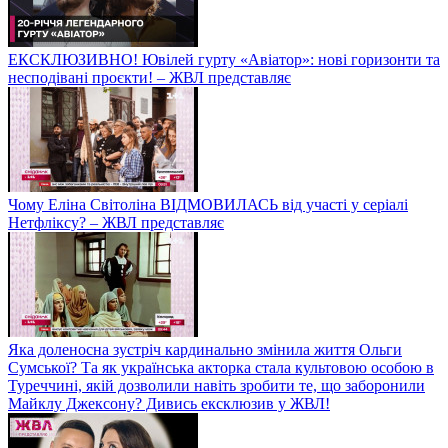
ЕКСКЛЮЗИВНО! Ювілей гурту «Авіатор»: нові горизонти та
несподівані проєкти! – ЖВЛ представляє
Чому Еліна Світоліна ВІДМОВИЛАСЬ від участі у серіалі
Нетфліксу? – ЖВЛ представляє
Яка доленосна зустріч кардинально змінила життя Ольги
Сумської? Та як українська акторка стала культовою особою в
Туреччині, якій дозволили навіть зробити те, що заборонили
Майклу Джексону? Дивись ексклюзив у ЖВЛ!