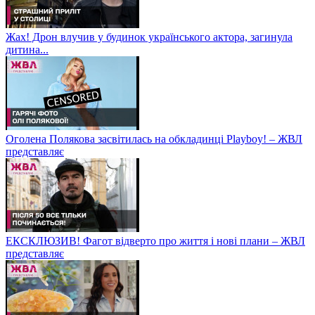
Жах! Дрон влучив у будинок українського актора, загинула
дитина...
Оголена Полякова засвітилась на обкладинці Playboy! – ЖВЛ
представляє
ЕКСКЛЮЗИВ! Фагот відверто про життя і нові плани – ЖВЛ
представляє