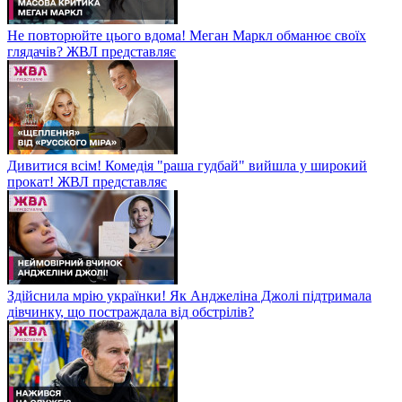
Не повторюйте цього вдома! Меган Маркл обманює своїх
глядачів? ЖВЛ представляє
Дивитися всім! Комедія "раша гудбай" вийшла у широкий
прокат! ЖВЛ представляє
Здійснила мрію українки! Як Анджеліна Джолі підтримала
дівчинку, що постраждала від обстрілів?