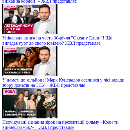
виїхав за кордон! – ЖВЛ представляє
Унікальна книга на честь 30-річчя "Океану Ельзи"! Що
вигадав гурт до свого ювілею? ЖВЛ представляє
У наметі до мільйона! Марк Куцевалов оселився у лісі заради
збору донатів на ЗСУ – ЖВЛ представляє
Неочікувані зізнання зірок на презентації фільму «Коли ти
вийдеш заміж?» – ЖВЛ представляє