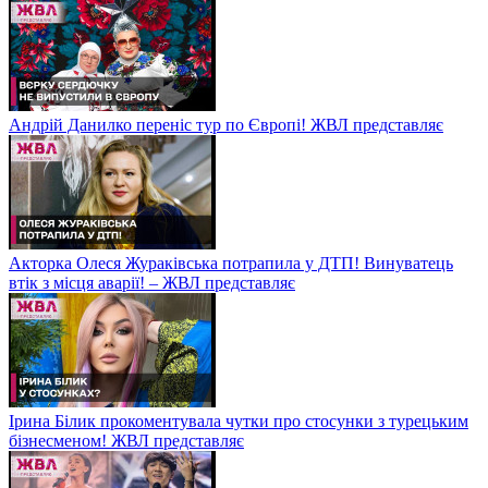
Андрій Данилко переніс тур по Європі! ЖВЛ представляє
Акторка Олеся Жураківська потрапила у ДТП! Винуватець
втік з місця аварії! – ЖВЛ представляє
Ірина Білик прокоментувала чутки про стосунки з турецьким
бізнесменом! ЖВЛ представляє