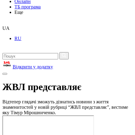
Онлайн
ТБ програма
Еще
UA
RU
Відкрити у додатку
ЖВЛ представляє
Відтепер глядачі зможуть дізнатись новини з життя
знаменитостей у новій рубриці “ЖВЛ представляє”, вестиме
яку Тімур Мірошниченко.