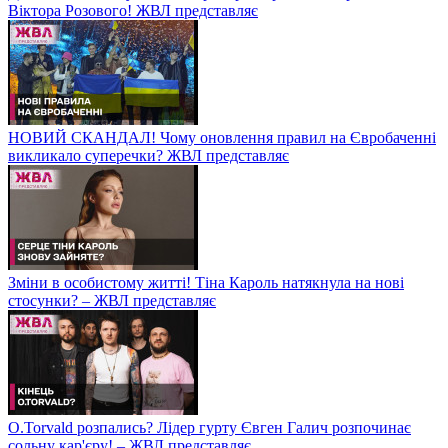
Віктора Розового! ЖВЛ представляє
НОВИЙ СКАНДАЛ! Чому оновлення правил на Євробаченні
викликало суперечки? ЖВЛ представляє
Зміни в особистому житті! Тіна Кароль натякнула на нові
стосунки? – ЖВЛ представляє
O.Torvald розпались? Лідер гурту Євген Галич розпочинає
сольну кар'єру! – ЖВЛ представляє