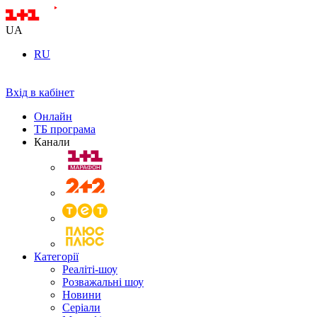
UA
RU
Вхід в кабінет
Онлайн
ТБ програма
Канали
Категорії
Реаліті-шоу
Розважальні шоу
Новини
Серіали