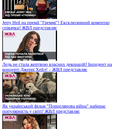
Jerry Heil на премії "Греммі"! Ексклюзивний коментар
співачки! ЖВЛ представляє
Ледь не стала жертвою власних декорацій! Інцидент на
концерті Джеррі Хейл! – ЖВЛ представляє
Як український фільм "Порцелянова війна" набирає
популярність у світі? ЖВЛ представляє