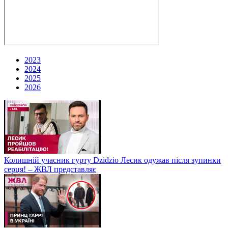
2023
2024
2025
2026
Колишній учасник гурту Dzidzio Лесик одужав після зупинки
серця! – ЖВЛ представляє