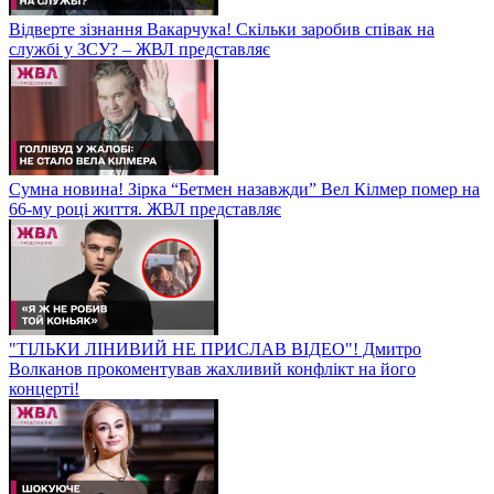
Відверте зізнання Вакарчука! Скільки заробив співак на
службі у ЗСУ? – ЖВЛ представляє
Сумна новина! Зірка “Бетмен назавжди” Вел Кілмер помер на
66-му році життя. ЖВЛ представляє
"ТІЛЬКИ ЛІНИВИЙ НЕ ПРИСЛАВ ВІДЕО"! Дмитро
Волканов прокоментував жахливий конфлікт на його
концерті!