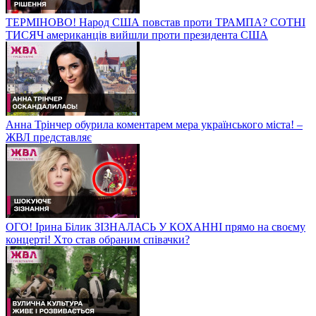
ТЕРМІНОВО! Народ США повстав проти ТРАМПА? СОТНІ
ТИСЯЧ американців вийшли проти президента США
Анна Трінчер обурила коментарем мера українського міста! –
ЖВЛ представляє
ОГО! Ірина Білик ЗІЗНАЛАСЬ У КОХАННІ прямо на своєму
концерті! Хто став обраним співачки?