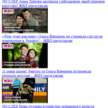
ДО СЛІЗ! Анна Трінчер заспівала з військовим, який пережив
контузію! ЖВЛ представляє
«Діти дуже щасливі»: Ольга Вівчарюк не стримала сліз після
повернення в Україну! – ЖВЛ представляє
11 років разом! Дмитро та Ольга Вівчарюк відзначили
річницю весілля! – ЖВЛ представляє
ДО СЛІЗ! Нова чутлива історія про пораненого артиста