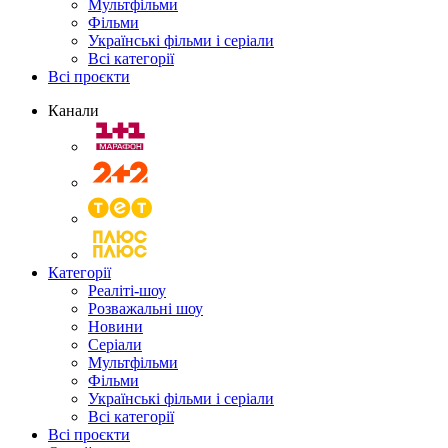
Мультфільми
Фільми
Українські фільми і серіали
Всі категорії
Всі проєкти
Канали
Категорії
Реаліті-шоу
Розважальні шоу
Новини
Серіали
Мультфільми
Фільми
Українські фільми і серіали
Всі категорії
Всі проєкти