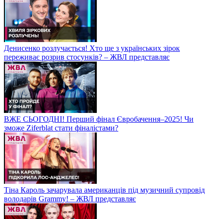
Денисенко розлучається! Хто ще з українських зірок
переживає розрив стосунків? – ЖВЛ представляє
ВЖЕ СЬОГОДНІ! Перший фінал Євробачення–2025! Чи
зможе Ziferblat стати фіналістами?
Тіна Кароль зачарувала американців під музичний супровід
володарів Grammy! – ЖВЛ представляє