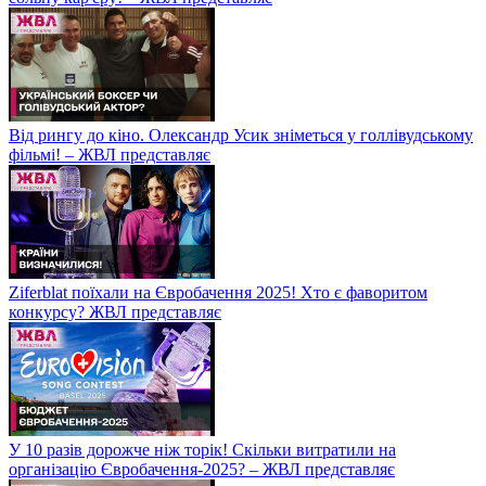
Від рингу до кіно. Олександр Усик зніметься у голлівудському
фільмі! – ЖВЛ представляє
Ziferblat поїхали на Євробачення 2025! Хто є фаворитом
конкурсу? ЖВЛ представляє
У 10 разів дорожче ніж торік! Скільки витратили на
організацію Євробачення-2025? – ЖВЛ представляє