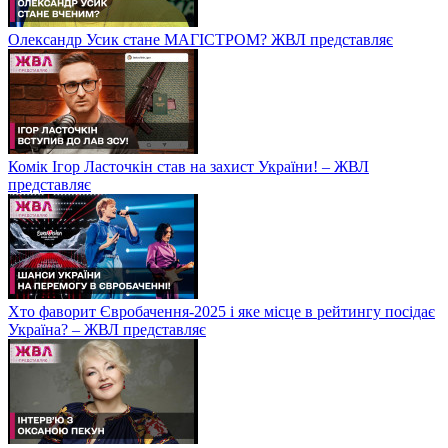
Олександр Усик стане МАГІСТРОМ? ЖВЛ представляє
Комік Ігор Ласточкін став на захист України! – ЖВЛ
представляє
Хто фаворит Євробачення-2025 і яке місце в рейтингу посідає
Україна? – ЖВЛ представляє