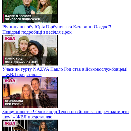
Річниця шлюбу Юрія Горбунова та Катерини Осадчої!
Невідомі подробиці з весілля зірок
Учасник гурту NAZVA Павло Гоц став військовослужбовцем!
– ЖВЛ представляє
Знову холостяк! Олександр Терен розійшовся з переможницею
шоу! – ЖВЛ представляє