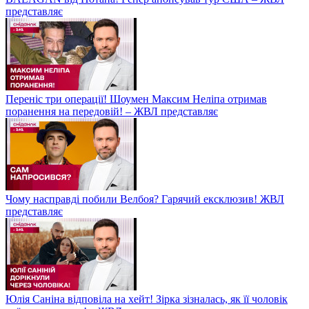
представляє
Переніс три операції! Шоумен Максим Неліпа отримав
поранення на передовій! – ЖВЛ представляє
Чому насправді побили Велбоя? Гарячий ексклюзив! ЖВЛ
представляє
Юлія Саніна відповіла на хейт! Зірка зізналась, як її чоловік