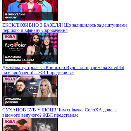
ЕКСКЛЮЗИВНО З БАЗЕЛЯ! Що залишилось за лаштунками
першого півфіналу Євробачення
Джамала зустрілась з Кончітою Вурст та підтримала Ziferblat
на Євробаченні – ЖВЛ представляє
СУХАНОВ БУВ У ШОЦІ! Чим співачка СолоХА довела
відомого ведучого? ЖВЛ представляє