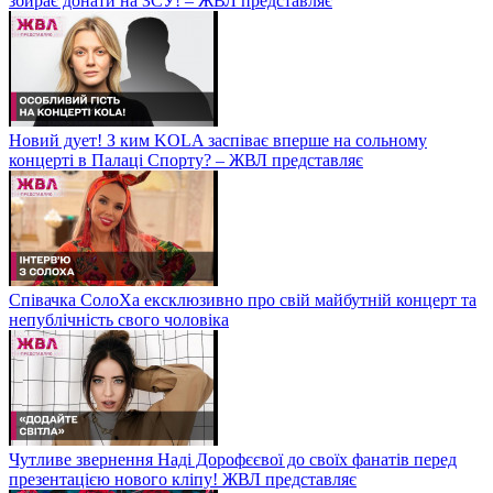
збирає донати на ЗСУ! – ЖВЛ представляє
Новий дует! З ким KOLA заспіває вперше на сольному
концерті в Палаці Спорту? – ЖВЛ представляє
Співачка СолоХа ексклюзивно про свій майбутній концерт та
непублічність свого чоловіка
Чутливе звернення Наді Дорофєєвої до своїх фанатів перед
презентацією нового кліпу! ЖВЛ представляє