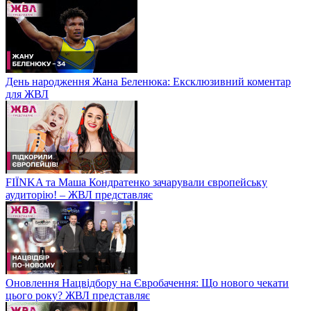
День народження Жана Беленюка: Ексклюзивний коментар
для ЖВЛ
FIЇNKA та Маша Кондратенко зачарували європейську
аудиторію! – ЖВЛ представляє
Оновлення Нацвідбору на Євробачення: Що нового чекати
цього року? ЖВЛ представляє