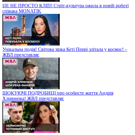
ЦЕ НЕ ПРОСТО КЛІП! Стріт-культура ожила в новій роботі
співака MONATIK
Унікальна подія! Світова зірка Кеті Перрі злітала у космос! –
ЖВЛ представляє
ШОКУЮЧІ ПОДРОБИЦІ про особисте життя Андрія
Хливнюка! ЖВЛ представляє