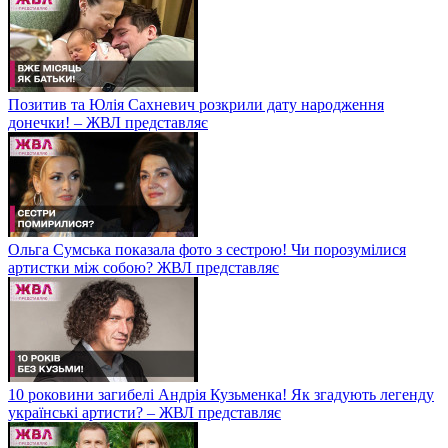
Позитив та Юлія Сахневич розкрили дату народження
донечки! – ЖВЛ представляє
Ольга Сумська показала фото з сестрою! Чи порозумілися
артистки між собою? ЖВЛ представляє
10 роковини загибелі Андрія Кузьменка! Як згадують легенду
українські артисти? – ЖВЛ представляє