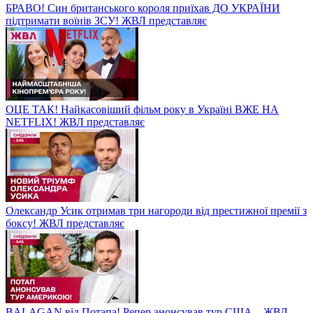
БРАВО! Син британського короля приїхав ДО УКРАЇНИ
підтримати воїнів ЗСУ! ЖВЛ представляє
ОЦЕ ТАК! Найкасовіший фільм року в Україні ВЖЕ НА
NETFLIX! ЖВЛ представляє
Олександр Усик отримав три нагороди від престижної премії з
боксу! ЖВЛ представляє
BALAGAN від Потапа! Репер анонсував тур США – ЖВЛ