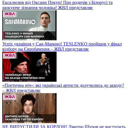
Ексклюзив від Оксани Пекун! Про родичів з Білорусі та
шокуюче зізнання чоловіка! ЖВЛ представляє
Успіх українця у Сан-Марино! TESLENKO пройшов у фінал
відбору на Євробачення – ЖВЛ представляє
«Поетична ніч»: які українські артисти долучились до заходу?
– ЖВЛ представляє
НЕ ВИПУСТИЛИ ЗА КОРДОН! Дмитро Шуров не виступить