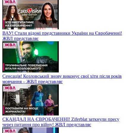
ВАУ! Стали відомі представники України на Євробаченні!
ЖВЛ представляє
Сенсація! Козловський знову виконує свої хіти після років
мовчання – ЖВЛ представляє
СКАНДАЛ НА ЄВРОБАЧЕННІ! Ziferblat заткнули пресу
через питання про війну! ЖВЛ представляє