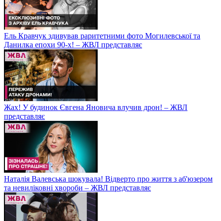
Ель Кравчук здивував раритетними фото Могилевської та
Данилка епохи 90-х! – ЖВЛ представляє
Жах! У будинок Євгена Яновича влучив дрон! – ЖВЛ
представляє
Наталія Валевська шокувала! Відверто про життя з аб'юзером
та невиліковні хвороби – ЖВЛ представляє