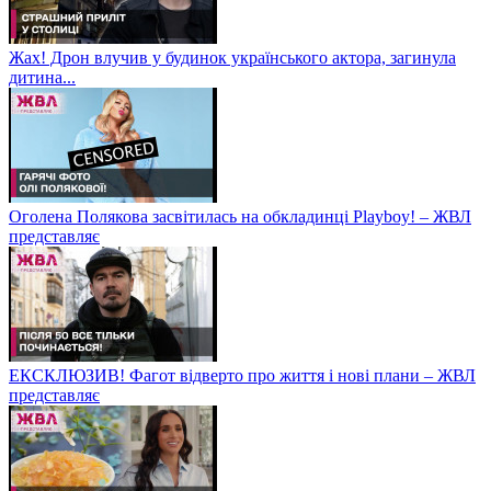
Жах! Дрон влучив у будинок українського актора, загинула
дитина...
Оголена Полякова засвітилась на обкладинці Playboy! – ЖВЛ
представляє
ЕКСКЛЮЗИВ! Фагот відверто про життя і нові плани – ЖВЛ
представляє