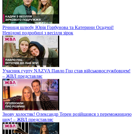
Річниця шлюбу Юрія Горбунова та Катерини Осадчої!
Невідомі подробиці з весілля зірок
Учасник гурту NAZVA Павло Гоц став військовослужбовцем!
– ЖВЛ представляє
Знову холостяк! Олександр Терен розійшовся з переможницею
шоу! – ЖВЛ представляє