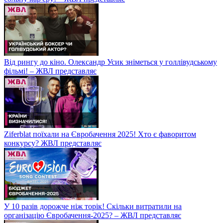
Від рингу до кіно. Олександр Усик зніметься у голлівудському
фільмі! – ЖВЛ представляє
Ziferblat поїхали на Євробачення 2025! Хто є фаворитом
конкурсу? ЖВЛ представляє
У 10 разів дорожче ніж торік! Скільки витратили на
організацію Євробачення-2025? – ЖВЛ представляє