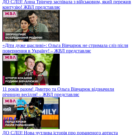
ДО СЛІЗ! Анна Трінчер заспівала з військовим, який пережив
контузію! ЖВЛ представляє
«Діти дуже щасливі»: Ольга Вівчарюк не стримала сліз після
повернення в Україну! – ЖВЛ представляє
11 років разом! Дмитро та Ольга Вівчарюк відзначили
річницю весілля! – ЖВЛ представляє
ДО СЛІЗ! Нова чутлива історія про пораненого артиста