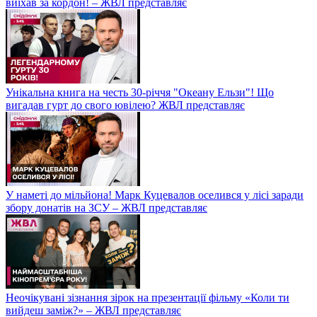
виїхав за кордон! – ЖВЛ представляє
Унікальна книга на честь 30-річчя "Океану Ельзи"! Що
вигадав гурт до свого ювілею? ЖВЛ представляє
У наметі до мільйона! Марк Куцевалов оселився у лісі заради
збору донатів на ЗСУ – ЖВЛ представляє
Неочікувані зізнання зірок на презентації фільму «Коли ти
вийдеш заміж?» – ЖВЛ представляє