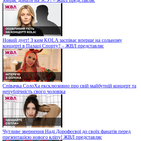
збирає донати на ЗСУ! – ЖВЛ представляє
Новий дует! З ким KOLA заспіває вперше на сольному
концерті в Палаці Спорту? – ЖВЛ представляє
Співачка СолоХа ексклюзивно про свій майбутній концерт та
непублічність свого чоловіка
Чутливе звернення Наді Дорофєєвої до своїх фанатів перед
презентацією нового кліпу! ЖВЛ представляє