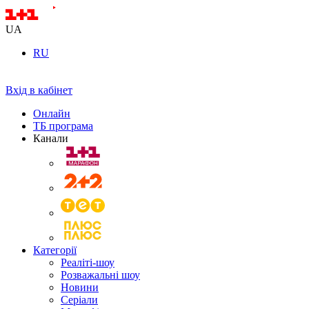
UA
RU
Вхід в кабінет
Онлайн
ТБ програма
Канали
Категорії
Реаліті-шоу
Розважальні шоу
Новини
Серіали