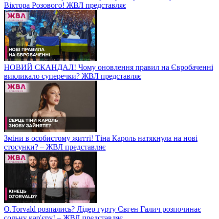
Віктора Розового! ЖВЛ представляє
НОВИЙ СКАНДАЛ! Чому оновлення правил на Євробаченні
викликало суперечки? ЖВЛ представляє
Зміни в особистому житті! Тіна Кароль натякнула на нові
стосунки? – ЖВЛ представляє
O.Torvald розпались? Лідер гурту Євген Галич розпочинає
сольну кар'єру! – ЖВЛ представляє