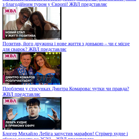
з благодійним туром у Європі! ЖВЛ представляє
Позитив, його дружина і нове життя з донькою – чи є місце
для сварок? ЖВЛ представляє
Проблеми у стосунках Дмитра Комарова: чутки чи правда?
ЖВЛ представляє
Блогер Михайло Лебіга запустив марафон! Стрімер худне і