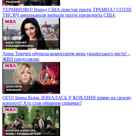
ТЕРМІНОВО! Народ США повстав проти ТРАМПА? СОТНІ
ТИСЯЧ американців вийшли проти президента США
Анна Трінчер обурила коментарем мера українського міста! –
ЖВЛ представляє
ОГО! Ірина Білик ЗІЗНАЛАСЬ У КОХАННІ прямо на своєму
концерті! Хто став обраним співачки?