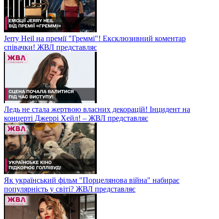
Jerry Heil на премії "Греммі"! Ексклюзивний коментар
співачки! ЖВЛ представляє
Ледь не стала жертвою власних декорацій! Інцидент на
концерті Джеррі Хейл! – ЖВЛ представляє
Як український фільм "Порцелянова війна" набирає
популярність у світі? ЖВЛ представляє