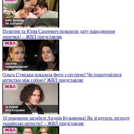
Позитив та Юлія Сахневич розкрили дату народження
донечки! – ЖВЛ представляє
Ольга Сумська показала фото з сестрою! Чи порозумілися
артистки між собою? ЖВЛ представляє
10 роковини загибелі Андрія Кузьменка! Як згадують легенду
українські артисти? – ЖВЛ представляє