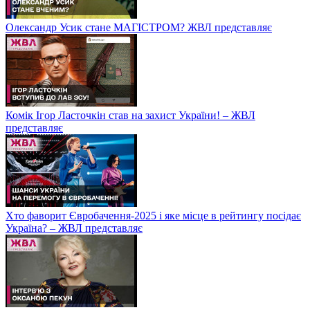
Олександр Усик стане МАГІСТРОМ? ЖВЛ представляє
Комік Ігор Ласточкін став на захист України! – ЖВЛ
представляє
Хто фаворит Євробачення-2025 і яке місце в рейтингу посідає
Україна? – ЖВЛ представляє