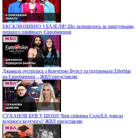
ЕКСКЛЮЗИВНО З БАЗЕЛЯ! Що залишилось за лаштунками
першого півфіналу Євробачення
Джамала зустрілась з Кончітою Вурст та підтримала Ziferblat
на Євробаченні – ЖВЛ представляє
СУХАНОВ БУВ У ШОЦІ! Чим співачка СолоХА довела
відомого ведучого? ЖВЛ представляє