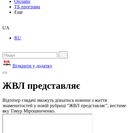
Онлайн
ТБ програма
Еще
UA
RU
Відкрити у додатку
ЖВЛ представляє
Відтепер глядачі зможуть дізнатись новини з життя
знаменитостей у новій рубриці “ЖВЛ представляє”, вестиме
яку Тімур Мірошниченко.