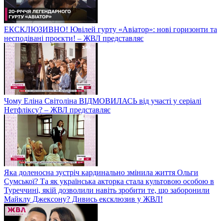
ЕКСКЛЮЗИВНО! Ювілей гурту «Авіатор»: нові горизонти та
несподівані проєкти! – ЖВЛ представляє
Чому Еліна Світоліна ВІДМОВИЛАСЬ від участі у серіалі
Нетфліксу? – ЖВЛ представляє
Яка доленосна зустріч кардинально змінила життя Ольги
Сумської? Та як українська акторка стала культовою особою в
Туреччині, якій дозволили навіть зробити те, що заборонили
Майклу Джексону? Дивись ексклюзив у ЖВЛ!