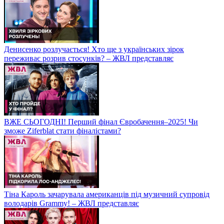
Денисенко розлучається! Хто ще з українських зірок
переживає розрив стосунків? – ЖВЛ представляє
ВЖЕ СЬОГОДНІ! Перший фінал Євробачення–2025! Чи
зможе Ziferblat стати фіналістами?
Тіна Кароль зачарувала американців під музичний супровід
володарів Grammy! – ЖВЛ представляє