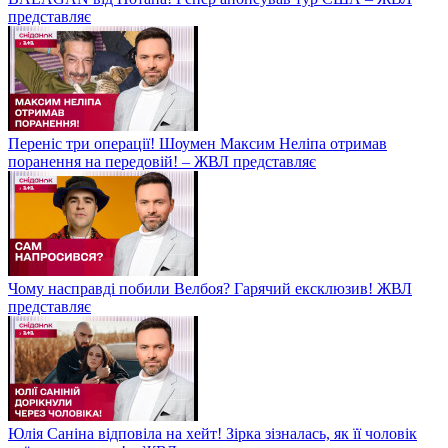
представляє
Переніс три операції! Шоумен Максим Неліпа отримав
поранення на передовій! – ЖВЛ представляє
Чому насправді побили Велбоя? Гарячий ексклюзив! ЖВЛ
представляє
Юлія Саніна відповіла на хейт! Зірка зізналась, як її чоловік