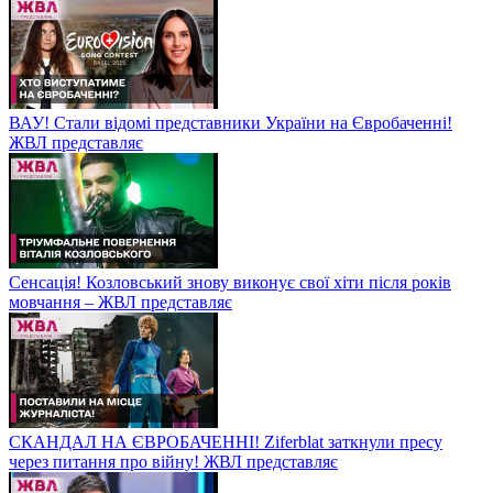
ВАУ! Стали відомі представники України на Євробаченні!
ЖВЛ представляє
Сенсація! Козловський знову виконує свої хіти після років
мовчання – ЖВЛ представляє
СКАНДАЛ НА ЄВРОБАЧЕННІ! Ziferblat заткнули пресу
через питання про війну! ЖВЛ представляє