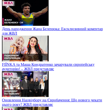
День народження Жана Беленюка: Ексклюзивний коментар
для ЖВЛ
FIЇNKA та Маша Кондратенко зачарували європейську
аудиторію! – ЖВЛ представляє
Оновлення Нацвідбору на Євробачення: Що нового чекати
цього року? ЖВЛ представляє