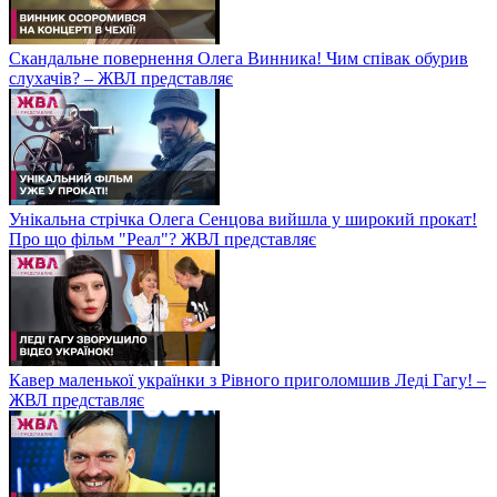
Скандальне повернення Олега Винника! Чим співак обурив
слухачів? – ЖВЛ представляє
Унікальна стрічка Олега Сенцова вийшла у широкий прокат!
Про що фільм "Реал"? ЖВЛ представляє
Кавер маленької українки з Рівного приголомшив Леді Гагу! –
ЖВЛ представляє