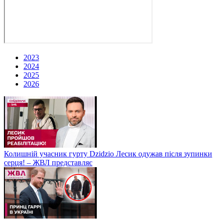
2023
2024
2025
2026
Колишній учасник гурту Dzidzio Лесик одужав після зупинки
серця! – ЖВЛ представляє