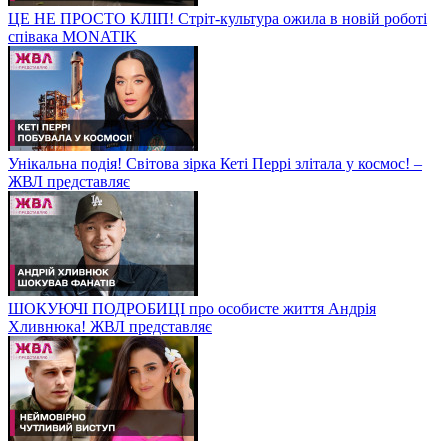
ЦЕ НЕ ПРОСТО КЛІП! Стріт-культура ожила в новій роботі
співака MONATIK
Унікальна подія! Світова зірка Кеті Перрі злітала у космос! –
ЖВЛ представляє
ШОКУЮЧІ ПОДРОБИЦІ про особисте життя Андрія
Хливнюка! ЖВЛ представляє