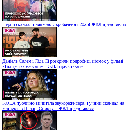
Перші скандали навколо Євробачення 2025! ЖВЛ представляє
Даніель Салем і Ліда Лі розкрили подробиці зйомок у фільмі
«Відпустка наосліп» – ЖВЛ представляє
KOLA публічно вичитала звукорежисера! Гучний скандал на
концерті в Палаці Спорту – ЖВЛ представляє