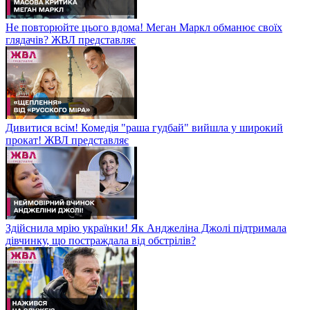
Не повторюйте цього вдома! Меган Маркл обманює своїх
глядачів? ЖВЛ представляє
Дивитися всім! Комедія "раша гудбай" вийшла у широкий
прокат! ЖВЛ представляє
Здійснила мрію українки! Як Анджеліна Джолі підтримала
дівчинку, що постраждала від обстрілів?