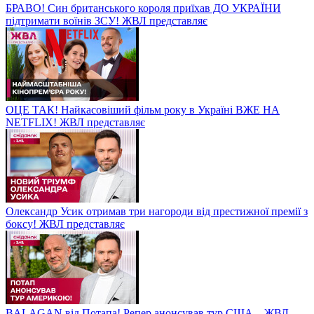
БРАВО! Син британського короля приїхав ДО УКРАЇНИ
підтримати воїнів ЗСУ! ЖВЛ представляє
ОЦЕ ТАК! Найкасовіший фільм року в Україні ВЖЕ НА
NETFLIX! ЖВЛ представляє
Олександр Усик отримав три нагороди від престижної премії з
боксу! ЖВЛ представляє
BALAGAN від Потапа! Репер анонсував тур США – ЖВЛ