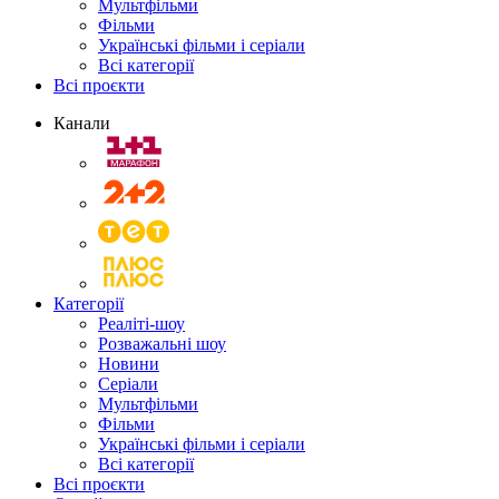
Мультфільми
Фільми
Українські фільми і серіали
Всі категорії
Всі проєкти
Канали
Категорії
Реаліті-шоу
Розважальні шоу
Новини
Серіали
Мультфільми
Фільми
Українські фільми і серіали
Всі категорії
Всі проєкти