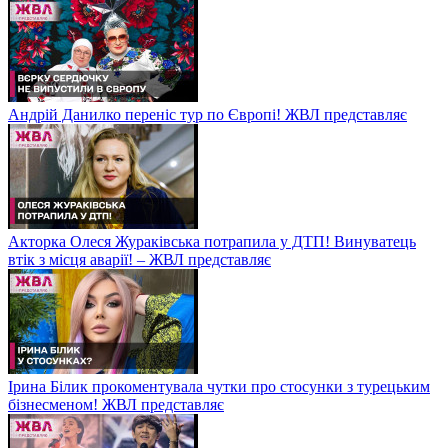
Андрій Данилко переніс тур по Європі! ЖВЛ представляє
Акторка Олеся Жураківська потрапила у ДТП! Винуватець
втік з місця аварії! – ЖВЛ представляє
Ірина Білик прокоментувала чутки про стосунки з турецьким
бізнесменом! ЖВЛ представляє