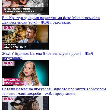
Ель Кравчук здивував раритетними фото Могилевської та
Данилка епохи 90-х! – ЖВЛ представляє
Жах! У будинок Євгена Яновича влучив дрон! – ЖВЛ
представляє
Наталія Валевська шокувала! Відверто про життя з аб'юзером
та невиліковні хвороби – ЖВЛ представляє