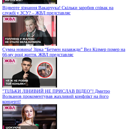
Відверте зізнання Вакарчука! Скільки заробив співак на
службі у ЗСУ? – ЖВЛ представляє
Сумна новина! Зірка “Бетмен назавжди” Вел Кілмер помер на
66-му році життя. ЖВЛ представляє
"ТІЛЬКИ ЛІНИВИЙ НЕ ПРИСЛАВ ВІДЕО"! Дмитро
Волканов прокоментував жахливий конфлікт на його
концерті!