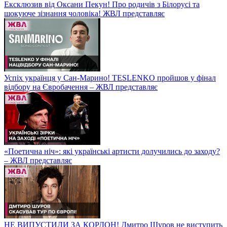
Ексклюзив від Оксани Пекун! Про родичів з Білорусі та
шокуюче зізнання чоловіка! ЖВЛ представляє
Успіх українця у Сан-Марино! TESLENKO пройшов у фінал
відбору на Євробачення – ЖВЛ представляє
«Поетична ніч»: які українські артисти долучились до заходу?
– ЖВЛ представляє
НЕ ВИПУСТИЛИ ЗА КОРДОН! Дмитро Шуров не виступить