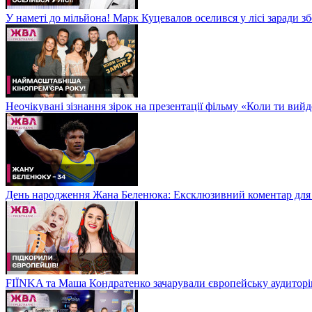
У наметі до мільйона! Марк Куцевалов оселився у лісі заради 
Неочікувані зізнання зірок на презентації фільму «Коли ти ви
День народження Жана Беленюка: Ексклюзивний коментар дл
FIЇNKA та Маша Кондратенко зачарували європейську аудитор