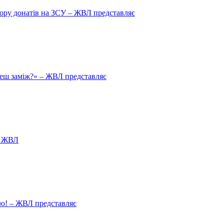
збору донатів на ЗСУ – ЖВЛ представляє
йдеш заміж?» – ЖВЛ представляє
я ЖВЛ
ію! – ЖВЛ представляє