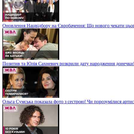
Оновлення Нацвідбору на Євробачення: Що нового чекати цьо
Позитив та Юлія Сахневич розкрили дату народження донечки
Ольга Сумська показала фото з сестрою! Чи порозумілися арт