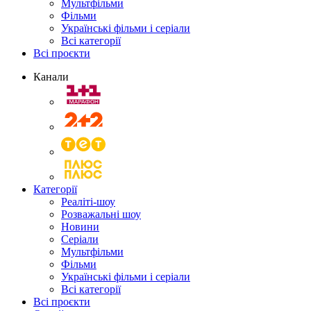
Мультфільми
Фільми
Українські фільми і серіали
Всі категорії
Всі проєкти
Канали
Категорії
Реаліті-шоу
Розважальні шоу
Новини
Серіали
Мультфільми
Фільми
Українські фільми і серіали
Всі категорії
Всі проєкти