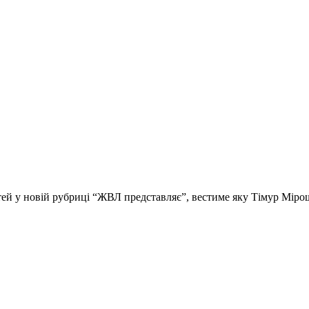
стей у новій рубриці “ЖВЛ представляє”, вестиме яку Тімур Мір