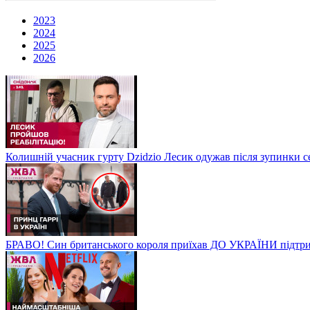
2023
2024
2025
2026
Колишній учасник гурту Dzidzio Лесик одужав після зупинки с
БРАВО! Син британського короля приїхав ДО УКРАЇНИ підтри