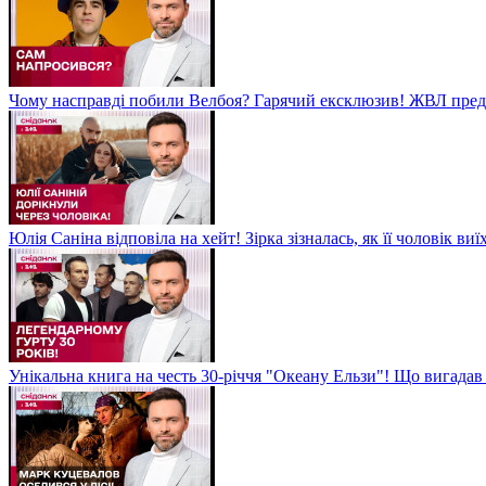
Чому насправді побили Велбоя? Гарячий ексклюзив! ЖВЛ пред
Юлія Саніна відповіла на хейт! Зірка зізналась, як її чоловік в
Унікальна книга на честь 30-річчя "Океану Ельзи"! Що вигада