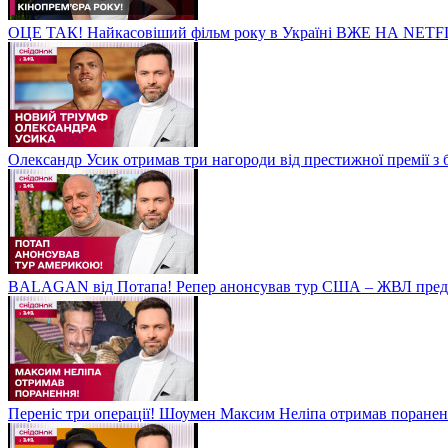
ОЦЕ ТАК! Найкасовіший фільм року в Україні ВЖЕ НА NETF
Олександр Усик отримав три нагороди від престижної премії з
BALAGAN від Потапа! Репер анонсував тур США – ЖВЛ пред
Переніс три операції! Шоумен Максим Неліпа отримав поранен