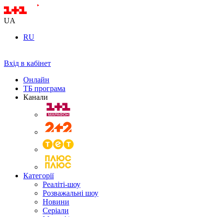
UA
RU
Вхід в кабінет
Онлайн
ТБ програма
Канали
Категорії
Реаліті-шоу
Розважальні шоу
Новини
Серіали