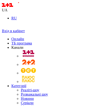
UA
RU
Вхід в кабінет
Онлайн
ТБ програма
Канали
Категорії
Реаліті-шоу
Розважальні шоу
Новини
Серіали