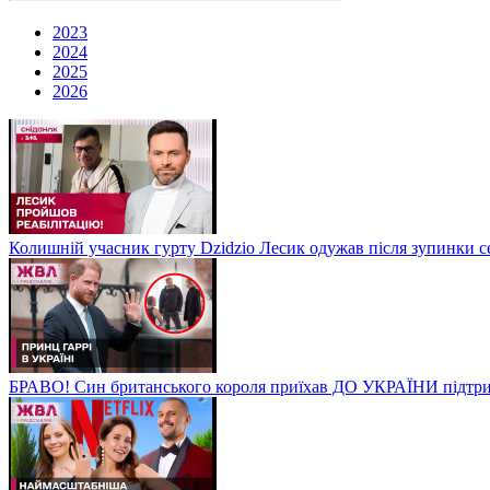
2023
2024
2025
2026
Колишній учасник гурту Dzidzio Лесик одужав після зупинки с
БРАВО! Син британського короля приїхав ДО УКРАЇНИ підтри