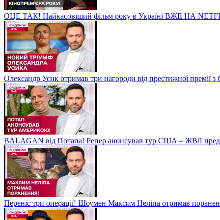
ОЦЕ ТАК! Найкасовіший фільм року в Україні ВЖЕ НА NETF
Олександр Усик отримав три нагороди від престижної премії з
BALAGAN від Потапа! Репер анонсував тур США – ЖВЛ пред
Переніс три операції! Шоумен Максим Неліпа отримав поранен