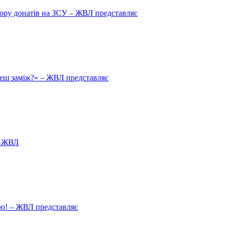
збору донатів на ЗСУ – ЖВЛ представляє
йдеш заміж?» – ЖВЛ представляє
я ЖВЛ
ію! – ЖВЛ представляє