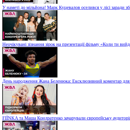
У наметі до мільйона! Марк Куцевалов оселився у лісі заради 
Неочікувані зізнання зірок на презентації фільму «Коли ти ви
День народження Жана Беленюка: Ексклюзивний коментар дл
FIЇNKA та Маша Кондратенко зачарували європейську аудитор