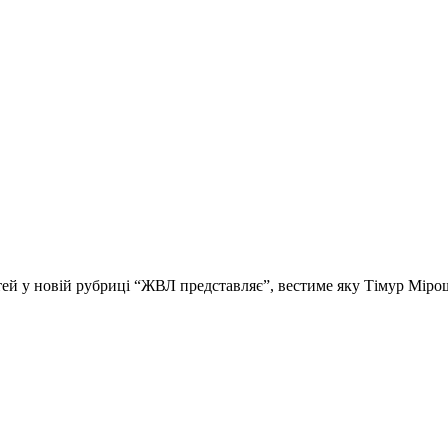
стей у новій рубриці “ЖВЛ представляє”, вестиме яку Тімур Мір