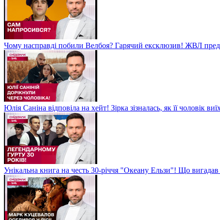
Чому насправді побили Велбоя? Гарячий ексклюзив! ЖВЛ пред
Юлія Саніна відповіла на хейт! Зірка зізналась, як її чоловік в
Унікальна книга на честь 30-річчя "Океану Ельзи"! Що вигада