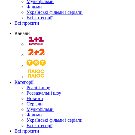
Мультфільми
Фільми
Українські фільми і серіали
Всі категорії
Всі проєкти
Канали
Категорії
Реаліті-шоу
Розважальні шоу
Новини
Серіали
Мультфільми
Фільми
Українські фільми і серіали
Всі категорії
Всі проєкти