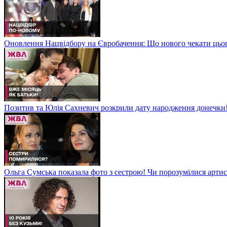
Оновлення Нацвідбору на Євробачення: Що нового чекати цьо
Позитив та Юлія Сахневич розкрили дату народження донечки
Ольга Сумська показала фото з сестрою! Чи порозумілися арт