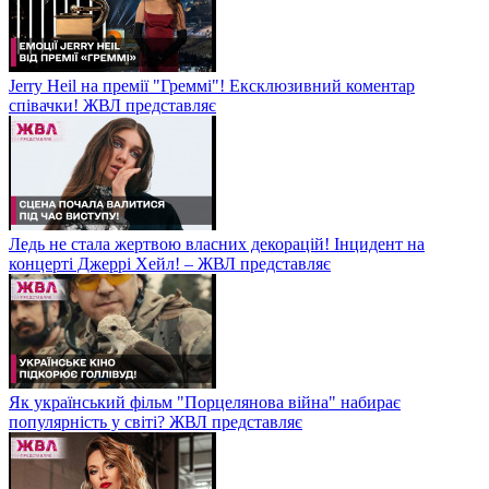
Jerry Heil на премії "Греммі"! Ексклюзивний коментар
співачки! ЖВЛ представляє
Ледь не стала жертвою власних декорацій! Інцидент на
концерті Джеррі Хейл! – ЖВЛ представляє
Як український фільм "Порцелянова війна" набирає
популярність у світі? ЖВЛ представляє