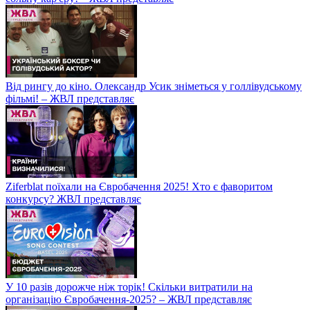
Від рингу до кіно. Олександр Усик зніметься у голлівудському
фільмі! – ЖВЛ представляє
Ziferblat поїхали на Євробачення 2025! Хто є фаворитом
конкурсу? ЖВЛ представляє
У 10 разів дорожче ніж торік! Скільки витратили на
організацію Євробачення-2025? – ЖВЛ представляє