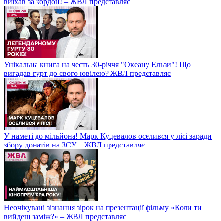
виїхав за кордон! – ЖВЛ представляє
Унікальна книга на честь 30-річчя "Океану Ельзи"! Що
вигадав гурт до свого ювілею? ЖВЛ представляє
У наметі до мільйона! Марк Куцевалов оселився у лісі заради
збору донатів на ЗСУ – ЖВЛ представляє
Неочікувані зізнання зірок на презентації фільму «Коли ти
вийдеш заміж?» – ЖВЛ представляє