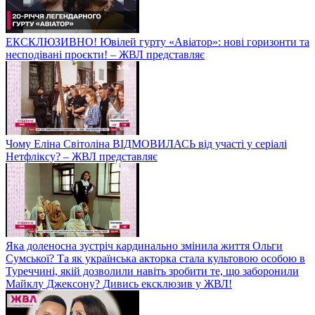
ЕКСКЛЮЗИВНО! Ювілей гурту «Авіатор»: нові горизонти та
несподівані проєкти! – ЖВЛ представляє
Чому Еліна Світоліна ВІДМОВИЛАСЬ від участі у серіалі
Нетфліксу? – ЖВЛ представляє
Яка доленосна зустріч кардинально змінила життя Ольги
Сумської? Та як українська акторка стала культовою особою в
Туреччині, якій дозволили навіть зробити те, що заборонили
Майклу Джексону? Дивись ексклюзив у ЖВЛ!