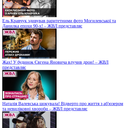
Ель Кравчук здивував раритетними фото Могилевської та
Данилка епохи 90-х! – ЖВЛ представляє
Жах! У будинок Євгена Яновича влучив дрон! – ЖВЛ
представляє
Наталія Валевська шокувала! Відверто про життя з аб'юзером
та невиліковні хвороби – ЖВЛ представляє