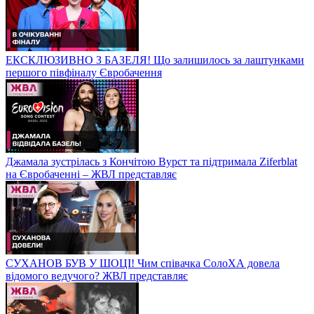
ЕКСКЛЮЗИВНО З БАЗЕЛЯ! Що залишилось за лаштунками
першого півфіналу Євробачення
Джамала зустрілась з Кончітою Вурст та підтримала Ziferblat
на Євробаченні – ЖВЛ представляє
СУХАНОВ БУВ У ШОЦІ! Чим співачка СолоХА довела
відомого ведучого? ЖВЛ представляє