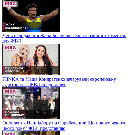
День народження Жана Беленюка: Ексклюзивний коментар
для ЖВЛ
FIЇNKA та Маша Кондратенко зачарували європейську
аудиторію! – ЖВЛ представляє
Оновлення Нацвідбору на Євробачення: Що нового чекати
цього року? ЖВЛ представляє