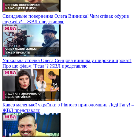
Скандальне повернення Олега Винника! Чим співак обурив
слухачів? – ЖВЛ представляє
Унікальна стрічка Олега Сенцова вийшла у широкий прокат!
Про що фільм "Реал"? ЖВЛ представляє
Кавер маленької українки з Рівного приголомшив Леді Гагу! –
ЖВЛ представляє