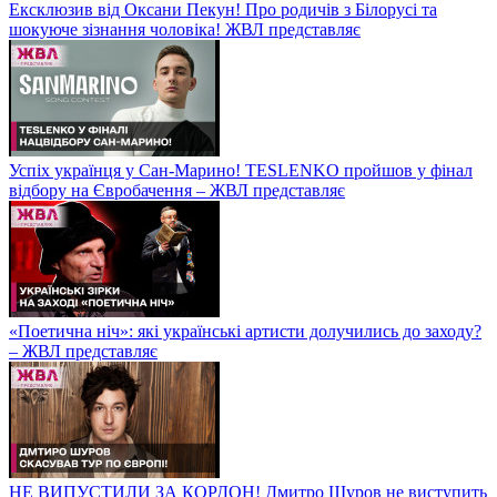
Ексклюзив від Оксани Пекун! Про родичів з Білорусі та
шокуюче зізнання чоловіка! ЖВЛ представляє
Успіх українця у Сан-Марино! TESLENKO пройшов у фінал
відбору на Євробачення – ЖВЛ представляє
«Поетична ніч»: які українські артисти долучились до заходу?
– ЖВЛ представляє
НЕ ВИПУСТИЛИ ЗА КОРДОН! Дмитро Шуров не виступить