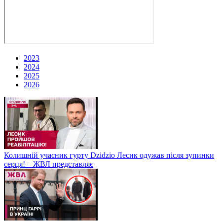
2023
2024
2025
2026
Колишній учасник гурту Dzidzio Лесик одужав після зупинки
серця! – ЖВЛ представляє