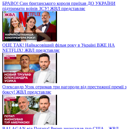
БРАВО! Син британського короля приїхав ДО УКРАЇНИ
підтримати воїнів ЗСУ! ЖВЛ представляє
ОЦЕ ТАК! Найкасовіший фільм року в Україні ВЖЕ НА
NETFLIX! ЖВЛ представляє
Олександр Усик отримав три нагороди від престижної премії з
боксу! ЖВЛ представляє
BALAGAN від Потапа! Репер анонсував тур США – ЖВЛ