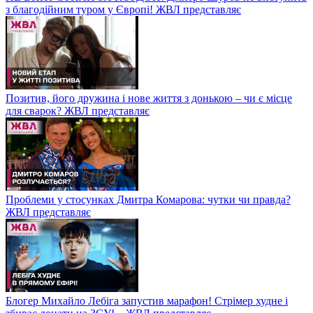
з благодійним туром у Європі! ЖВЛ представляє
Позитив, його дружина і нове життя з донькою – чи є місце
для сварок? ЖВЛ представляє
Проблеми у стосунках Дмитра Комарова: чутки чи правда?
ЖВЛ представляє
Блогер Михайло Лебіга запустив марафон! Стрімер худне і