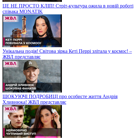
ЦЕ НЕ ПРОСТО КЛІП! Стріт-культура ожила в новій роботі
співака MONATIK
Унікальна подія! Світова зірка Кеті Перрі злітала у космос! –
ЖВЛ представляє
ШОКУЮЧІ ПОДРОБИЦІ про особисте життя Андрія
Хливнюка! ЖВЛ представляє