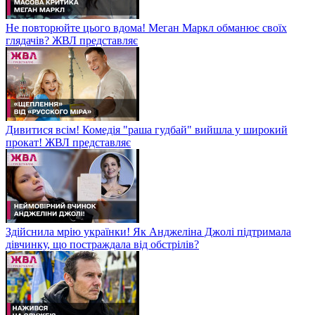
Не повторюйте цього вдома! Меган Маркл обманює своїх
глядачів? ЖВЛ представляє
Дивитися всім! Комедія "раша гудбай" вийшла у широкий
прокат! ЖВЛ представляє
Здійснила мрію українки! Як Анджеліна Джолі підтримала
дівчинку, що постраждала від обстрілів?