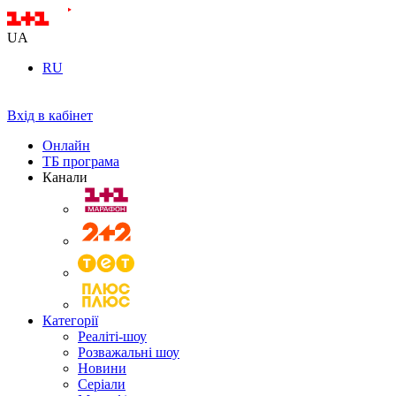
UA
RU
Вхід в кабінет
Онлайн
ТБ програма
Канали
Категорії
Реаліті-шоу
Розважальні шоу
Новини
Серіали