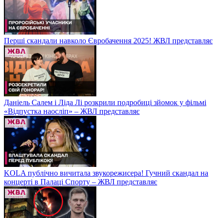
Перші скандали навколо Євробачення 2025! ЖВЛ представляє
Даніель Салем і Ліда Лі розкрили подробиці зйомок у фільмі
«Відпустка наосліп» – ЖВЛ представляє
KOLA публічно вичитала звукорежисера! Гучний скандал на
концерті в Палаці Спорту – ЖВЛ представляє