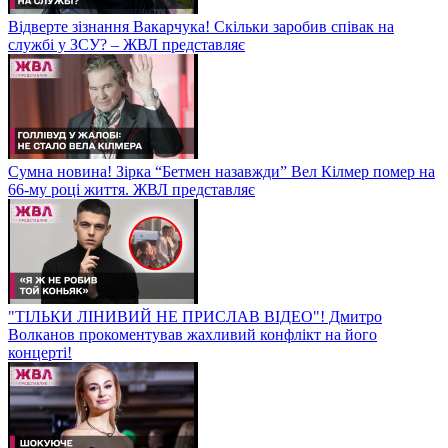
Відверте зізнання Вакарчука! Скільки заробив співак на
службі у ЗСУ? – ЖВЛ представляє
Сумна новина! Зірка “Бетмен назавжди” Вел Кілмер помер на
66-му році життя. ЖВЛ представляє
"ТІЛЬКИ ЛІНИВИЙ НЕ ПРИСЛАВ ВІДЕО"! Дмитро
Волканов прокоментував жахливий конфлікт на його
концерті!