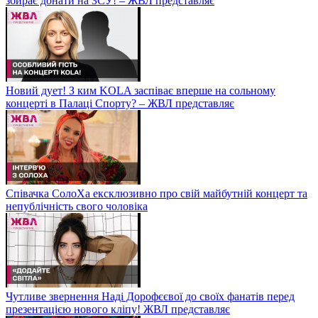
збирає донати на ЗСУ! – ЖВЛ представляє
Новий дует! З ким KOLA заспіває вперше на сольному
концерті в Палаці Спорту? – ЖВЛ представляє
Співачка СолоХа ексклюзивно про свій майбутній концерт та
непублічність свого чоловіка
Чутливе звернення Наді Дорофєєвої до своїх фанатів перед
презентацією нового кліпу! ЖВЛ представляє