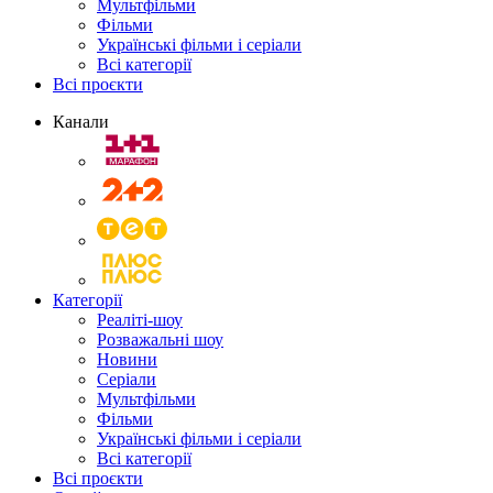
Мультфільми
Фільми
Українські фільми і серіали
Всі категорії
Всі проєкти
Канали
Категорії
Реаліті-шоу
Розважальні шоу
Новини
Серіали
Мультфільми
Фільми
Українські фільми і серіали
Всі категорії
Всі проєкти