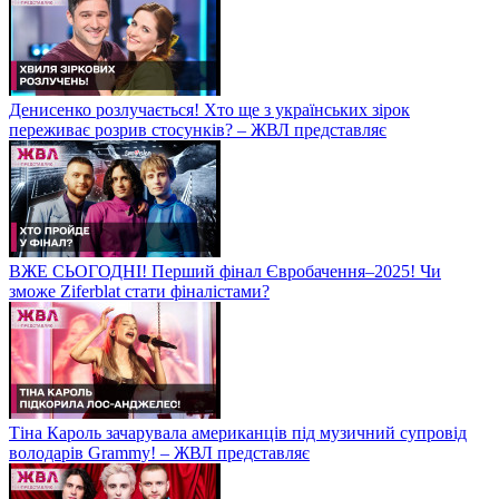
Денисенко розлучається! Хто ще з українських зірок
переживає розрив стосунків? – ЖВЛ представляє
ВЖЕ СЬОГОДНІ! Перший фінал Євробачення–2025! Чи
зможе Ziferblat стати фіналістами?
Тіна Кароль зачарувала американців під музичний супровід
володарів Grammy! – ЖВЛ представляє