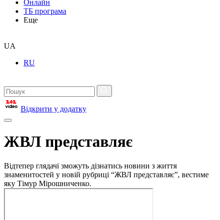
Онлайн
ТБ програма
Еще
UA
RU
Відкрити у додатку
ЖВЛ представляє
Відтепер глядачі зможуть дізнатись новини з життя
знаменитостей у новій рубриці “ЖВЛ представляє”, вестиме
яку Тімур Мірошниченко.