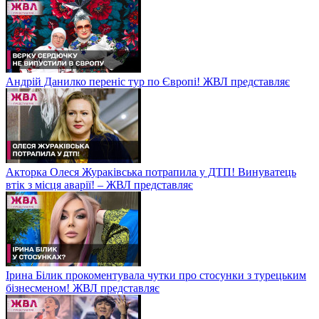
Андрій Данилко переніс тур по Європі! ЖВЛ представляє
Акторка Олеся Жураківська потрапила у ДТП! Винуватець
втік з місця аварії! – ЖВЛ представляє
Ірина Білик прокоментувала чутки про стосунки з турецьким
бізнесменом! ЖВЛ представляє