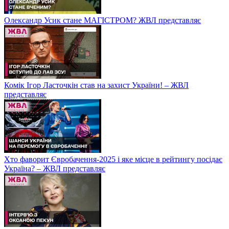
Олександр Усик стане МАГІСТРОМ? ЖВЛ представляє
Комік Ігор Ласточкін став на захист України! – ЖВЛ
представляє
Хто фаворит Євробачення-2025 і яке місце в рейтингу посідає
Україна? – ЖВЛ представляє