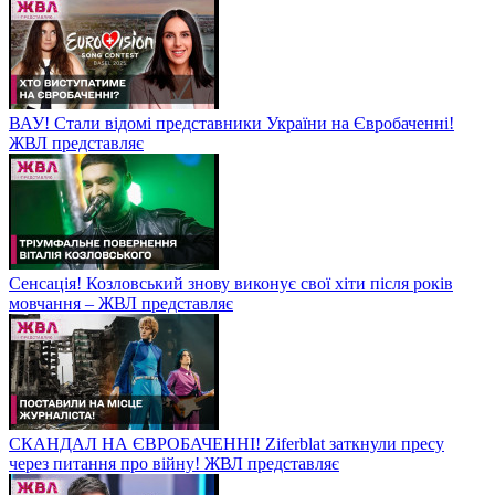
ВАУ! Стали відомі представники України на Євробаченні!
ЖВЛ представляє
Сенсація! Козловський знову виконує свої хіти після років
мовчання – ЖВЛ представляє
СКАНДАЛ НА ЄВРОБАЧЕННІ! Ziferblat заткнули пресу
через питання про війну! ЖВЛ представляє