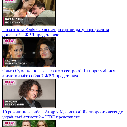
Позитив та Юлія Сахневич розкрили дату народження
донечки! – ЖВЛ представляє
Ольга Сумська показала фото з сестрою! Чи порозумілися
артистки між собою? ЖВЛ представляє
10 роковини загибелі Андрія Кузьменка! Як згадують легенду
українські артисти? – ЖВЛ представляє