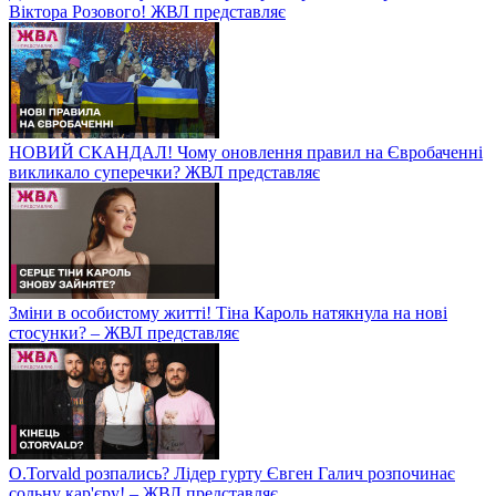
Віктора Розового! ЖВЛ представляє
НОВИЙ СКАНДАЛ! Чому оновлення правил на Євробаченні
викликало суперечки? ЖВЛ представляє
Зміни в особистому житті! Тіна Кароль натякнула на нові
стосунки? – ЖВЛ представляє
O.Torvald розпались? Лідер гурту Євген Галич розпочинає
сольну кар'єру! – ЖВЛ представляє