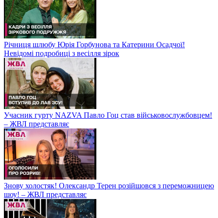
Річниця шлюбу Юрія Горбунова та Катерини Осадчої!
Невідомі подробиці з весілля зірок
Учасник гурту NAZVA Павло Гоц став військовослужбовцем!
– ЖВЛ представляє
Знову холостяк! Олександр Терен розійшовся з переможницею
шоу! – ЖВЛ представляє