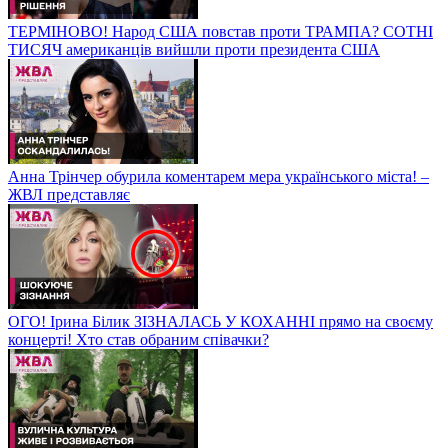
ТЕРМІНОВО! Народ США повстав проти ТРАМПА? СОТНІ
ТИСЯЧ американців вийшли проти президента США
Анна Трінчер обурила коментарем мера українського міста! –
ЖВЛ представляє
ОГО! Ірина Білик ЗІЗНАЛАСЬ У КОХАННІ прямо на своєму
концерті! Хто став обраним співачки?