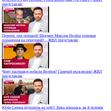
представляє
Переніс три операції! Шоумен Максим Неліпа отримав
поранення на передовій! – ЖВЛ представляє
Чому насправді побили Велбоя? Гарячий ексклюзив! ЖВЛ
представляє
Юлія Саніна відповіла на хейт! Зірка зізналась, як її чоловік