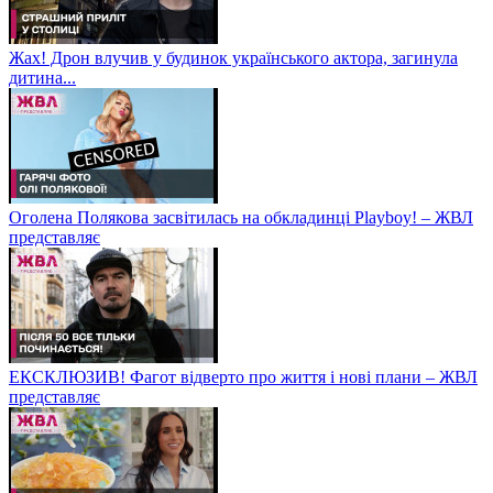
Жах! Дрон влучив у будинок українського актора, загинула
дитина...
Оголена Полякова засвітилась на обкладинці Playboy! – ЖВЛ
представляє
ЕКСКЛЮЗИВ! Фагот відверто про життя і нові плани – ЖВЛ
представляє