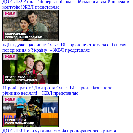
ДО СЛІЗ! Анна Трінчер заспівала з військовим, який пережив
контузію! ЖВЛ представляє
«Діти дуже щасливі»: Ольга Вівчарюк не стримала сліз після
повернення в Україну! – ЖВЛ представляє
11 років разом! Дмитро та Ольга Вівчарюк відзначили
річницю весілля! – ЖВЛ представляє
ДО СЛІЗ! Нова чутлива історія про пораненого артиста