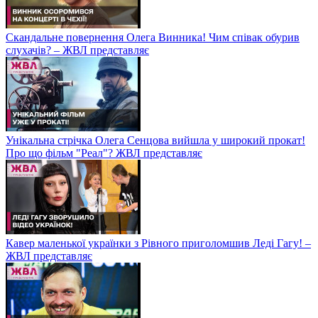
Скандальне повернення Олега Винника! Чим співак обурив
слухачів? – ЖВЛ представляє
Унікальна стрічка Олега Сенцова вийшла у широкий прокат!
Про що фільм "Реал"? ЖВЛ представляє
Кавер маленької українки з Рівного приголомшив Леді Гагу! –
ЖВЛ представляє