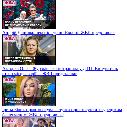
Андрій Данилко переніс тур по Європі! ЖВЛ представляє
Акторка Олеся Жураківська потрапила у ДТП! Винуватець
втік з місця аварії! – ЖВЛ представляє
Ірина Білик прокоментувала чутки про стосунки з турецьким
бізнесменом! ЖВЛ представляє