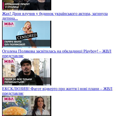
Жах! Дрон влучив у будинок українського актора, загинула
дитина...
Оголена Полякова засвітилась на обкладинці Playboy! – ЖВЛ
представляє
ЕКСКЛЮЗИВ! Фагот відверто про життя і нові плани – ЖВЛ
представляє