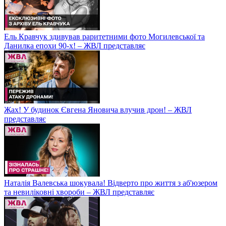
Ель Кравчук здивував раритетними фото Могилевської та
Данилка епохи 90-х! – ЖВЛ представляє
Жах! У будинок Євгена Яновича влучив дрон! – ЖВЛ
представляє
Наталія Валевська шокувала! Відверто про життя з аб'юзером
та невиліковні хвороби – ЖВЛ представляє