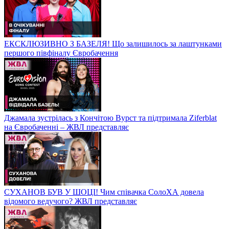
ЕКСКЛЮЗИВНО З БАЗЕЛЯ! Що залишилось за лаштунками
першого півфіналу Євробачення
Джамала зустрілась з Кончітою Вурст та підтримала Ziferblat
на Євробаченні – ЖВЛ представляє
СУХАНОВ БУВ У ШОЦІ! Чим співачка СолоХА довела
відомого ведучого? ЖВЛ представляє