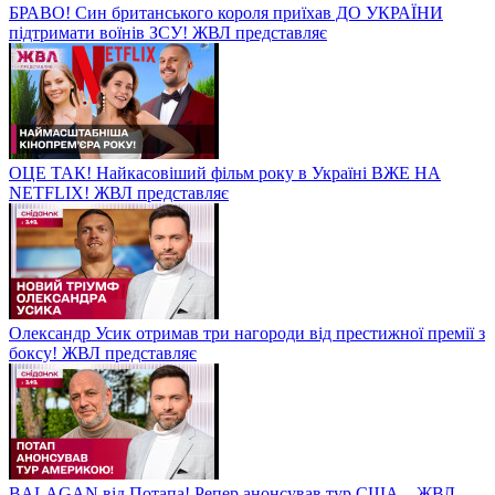
БРАВО! Син британського короля приїхав ДО УКРАЇНИ
підтримати воїнів ЗСУ! ЖВЛ представляє
ОЦЕ ТАК! Найкасовіший фільм року в Україні ВЖЕ НА
NETFLIX! ЖВЛ представляє
Олександр Усик отримав три нагороди від престижної премії з
боксу! ЖВЛ представляє
BALAGAN від Потапа! Репер анонсував тур США – ЖВЛ