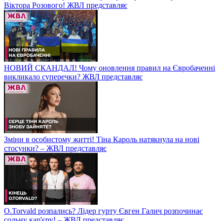
Віктора Розового! ЖВЛ представляє
НОВИЙ СКАНДАЛ! Чому оновлення правил на Євробаченні
викликало суперечки? ЖВЛ представляє
Зміни в особистому житті! Тіна Кароль натякнула на нові
стосунки? – ЖВЛ представляє
O.Torvald розпались? Лідер гурту Євген Галич розпочинає
сольну кар'єру! – ЖВЛ представляє