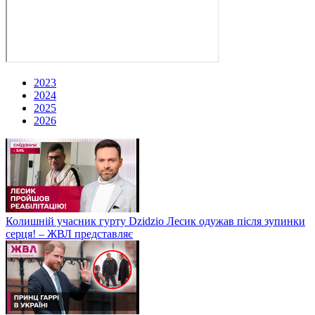
2023
2024
2025
2026
Колишній учасник гурту Dzidzio Лесик одужав після зупинки
серця! – ЖВЛ представляє