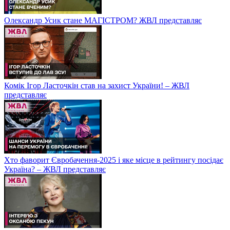
Олександр Усик стане МАГІСТРОМ? ЖВЛ представляє
Комік Ігор Ласточкін став на захист України! – ЖВЛ
представляє
Хто фаворит Євробачення-2025 і яке місце в рейтингу посідає
Україна? – ЖВЛ представляє