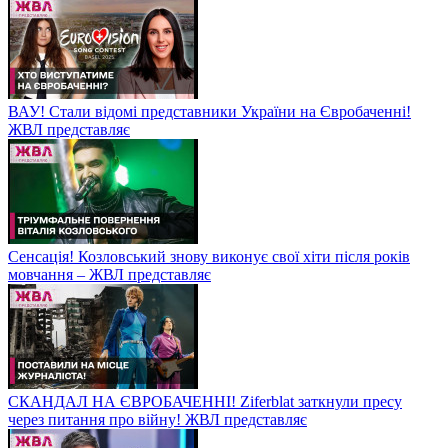
ВАУ! Стали відомі представники України на Євробаченні!
ЖВЛ представляє
Сенсація! Козловський знову виконує свої хіти після років
мовчання – ЖВЛ представляє
СКАНДАЛ НА ЄВРОБАЧЕННІ! Ziferblat заткнули пресу
через питання про війну! ЖВЛ представляє