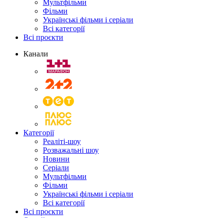
Мультфільми
Фільми
Українські фільми і серіали
Всі категорії
Всі проєкти
Канали
Категорії
Реаліті-шоу
Розважальні шоу
Новини
Серіали
Мультфільми
Фільми
Українські фільми і серіали
Всі категорії
Всі проєкти