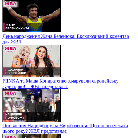
День народження Жана Беленюка: Ексклюзивний коментар
для ЖВЛ
FIЇNKA та Маша Кондратенко зачарували європейську
аудиторію! – ЖВЛ представляє
Оновлення Нацвідбору на Євробачення: Що нового чекати
цього року? ЖВЛ представляє