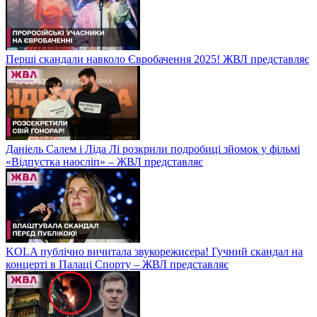
Перші скандали навколо Євробачення 2025! ЖВЛ представляє
Даніель Салем і Ліда Лі розкрили подробиці зйомок у фільмі
«Відпустка наосліп» – ЖВЛ представляє
KOLA публічно вичитала звукорежисера! Гучний скандал на
концерті в Палаці Спорту – ЖВЛ представляє