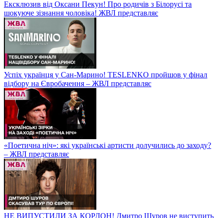
Ексклюзив від Оксани Пекун! Про родичів з Білорусі та
шокуюче зізнання чоловіка! ЖВЛ представляє
Успіх українця у Сан-Марино! TESLENKO пройшов у фінал
відбору на Євробачення – ЖВЛ представляє
«Поетична ніч»: які українські артисти долучились до заходу?
– ЖВЛ представляє
НЕ ВИПУСТИЛИ ЗА КОРДОН! Дмитро Шуров не виступить