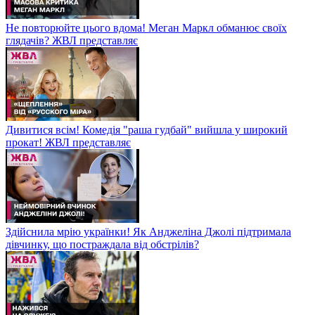
Не повторюйте цього вдома! Меган Маркл обманює своїх
глядачів? ЖВЛ представляє
Дивитися всім! Комедія "раша гудбай" вийшла у широкий
прокат! ЖВЛ представляє
Здійснила мрію українки! Як Анджеліна Джолі підтримала
дівчинку, що постраждала від обстрілів?