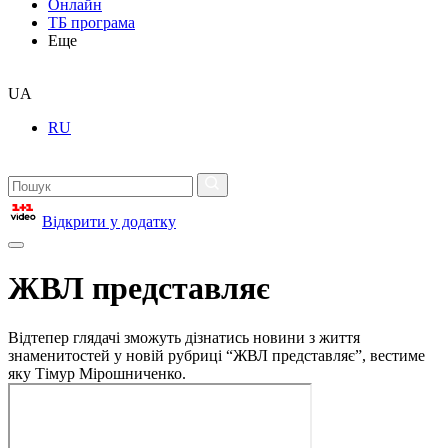
Онлайн
ТБ програма
Еще
UA
RU
Відкрити у додатку
ЖВЛ представляє
Відтепер глядачі зможуть дізнатись новини з життя
знаменитостей у новій рубриці “ЖВЛ представляє”, вестиме
яку Тімур Мірошниченко.