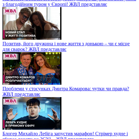
з благодійним туром у Європі! ЖВЛ представляє
Позитив, його дружина і нове життя з донькою – чи є місце
для сварок? ЖВЛ представляє
Проблеми у стосунках Дмитра Комарова: чутки чи правда?
ЖВЛ представляє
Блогер Михайло Лебіга запустив марафон! Стрімер худне і