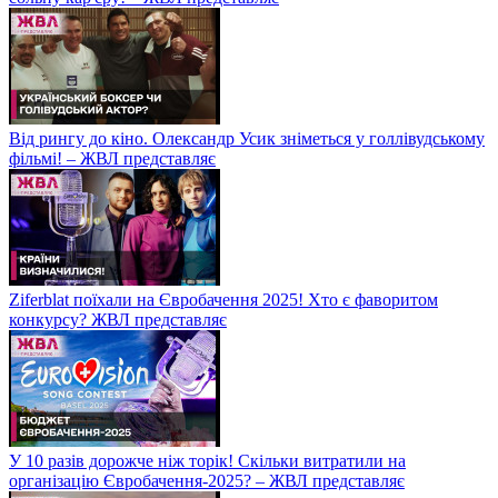
Від рингу до кіно. Олександр Усик зніметься у голлівудському
фільмі! – ЖВЛ представляє
Ziferblat поїхали на Євробачення 2025! Хто є фаворитом
конкурсу? ЖВЛ представляє
У 10 разів дорожче ніж торік! Скільки витратили на
організацію Євробачення-2025? – ЖВЛ представляє