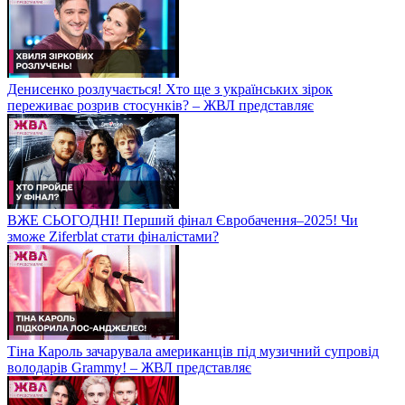
Денисенко розлучається! Хто ще з українських зірок
переживає розрив стосунків? – ЖВЛ представляє
ВЖЕ СЬОГОДНІ! Перший фінал Євробачення–2025! Чи
зможе Ziferblat стати фіналістами?
Тіна Кароль зачарувала американців під музичний супровід
володарів Grammy! – ЖВЛ представляє