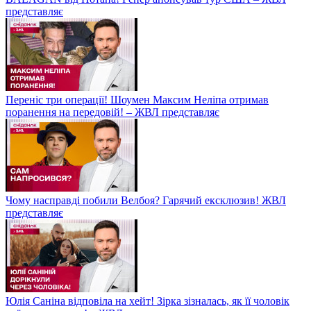
представляє
Переніс три операції! Шоумен Максим Неліпа отримав
поранення на передовій! – ЖВЛ представляє
Чому насправді побили Велбоя? Гарячий ексклюзив! ЖВЛ
представляє
Юлія Саніна відповіла на хейт! Зірка зізналась, як її чоловік