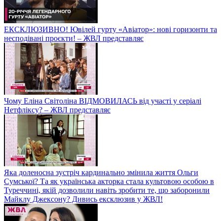
ЕКСКЛЮЗИВНО! Ювілей гурту «Авіатор»: нові горизонти та
несподівані проєкти! – ЖВЛ представляє
Чому Еліна Світоліна ВІДМОВИЛАСЬ від участі у серіалі
Нетфліксу? – ЖВЛ представляє
Яка доленосна зустріч кардинально змінила життя Ольги
Сумської? Та як українська акторка стала культовою особою в
Туреччині, якій дозволили навіть зробити те, що заборонили
Майклу Джексону? Дивись ексклюзив у ЖВЛ!