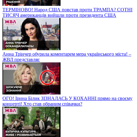
ТЕРМІНОВО! Народ США повстав проти ТРАМПА? СОТНІ
ТИСЯЧ американців вийшли проти президента США
Анна Трінчер обурила коментарем мера українського міста! –
ЖВЛ представляє
ОГО! Ірина Білик ЗІЗНАЛАСЬ У КОХАННІ прямо на своєму
концерті! Хто став обраним співачки?