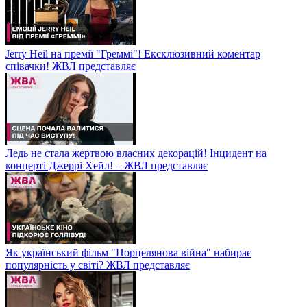
Jerry Heil на премії "Греммі"! Ексклюзивний коментар
співачки! ЖВЛ представляє
Ледь не стала жертвою власних декорацій! Інцидент на
концерті Джеррі Хейл! – ЖВЛ представляє
Як український фільм "Порцелянова війна" набирає
популярність у світі? ЖВЛ представляє