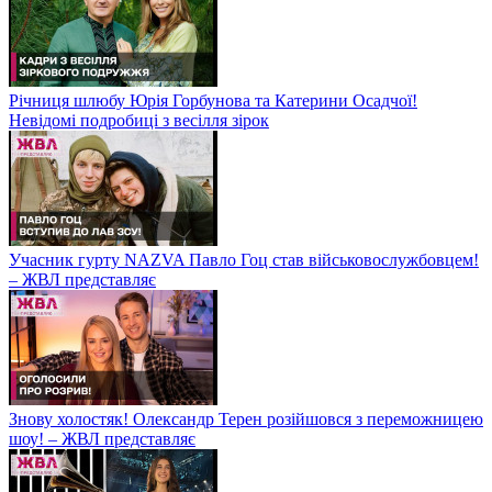
Річниця шлюбу Юрія Горбунова та Катерини Осадчої!
Невідомі подробиці з весілля зірок
Учасник гурту NAZVA Павло Гоц став військовослужбовцем!
– ЖВЛ представляє
Знову холостяк! Олександр Терен розійшовся з переможницею
шоу! – ЖВЛ представляє