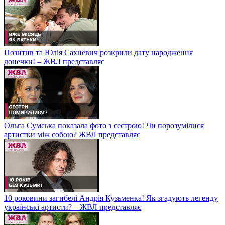
Позитив та Юлія Сахневич розкрили дату народження
донечки! – ЖВЛ представляє
Ольга Сумська показала фото з сестрою! Чи порозумілися
артистки між собою? ЖВЛ представляє
10 роковини загибелі Андрія Кузьменка! Як згадують легенду
українські артисти? – ЖВЛ представляє