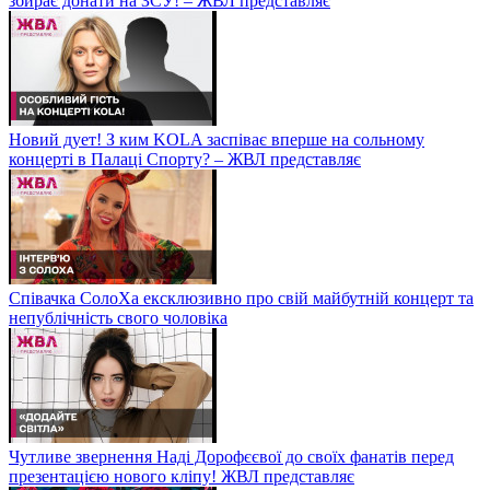
збирає донати на ЗСУ! – ЖВЛ представляє
Новий дует! З ким KOLA заспіває вперше на сольному
концерті в Палаці Спорту? – ЖВЛ представляє
Співачка СолоХа ексклюзивно про свій майбутній концерт та
непублічність свого чоловіка
Чутливе звернення Наді Дорофєєвої до своїх фанатів перед
презентацією нового кліпу! ЖВЛ представляє