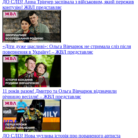
ДО СЛІЗ! Анна Трінчер заспівала з військовим, який пережив
контузію! ЖВЛ представляє
«Діти дуже щасливі»: Ольга Вівчарюк не стримала сліз після
повернення в Україну! – ЖВЛ представляє
11 років разом! Дмитро та Ольга Вівчарюк відзначили
річницю весілля! – ЖВЛ представляє
ДО СЛІЗ! Нова чутлива історія про пораненого артиста