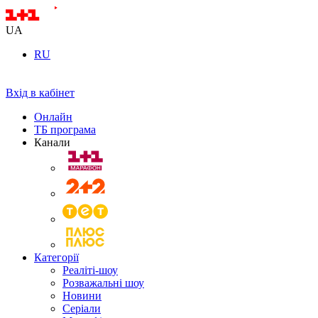
UA
RU
Вхід в кабінет
Онлайн
ТБ програма
Канали
Категорії
Реаліті-шоу
Розважальні шоу
Новини
Серіали