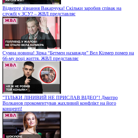
Відверте зізнання Вакарчука! Скільки заробив співак на
службі у ЗСУ? – ЖВЛ представляє
Сумна новина! Зірка “Бетмен назавжди” Вел Кілмер помер на
66-му році життя. ЖВЛ представляє
"ТІЛЬКИ ЛІНИВИЙ НЕ ПРИСЛАВ ВІДЕО"! Дмитро
Волканов прокоментував жахливий конфлікт на його
концерті!