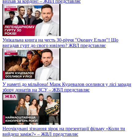
виїхав за кордон! – ЖВЛ представляє
Унікальна книга на честь 30-річчя "Океану Ельзи"! Що
вигадав гурт до свого ювілею? ЖВЛ представляє
У наметі до мільйона! Марк Куцевалов оселився у лісі заради
збору донатів на ЗСУ – ЖВЛ представляє
Неочікувані зізнання зірок на презентації фільму «Коли ти
вийдеш заміж?» – ЖВЛ представляє