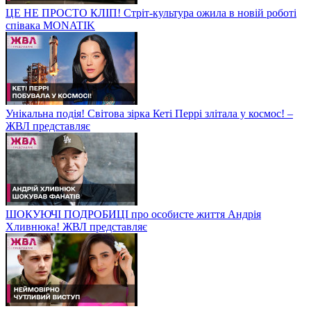
ЦЕ НЕ ПРОСТО КЛІП! Стріт-культура ожила в новій роботі
співака MONATIK
Унікальна подія! Світова зірка Кеті Перрі злітала у космос! –
ЖВЛ представляє
ШОКУЮЧІ ПОДРОБИЦІ про особисте життя Андрія
Хливнюка! ЖВЛ представляє