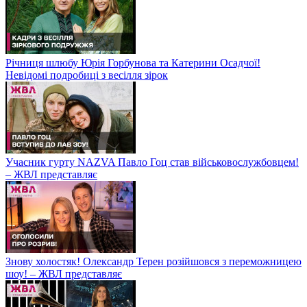
Річниця шлюбу Юрія Горбунова та Катерини Осадчої!
Невідомі подробиці з весілля зірок
Учасник гурту NAZVA Павло Гоц став військовослужбовцем!
– ЖВЛ представляє
Знову холостяк! Олександр Терен розійшовся з переможницею
шоу! – ЖВЛ представляє