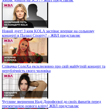
збирає донати на ЗСУ! – ЖВЛ представляє
Новий дует! З ким KOLA заспіває вперше на сольному
концерті в Палаці Спорту? – ЖВЛ представляє
Співачка СолоХа ексклюзивно про свій майбутній концерт та
непублічність свого чоловіка
Чутливе звернення Наді Дорофєєвої до своїх фанатів перед
презентацією нового кліпу! ЖВЛ представляє