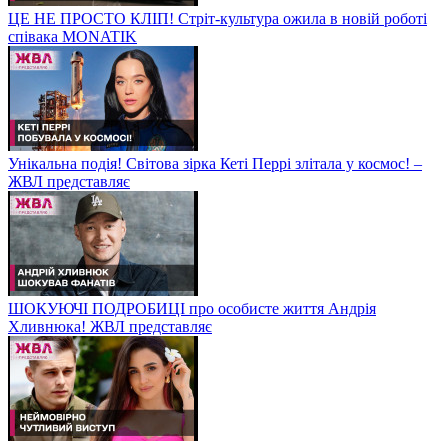
ЦЕ НЕ ПРОСТО КЛІП! Стріт-культура ожила в новій роботі
співака MONATIK
Унікальна подія! Світова зірка Кеті Перрі злітала у космос! –
ЖВЛ представляє
ШОКУЮЧІ ПОДРОБИЦІ про особисте життя Андрія
Хливнюка! ЖВЛ представляє