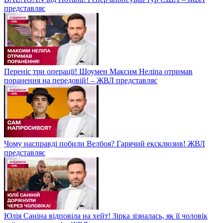
представляє
Переніс три операції! Шоумен Максим Неліпа отримав
поранення на передовій! – ЖВЛ представляє
Чому насправді побили Велбоя? Гарячий ексклюзив! ЖВЛ
представляє
Юлія Саніна відповіла на хейт! Зірка зізналась, як її чоловік