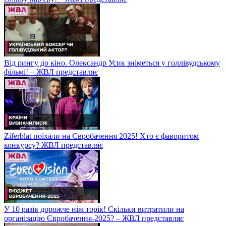
Від рингу до кіно. Олександр Усик зніметься у голлівудському
фільмі! – ЖВЛ представляє
Ziferblat поїхали на Євробачення 2025! Хто є фаворитом
конкурсу? ЖВЛ представляє
У 10 разів дорожче ніж торік! Скільки витратили на
організацію Євробачення-2025? – ЖВЛ представляє