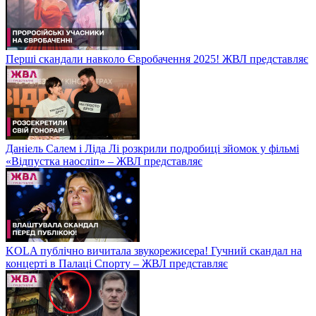
Перші скандали навколо Євробачення 2025! ЖВЛ представляє
Даніель Салем і Ліда Лі розкрили подробиці зйомок у фільмі
«Відпустка наосліп» – ЖВЛ представляє
KOLA публічно вичитала звукорежисера! Гучний скандал на
концерті в Палаці Спорту – ЖВЛ представляє