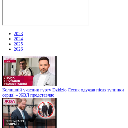
2023
2024
2025
2026
Колишній учасник гурту Dzidzio Лесик одужав після зупинки
серця! – ЖВЛ представляє