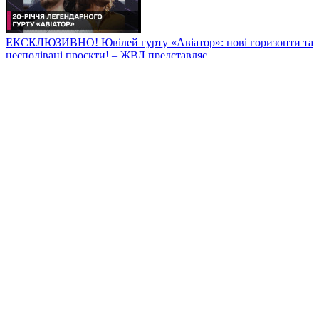
ЕКСКЛЮЗИВНО! Ювілей гурту «Авіатор»: нові горизонти та
несподівані проєкти! – ЖВЛ представляє
Чому Еліна Світоліна ВІДМОВИЛАСЬ від участі у серіалі
Нетфліксу? – ЖВЛ представляє
Яка доленосна зустріч кардинально змінила життя Ольги
Сумської? Та як українська акторка стала культовою особою в
Туреччині, якій дозволили навіть зробити те, що заборонили
Майклу Джексону? Дивись ексклюзив у ЖВЛ!