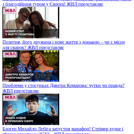
з благодійним туром у Європі! ЖВЛ представляє
Позитив, його дружина і нове життя з донькою – чи є місце
для сварок? ЖВЛ представляє
Проблеми у стосунках Дмитра Комарова: чутки чи правда?
ЖВЛ представляє
Блогер Михайло Лебіга запустив марафон! Стрімер худне і