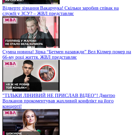
Відверте зізнання Вакарчука! Скільки заробив співак на
службі у ЗСУ? – ЖВЛ представляє
Сумна новина! Зірка “Бетмен назавжди” Вел Кілмер помер на
66-му році життя. ЖВЛ представляє
"ТІЛЬКИ ЛІНИВИЙ НЕ ПРИСЛАВ ВІДЕО"! Дмитро
Волканов прокоментував жахливий конфлікт на його
концерті!