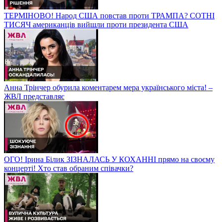
ТЕРМІНОВО! Народ США повстав проти ТРАМПА? СОТНІ
ТИСЯЧ американців вийшли проти президента США
Анна Трінчер обурила коментарем мера українського міста! –
ЖВЛ представляє
ОГО! Ірина Білик ЗІЗНАЛАСЬ У КОХАННІ прямо на своєму
концерті! Хто став обраним співачки?