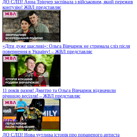
ДО СЛІЗ! Анна Трінчер заспівала з військовим, який пережив
контузію! ЖВЛ представляє
«Діти дуже щасливі»: Ольга Вівчарюк не стримала сліз після
повернення в Україну! – ЖВЛ представляє
11 років разом! Дмитро та Ольга Вівчарюк відзначили
річницю весілля! – ЖВЛ представляє
ДО СЛІЗ! Нова чутлива історія про пораненого артиста