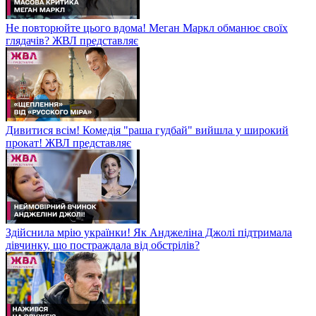
Не повторюйте цього вдома! Меган Маркл обманює своїх
глядачів? ЖВЛ представляє
Дивитися всім! Комедія "раша гудбай" вийшла у широкий
прокат! ЖВЛ представляє
Здійснила мрію українки! Як Анджеліна Джолі підтримала
дівчинку, що постраждала від обстрілів?