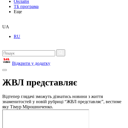
Онлайн
ТБ програма
Еще
UA
RU
Відкрити у додатку
ЖВЛ представляє
Відтепер глядачі зможуть дізнатись новини з життя
знаменитостей у новій рубриці “ЖВЛ представляє”, вестиме
яку Тімур Мірошниченко.