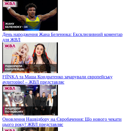
День народження Жана Беленюка: Ексклюзивний коментар
для ЖВЛ
FIЇNKA та Маша Кондратенко зачарували європейську
аудиторію! – ЖВЛ представляє
Оновлення Нацвідбору на Євробачення: Що нового чекати
цього року? ЖВЛ представляє