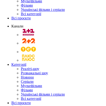
Мультфільми
Фільми
Українські фільми і серіали
Всі категорії
Всі проєкти
Канали
Категорії
Реаліті-шоу
Розважальні шоу
Новини
Серіали
Мультфільми
Фільми
Українські фільми і серіали
Всі категорії
Всі проєкти