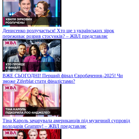
Денисенко розлучається! Хто ще з українських зірок
переживає розрив стосунків? – ЖВЛ представляє
ВЖЕ СЬОГОДНІ! Перший фінал Євробачення–2025! Чи
зможе Ziferblat стати фіналістами?
Тіна Кароль зачарувала американців під музичний супровід
володарів Grammy! – ЖВЛ представляє