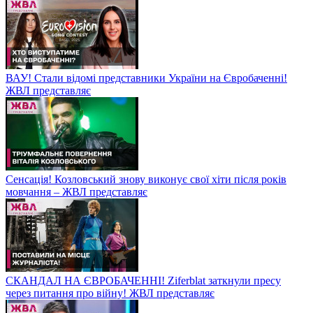
ВАУ! Стали відомі представники України на Євробаченні!
ЖВЛ представляє
Сенсація! Козловський знову виконує свої хіти після років
мовчання – ЖВЛ представляє
СКАНДАЛ НА ЄВРОБАЧЕННІ! Ziferblat заткнули пресу
через питання про війну! ЖВЛ представляє