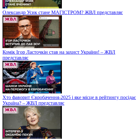
Олександр Усик стане МАГІСТРОМ? ЖВЛ представляє
Комік Ігор Ласточкін став на захист України! – ЖВЛ
представляє
Хто фаворит Євробачення-2025 і яке місце в рейтингу посідає
Україна? – ЖВЛ представляє