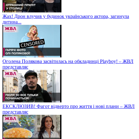
Жах! Дрон влучив у будинок українського актора, загинула
дитина...
Оголена Полякова засвітилась на обкладинці Playboy! – ЖВЛ
представляє
ЕКСКЛЮЗИВ! Фагот відверто про життя і нові плани – ЖВЛ
представляє