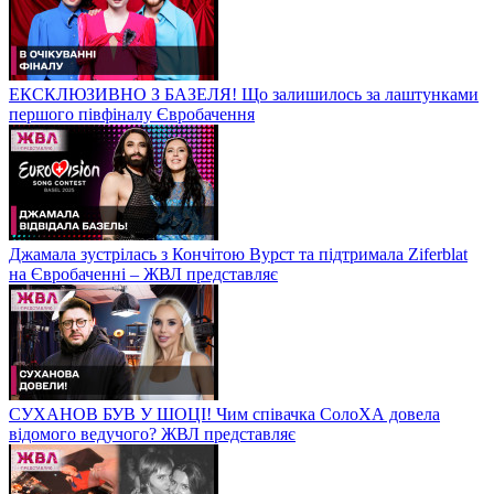
ЕКСКЛЮЗИВНО З БАЗЕЛЯ! Що залишилось за лаштунками
першого півфіналу Євробачення
Джамала зустрілась з Кончітою Вурст та підтримала Ziferblat
на Євробаченні – ЖВЛ представляє
СУХАНОВ БУВ У ШОЦІ! Чим співачка СолоХА довела
відомого ведучого? ЖВЛ представляє