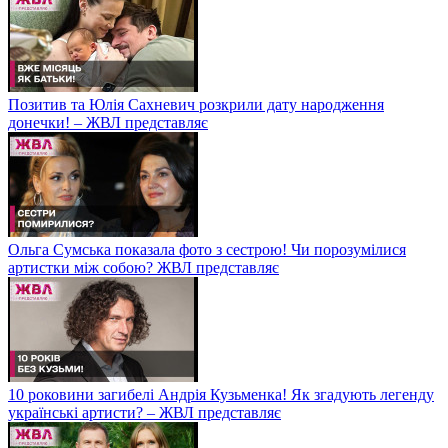
Позитив та Юлія Сахневич розкрили дату народження
донечки! – ЖВЛ представляє
Ольга Сумська показала фото з сестрою! Чи порозумілися
артистки між собою? ЖВЛ представляє
10 роковини загибелі Андрія Кузьменка! Як згадують легенду
українські артисти? – ЖВЛ представляє