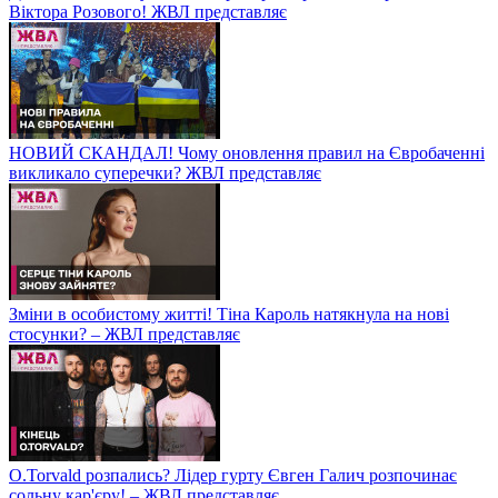
Віктора Розового! ЖВЛ представляє
НОВИЙ СКАНДАЛ! Чому оновлення правил на Євробаченні
викликало суперечки? ЖВЛ представляє
Зміни в особистому житті! Тіна Кароль натякнула на нові
стосунки? – ЖВЛ представляє
O.Torvald розпались? Лідер гурту Євген Галич розпочинає
сольну кар'єру! – ЖВЛ представляє