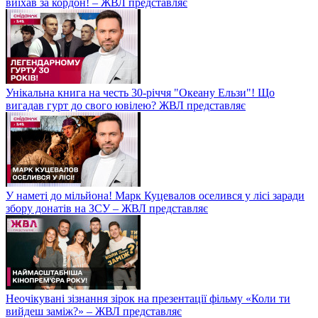
виїхав за кордон! – ЖВЛ представляє
Унікальна книга на честь 30-річчя "Океану Ельзи"! Що
вигадав гурт до свого ювілею? ЖВЛ представляє
У наметі до мільйона! Марк Куцевалов оселився у лісі заради
збору донатів на ЗСУ – ЖВЛ представляє
Неочікувані зізнання зірок на презентації фільму «Коли ти
вийдеш заміж?» – ЖВЛ представляє