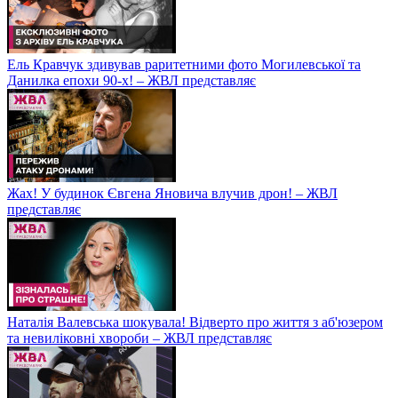
Ель Кравчук здивував раритетними фото Могилевської та
Данилка епохи 90-х! – ЖВЛ представляє
Жах! У будинок Євгена Яновича влучив дрон! – ЖВЛ
представляє
Наталія Валевська шокувала! Відверто про життя з аб'юзером
та невиліковні хвороби – ЖВЛ представляє