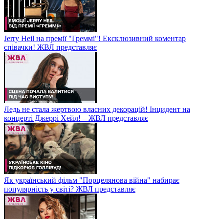
Jerry Heil на премії "Греммі"! Ексклюзивний коментар
співачки! ЖВЛ представляє
Ледь не стала жертвою власних декорацій! Інцидент на
концерті Джеррі Хейл! – ЖВЛ представляє
Як український фільм "Порцелянова війна" набирає
популярність у світі? ЖВЛ представляє