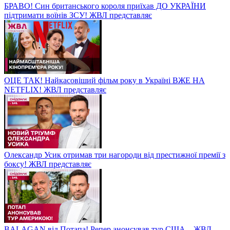
БРАВО! Син британського короля приїхав ДО УКРАЇНИ
підтримати воїнів ЗСУ! ЖВЛ представляє
ОЦЕ ТАК! Найкасовіший фільм року в Україні ВЖЕ НА
NETFLIX! ЖВЛ представляє
Олександр Усик отримав три нагороди від престижної премії з
боксу! ЖВЛ представляє
BALAGAN від Потапа! Репер анонсував тур США – ЖВЛ