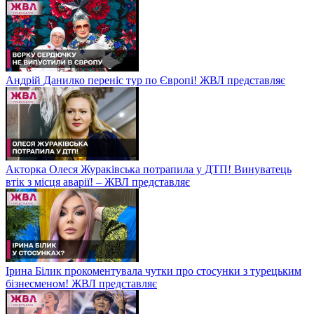
Андрій Данилко переніс тур по Європі! ЖВЛ представляє
Акторка Олеся Жураківська потрапила у ДТП! Винуватець
втік з місця аварії! – ЖВЛ представляє
Ірина Білик прокоментувала чутки про стосунки з турецьким
бізнесменом! ЖВЛ представляє