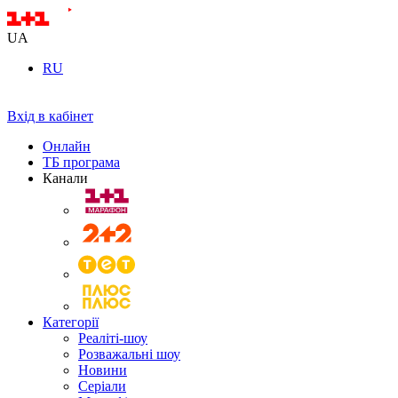
UA
RU
Вхід в кабінет
Онлайн
ТБ програма
Канали
Категорії
Реаліті-шоу
Розважальні шоу
Новини
Серіали