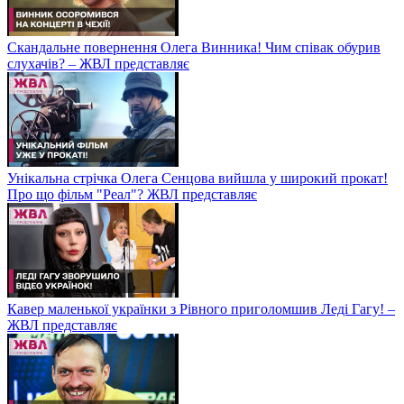
Скандальне повернення Олега Винника! Чим співак обурив
слухачів? – ЖВЛ представляє
Унікальна стрічка Олега Сенцова вийшла у широкий прокат!
Про що фільм "Реал"? ЖВЛ представляє
Кавер маленької українки з Рівного приголомшив Леді Гагу! –
ЖВЛ представляє