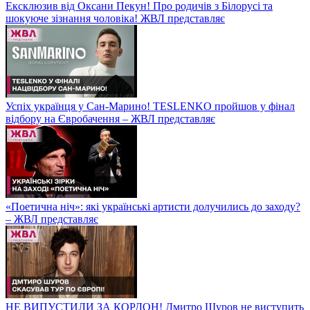
Ексклюзив від Оксани Пекун! Про родичів з Білорусі та
шокуюче зізнання чоловіка! ЖВЛ представляє
Успіх українця у Сан-Марино! TESLENKO пройшов у фінал
відбору на Євробачення – ЖВЛ представляє
«Поетична ніч»: які українські артисти долучились до заходу?
– ЖВЛ представляє
НЕ ВИПУСТИЛИ ЗА КОРДОН! Дмитро Шуров не виступить