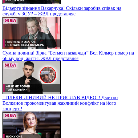
Відверте зізнання Вакарчука! Скільки заробив співак на
службі у ЗСУ? – ЖВЛ представляє
Сумна новина! Зірка “Бетмен назавжди” Вел Кілмер помер на
66-му році життя. ЖВЛ представляє
"ТІЛЬКИ ЛІНИВИЙ НЕ ПРИСЛАВ ВІДЕО"! Дмитро
Волканов прокоментував жахливий конфлікт на його
концерті!