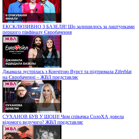
ЕКСКЛЮЗИВНО З БАЗЕЛЯ! Що залишилось за лаштунками
першого півфіналу Євробачення
Джамала зустрілась з Кончітою Вурст та підтримала Ziferblat
на Євробаченні – ЖВЛ представляє
СУХАНОВ БУВ У ШОЦІ! Чим співачка СолоХА довела
відомого ведучого? ЖВЛ представляє