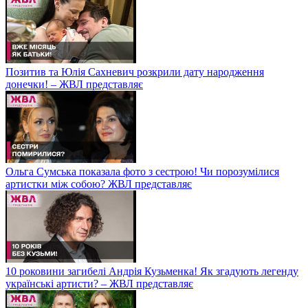
Позитив та Юлія Сахневич розкрили дату народження
донечки! – ЖВЛ представляє
Ольга Сумська показала фото з сестрою! Чи порозумілися
артистки між собою? ЖВЛ представляє
10 роковини загибелі Андрія Кузьменка! Як згадують легенду
українські артисти? – ЖВЛ представляє