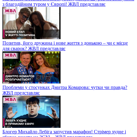
з благодійним туром у Європі! ЖВЛ представляє
Позитив, його дружина і нове життя з донькою – чи є місце
для сварок? ЖВЛ представляє
Проблеми у стосунках Дмитра Комарова: чутки чи правда?
ЖВЛ представляє
Блогер Михайло Лебіга запустив марафон! Стрімер худне і