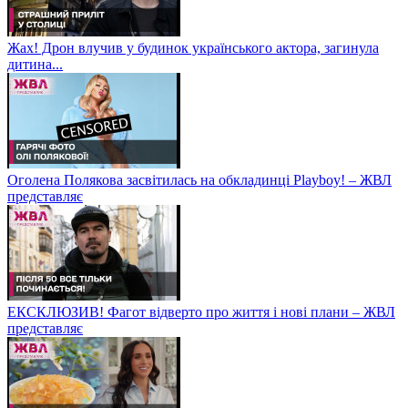
Жах! Дрон влучив у будинок українського актора, загинула
дитина...
Оголена Полякова засвітилась на обкладинці Playboy! – ЖВЛ
представляє
ЕКСКЛЮЗИВ! Фагот відверто про життя і нові плани – ЖВЛ
представляє