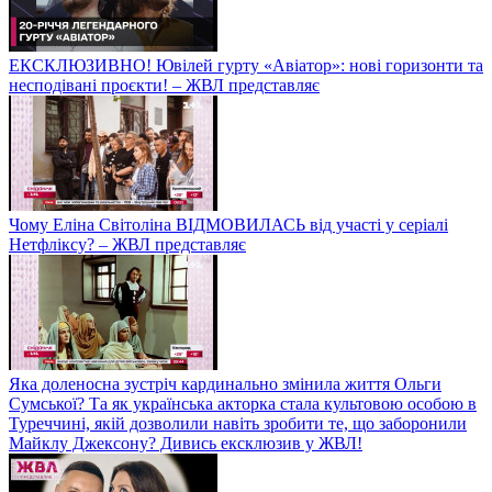
ЕКСКЛЮЗИВНО! Ювілей гурту «Авіатор»: нові горизонти та
несподівані проєкти! – ЖВЛ представляє
Чому Еліна Світоліна ВІДМОВИЛАСЬ від участі у серіалі
Нетфліксу? – ЖВЛ представляє
Яка доленосна зустріч кардинально змінила життя Ольги
Сумської? Та як українська акторка стала культовою особою в
Туреччині, якій дозволили навіть зробити те, що заборонили
Майклу Джексону? Дивись ексклюзив у ЖВЛ!