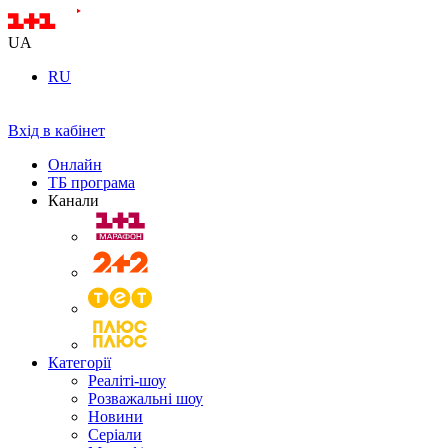
UA
RU
Вхід в кабінет
Онлайн
ТБ програма
Канали
Категорії
Реаліті-шоу
Розважальні шоу
Новини
Серіали