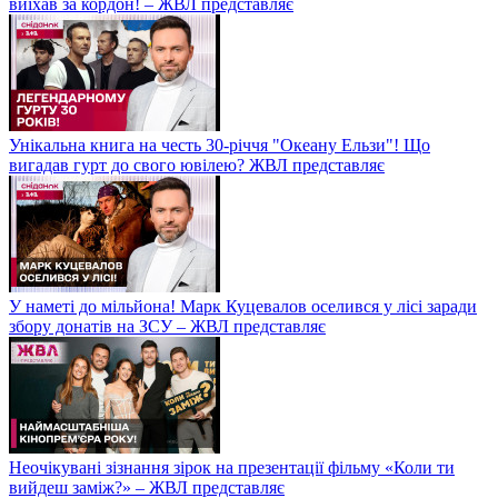
виїхав за кордон! – ЖВЛ представляє
Унікальна книга на честь 30-річчя "Океану Ельзи"! Що
вигадав гурт до свого ювілею? ЖВЛ представляє
У наметі до мільйона! Марк Куцевалов оселився у лісі заради
збору донатів на ЗСУ – ЖВЛ представляє
Неочікувані зізнання зірок на презентації фільму «Коли ти
вийдеш заміж?» – ЖВЛ представляє