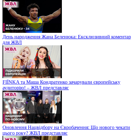
День народження Жана Беленюка: Ексклюзивний коментар
для ЖВЛ
FIЇNKA та Маша Кондратенко зачарували європейську
аудиторію! – ЖВЛ представляє
Оновлення Нацвідбору на Євробачення: Що нового чекати
цього року? ЖВЛ представляє