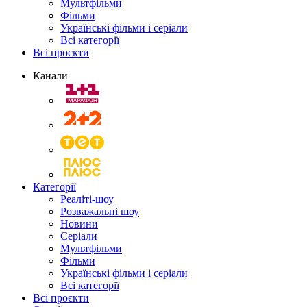
Мультфільми
Фільми
Українські фільми і серіали
Всі категорії
Всі проєкти
Канали
Категорії
Реаліті-шоу
Розважальні шоу
Новини
Серіали
Мультфільми
Фільми
Українські фільми і серіали
Всі категорії
Всі проєкти