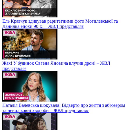
Ель Кравчук здивував раритетними фото Могилевської та
Данилка епохи 90-х! – ЖВЛ представляє
Жах! У будинок Євгена Яновича влучив дрон! – ЖВЛ
представляє
Наталія Валевська шокувала! Відверто про життя з аб'юзером
та невиліковні хвороби – ЖВЛ представляє