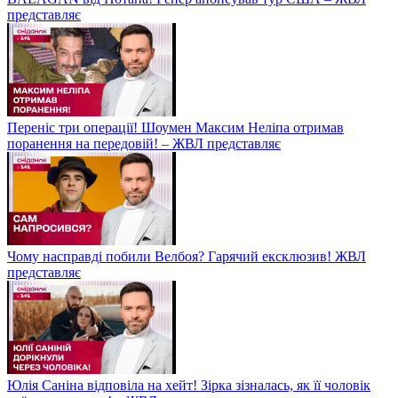
представляє
Переніс три операції! Шоумен Максим Неліпа отримав
поранення на передовій! – ЖВЛ представляє
Чому насправді побили Велбоя? Гарячий ексклюзив! ЖВЛ
представляє
Юлія Саніна відповіла на хейт! Зірка зізналась, як її чоловік