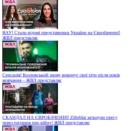
ВАУ! Стали відомі представники України на Євробаченні!
ЖВЛ представляє
Сенсація! Козловський знову виконує свої хіти після років
мовчання – ЖВЛ представляє
СКАНДАЛ НА ЄВРОБАЧЕННІ! Ziferblat заткнули пресу
через питання про війну! ЖВЛ представляє