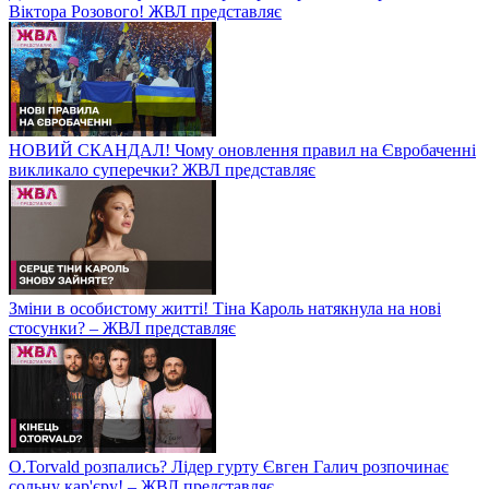
Віктора Розового! ЖВЛ представляє
НОВИЙ СКАНДАЛ! Чому оновлення правил на Євробаченні
викликало суперечки? ЖВЛ представляє
Зміни в особистому житті! Тіна Кароль натякнула на нові
стосунки? – ЖВЛ представляє
O.Torvald розпались? Лідер гурту Євген Галич розпочинає
сольну кар'єру! – ЖВЛ представляє