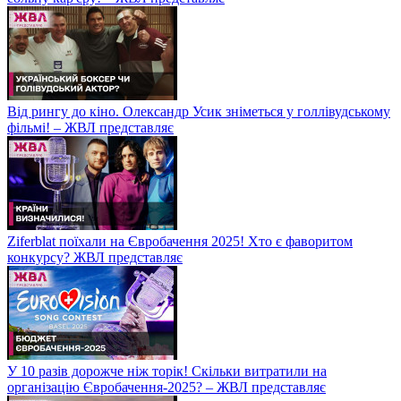
Від рингу до кіно. Олександр Усик зніметься у голлівудському
фільмі! – ЖВЛ представляє
Ziferblat поїхали на Євробачення 2025! Хто є фаворитом
конкурсу? ЖВЛ представляє
У 10 разів дорожче ніж торік! Скільки витратили на
організацію Євробачення-2025? – ЖВЛ представляє