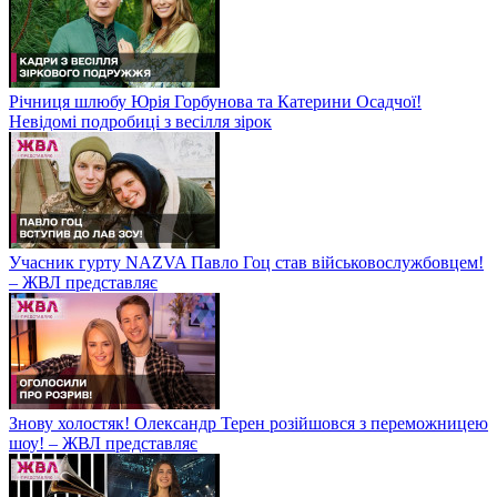
Річниця шлюбу Юрія Горбунова та Катерини Осадчої!
Невідомі подробиці з весілля зірок
Учасник гурту NAZVA Павло Гоц став військовослужбовцем!
– ЖВЛ представляє
Знову холостяк! Олександр Терен розійшовся з переможницею
шоу! – ЖВЛ представляє