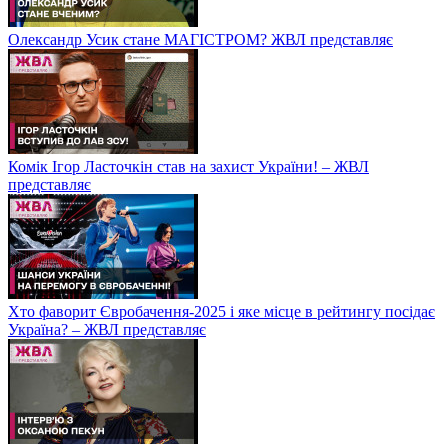
Олександр Усик стане МАГІСТРОМ? ЖВЛ представляє
Комік Ігор Ласточкін став на захист України! – ЖВЛ
представляє
Хто фаворит Євробачення-2025 і яке місце в рейтингу посідає
Україна? – ЖВЛ представляє