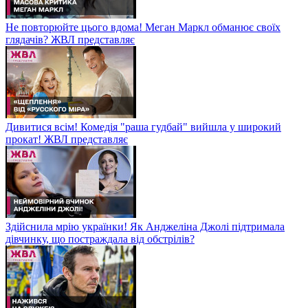
Не повторюйте цього вдома! Меган Маркл обманює своїх
глядачів? ЖВЛ представляє
Дивитися всім! Комедія "раша гудбай" вийшла у широкий
прокат! ЖВЛ представляє
Здійснила мрію українки! Як Анджеліна Джолі підтримала
дівчинку, що постраждала від обстрілів?