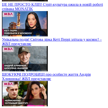
ЦЕ НЕ ПРОСТО КЛІП! Стріт-культура ожила в новій роботі
співака MONATIK
Унікальна подія! Світова зірка Кеті Перрі злітала у космос! –
ЖВЛ представляє
ШОКУЮЧІ ПОДРОБИЦІ про особисте життя Андрія
Хливнюка! ЖВЛ представляє