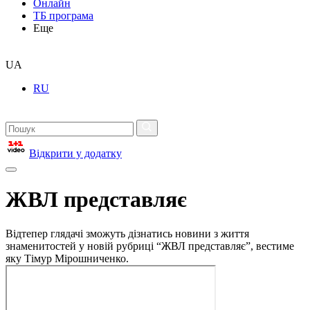
Онлайн
ТБ програма
Еще
UA
RU
Відкрити у додатку
ЖВЛ представляє
Відтепер глядачі зможуть дізнатись новини з життя
знаменитостей у новій рубриці “ЖВЛ представляє”, вестиме
яку Тімур Мірошниченко.