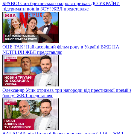
БРАВО! Син британського короля приїхав ДО УКРАЇНИ
підтримати воїнів ЗСУ! ЖВЛ представляє
ОЦЕ ТАК! Найкасовіший фільм року в Україні ВЖЕ НА
NETFLIX! ЖВЛ представляє
Олександр Усик отримав три нагороди від престижної премії з
боксу! ЖВЛ представляє
BALAGAN від Потапа! Репер анонсував тур США – ЖВЛ