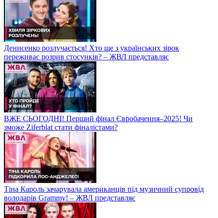
Денисенко розлучається! Хто ще з українських зірок
переживає розрив стосунків? – ЖВЛ представляє
ВЖЕ СЬОГОДНІ! Перший фінал Євробачення–2025! Чи
зможе Ziferblat стати фіналістами?
Тіна Кароль зачарувала американців під музичний супровід
володарів Grammy! – ЖВЛ представляє