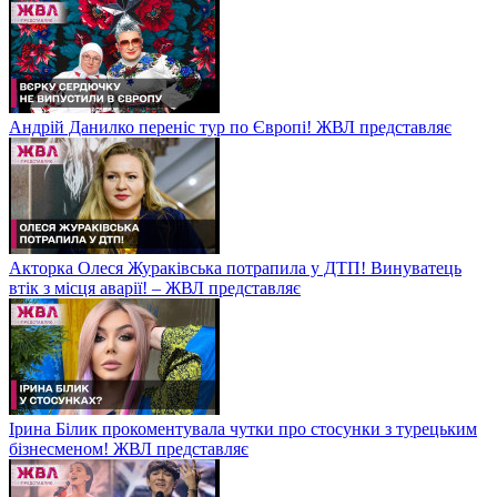
Андрій Данилко переніс тур по Європі! ЖВЛ представляє
Акторка Олеся Жураківська потрапила у ДТП! Винуватець
втік з місця аварії! – ЖВЛ представляє
Ірина Білик прокоментувала чутки про стосунки з турецьким
бізнесменом! ЖВЛ представляє