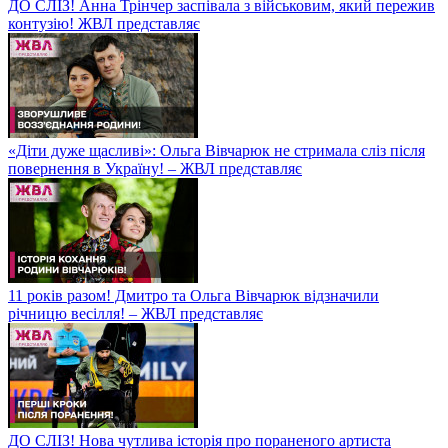
ДО СЛІЗ! Анна Трінчер заспівала з військовим, який пережив
контузію! ЖВЛ представляє
«Діти дуже щасливі»: Ольга Вівчарюк не стримала сліз після
повернення в Україну! – ЖВЛ представляє
11 років разом! Дмитро та Ольга Вівчарюк відзначили
річницю весілля! – ЖВЛ представляє
ДО СЛІЗ! Нова чутлива історія про пораненого артиста