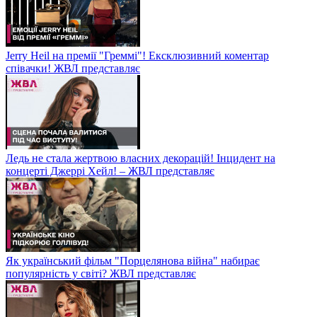
Jerry Heil на премії "Греммі"! Ексклюзивний коментар
співачки! ЖВЛ представляє
Ледь не стала жертвою власних декорацій! Інцидент на
концерті Джеррі Хейл! – ЖВЛ представляє
Як український фільм "Порцелянова війна" набирає
популярність у світі? ЖВЛ представляє