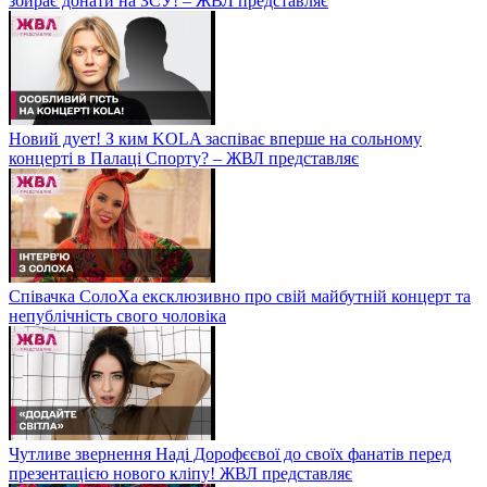
збирає донати на ЗСУ! – ЖВЛ представляє
Новий дует! З ким KOLA заспіває вперше на сольному
концерті в Палаці Спорту? – ЖВЛ представляє
Співачка СолоХа ексклюзивно про свій майбутній концерт та
непублічність свого чоловіка
Чутливе звернення Наді Дорофєєвої до своїх фанатів перед
презентацією нового кліпу! ЖВЛ представляє