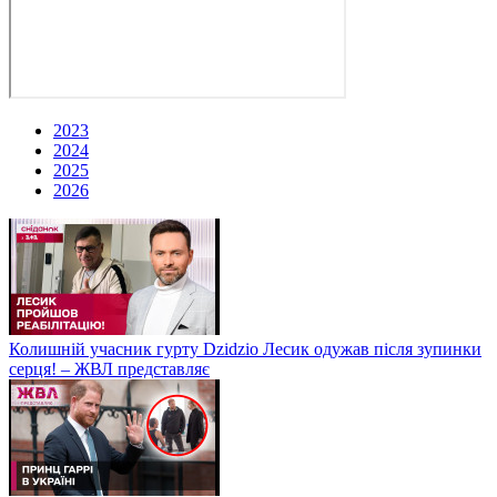
2023
2024
2025
2026
Колишній учасник гурту Dzidzio Лесик одужав після зупинки
серця! – ЖВЛ представляє