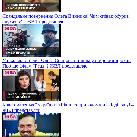
Скандальне повернення Олега Винника! Чим співак обурив
слухачів? – ЖВЛ представляє
Унікальна стрічка Олега Сенцова вийшла у широкий прокат!
Про що фільм "Реал"? ЖВЛ представляє
Кавер маленької українки з Рівного приголомшив Леді Гагу! –
ЖВЛ представляє