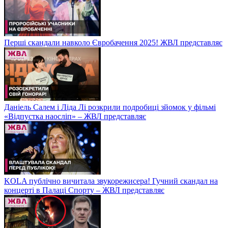
Перші скандали навколо Євробачення 2025! ЖВЛ представляє
Даніель Салем і Ліда Лі розкрили подробиці зйомок у фільмі
«Відпустка наосліп» – ЖВЛ представляє
KOLA публічно вичитала звукорежисера! Гучний скандал на
концерті в Палаці Спорту – ЖВЛ представляє