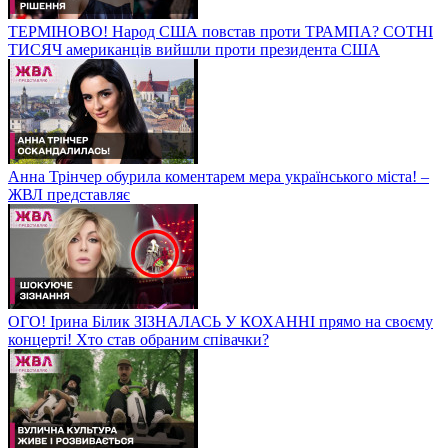
ТЕРМІНОВО! Народ США повстав проти ТРАМПА? СОТНІ
ТИСЯЧ американців вийшли проти президента США
Анна Трінчер обурила коментарем мера українського міста! –
ЖВЛ представляє
ОГО! Ірина Білик ЗІЗНАЛАСЬ У КОХАННІ прямо на своєму
концерті! Хто став обраним співачки?