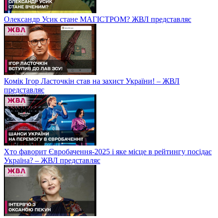
Олександр Усик стане МАГІСТРОМ? ЖВЛ представляє
Комік Ігор Ласточкін став на захист України! – ЖВЛ
представляє
Хто фаворит Євробачення-2025 і яке місце в рейтингу посідає
Україна? – ЖВЛ представляє