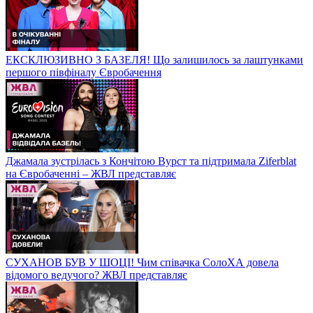
ЕКСКЛЮЗИВНО З БАЗЕЛЯ! Що залишилось за лаштунками
першого півфіналу Євробачення
Джамала зустрілась з Кончітою Вурст та підтримала Ziferblat
на Євробаченні – ЖВЛ представляє
СУХАНОВ БУВ У ШОЦІ! Чим співачка СолоХА довела
відомого ведучого? ЖВЛ представляє