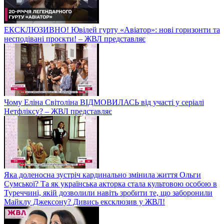
ЕКСКЛЮЗИВНО! Ювілей гурту «Авіатор»: нові горизонти та
несподівані проєкти! – ЖВЛ представляє
Чому Еліна Світоліна ВІДМОВИЛАСЬ від участі у серіалі
Нетфліксу? – ЖВЛ представляє
Яка доленосна зустріч кардинально змінила життя Ольги
Сумської? Та як українська акторка стала культовою особою в
Туреччині, якій дозволили навіть зробити те, що заборонили
Майклу Джексону? Дивись ексклюзив у ЖВЛ!