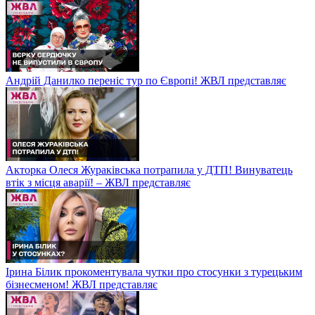
Андрій Данилко переніс тур по Європі! ЖВЛ представляє
Акторка Олеся Жураківська потрапила у ДТП! Винуватець
втік з місця аварії! – ЖВЛ представляє
Ірина Білик прокоментувала чутки про стосунки з турецьким
бізнесменом! ЖВЛ представляє