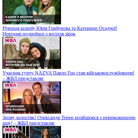
Річниця шлюбу Юрія Горбунова та Катерини Осадчої!
Невідомі подробиці з весілля зірок
Учасник гурту NAZVA Павло Гоц став військовослужбовцем!
– ЖВЛ представляє
Знову холостяк! Олександр Терен розійшовся з переможницею
шоу! – ЖВЛ представляє