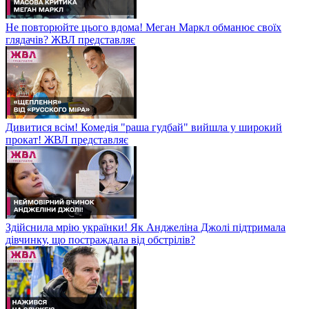
Не повторюйте цього вдома! Меган Маркл обманює своїх
глядачів? ЖВЛ представляє
Дивитися всім! Комедія "раша гудбай" вийшла у широкий
прокат! ЖВЛ представляє
Здійснила мрію українки! Як Анджеліна Джолі підтримала
дівчинку, що постраждала від обстрілів?