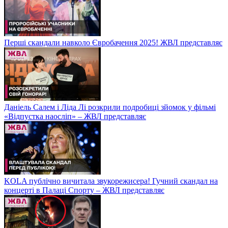
Перші скандали навколо Євробачення 2025! ЖВЛ представляє
Даніель Салем і Ліда Лі розкрили подробиці зйомок у фільмі
«Відпустка наосліп» – ЖВЛ представляє
KOLA публічно вичитала звукорежисера! Гучний скандал на
концерті в Палаці Спорту – ЖВЛ представляє