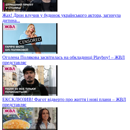
Жах! Дрон влучив у будинок українського актора, загинула
дитина...
Оголена Полякова засвітилась на обкладинці Playboy! – ЖВЛ
представляє
ЕКСКЛЮЗИВ! Фагот відверто про життя і нові плани – ЖВЛ
представляє