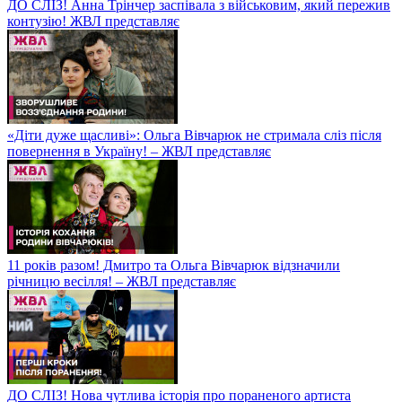
ДО СЛІЗ! Анна Трінчер заспівала з військовим, який пережив
контузію! ЖВЛ представляє
«Діти дуже щасливі»: Ольга Вівчарюк не стримала сліз після
повернення в Україну! – ЖВЛ представляє
11 років разом! Дмитро та Ольга Вівчарюк відзначили
річницю весілля! – ЖВЛ представляє
ДО СЛІЗ! Нова чутлива історія про пораненого артиста