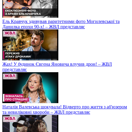
Ель Кравчук здивував раритетними фото Могилевської та
Данилка епохи 90-х! – ЖВЛ представляє
Жах! У будинок Євгена Яновича влучив дрон! – ЖВЛ
представляє
Наталія Валевська шокувала! Відверто про життя з аб'юзером
та невиліковні хвороби – ЖВЛ представляє