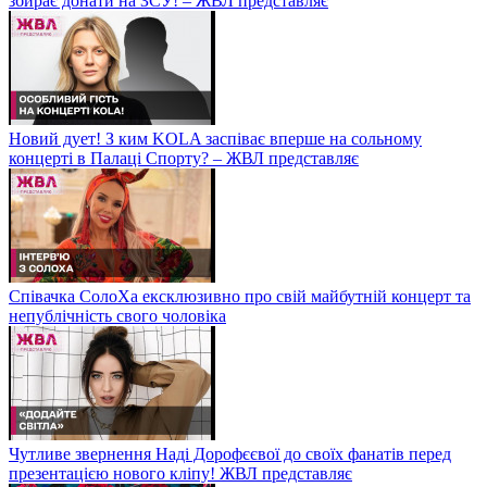
збирає донати на ЗСУ! – ЖВЛ представляє
Новий дует! З ким KOLA заспіває вперше на сольному
концерті в Палаці Спорту? – ЖВЛ представляє
Співачка СолоХа ексклюзивно про свій майбутній концерт та
непублічність свого чоловіка
Чутливе звернення Наді Дорофєєвої до своїх фанатів перед
презентацією нового кліпу! ЖВЛ представляє