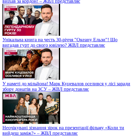
виїхав за кордон! – ЖВЛ представляє
Унікальна книга на честь 30-річчя "Океану Ельзи"! Що
вигадав гурт до свого ювілею? ЖВЛ представляє
У наметі до мільйона! Марк Куцевалов оселився у лісі заради
збору донатів на ЗСУ – ЖВЛ представляє
Неочікувані зізнання зірок на презентації фільму «Коли ти
вийдеш заміж?» – ЖВЛ представляє