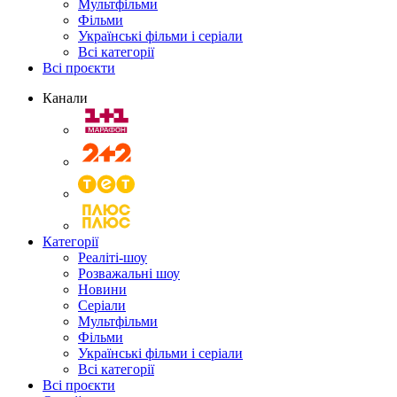
Мультфільми
Фільми
Українські фільми і серіали
Всі категорії
Всі проєкти
Канали
Категорії
Реаліті-шоу
Розважальні шоу
Новини
Серіали
Мультфільми
Фільми
Українські фільми і серіали
Всі категорії
Всі проєкти