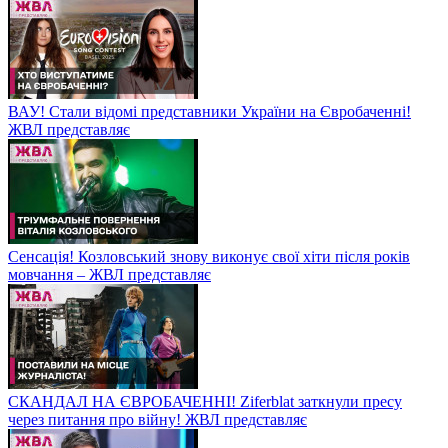
ВАУ! Стали відомі представники України на Євробаченні!
ЖВЛ представляє
Сенсація! Козловський знову виконує свої хіти після років
мовчання – ЖВЛ представляє
СКАНДАЛ НА ЄВРОБАЧЕННІ! Ziferblat заткнули пресу
через питання про війну! ЖВЛ представляє