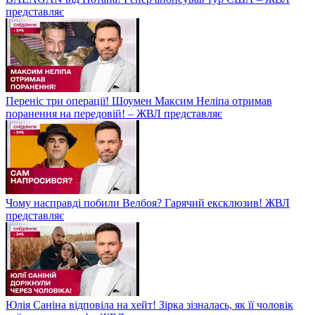
представляє
Переніс три операції! Шоумен Максим Неліпа отримав
поранення на передовій! – ЖВЛ представляє
Чому насправді побили Велбоя? Гарячий ексклюзив! ЖВЛ
представляє
Юлія Саніна відповіла на хейт! Зірка зізналась, як її чоловік