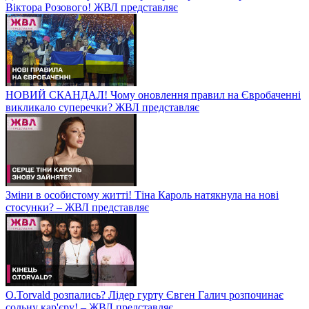
Віктора Розового! ЖВЛ представляє
НОВИЙ СКАНДАЛ! Чому оновлення правил на Євробаченні
викликало суперечки? ЖВЛ представляє
Зміни в особистому житті! Тіна Кароль натякнула на нові
стосунки? – ЖВЛ представляє
O.Torvald розпались? Лідер гурту Євген Галич розпочинає
сольну кар'єру! – ЖВЛ представляє