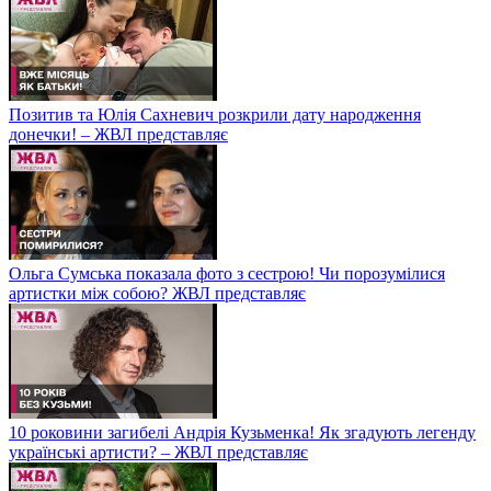
Позитив та Юлія Сахневич розкрили дату народження
донечки! – ЖВЛ представляє
Ольга Сумська показала фото з сестрою! Чи порозумілися
артистки між собою? ЖВЛ представляє
10 роковини загибелі Андрія Кузьменка! Як згадують легенду
українські артисти? – ЖВЛ представляє