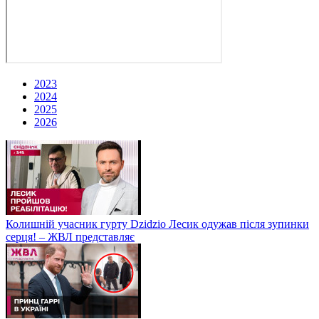
2023
2024
2025
2026
Колишній учасник гурту Dzidzio Лесик одужав після зупинки
серця! – ЖВЛ представляє