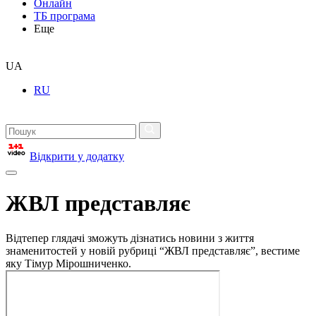
Онлайн
ТБ програма
Еще
UA
RU
Відкрити у додатку
ЖВЛ представляє
Відтепер глядачі зможуть дізнатись новини з життя
знаменитостей у новій рубриці “ЖВЛ представляє”, вестиме
яку Тімур Мірошниченко.