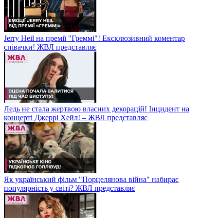
Jerry Heil на премії "Греммі"! Ексклюзивний коментар
співачки! ЖВЛ представляє
Ледь не стала жертвою власних декорацій! Інцидент на
концерті Джеррі Хейл! – ЖВЛ представляє
Як український фільм "Порцелянова війна" набирає
популярність у світі? ЖВЛ представляє