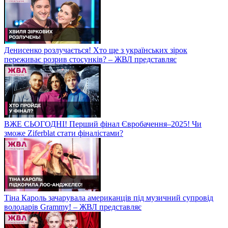
Денисенко розлучається! Хто ще з українських зірок
переживає розрив стосунків? – ЖВЛ представляє
ВЖЕ СЬОГОДНІ! Перший фінал Євробачення–2025! Чи
зможе Ziferblat стати фіналістами?
Тіна Кароль зачарувала американців під музичний супровід
володарів Grammy! – ЖВЛ представляє