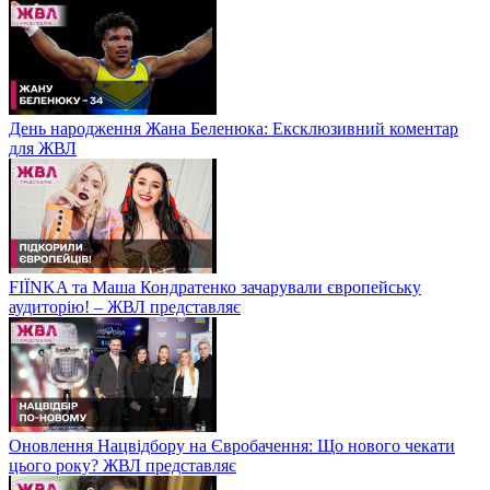
День народження Жана Беленюка: Ексклюзивний коментар
для ЖВЛ
FIЇNKA та Маша Кондратенко зачарували європейську
аудиторію! – ЖВЛ представляє
Оновлення Нацвідбору на Євробачення: Що нового чекати
цього року? ЖВЛ представляє