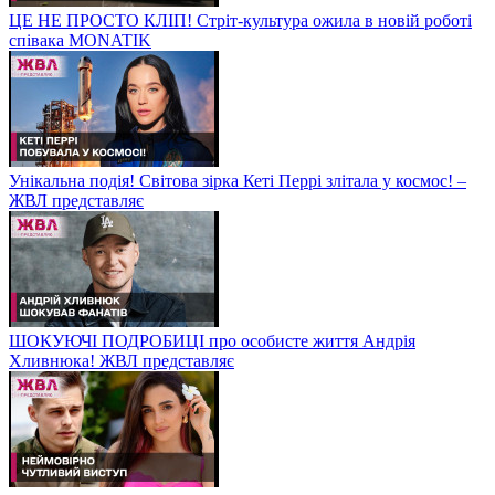
ЦЕ НЕ ПРОСТО КЛІП! Стріт-культура ожила в новій роботі
співака MONATIK
Унікальна подія! Світова зірка Кеті Перрі злітала у космос! –
ЖВЛ представляє
ШОКУЮЧІ ПОДРОБИЦІ про особисте життя Андрія
Хливнюка! ЖВЛ представляє