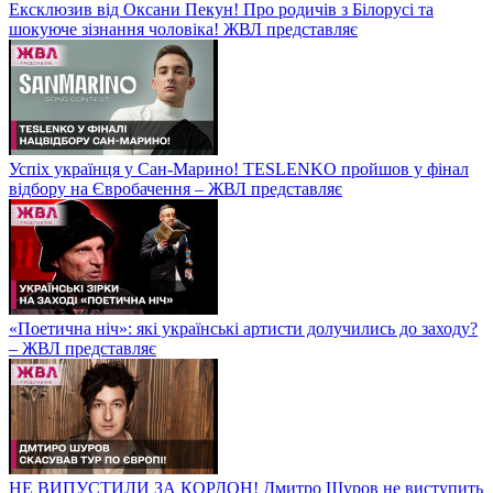
Ексклюзив від Оксани Пекун! Про родичів з Білорусі та
шокуюче зізнання чоловіка! ЖВЛ представляє
Успіх українця у Сан-Марино! TESLENKO пройшов у фінал
відбору на Євробачення – ЖВЛ представляє
«Поетична ніч»: які українські артисти долучились до заходу?
– ЖВЛ представляє
НЕ ВИПУСТИЛИ ЗА КОРДОН! Дмитро Шуров не виступить