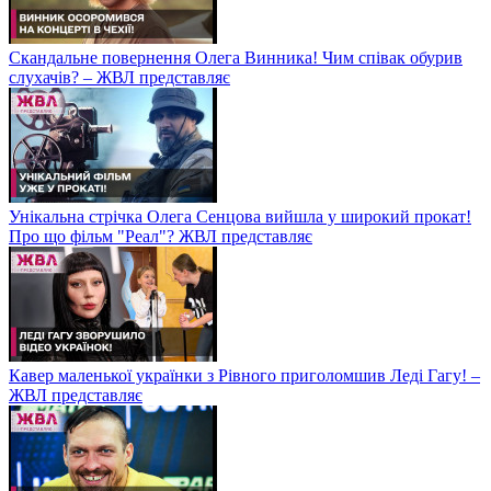
Скандальне повернення Олега Винника! Чим співак обурив
слухачів? – ЖВЛ представляє
Унікальна стрічка Олега Сенцова вийшла у широкий прокат!
Про що фільм "Реал"? ЖВЛ представляє
Кавер маленької українки з Рівного приголомшив Леді Гагу! –
ЖВЛ представляє