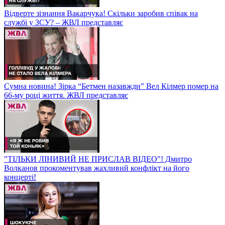
Відверте зізнання Вакарчука! Скільки заробив співак на
службі у ЗСУ? – ЖВЛ представляє
Сумна новина! Зірка “Бетмен назавжди” Вел Кілмер помер на
66-му році життя. ЖВЛ представляє
"ТІЛЬКИ ЛІНИВИЙ НЕ ПРИСЛАВ ВІДЕО"! Дмитро
Волканов прокоментував жахливий конфлікт на його
концерті!