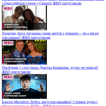
з благодійним туром у Європі! ЖВЛ представляє
Позитив, його дружина і нове життя з донькою – чи є місце
для сварок? ЖВЛ представляє
Проблеми у стосунках Дмитра Комарова: чутки чи правда?
ЖВЛ представляє
Блогер Михайло Лебіга запустив марафон! Стрімер худне і