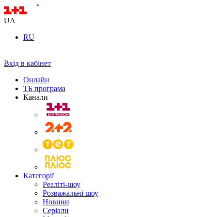
UA
RU
Вхід в кабінет
Онлайн
ТБ програма
Канали
Категорії
Реаліті-шоу
Розважальні шоу
Новини
Серіали