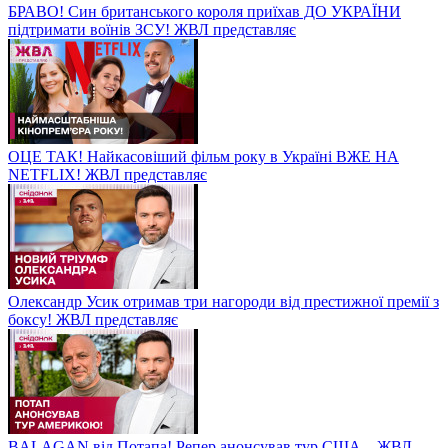
БРАВО! Син британського короля приїхав ДО УКРАЇНИ
підтримати воїнів ЗСУ! ЖВЛ представляє
ОЦЕ ТАК! Найкасовіший фільм року в Україні ВЖЕ НА
NETFLIX! ЖВЛ представляє
Олександр Усик отримав три нагороди від престижної премії з
боксу! ЖВЛ представляє
BALAGAN від Потапа! Репер анонсував тур США – ЖВЛ