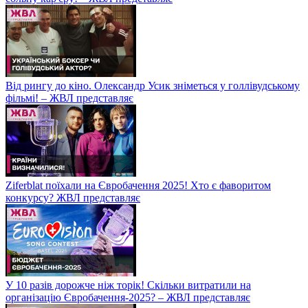
Від рингу до кіно. Олександр Усик зніметься у голлівудському
фільмі! – ЖВЛ представляє
Ziferblat поїхали на Євробачення 2025! Хто є фаворитом
конкурсу? ЖВЛ представляє
У 10 разів дорожче ніж торік! Скільки витратили на
організацію Євробачення-2025? – ЖВЛ представляє