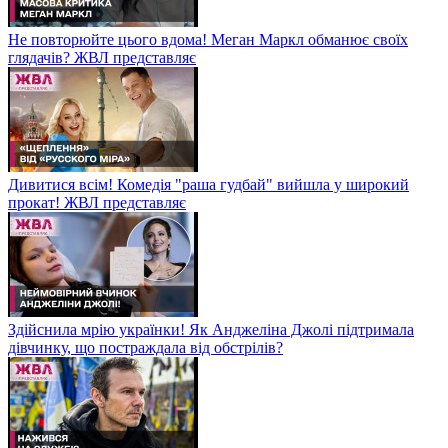
Не повторюйте цього вдома! Меган Маркл обманює своїх
глядачів? ЖВЛ представляє
Дивитися всім! Комедія "раша гудбай" вийшла у широкий
прокат! ЖВЛ представляє
Здійснила мрію українки! Як Анджеліна Джолі підтримала
дівчинку, що постраждала від обстрілів?