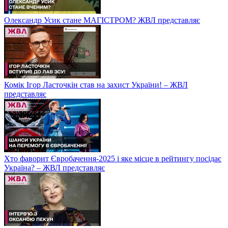
Олександр Усик стане МАГІСТРОМ? ЖВЛ представляє
Комік Ігор Ласточкін став на захист України! – ЖВЛ
представляє
Хто фаворит Євробачення-2025 і яке місце в рейтингу посідає
Україна? – ЖВЛ представляє