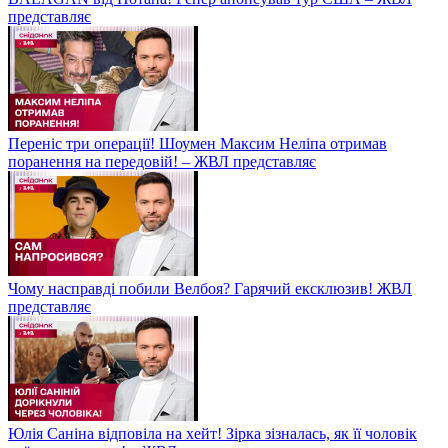
представляє
Переніс три операції! Шоумен Максим Неліпа отримав
поранення на передовій! – ЖВЛ представляє
Чому насправді побили Велбоя? Гарячий ексклюзив! ЖВЛ
представляє
Юлія Саніна відповіла на хейт! Зірка зізналась, як її чоловік