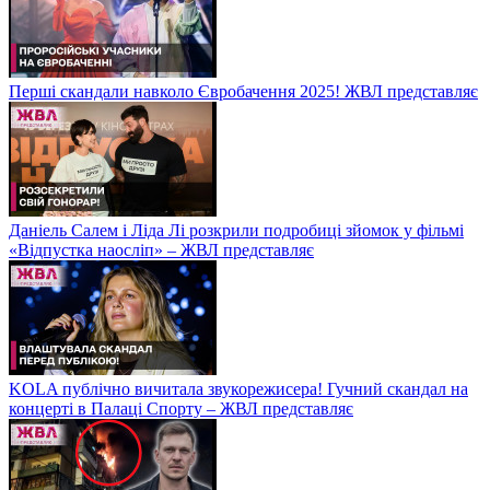
Перші скандали навколо Євробачення 2025! ЖВЛ представляє
Даніель Салем і Ліда Лі розкрили подробиці зйомок у фільмі
«Відпустка наосліп» – ЖВЛ представляє
KOLA публічно вичитала звукорежисера! Гучний скандал на
концерті в Палаці Спорту – ЖВЛ представляє