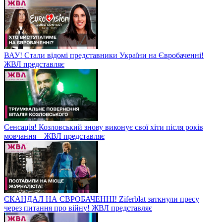
ВАУ! Стали відомі представники України на Євробаченні!
ЖВЛ представляє
Сенсація! Козловський знову виконує свої хіти після років
мовчання – ЖВЛ представляє
СКАНДАЛ НА ЄВРОБАЧЕННІ! Ziferblat заткнули пресу
через питання про війну! ЖВЛ представляє