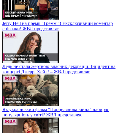
Jerry Heil на премії "Греммі"! Ексклюзивний коментар
співачки! ЖВЛ представляє
Ледь не стала жертвою власних декорацій! Інцидент на
концерті Джеррі Хейл! – ЖВЛ представляє
Як український фільм "Порцелянова війна" набирає
популярність у світі? ЖВЛ представляє