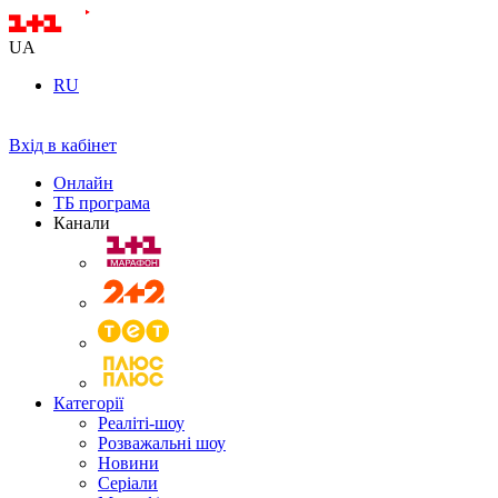
UA
RU
Вхід в кабінет
Онлайн
ТБ програма
Канали
Категорії
Реаліті-шоу
Розважальні шоу
Новини
Серіали