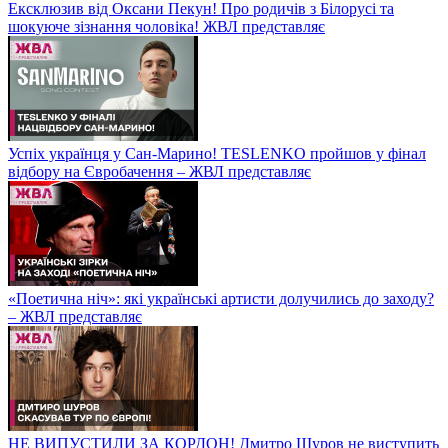
Ексклюзив від Оксани Пекун! Про родичів з Білорусі та
шокуюче зізнання чоловіка! ЖВЛ представляє
Успіх українця у Сан-Марино! TESLENKO пройшов у фінал
відбору на Євробачення – ЖВЛ представляє
«Поетична ніч»: які українські артисти долучились до заходу?
– ЖВЛ представляє
НЕ ВИПУСТИЛИ ЗА КОРДОН! Дмитро Шуров не виступить