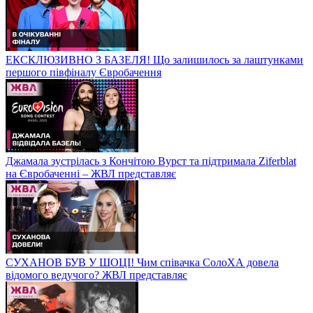
ЕКСКЛЮЗИВНО З БАЗЕЛЯ! Що залишилось за лаштунками
першого півфіналу Євробачення
Джамала зустрілась з Кончітою Вурст та підтримала Ziferblat
на Євробаченні – ЖВЛ представляє
СУХАНОВ БУВ У ШОЦІ! Чим співачка СолоХА довела
відомого ведучого? ЖВЛ представляє