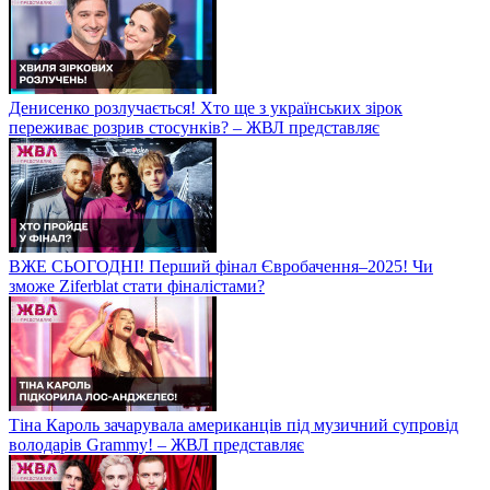
Денисенко розлучається! Хто ще з українських зірок
переживає розрив стосунків? – ЖВЛ представляє
ВЖЕ СЬОГОДНІ! Перший фінал Євробачення–2025! Чи
зможе Ziferblat стати фіналістами?
Тіна Кароль зачарувала американців під музичний супровід
володарів Grammy! – ЖВЛ представляє