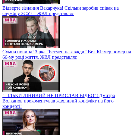
Відверте зізнання Вакарчука! Скільки заробив співак на
службі у ЗСУ? – ЖВЛ представляє
Сумна новина! Зірка “Бетмен назавжди” Вел Кілмер помер на
66-му році життя. ЖВЛ представляє
"ТІЛЬКИ ЛІНИВИЙ НЕ ПРИСЛАВ ВІДЕО"! Дмитро
Волканов прокоментував жахливий конфлікт на його
концерті!