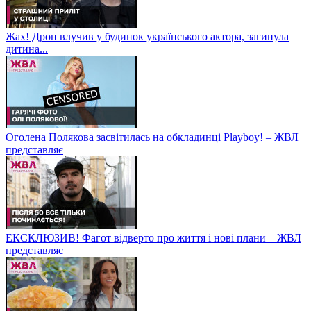
Жах! Дрон влучив у будинок українського актора, загинула
дитина...
Оголена Полякова засвітилась на обкладинці Playboy! – ЖВЛ
представляє
ЕКСКЛЮЗИВ! Фагот відверто про життя і нові плани – ЖВЛ
представляє