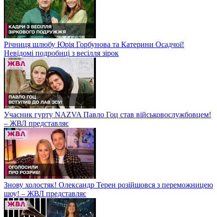
Річниця шлюбу Юрія Горбунова та Катерини Осадчої!
Невідомі подробиці з весілля зірок
Учасник гурту NAZVA Павло Гоц став військовослужбовцем!
– ЖВЛ представляє
Знову холостяк! Олександр Терен розійшовся з переможницею
шоу! – ЖВЛ представляє