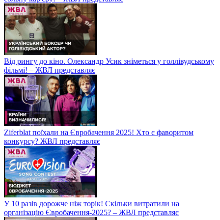
Від рингу до кіно. Олександр Усик зніметься у голлівудському
фільмі! – ЖВЛ представляє
Ziferblat поїхали на Євробачення 2025! Хто є фаворитом
конкурсу? ЖВЛ представляє
У 10 разів дорожче ніж торік! Скільки витратили на
організацію Євробачення-2025? – ЖВЛ представляє