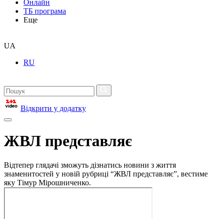
Онлайн
ТБ програма
Еще
UA
RU
Відкрити у додатку
ЖВЛ представляє
Відтепер глядачі зможуть дізнатись новини з життя
знаменитостей у новій рубриці “ЖВЛ представляє”, вестиме
яку Тімур Мірошниченко.