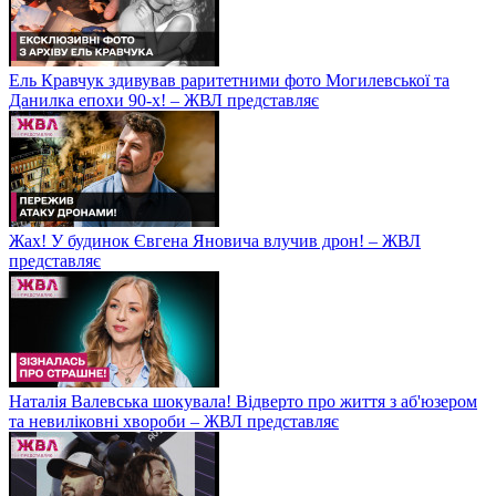
Ель Кравчук здивував раритетними фото Могилевської та
Данилка епохи 90-х! – ЖВЛ представляє
Жах! У будинок Євгена Яновича влучив дрон! – ЖВЛ
представляє
Наталія Валевська шокувала! Відверто про життя з аб'юзером
та невиліковні хвороби – ЖВЛ представляє