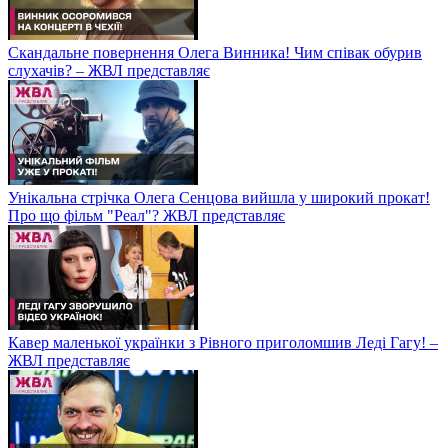
Скандальне повернення Олега Винника! Чим співак обурив
слухачів? – ЖВЛ представляє
Унікальна стрічка Олега Сенцова вийшла у широкий прокат!
Про що фільм "Реал"? ЖВЛ представляє
Кавер маленької українки з Рівного приголомшив Леді Гагу! –
ЖВЛ представляє