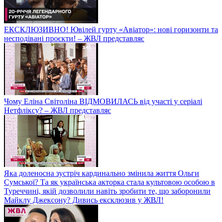
ЕКСКЛЮЗИВНО! Ювілей гурту «Авіатор»: нові горизонти та
несподівані проєкти! – ЖВЛ представляє
Чому Еліна Світоліна ВІДМОВИЛАСЬ від участі у серіалі
Нетфліксу? – ЖВЛ представляє
Яка доленосна зустріч кардинально змінила життя Ольги
Сумської? Та як українська акторка стала культовою особою в
Туреччині, якій дозволили навіть зробити те, що заборонили
Майклу Джексону? Дивись ексклюзив у ЖВЛ!