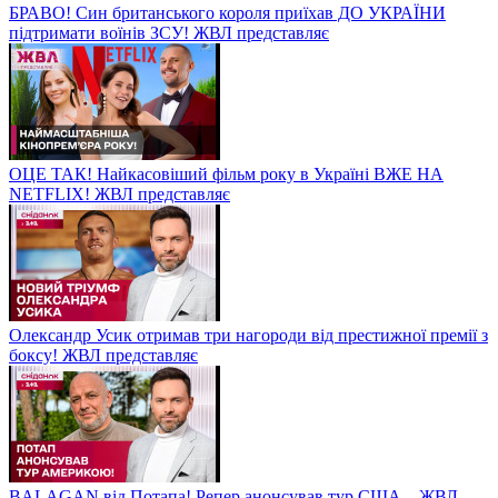
БРАВО! Син британського короля приїхав ДО УКРАЇНИ
підтримати воїнів ЗСУ! ЖВЛ представляє
ОЦЕ ТАК! Найкасовіший фільм року в Україні ВЖЕ НА
NETFLIX! ЖВЛ представляє
Олександр Усик отримав три нагороди від престижної премії з
боксу! ЖВЛ представляє
BALAGAN від Потапа! Репер анонсував тур США – ЖВЛ