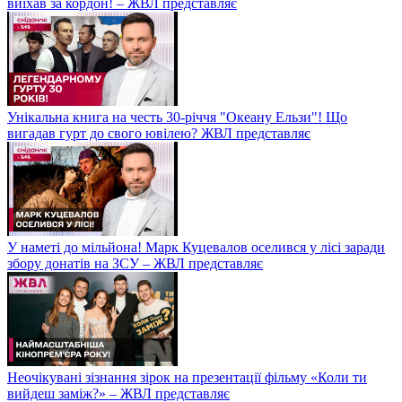
виїхав за кордон! – ЖВЛ представляє
Унікальна книга на честь 30-річчя "Океану Ельзи"! Що
вигадав гурт до свого ювілею? ЖВЛ представляє
У наметі до мільйона! Марк Куцевалов оселився у лісі заради
збору донатів на ЗСУ – ЖВЛ представляє
Неочікувані зізнання зірок на презентації фільму «Коли ти
вийдеш заміж?» – ЖВЛ представляє