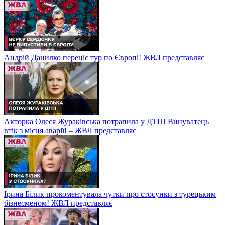
Андрій Данилко переніс тур по Європі! ЖВЛ представляє
Акторка Олеся Жураківська потрапила у ДТП! Винуватець
втік з місця аварії! – ЖВЛ представляє
Ірина Білик прокоментувала чутки про стосунки з турецьким
бізнесменом! ЖВЛ представляє