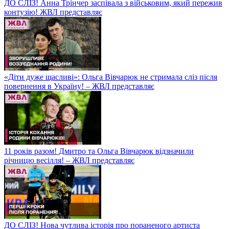
ДО СЛІЗ! Анна Трінчер заспівала з військовим, який пережив
контузію! ЖВЛ представляє
«Діти дуже щасливі»: Ольга Вівчарюк не стримала сліз після
повернення в Україну! – ЖВЛ представляє
11 років разом! Дмитро та Ольга Вівчарюк відзначили
річницю весілля! – ЖВЛ представляє
ДО СЛІЗ! Нова чутлива історія про пораненого артиста