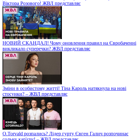
Віктора Розового! ЖВЛ представляє
НОВИЙ СКАНДАЛ! Чому оновлення правил на Євробаченні
викликало суперечки? ЖВЛ представляє
Зміни в особистому житті! Тіна Кароль натякнула на нові
стосунки? – ЖВЛ представляє
O.Torvald розпались? Лідер гурту Євген Галич розпочинає
сольну кар'єру! – ЖВЛ представляє