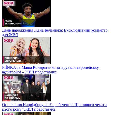
День народження Жана Беленюка: Ексклюзивний коментар
для ЖВЛ
FIЇNKA та Маша Кондратенко зачарували європейську
аудиторію! – ЖВЛ представляє
Оновлення Нацвідбору на Євробачення: Що нового чекати
цього року? ЖВЛ представляє