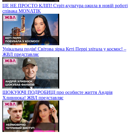
ЦЕ НЕ ПРОСТО КЛІП! Стріт-культура ожила в новій роботі
співака MONATIK
Унікальна подія! Світова зірка Кеті Перрі злітала у космос! –
ЖВЛ представляє
ШОКУЮЧІ ПОДРОБИЦІ про особисте життя Андрія
Хливнюка! ЖВЛ представляє