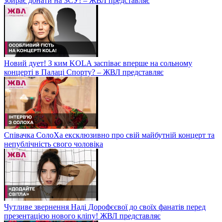
збирає донати на ЗСУ! – ЖВЛ представляє
Новий дует! З ким KOLA заспіває вперше на сольному
концерті в Палаці Спорту? – ЖВЛ представляє
Співачка СолоХа ексклюзивно про свій майбутній концерт та
непублічність свого чоловіка
Чутливе звернення Наді Дорофєєвої до своїх фанатів перед
презентацією нового кліпу! ЖВЛ представляє