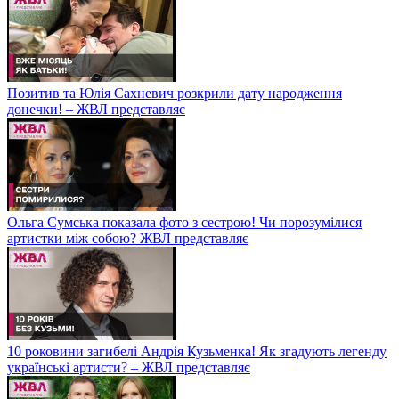
Позитив та Юлія Сахневич розкрили дату народження
донечки! – ЖВЛ представляє
Ольга Сумська показала фото з сестрою! Чи порозумілися
артистки між собою? ЖВЛ представляє
10 роковини загибелі Андрія Кузьменка! Як згадують легенду
українські артисти? – ЖВЛ представляє