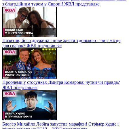
з благодійним туром у Європі! ЖВЛ представляє
Позитив, його дружина і нове життя з донькою – чи є місце
для сварок? ЖВЛ представляє
Проблеми у стосунках Дмитра Комарова: чутки чи правда?
ЖВЛ представляє
Блогер Михайло Лебіга запустив марафон! Стрімер худне і