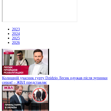
2023
2024
2025
2026
Колишній учасник гурту Dzidzio Лесик одужав після зупинки
серця! – ЖВЛ представляє