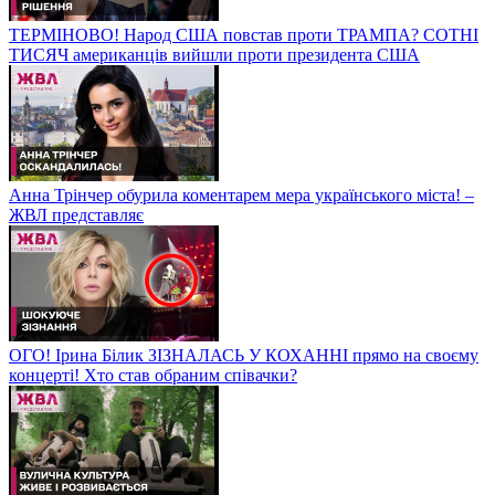
ТЕРМІНОВО! Народ США повстав проти ТРАМПА? СОТНІ
ТИСЯЧ американців вийшли проти президента США
Анна Трінчер обурила коментарем мера українського міста! –
ЖВЛ представляє
ОГО! Ірина Білик ЗІЗНАЛАСЬ У КОХАННІ прямо на своєму
концерті! Хто став обраним співачки?