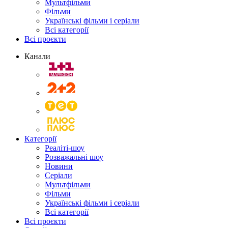
Мультфільми
Фільми
Українські фільми і серіали
Всі категорії
Всі проєкти
Канали
Категорії
Реаліті-шоу
Розважальні шоу
Новини
Серіали
Мультфільми
Фільми
Українські фільми і серіали
Всі категорії
Всі проєкти