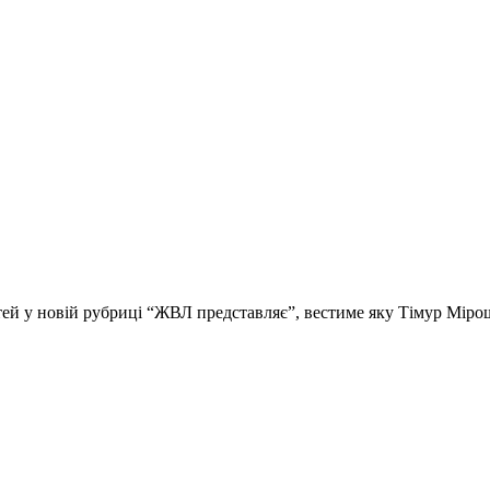
стей у новій рубриці “ЖВЛ представляє”, вестиме яку Тімур Мір