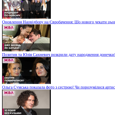
Оновлення Нацвідбору на Євробачення: Що нового чекати цьо
Позитив та Юлія Сахневич розкрили дату народження донечки
Ольга Сумська показала фото з сестрою! Чи порозумілися арт