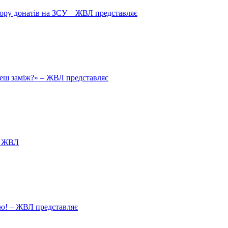
збору донатів на ЗСУ – ЖВЛ представляє
йдеш заміж?» – ЖВЛ представляє
я ЖВЛ
ію! – ЖВЛ представляє