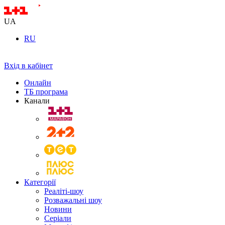
UA
RU
Вхід в кабінет
Онлайн
ТБ програма
Канали
Категорії
Реаліті-шоу
Розважальні шоу
Новини
Серіали