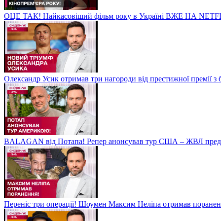
ОЦЕ ТАК! Найкасовіший фільм року в Україні ВЖЕ НА NETF
Олександр Усик отримав три нагороди від престижної премії з
BALAGAN від Потапа! Репер анонсував тур США – ЖВЛ пред
Переніс три операції! Шоумен Максим Неліпа отримав поранен