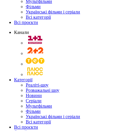
Мультфільми
Фільми
Українські фільми і серіали
Всі категорії
Всі проєкти
Канали
Категорії
Реаліті-шоу
Розважальні шоу
Новини
Серіали
Мультфільми
Фільми
Українські фільми і серіали
Всі категорії
Всі проєкти