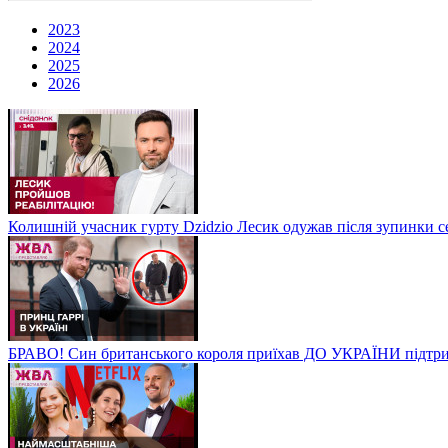
2023
2024
2025
2026
Колишній учасник гурту Dzidzio Лесик одужав після зупинки с
БРАВО! Син британського короля приїхав ДО УКРАЇНИ підтри