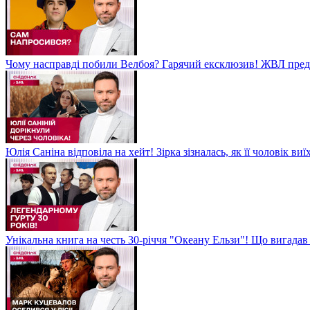
Чому насправді побили Велбоя? Гарячий ексклюзив! ЖВЛ пред
Юлія Саніна відповіла на хейт! Зірка зізналась, як її чоловік в
Унікальна книга на честь 30-річчя "Океану Ельзи"! Що вигада