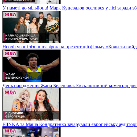
У наметі до мільйона! Марк Куцевалов оселився у лісі заради 
Неочікувані зізнання зірок на презентації фільму «Коли ти ви
День народження Жана Беленюка: Ексклюзивний коментар дл
FIЇNKA та Маша Кондратенко зачарували європейську аудитор