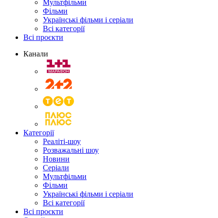
Мультфільми
Фільми
Українські фільми і серіали
Всі категорії
Всі проєкти
Канали
Категорії
Реаліті-шоу
Розважальні шоу
Новини
Серіали
Мультфільми
Фільми
Українські фільми і серіали
Всі категорії
Всі проєкти