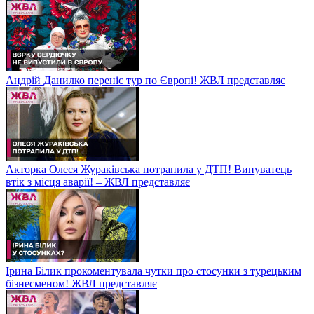
Андрій Данилко переніс тур по Європі! ЖВЛ представляє
Акторка Олеся Жураківська потрапила у ДТП! Винуватець
втік з місця аварії! – ЖВЛ представляє
Ірина Білик прокоментувала чутки про стосунки з турецьким
бізнесменом! ЖВЛ представляє