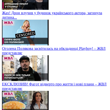
Жах! Дрон влучив у будинок українського актора, загинула
дитина...
Оголена Полякова засвітилась на обкладинці Playboy! – ЖВЛ
представляє
ЕКСКЛЮЗИВ! Фагот відверто про життя і нові плани – ЖВЛ
представляє