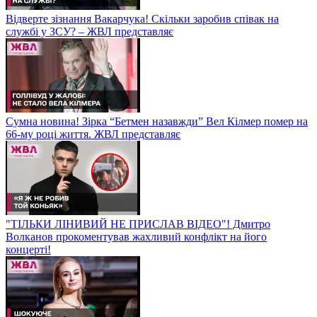
Відверте зізнання Вакарчука! Скільки заробив співак на
службі у ЗСУ? – ЖВЛ представляє
Сумна новина! Зірка “Бетмен назавжди” Вел Кілмер помер на
66-му році життя. ЖВЛ представляє
"ТІЛЬКИ ЛІНИВИЙ НЕ ПРИСЛАВ ВІДЕО"! Дмитро
Волканов прокоментував жахливий конфлікт на його
концерті!