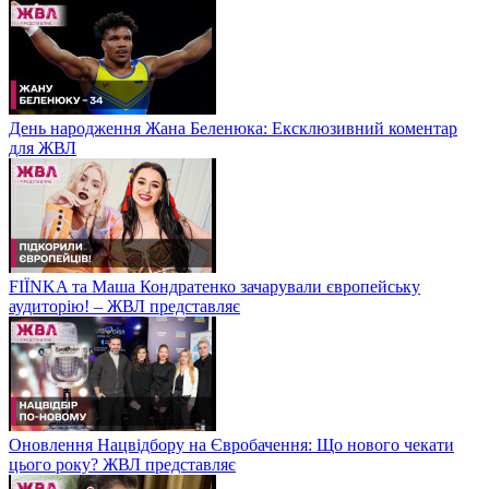
День народження Жана Беленюка: Ексклюзивний коментар
для ЖВЛ
FIЇNKA та Маша Кондратенко зачарували європейську
аудиторію! – ЖВЛ представляє
Оновлення Нацвідбору на Євробачення: Що нового чекати
цього року? ЖВЛ представляє