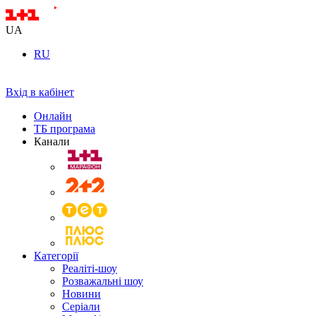
UA
RU
Вхід в кабінет
Онлайн
ТБ програма
Канали
Категорії
Реаліті-шоу
Розважальні шоу
Новини
Серіали