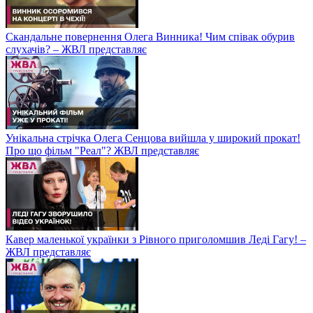
Скандальне повернення Олега Винника! Чим співак обурив
слухачів? – ЖВЛ представляє
Унікальна стрічка Олега Сенцова вийшла у широкий прокат!
Про що фільм "Реал"? ЖВЛ представляє
Кавер маленької українки з Рівного приголомшив Леді Гагу! –
ЖВЛ представляє