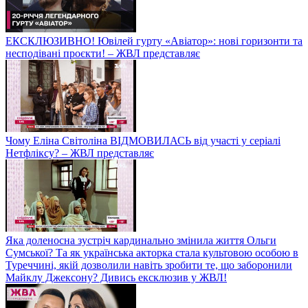
ЕКСКЛЮЗИВНО! Ювілей гурту «Авіатор»: нові горизонти та
несподівані проєкти! – ЖВЛ представляє
Чому Еліна Світоліна ВІДМОВИЛАСЬ від участі у серіалі
Нетфліксу? – ЖВЛ представляє
Яка доленосна зустріч кардинально змінила життя Ольги
Сумської? Та як українська акторка стала культовою особою в
Туреччині, якій дозволили навіть зробити те, що заборонили
Майклу Джексону? Дивись ексклюзив у ЖВЛ!