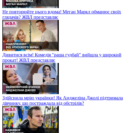
Не повторюйте цього вдома! Меган Маркл обманює своїх
глядачів? ЖВЛ представляє
Дивитися всім! Комедія "раша гудбай" вийшла у широкий
прокат! ЖВЛ представляє
Здійснила мрію українки! Як Анджеліна Джолі підтримала
дівчинку, що постраждала від обстрілів?