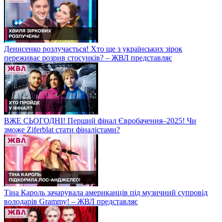
Денисенко розлучається! Хто ще з українських зірок
переживає розрив стосунків? – ЖВЛ представляє
ВЖЕ СЬОГОДНІ! Перший фінал Євробачення–2025! Чи
зможе Ziferblat стати фіналістами?
Тіна Кароль зачарувала американців під музичний супровід
володарів Grammy! – ЖВЛ представляє