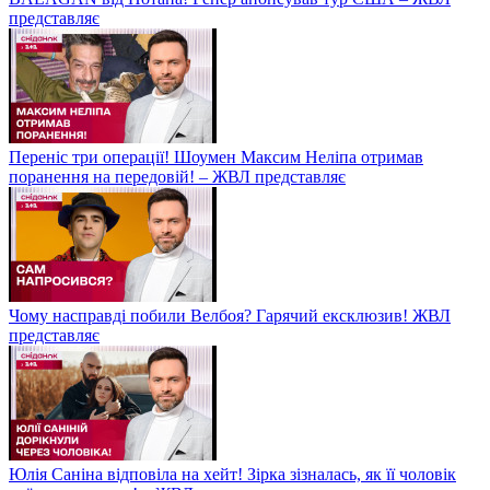
представляє
Переніс три операції! Шоумен Максим Неліпа отримав
поранення на передовій! – ЖВЛ представляє
Чому насправді побили Велбоя? Гарячий ексклюзив! ЖВЛ
представляє
Юлія Саніна відповіла на хейт! Зірка зізналась, як її чоловік