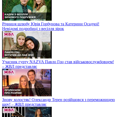
Річниця шлюбу Юрія Горбунова та Катерини Осадчої!
Невідомі подробиці з весілля зірок
Учасник гурту NAZVA Павло Гоц став військовослужбовцем!
– ЖВЛ представляє
Знову холостяк! Олександр Терен розійшовся з переможницею
шоу! – ЖВЛ представляє