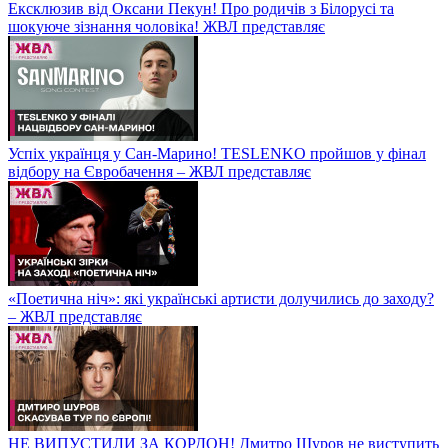
Ексклюзив від Оксани Пекун! Про родичів з Білорусі та
шокуюче зізнання чоловіка! ЖВЛ представляє
Успіх українця у Сан-Марино! TESLENKO пройшов у фінал
відбору на Євробачення – ЖВЛ представляє
«Поетична ніч»: які українські артисти долучились до заходу?
– ЖВЛ представляє
НЕ ВИПУСТИЛИ ЗА КОРДОН! Дмитро Шуров не виступить