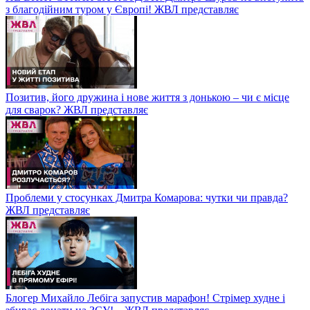
з благодійним туром у Європі! ЖВЛ представляє
Позитив, його дружина і нове життя з донькою – чи є місце
для сварок? ЖВЛ представляє
Проблеми у стосунках Дмитра Комарова: чутки чи правда?
ЖВЛ представляє
Блогер Михайло Лебіга запустив марафон! Стрімер худне і