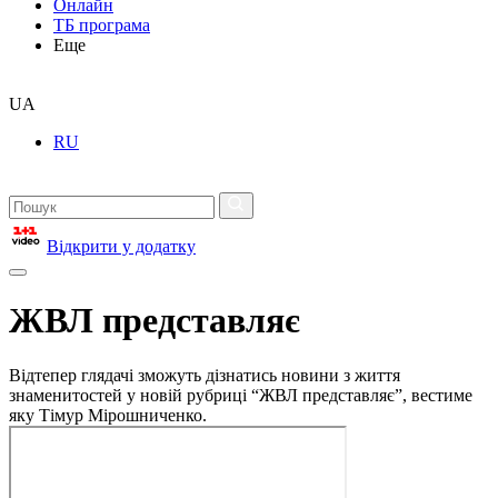
Онлайн
ТБ програма
Еще
UA
RU
Відкрити у додатку
ЖВЛ представляє
Відтепер глядачі зможуть дізнатись новини з життя
знаменитостей у новій рубриці “ЖВЛ представляє”, вестиме
яку Тімур Мірошниченко.