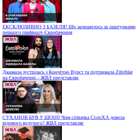
ЕКСКЛЮЗИВНО З БАЗЕЛЯ! Що залишилось за лаштунками
першого півфіналу Євробачення
Джамала зустрілась з Кончітою Вурст та підтримала Ziferblat
на Євробаченні – ЖВЛ представляє
СУХАНОВ БУВ У ШОЦІ! Чим співачка СолоХА довела
відомого ведучого? ЖВЛ представляє