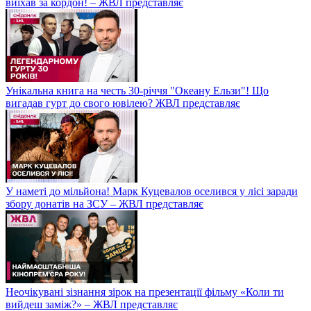
виїхав за кордон! – ЖВЛ представляє
Унікальна книга на честь 30-річчя "Океану Ельзи"! Що
вигадав гурт до свого ювілею? ЖВЛ представляє
У наметі до мільйона! Марк Куцевалов оселився у лісі заради
збору донатів на ЗСУ – ЖВЛ представляє
Неочікувані зізнання зірок на презентації фільму «Коли ти
вийдеш заміж?» – ЖВЛ представляє