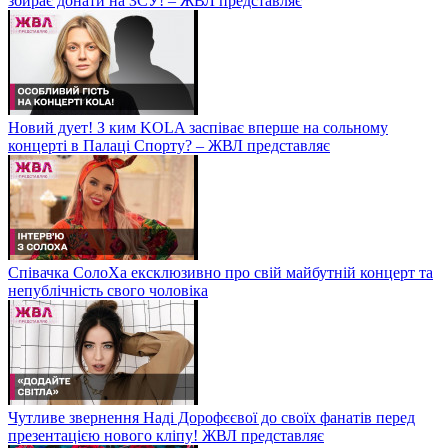
збирає донати на ЗСУ! – ЖВЛ представляє
Новий дует! З ким KOLA заспіває вперше на сольному
концерті в Палаці Спорту? – ЖВЛ представляє
Співачка СолоХа ексклюзивно про свій майбутній концерт та
непублічність свого чоловіка
Чутливе звернення Наді Дорофєєвої до своїх фанатів перед
презентацією нового кліпу! ЖВЛ представляє