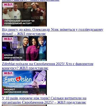
Від рингу до кіно. Олександр Усик зніметься у голлівудському
фільмі! – ЖВЛ представляє
Ziferblat поїхали на Євробачення 2025! Хто є фаворитом
конкурсу? ЖВЛ представляє
У 10 разів дорожче ніж торік! Скільки витратили на
організацію Євробачення-2025? – ЖВЛ представляє