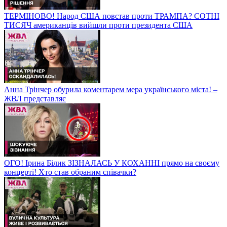
ТЕРМІНОВО! Народ США повстав проти ТРАМПА? СОТНІ
ТИСЯЧ американців вийшли проти президента США
Анна Трінчер обурила коментарем мера українського міста! –
ЖВЛ представляє
ОГО! Ірина Білик ЗІЗНАЛАСЬ У КОХАННІ прямо на своєму
концерті! Хто став обраним співачки?