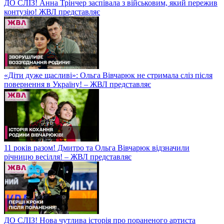
ДО СЛІЗ! Анна Трінчер заспівала з військовим, який пережив
контузію! ЖВЛ представляє
«Діти дуже щасливі»: Ольга Вівчарюк не стримала сліз після
повернення в Україну! – ЖВЛ представляє
11 років разом! Дмитро та Ольга Вівчарюк відзначили
річницю весілля! – ЖВЛ представляє
ДО СЛІЗ! Нова чутлива історія про пораненого артиста