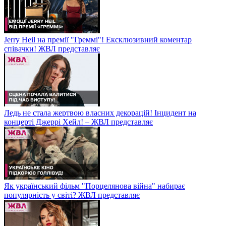
Jerry Heil на премії "Греммі"! Ексклюзивний коментар
співачки! ЖВЛ представляє
Ледь не стала жертвою власних декорацій! Інцидент на
концерті Джеррі Хейл! – ЖВЛ представляє
Як український фільм "Порцелянова війна" набирає
популярність у світі? ЖВЛ представляє