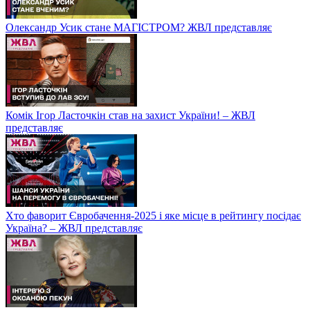
Олександр Усик стане МАГІСТРОМ? ЖВЛ представляє
Комік Ігор Ласточкін став на захист України! – ЖВЛ
представляє
Хто фаворит Євробачення-2025 і яке місце в рейтингу посідає
Україна? – ЖВЛ представляє