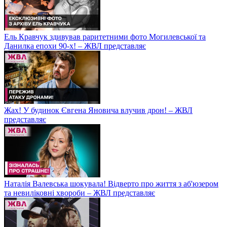
Ель Кравчук здивував раритетними фото Могилевської та
Данилка епохи 90-х! – ЖВЛ представляє
Жах! У будинок Євгена Яновича влучив дрон! – ЖВЛ
представляє
Наталія Валевська шокувала! Відверто про життя з аб'юзером
та невиліковні хвороби – ЖВЛ представляє