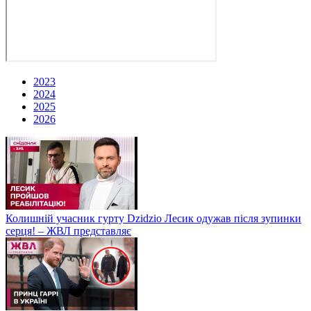
2023
2024
2025
2026
Колишній учасник гурту Dzidzio Лесик одужав після зупинки
серця! – ЖВЛ представляє