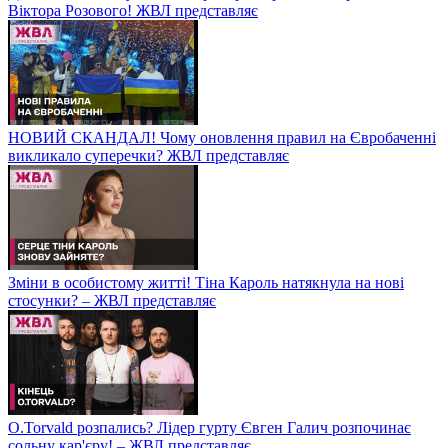
Віктора Розового! ЖВЛ представляє
НОВИЙ СКАНДАЛ! Чому оновлення правил на Євробаченні
викликало суперечки? ЖВЛ представляє
Зміни в особистому житті! Тіна Кароль натякнула на нові
стосунки? – ЖВЛ представляє
O.Torvald розпались? Лідер гурту Євген Галич розпочинає
сольну кар'єру! – ЖВЛ представляє