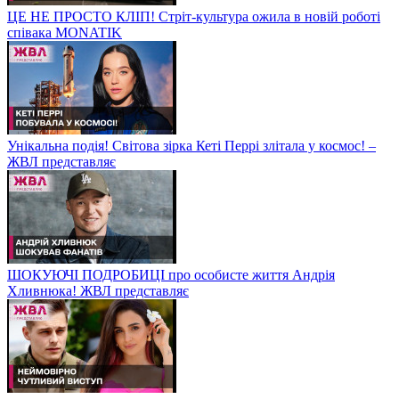
ЦЕ НЕ ПРОСТО КЛІП! Стріт-культура ожила в новій роботі
співака MONATIK
Унікальна подія! Світова зірка Кеті Перрі злітала у космос! –
ЖВЛ представляє
ШОКУЮЧІ ПОДРОБИЦІ про особисте життя Андрія
Хливнюка! ЖВЛ представляє