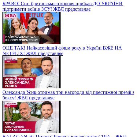
БРАВО! Син британського короля приїхав ДО УКРАЇНИ
підтримати воїнів ЗСУ! ЖВЛ представляє
ОЦЕ ТАК! Найкасовіший фільм року в Україні ВЖЕ НА
NETFLIX! ЖВЛ представляє
Олександр Усик отримав три нагороди від престижної премії з
боксу! ЖВЛ представляє
BALAGAN від Потапа! Репер анонсував тур США – ЖВЛ