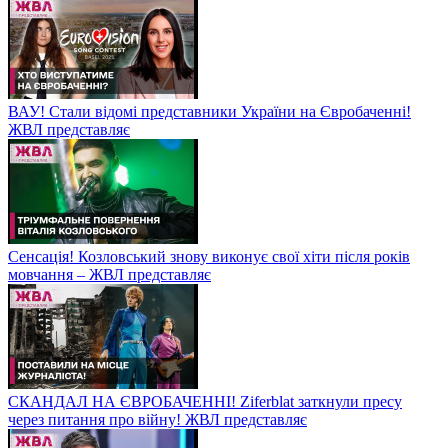
ВАУ! Стали відомі представники України на Євробаченні!
ЖВЛ представляє
Сенсація! Козловський знову виконує свої хіти після років
мовчання – ЖВЛ представляє
СКАНДАЛ НА ЄВРОБАЧЕННІ! Ziferblat заткнули пресу
через питання про війну! ЖВЛ представляє