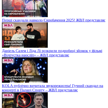
Перші скандали навколо Євробачення 2025! ЖВЛ представляє
Даніель Салем і Ліда Лі розкрили подробиці зйомок у фільмі
«Відпустка наосліп» – ЖВЛ представляє
KOLA публічно вичитала звукорежисера! Гучний скандал на
концерті в Палаці Спорту – ЖВЛ представляє