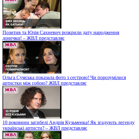
Позитив та Юлія Сахневич розкрили дату народження
донечки! – ЖВЛ представляє
Ольга Сумська показала фото з сестрою! Чи порозумілися
артистки між собою? ЖВЛ представляє
10 роковини загибелі Андрія Кузьменка! Як згадують легенду
українські артисти? – ЖВЛ представляє