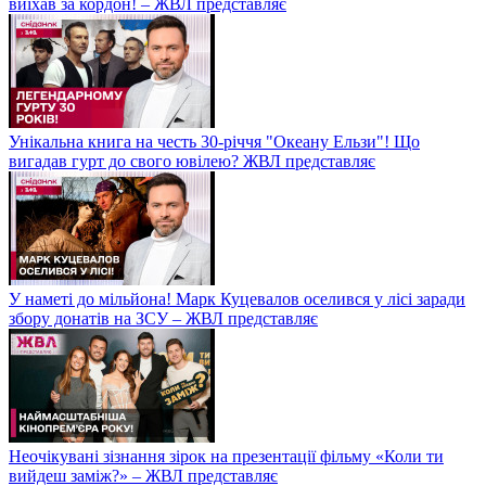
виїхав за кордон! – ЖВЛ представляє
Унікальна книга на честь 30-річчя "Океану Ельзи"! Що
вигадав гурт до свого ювілею? ЖВЛ представляє
У наметі до мільйона! Марк Куцевалов оселився у лісі заради
збору донатів на ЗСУ – ЖВЛ представляє
Неочікувані зізнання зірок на презентації фільму «Коли ти
вийдеш заміж?» – ЖВЛ представляє