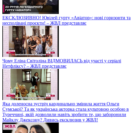
ЕКСКЛЮЗИВНО! Ювілей гурту «Авіатор»: нові горизонти та
несподівані проєкти! – ЖВЛ представляє
Чому Еліна Світоліна ВІДМОВИЛАСЬ від участі у серіалі
Нетфліксу? – ЖВЛ представляє
Яка доленосна зустріч кардинально змінила життя Ольги
Сумської? Та як українська акторка стала культовою особою в
Туреччині, якій дозволили навіть зробити те, що заборонили
Майклу Джексону? Дивись ексклюзив у ЖВЛ!