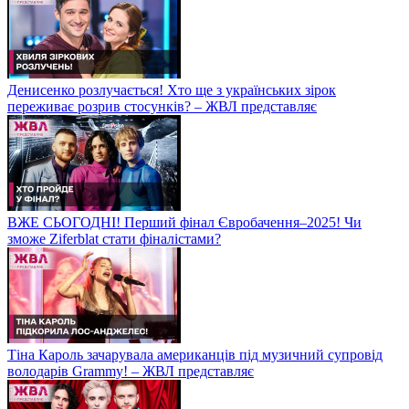
Денисенко розлучається! Хто ще з українських зірок
переживає розрив стосунків? – ЖВЛ представляє
ВЖЕ СЬОГОДНІ! Перший фінал Євробачення–2025! Чи
зможе Ziferblat стати фіналістами?
Тіна Кароль зачарувала американців під музичний супровід
володарів Grammy! – ЖВЛ представляє