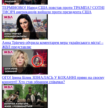
ТЕРМІНОВО! Народ США повстав проти ТРАМПА? СОТНІ
ТИСЯЧ американців вийшли проти президента США
Анна Трінчер обурила коментарем мера українського міста! –
ЖВЛ представляє
ОГО! Ірина Білик ЗІЗНАЛАСЬ У КОХАННІ прямо на своєму
концерті! Хто став обраним співачки?