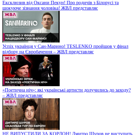
Ексклюзив від Оксани Пекун! Про родичів з Білорусі та
шокуюче зізнання чоловіка! ЖВЛ представляє
Успіх українця у Сан-Марино! TESLENKO пройшов у фінал
відбору на Євробачення – ЖВЛ представляє
«Поетична ніч»: які українські артисти долучились до заходу?
– ЖВЛ представляє
НЕ ВИПУСТИЛИ ЗА КОРДОН! Дмитро Шуров не виступить