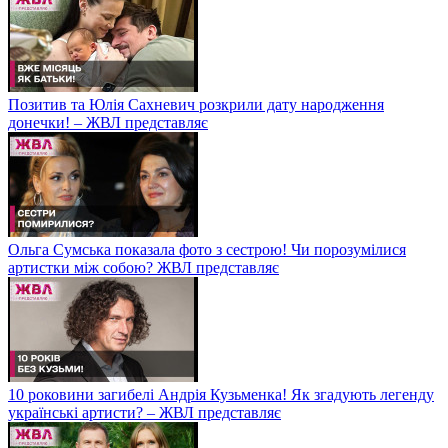
Позитив та Юлія Сахневич розкрили дату народження
донечки! – ЖВЛ представляє
Ольга Сумська показала фото з сестрою! Чи порозумілися
артистки між собою? ЖВЛ представляє
10 роковини загибелі Андрія Кузьменка! Як згадують легенду
українські артисти? – ЖВЛ представляє