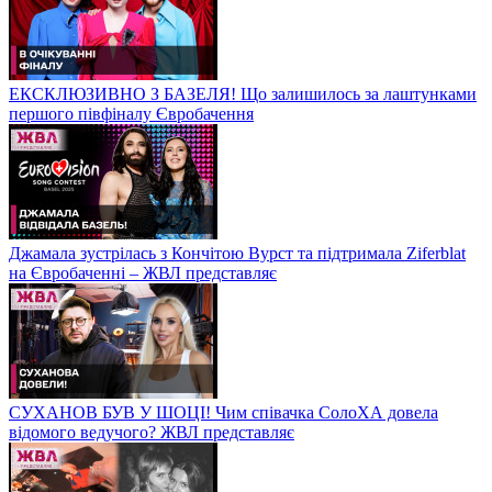
ЕКСКЛЮЗИВНО З БАЗЕЛЯ! Що залишилось за лаштунками
першого півфіналу Євробачення
Джамала зустрілась з Кончітою Вурст та підтримала Ziferblat
на Євробаченні – ЖВЛ представляє
СУХАНОВ БУВ У ШОЦІ! Чим співачка СолоХА довела
відомого ведучого? ЖВЛ представляє