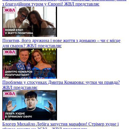
з благодійним туром у Європі! ЖВЛ представляє
Позитив, його дружина і нове життя з донькою – чи є місце
для сварок? ЖВЛ представляє
Проблеми у стосунках Дмитра Комарова: чутки чи правда?
ЖВЛ представляє
Блогер Михайло Лебіга запустив марафон! Стрімер худне і