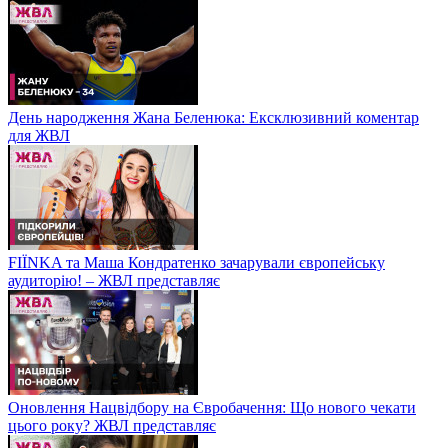
День народження Жана Беленюка: Ексклюзивний коментар
для ЖВЛ
FIЇNKA та Маша Кондратенко зачарували європейську
аудиторію! – ЖВЛ представляє
Оновлення Нацвідбору на Євробачення: Що нового чекати
цього року? ЖВЛ представляє