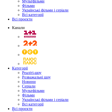
Мультфільми
Фільми
Українські фільми і серіали
Всі категорії
Всі проєкти
Канали
Категорії
Реаліті-шоу
Розважальні шоу
Новини
Серіали
Мультфільми
Фільми
Українські фільми і серіали
Всі категорії
Всі проєкти