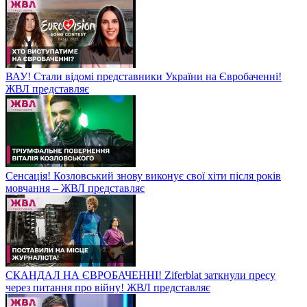
ВАУ! Стали відомі представники України на Євробаченні!
ЖВЛ представляє
Сенсація! Козловський знову виконує свої хіти після років
мовчання – ЖВЛ представляє
СКАНДАЛ НА ЄВРОБАЧЕННІ! Ziferblat заткнули пресу
через питання про війну! ЖВЛ представляє