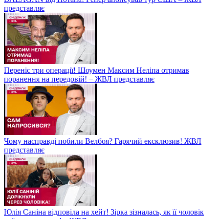
представляє
Переніс три операції! Шоумен Максим Неліпа отримав
поранення на передовій! – ЖВЛ представляє
Чому насправді побили Велбоя? Гарячий ексклюзив! ЖВЛ
представляє
Юлія Саніна відповіла на хейт! Зірка зізналась, як її чоловік