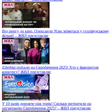
Від рингу до кіно. Олександр Усик зніметься у голлівудському
фільмі! – ЖВЛ представляє
Ziferblat поїхали на Євробачення 2025! Хто є фаворитом
конкурсу? ЖВЛ представляє
У 10 разів дорожче ніж торік! Скільки витратили на
організацію Євробачення-2025? – ЖВЛ представляє