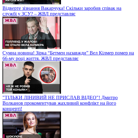
Відверте зізнання Вакарчука! Скільки заробив співак на
службі у ЗСУ? – ЖВЛ представляє
Сумна новина! Зірка “Бетмен назавжди” Вел Кілмер помер на
66-му році життя. ЖВЛ представляє
"ТІЛЬКИ ЛІНИВИЙ НЕ ПРИСЛАВ ВІДЕО"! Дмитро
Волканов прокоментував жахливий конфлікт на його
концерті!