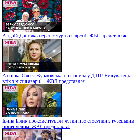
Андрій Данилко переніс тур по Європі! ЖВЛ представляє
Акторка Олеся Жураківська потрапила у ДТП! Винуватець
втік з місця аварії! – ЖВЛ представляє
Ірина Білик прокоментувала чутки про стосунки з турецьким
бізнесменом! ЖВЛ представляє