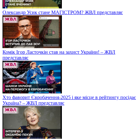
Олександр Усик стане МАГІСТРОМ? ЖВЛ представляє
Комік Ігор Ласточкін став на захист України! – ЖВЛ
представляє
Хто фаворит Євробачення-2025 і яке місце в рейтингу посідає
Україна? – ЖВЛ представляє