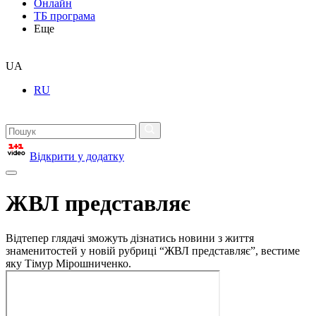
Онлайн
ТБ програма
Еще
UA
RU
Відкрити у додатку
ЖВЛ представляє
Відтепер глядачі зможуть дізнатись новини з життя
знаменитостей у новій рубриці “ЖВЛ представляє”, вестиме
яку Тімур Мірошниченко.