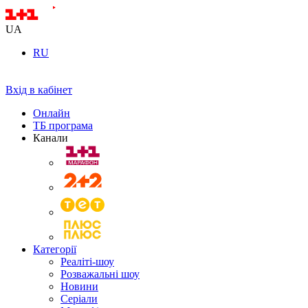
UA
RU
Вхід в кабінет
Онлайн
ТБ програма
Канали
Категорії
Реаліті-шоу
Розважальні шоу
Новини
Серіали