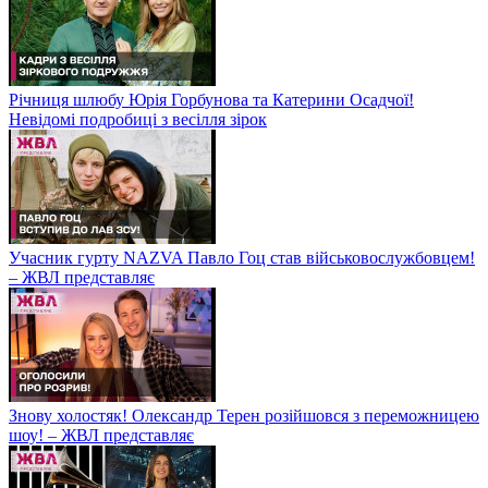
Річниця шлюбу Юрія Горбунова та Катерини Осадчої!
Невідомі подробиці з весілля зірок
Учасник гурту NAZVA Павло Гоц став військовослужбовцем!
– ЖВЛ представляє
Знову холостяк! Олександр Терен розійшовся з переможницею
шоу! – ЖВЛ представляє