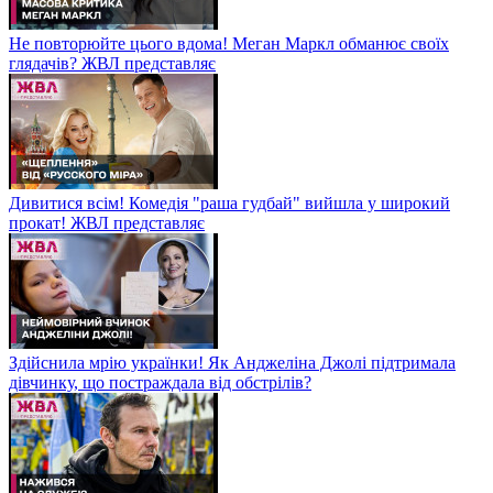
Не повторюйте цього вдома! Меган Маркл обманює своїх
глядачів? ЖВЛ представляє
Дивитися всім! Комедія "раша гудбай" вийшла у широкий
прокат! ЖВЛ представляє
Здійснила мрію українки! Як Анджеліна Джолі підтримала
дівчинку, що постраждала від обстрілів?