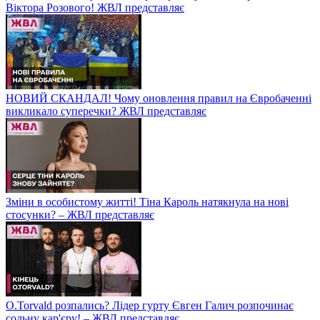
Віктора Розового! ЖВЛ представляє
НОВИЙ СКАНДАЛ! Чому оновлення правил на Євробаченні
викликало суперечки? ЖВЛ представляє
Зміни в особистому житті! Тіна Кароль натякнула на нові
стосунки? – ЖВЛ представляє
O.Torvald розпались? Лідер гурту Євген Галич розпочинає
сольну кар'єру! – ЖВЛ представляє