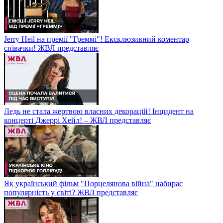
Jerry Heil на премії "Греммі"! Ексклюзивний коментар
співачки! ЖВЛ представляє
Ледь не стала жертвою власних декорацій! Інцидент на
концерті Джеррі Хейл! – ЖВЛ представляє
Як український фільм "Порцелянова війна" набирає
популярність у світі? ЖВЛ представляє