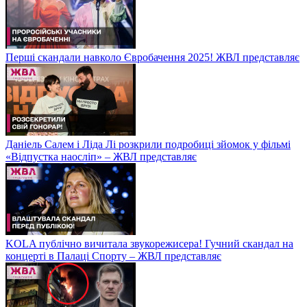
Перші скандали навколо Євробачення 2025! ЖВЛ представляє
Даніель Салем і Ліда Лі розкрили подробиці зйомок у фільмі
«Відпустка наосліп» – ЖВЛ представляє
KOLA публічно вичитала звукорежисера! Гучний скандал на
концерті в Палаці Спорту – ЖВЛ представляє