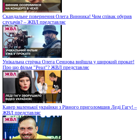
Скандальне повернення Олега Винника! Чим співак обурив
слухачів? – ЖВЛ представляє
Унікальна стрічка Олега Сенцова вийшла у широкий прокат!
Про що фільм "Реал"? ЖВЛ представляє
Кавер маленької українки з Рівного приголомшив Леді Гагу! –
ЖВЛ представляє