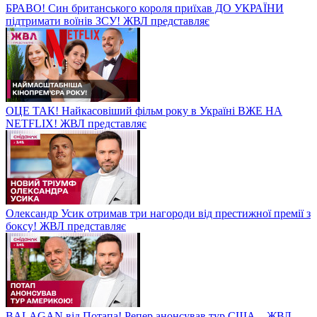
БРАВО! Син британського короля приїхав ДО УКРАЇНИ
підтримати воїнів ЗСУ! ЖВЛ представляє
ОЦЕ ТАК! Найкасовіший фільм року в Україні ВЖЕ НА
NETFLIX! ЖВЛ представляє
Олександр Усик отримав три нагороди від престижної премії з
боксу! ЖВЛ представляє
BALAGAN від Потапа! Репер анонсував тур США – ЖВЛ