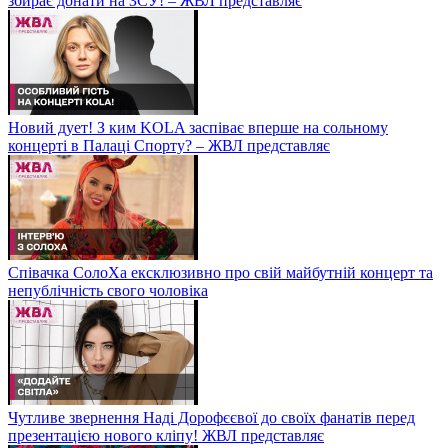
збирає донати на ЗСУ! – ЖВЛ представляє
Новий дует! З ким KOLA заспіває вперше на сольному
концерті в Палаці Спорту? – ЖВЛ представляє
Співачка СолоХа ексклюзивно про свій майбутній концерт та
непублічність свого чоловіка
Чутливе звернення Наді Дорофєєвої до своїх фанатів перед
презентацією нового кліпу! ЖВЛ представляє