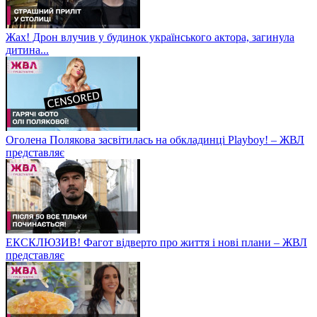
Жах! Дрон влучив у будинок українського актора, загинула
дитина...
Оголена Полякова засвітилась на обкладинці Playboy! – ЖВЛ
представляє
ЕКСКЛЮЗИВ! Фагот відверто про життя і нові плани – ЖВЛ
представляє