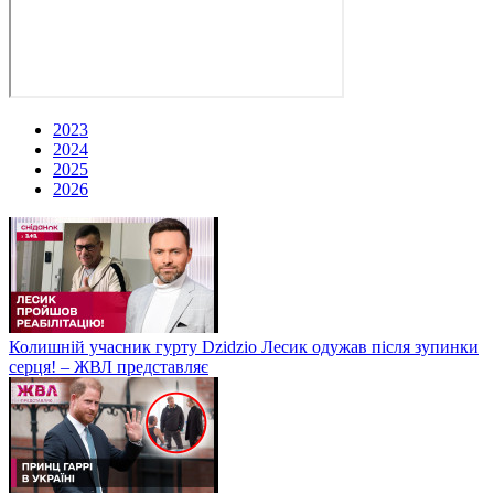
2023
2024
2025
2026
Колишній учасник гурту Dzidzio Лесик одужав після зупинки
серця! – ЖВЛ представляє