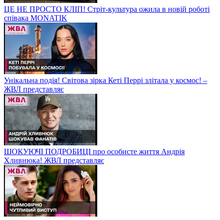
ЦЕ НЕ ПРОСТО КЛІП! Стріт-культура ожила в новій роботі
співака MONATIK
Унікальна подія! Світова зірка Кеті Перрі злітала у космос! –
ЖВЛ представляє
ШОКУЮЧІ ПОДРОБИЦІ про особисте життя Андрія
Хливнюка! ЖВЛ представляє