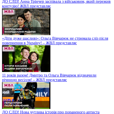
ДО СЛІЗ! Анна Трінчер заспівала з військовим, який пережив
контузію! ЖВЛ представляє
«Діти дуже щасливі»: Ольга Вівчарюк не стримала сліз після
повернення в Україну! – ЖВЛ представляє
11 років разом! Дмитро та Ольга Вівчарюк відзначили
річницю весілля! – ЖВЛ представляє
ДО СЛІЗ! Нова чутлива історія про пораненого артиста