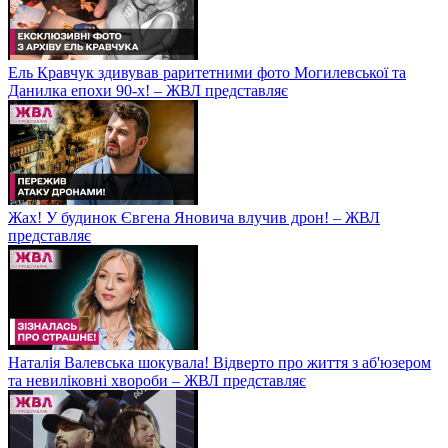
Ель Кравчук здивував раритетними фото Могилевської та
Данилка епохи 90-х! – ЖВЛ представляє
Жах! У будинок Євгена Яновича влучив дрон! – ЖВЛ
представляє
Наталія Валевська шокувала! Відверто про життя з аб'юзером
та невиліковні хвороби – ЖВЛ представляє