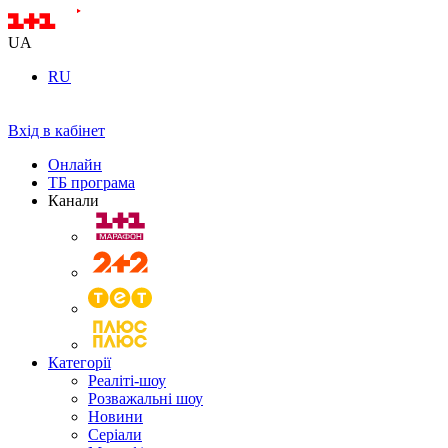
UA
RU
Вхід в кабінет
Онлайн
ТБ програма
Канали
Категорії
Реаліті-шоу
Розважальні шоу
Новини
Серіали