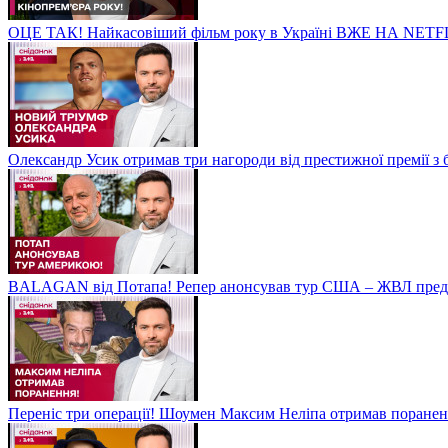
ОЦЕ ТАК! Найкасовіший фільм року в Україні ВЖЕ НА NETF
Олександр Усик отримав три нагороди від престижної премії з
BALAGAN від Потапа! Репер анонсував тур США – ЖВЛ пред
Переніс три операції! Шоумен Максим Неліпа отримав поранен