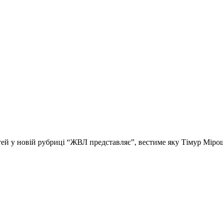
стей у новій рубриці “ЖВЛ представляє”, вестиме яку Тімур Мір