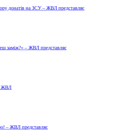
збору донатів на ЗСУ – ЖВЛ представляє
йдеш заміж?» – ЖВЛ представляє
я ЖВЛ
ію! – ЖВЛ представляє