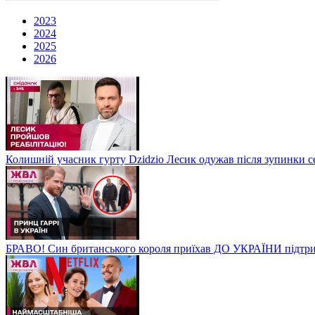
2023
2024
2025
2026
Колишній учасник гурту Dzidzio Лесик одужав після зупинки с
БРАВО! Син британського короля приїхав ДО УКРАЇНИ підтри