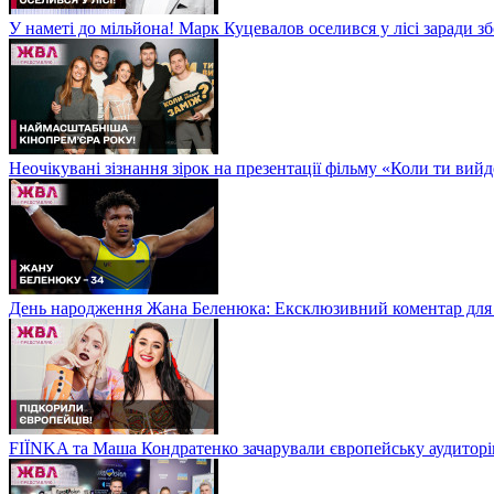
У наметі до мільйона! Марк Куцевалов оселився у лісі заради 
Неочікувані зізнання зірок на презентації фільму «Коли ти ви
День народження Жана Беленюка: Ексклюзивний коментар дл
FIЇNKA та Маша Кондратенко зачарували європейську аудитор