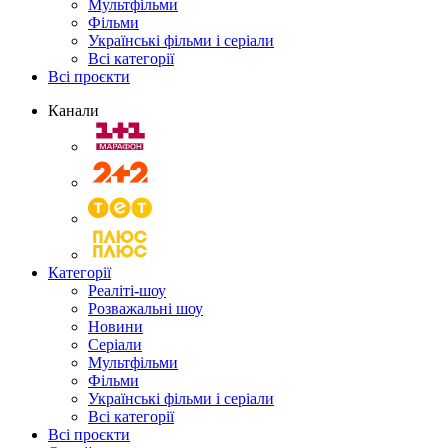
Мультфільми
Фільми
Українські фільми і серіали
Всі категорії
Всі проєкти
Канали
Категорії
Реаліті-шоу
Розважальні шоу
Новини
Серіали
Мультфільми
Фільми
Українські фільми і серіали
Всі категорії
Всі проєкти