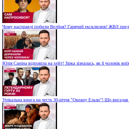
Чому насправді побили Велбоя? Гарячий ексклюзив! ЖВЛ пред
Юлія Саніна відповіла на хейт! Зірка зізналась, як її чоловік в
Унікальна книга на честь 30-річчя "Океану Ельзи"! Що вигада