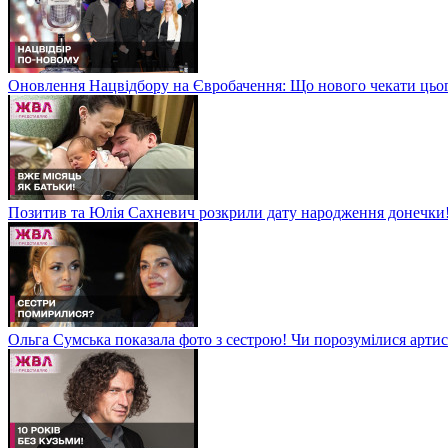
Оновлення Нацвідбору на Євробачення: Що нового чекати цьо
Позитив та Юлія Сахневич розкрили дату народження донечки
Ольга Сумська показала фото з сестрою! Чи порозумілися арт