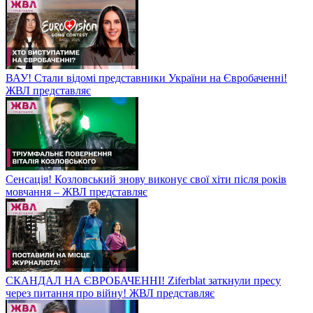
ВАУ! Стали відомі представники України на Євробаченні!
ЖВЛ представляє
Сенсація! Козловський знову виконує свої хіти після років
мовчання – ЖВЛ представляє
СКАНДАЛ НА ЄВРОБАЧЕННІ! Ziferblat заткнули пресу
через питання про війну! ЖВЛ представляє