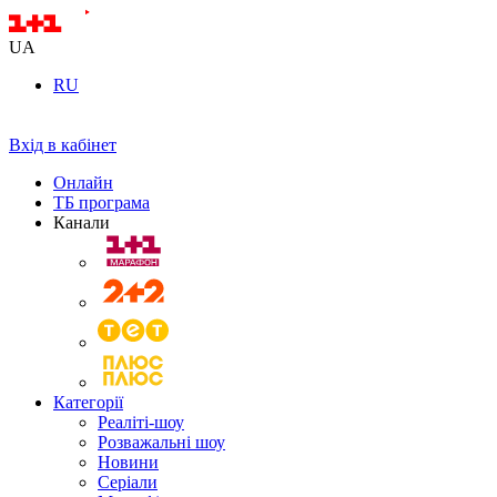
UA
RU
Вхід в кабінет
Онлайн
ТБ програма
Канали
Категорії
Реаліті-шоу
Розважальні шоу
Новини
Серіали