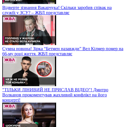
Відверте зізнання Вакарчука! Скільки заробив співак на
службі у ЗСУ? – ЖВЛ представляє
Сумна новина! Зірка “Бетмен назавжди” Вел Кілмер помер на
66-му році життя. ЖВЛ представляє
"ТІЛЬКИ ЛІНИВИЙ НЕ ПРИСЛАВ ВІДЕО"! Дмитро
Волканов прокоментував жахливий конфлікт на його
концерті!