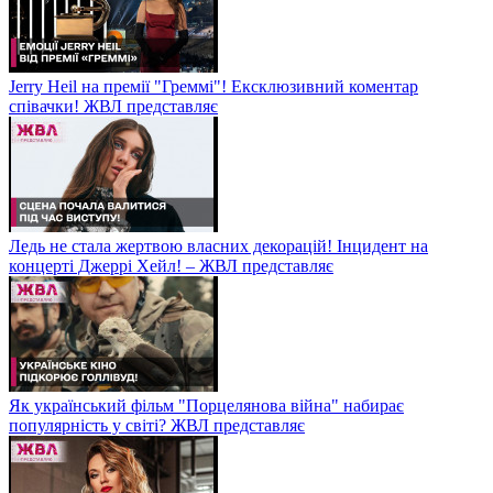
Jerry Heil на премії "Греммі"! Ексклюзивний коментар
співачки! ЖВЛ представляє
Ледь не стала жертвою власних декорацій! Інцидент на
концерті Джеррі Хейл! – ЖВЛ представляє
Як український фільм "Порцелянова війна" набирає
популярність у світі? ЖВЛ представляє