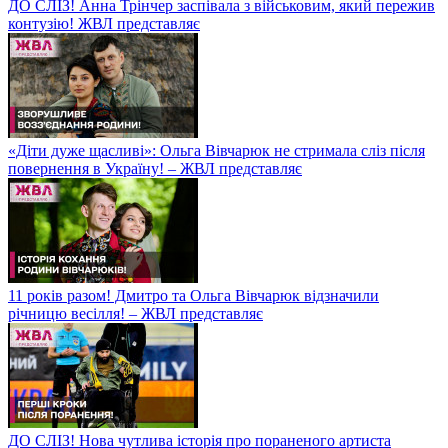
ДО СЛІЗ! Анна Трінчер заспівала з військовим, який пережив
контузію! ЖВЛ представляє
«Діти дуже щасливі»: Ольга Вівчарюк не стримала сліз після
повернення в Україну! – ЖВЛ представляє
11 років разом! Дмитро та Ольга Вівчарюк відзначили
річницю весілля! – ЖВЛ представляє
ДО СЛІЗ! Нова чутлива історія про пораненого артиста