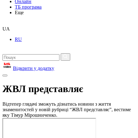
Онлайн
ТБ програма
Еще
UA
RU
Відкрити у додатку
ЖВЛ представляє
Відтепер глядачі зможуть дізнатись новини з життя
знаменитостей у новій рубриці “ЖВЛ представляє”, вестиме
яку Тімур Мірошниченко.