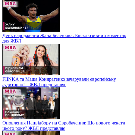
День народження Жана Беленюка: Ексклюзивний коментар
для ЖВЛ
FIЇNKA та Маша Кондратенко зачарували європейську
аудиторію! – ЖВЛ представляє
Оновлення Нацвідбору на Євробачення: Що нового чекати
цього року? ЖВЛ представляє