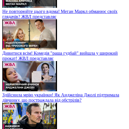
Не повторюйте цього вдома! Меган Маркл обманює своїх
глядачів? ЖВЛ представляє
Дивитися всім! Комедія "раша гудбай" вийшла у широкий
прокат! ЖВЛ представляє
Здійснила мрію українки! Як Анджеліна Джолі підтримала
дівчинку, що постраждала від обстрілів?