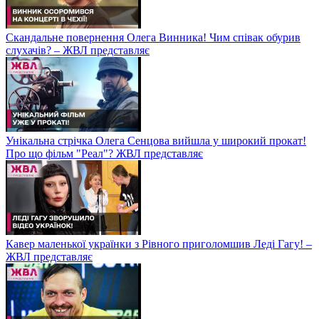
Скандальне повернення Олега Винника! Чим співак обурив
слухачів? – ЖВЛ представляє
Унікальна стрічка Олега Сенцова вийшла у широкий прокат!
Про що фільм "Реал"? ЖВЛ представляє
Кавер маленької українки з Рівного приголомшив Леді Гагу! –
ЖВЛ представляє