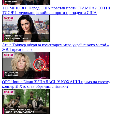
ТЕРМІНОВО! Народ США повстав проти ТРАМПА? СОТНІ
ТИСЯЧ американців вийшли проти президента США
Анна Трінчер обурила коментарем мера українського міста! –
ЖВЛ представляє
ОГО! Ірина Білик ЗІЗНАЛАСЬ У КОХАННІ прямо на своєму
концерті! Хто став обраним співачки?