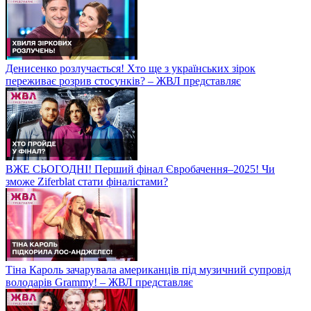
Денисенко розлучається! Хто ще з українських зірок
переживає розрив стосунків? – ЖВЛ представляє
ВЖЕ СЬОГОДНІ! Перший фінал Євробачення–2025! Чи
зможе Ziferblat стати фіналістами?
Тіна Кароль зачарувала американців під музичний супровід
володарів Grammy! – ЖВЛ представляє