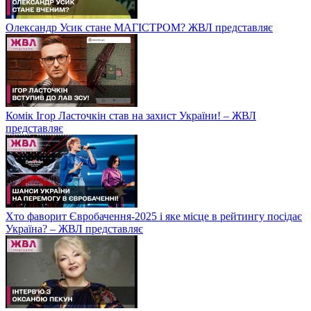
Олександр Усик стане МАГІСТРОМ? ЖВЛ представляє
Комік Ігор Ласточкін став на захист України! – ЖВЛ
представляє
Хто фаворит Євробачення-2025 і яке місце в рейтингу посідає
Україна? – ЖВЛ представляє