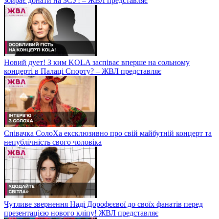
збирає донати на ЗСУ! – ЖВЛ представляє
Новий дует! З ким KOLA заспіває вперше на сольному
концерті в Палаці Спорту? – ЖВЛ представляє
Співачка СолоХа ексклюзивно про свій майбутній концерт та
непублічність свого чоловіка
Чутливе звернення Наді Дорофєєвої до своїх фанатів перед
презентацією нового кліпу! ЖВЛ представляє