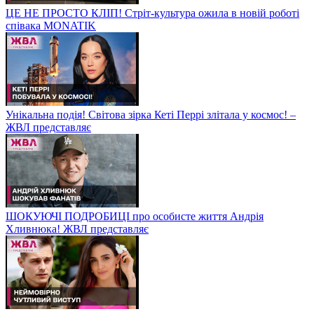
ЦЕ НЕ ПРОСТО КЛІП! Стріт-культура ожила в новій роботі
співака MONATIK
Унікальна подія! Світова зірка Кеті Перрі злітала у космос! –
ЖВЛ представляє
ШОКУЮЧІ ПОДРОБИЦІ про особисте життя Андрія
Хливнюка! ЖВЛ представляє