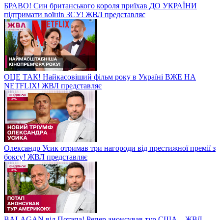
БРАВО! Син британського короля приїхав ДО УКРАЇНИ
підтримати воїнів ЗСУ! ЖВЛ представляє
ОЦЕ ТАК! Найкасовіший фільм року в Україні ВЖЕ НА
NETFLIX! ЖВЛ представляє
Олександр Усик отримав три нагороди від престижної премії з
боксу! ЖВЛ представляє
BALAGAN від Потапа! Репер анонсував тур США – ЖВЛ