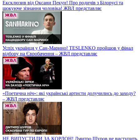
Ексклюзив від Оксани Пекун! Про родичів з Білорусі та
шокуюче зізнання чоловіка! ЖВЛ представляє
Успіх українця у Сан-Марино! TESLENKO пройшов у фінал
відбору на Євробачення – ЖВЛ представляє
«Поетична ніч»: які українські артисти долучились до заходу?
– ЖВЛ представляє
НЕ ВИПУСТИЛИ ЗА КОРДОН! Дмитро Шуров не виступить