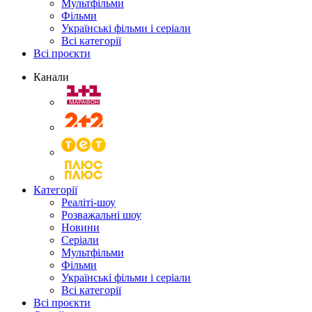
Мультфільми
Фільми
Українські фільми і серіали
Всі категорії
Всі проєкти
Канали
Категорії
Реаліті-шоу
Розважальні шоу
Новини
Серіали
Мультфільми
Фільми
Українські фільми і серіали
Всі категорії
Всі проєкти