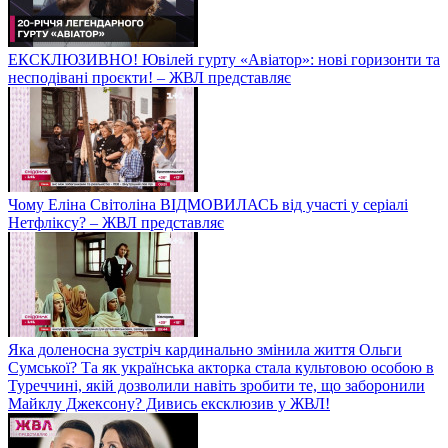
ЕКСКЛЮЗИВНО! Ювілей гурту «Авіатор»: нові горизонти та
несподівані проєкти! – ЖВЛ представляє
Чому Еліна Світоліна ВІДМОВИЛАСЬ від участі у серіалі
Нетфліксу? – ЖВЛ представляє
Яка доленосна зустріч кардинально змінила життя Ольги
Сумської? Та як українська акторка стала культовою особою в
Туреччині, якій дозволили навіть зробити те, що заборонили
Майклу Джексону? Дивись ексклюзив у ЖВЛ!