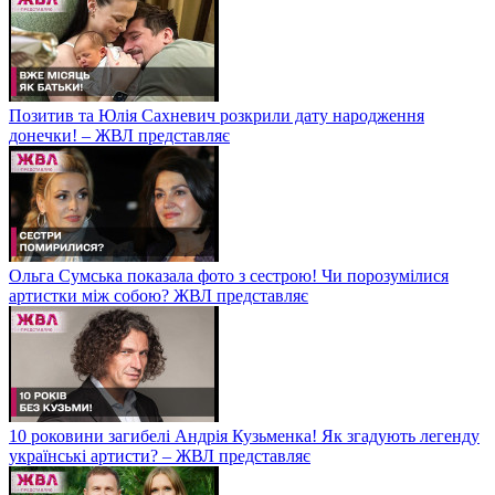
Позитив та Юлія Сахневич розкрили дату народження
донечки! – ЖВЛ представляє
Ольга Сумська показала фото з сестрою! Чи порозумілися
артистки між собою? ЖВЛ представляє
10 роковини загибелі Андрія Кузьменка! Як згадують легенду
українські артисти? – ЖВЛ представляє