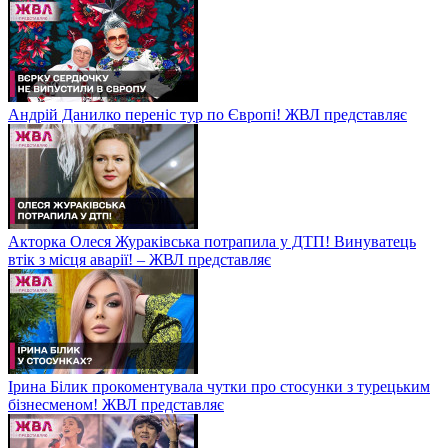
Андрій Данилко переніс тур по Європі! ЖВЛ представляє
Акторка Олеся Жураківська потрапила у ДТП! Винуватець
втік з місця аварії! – ЖВЛ представляє
Ірина Білик прокоментувала чутки про стосунки з турецьким
бізнесменом! ЖВЛ представляє