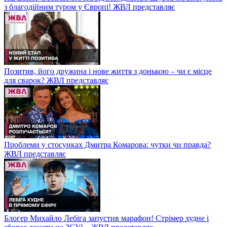
з благодійним туром у Європі! ЖВЛ представляє
Позитив, його дружина і нове життя з донькою – чи є місце
для сварок? ЖВЛ представляє
Проблеми у стосунках Дмитра Комарова: чутки чи правда?
ЖВЛ представляє
Блогер Михайло Лебіга запустив марафон! Стрімер худне і