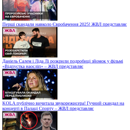
Перші скандали навколо Євробачення 2025! ЖВЛ представляє
Даніель Салем і Ліда Лі розкрили подробиці зйомок у фільмі
«Відпустка наосліп» – ЖВЛ представляє
KOLA публічно вичитала звукорежисера! Гучний скандал на
концерті в Палаці Спорту – ЖВЛ представляє