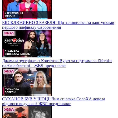
ЕКСКЛЮЗИВНО З БАЗЕЛЯ! Що залишилось за лаштунками
першого півфіналу Євробачення
Джамала зустрілась з Кончітою Вурст та підтримала Ziferblat
на Євробаченні – ЖВЛ представляє
СУХАНОВ БУВ У ШОЦІ! Чим співачка СолоХА довела
відомого ведучого? ЖВЛ представляє