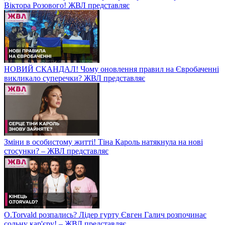
Віктора Розового! ЖВЛ представляє
НОВИЙ СКАНДАЛ! Чому оновлення правил на Євробаченні
викликало суперечки? ЖВЛ представляє
Зміни в особистому житті! Тіна Кароль натякнула на нові
стосунки? – ЖВЛ представляє
O.Torvald розпались? Лідер гурту Євген Галич розпочинає
сольну кар'єру! – ЖВЛ представляє