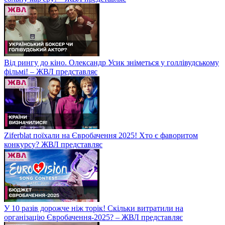
Від рингу до кіно. Олександр Усик зніметься у голлівудському
фільмі! – ЖВЛ представляє
Ziferblat поїхали на Євробачення 2025! Хто є фаворитом
конкурсу? ЖВЛ представляє
У 10 разів дорожче ніж торік! Скільки витратили на
організацію Євробачення-2025? – ЖВЛ представляє