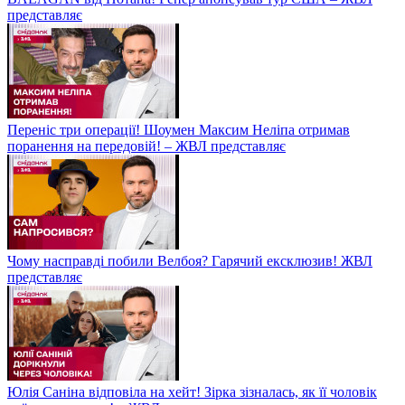
представляє
Переніс три операції! Шоумен Максим Неліпа отримав
поранення на передовій! – ЖВЛ представляє
Чому насправді побили Велбоя? Гарячий ексклюзив! ЖВЛ
представляє
Юлія Саніна відповіла на хейт! Зірка зізналась, як її чоловік