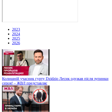
2023
2024
2025
2026
Колишній учасник гурту Dzidzio Лесик одужав після зупинки
серця! – ЖВЛ представляє