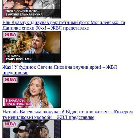
Ель Кравчук здивував раритетними фото Могилевської та
Данилка епохи 90-х! – ЖВЛ представляє
Жах! У будинок Євгена Яновича влучив дрон! – ЖВЛ
представляє
Наталія Валевська шокувала! Відверто про життя з аб'юзером
та невиліковні хвороби – ЖВЛ представляє