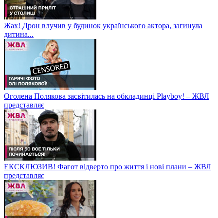
Жах! Дрон влучив у будинок українського актора, загинула
дитина...
Оголена Полякова засвітилась на обкладинці Playboy! – ЖВЛ
представляє
ЕКСКЛЮЗИВ! Фагот відверто про життя і нові плани – ЖВЛ
представляє