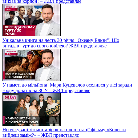
виїхав за кордон! – ЖВЛ представляє
Унікальна книга на честь 30-річчя "Океану Ельзи"! Що
вигадав гурт до свого ювілею? ЖВЛ представляє
У наметі до мільйона! Марк Куцевалов оселився у лісі заради
збору донатів на ЗСУ – ЖВЛ представляє
Неочікувані зізнання зірок на презентації фільму «Коли ти
вийдеш заміж?» – ЖВЛ представляє