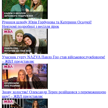
Річниця шлюбу Юрія Горбунова та Катерини Осадчої!
Невідомі подробиці з весілля зірок
Учасник гурту NAZVA Павло Гоц став військовослужбовцем!
– ЖВЛ представляє
Знову холостяк! Олександр Терен розійшовся з переможницею
шоу! – ЖВЛ представляє