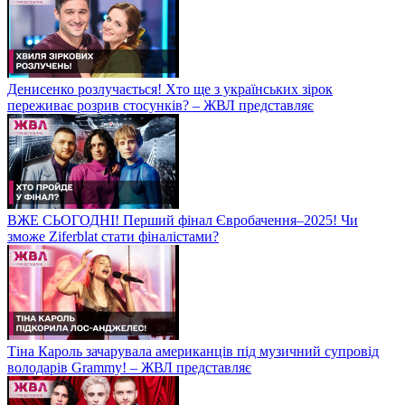
Денисенко розлучається! Хто ще з українських зірок
переживає розрив стосунків? – ЖВЛ представляє
ВЖЕ СЬОГОДНІ! Перший фінал Євробачення–2025! Чи
зможе Ziferblat стати фіналістами?
Тіна Кароль зачарувала американців під музичний супровід
володарів Grammy! – ЖВЛ представляє