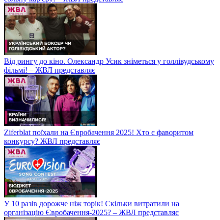
Від рингу до кіно. Олександр Усик зніметься у голлівудському
фільмі! – ЖВЛ представляє
Ziferblat поїхали на Євробачення 2025! Хто є фаворитом
конкурсу? ЖВЛ представляє
У 10 разів дорожче ніж торік! Скільки витратили на
організацію Євробачення-2025? – ЖВЛ представляє