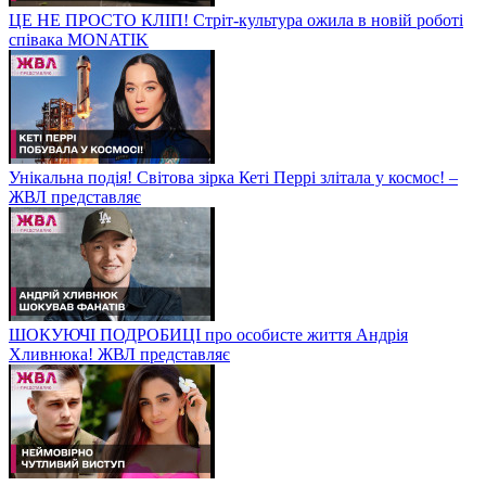
ЦЕ НЕ ПРОСТО КЛІП! Стріт-культура ожила в новій роботі
співака MONATIK
Унікальна подія! Світова зірка Кеті Перрі злітала у космос! –
ЖВЛ представляє
ШОКУЮЧІ ПОДРОБИЦІ про особисте життя Андрія
Хливнюка! ЖВЛ представляє