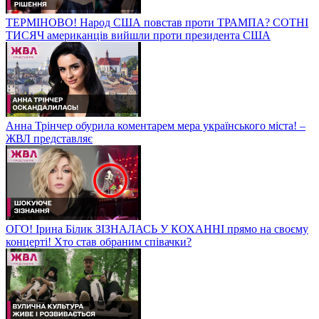
ТЕРМІНОВО! Народ США повстав проти ТРАМПА? СОТНІ
ТИСЯЧ американців вийшли проти президента США
Анна Трінчер обурила коментарем мера українського міста! –
ЖВЛ представляє
ОГО! Ірина Білик ЗІЗНАЛАСЬ У КОХАННІ прямо на своєму
концерті! Хто став обраним співачки?