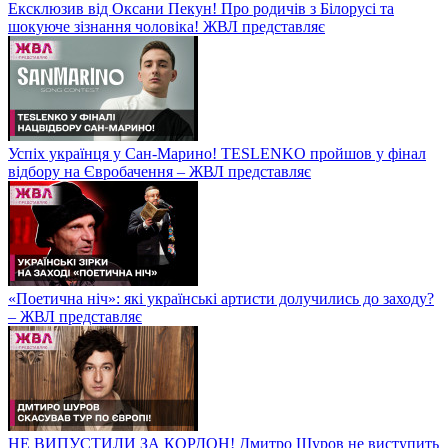
Ексклюзив від Оксани Пекун! Про родичів з Білорусі та
шокуюче зізнання чоловіка! ЖВЛ представляє
Успіх українця у Сан-Марино! TESLENKO пройшов у фінал
відбору на Євробачення – ЖВЛ представляє
«Поетична ніч»: які українські артисти долучились до заходу?
– ЖВЛ представляє
НЕ ВИПУСТИЛИ ЗА КОРДОН! Дмитро Шуров не виступить