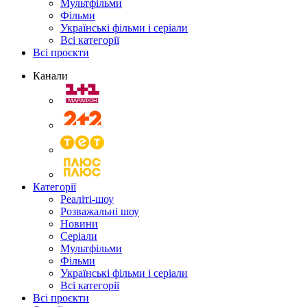
Мультфільми
Фільми
Українські фільми і серіали
Всі категорії
Всі проєкти
Канали
Категорії
Реаліті-шоу
Розважальні шоу
Новини
Серіали
Мультфільми
Фільми
Українські фільми і серіали
Всі категорії
Всі проєкти