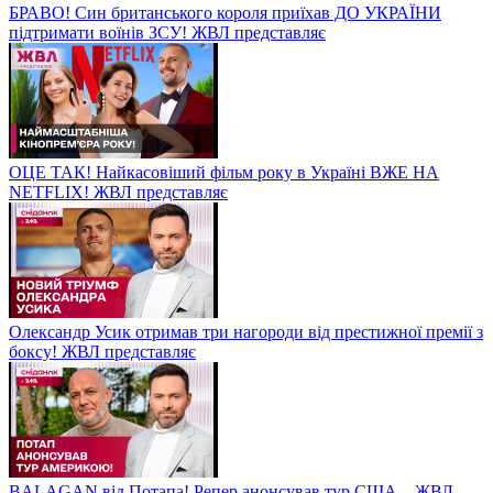
БРАВО! Син британського короля приїхав ДО УКРАЇНИ
підтримати воїнів ЗСУ! ЖВЛ представляє
ОЦЕ ТАК! Найкасовіший фільм року в Україні ВЖЕ НА
NETFLIX! ЖВЛ представляє
Олександр Усик отримав три нагороди від престижної премії з
боксу! ЖВЛ представляє
BALAGAN від Потапа! Репер анонсував тур США – ЖВЛ