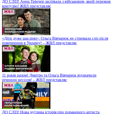
ДО СЛІЗ! Анна Трінчер заспівала з військовим, який пережив
контузію! ЖВЛ представляє
«Діти дуже щасливі»: Ольга Вівчарюк не стримала сліз після
повернення в Україну! – ЖВЛ представляє
11 років разом! Дмитро та Ольга Вівчарюк відзначили
річницю весілля! – ЖВЛ представляє
ДО СЛІЗ! Нова чутлива історія про пораненого артиста