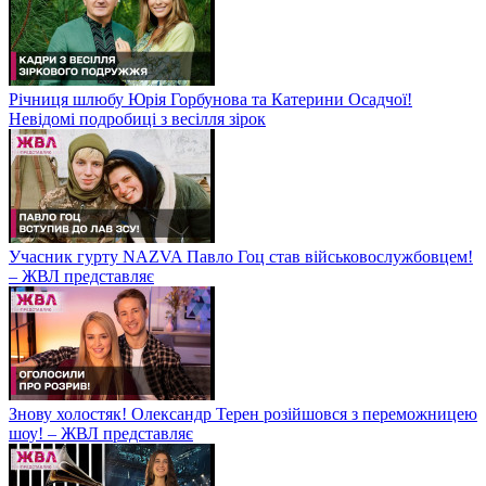
Річниця шлюбу Юрія Горбунова та Катерини Осадчої!
Невідомі подробиці з весілля зірок
Учасник гурту NAZVA Павло Гоц став військовослужбовцем!
– ЖВЛ представляє
Знову холостяк! Олександр Терен розійшовся з переможницею
шоу! – ЖВЛ представляє