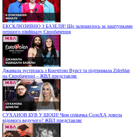
ЕКСКЛЮЗИВНО З БАЗЕЛЯ! Що залишилось за лаштунками
першого півфіналу Євробачення
Джамала зустрілась з Кончітою Вурст та підтримала Ziferblat
на Євробаченні – ЖВЛ представляє
СУХАНОВ БУВ У ШОЦІ! Чим співачка СолоХА довела
відомого ведучого? ЖВЛ представляє