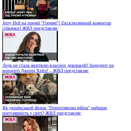
Jerry Heil на премії "Греммі"! Ексклюзивний коментар
співачки! ЖВЛ представляє
Ледь не стала жертвою власних декорацій! Інцидент на
концерті Джеррі Хейл! – ЖВЛ представляє
Як український фільм "Порцелянова війна" набирає
популярність у світі? ЖВЛ представляє