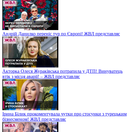
Андрій Данилко переніс тур по Європі! ЖВЛ представляє
Акторка Олеся Жураківська потрапила у ДТП! Винуватець
втік з місця аварії! – ЖВЛ представляє
Ірина Білик прокоментувала чутки про стосунки з турецьким
бізнесменом! ЖВЛ представляє