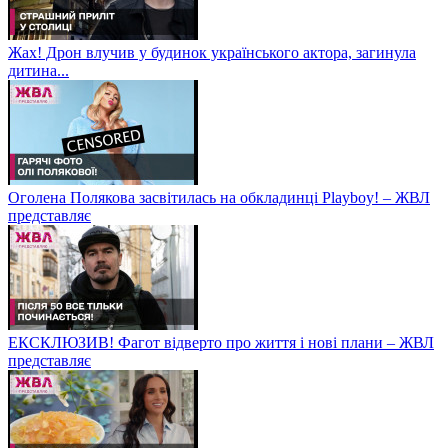
Жах! Дрон влучив у будинок українського актора, загинула
дитина...
Оголена Полякова засвітилась на обкладинці Playboy! – ЖВЛ
представляє
ЕКСКЛЮЗИВ! Фагот відверто про життя і нові плани – ЖВЛ
представляє