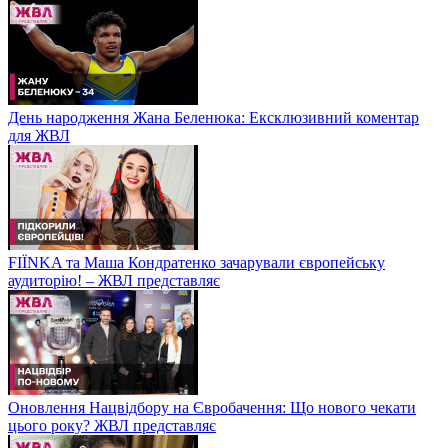
День народження Жана Беленюка: Ексклюзивний коментар
для ЖВЛ
FIЇNKA та Маша Кондратенко зачарували європейську
аудиторію! – ЖВЛ представляє
Оновлення Нацвідбору на Євробачення: Що нового чекати
цього року? ЖВЛ представляє