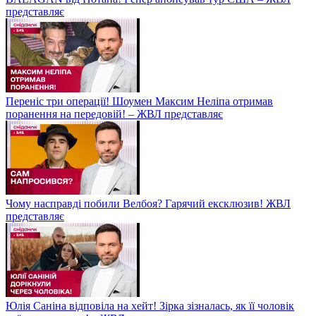
представляє
Переніс три операції! Шоумен Максим Неліпа отримав
поранення на передовій! – ЖВЛ представляє
Чому насправді побили Велбоя? Гарячий ексклюзив! ЖВЛ
представляє
Юлія Саніна відповіла на хейт! Зірка зізналась, як її чоловік