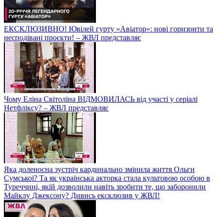
ЕКСКЛЮЗИВНО! Ювілей гурту «Авіатор»: нові горизонти та
несподівані проєкти! – ЖВЛ представляє
Чому Еліна Світоліна ВІДМОВИЛАСЬ від участі у серіалі
Нетфліксу? – ЖВЛ представляє
Яка доленосна зустріч кардинально змінила життя Ольги
Сумської? Та як українська акторка стала культовою особою в
Туреччині, якій дозволили навіть зробити те, що заборонили
Майклу Джексону? Дивись ексклюзив у ЖВЛ!