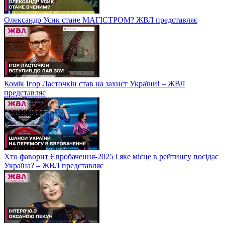
Олександр Усик стане МАГІСТРОМ? ЖВЛ представляє
Комік Ігор Ласточкін став на захист України! – ЖВЛ
представляє
Хто фаворит Євробачення-2025 і яке місце в рейтингу посідає
Україна? – ЖВЛ представляє