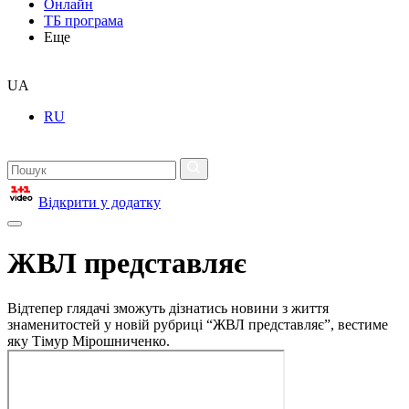
Онлайн
ТБ програма
Еще
UA
RU
Відкрити у додатку
ЖВЛ представляє
Відтепер глядачі зможуть дізнатись новини з життя
знаменитостей у новій рубриці “ЖВЛ представляє”, вестиме
яку Тімур Мірошниченко.