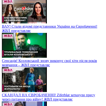
ВАУ! Стали відомі представники України на Євробаченні!
ЖВЛ представляє
Сенсація! Козловський знову виконує свої хіти після років
мовчання – ЖВЛ представляє
СКАНДАЛ НА ЄВРОБАЧЕННІ! Ziferblat заткнули пресу
через питання про війну! ЖВЛ представляє