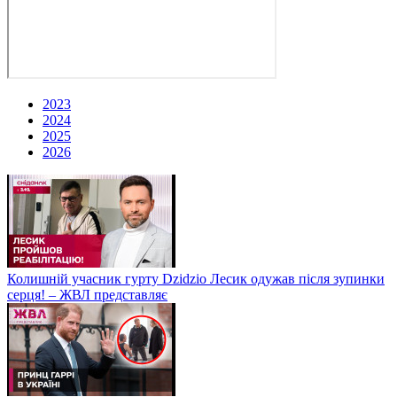
2023
2024
2025
2026
Колишній учасник гурту Dzidzio Лесик одужав після зупинки
серця! – ЖВЛ представляє