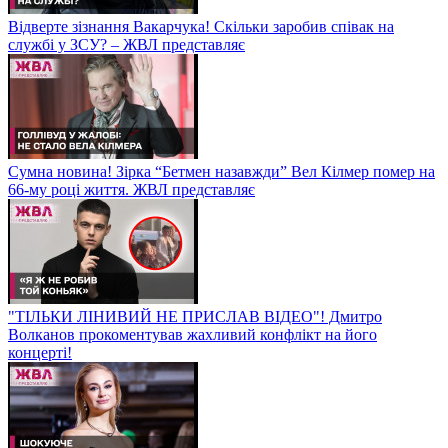
Відверте зізнання Вакарчука! Скільки заробив співак на
службі у ЗСУ? – ЖВЛ представляє
Сумна новина! Зірка “Бетмен назавжди” Вел Кілмер помер на
66-му році життя. ЖВЛ представляє
"ТІЛЬКИ ЛІНИВИЙ НЕ ПРИСЛАВ ВІДЕО"! Дмитро
Волканов прокоментував жахливий конфлікт на його
концерті!