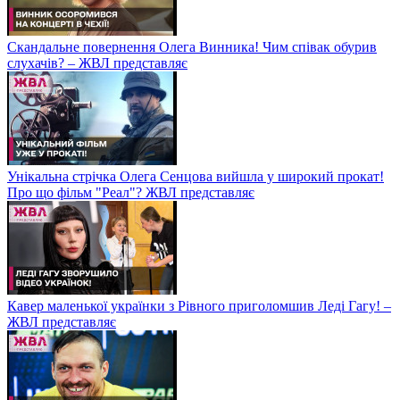
Скандальне повернення Олега Винника! Чим співак обурив
слухачів? – ЖВЛ представляє
Унікальна стрічка Олега Сенцова вийшла у широкий прокат!
Про що фільм "Реал"? ЖВЛ представляє
Кавер маленької українки з Рівного приголомшив Леді Гагу! –
ЖВЛ представляє