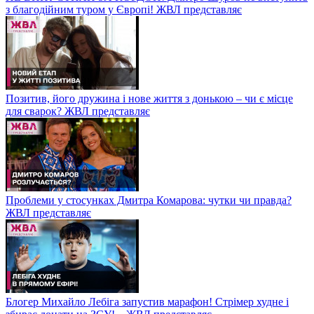
з благодійним туром у Європі! ЖВЛ представляє
Позитив, його дружина і нове життя з донькою – чи є місце
для сварок? ЖВЛ представляє
Проблеми у стосунках Дмитра Комарова: чутки чи правда?
ЖВЛ представляє
Блогер Михайло Лебіга запустив марафон! Стрімер худне і