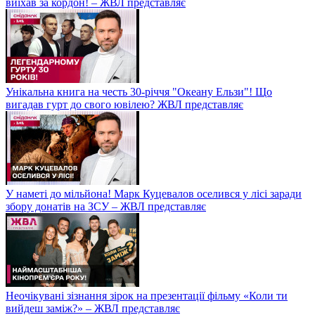
виїхав за кордон! – ЖВЛ представляє
Унікальна книга на честь 30-річчя "Океану Ельзи"! Що
вигадав гурт до свого ювілею? ЖВЛ представляє
У наметі до мільйона! Марк Куцевалов оселився у лісі заради
збору донатів на ЗСУ – ЖВЛ представляє
Неочікувані зізнання зірок на презентації фільму «Коли ти
вийдеш заміж?» – ЖВЛ представляє