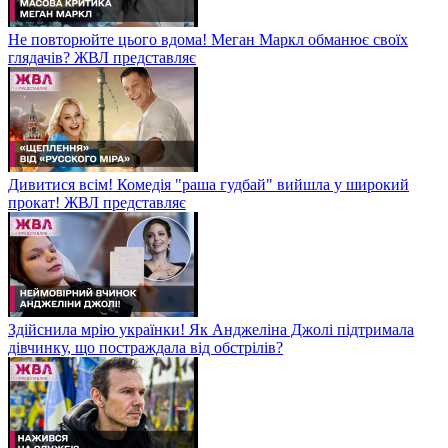
Не повторюйте цього вдома! Меган Маркл обманює своїх
глядачів? ЖВЛ представляє
Дивитися всім! Комедія "раша гудбай" вийшла у широкий
прокат! ЖВЛ представляє
Здійснила мрію українки! Як Анджеліна Джолі підтримала
дівчинку, що постраждала від обстрілів?