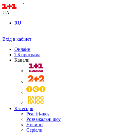
UA
RU
Вхід в кабінет
Онлайн
ТБ програма
Канали
Категорії
Реаліті-шоу
Розважальні шоу
Новини
Серіали