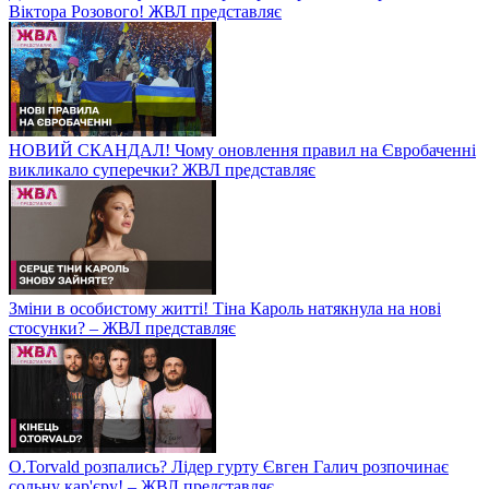
Віктора Розового! ЖВЛ представляє
НОВИЙ СКАНДАЛ! Чому оновлення правил на Євробаченні
викликало суперечки? ЖВЛ представляє
Зміни в особистому житті! Тіна Кароль натякнула на нові
стосунки? – ЖВЛ представляє
O.Torvald розпались? Лідер гурту Євген Галич розпочинає
сольну кар'єру! – ЖВЛ представляє