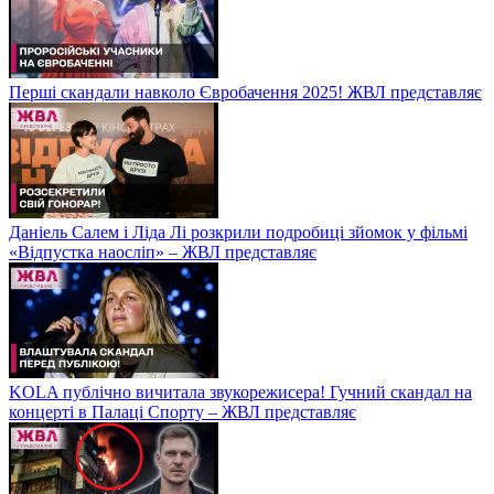
Перші скандали навколо Євробачення 2025! ЖВЛ представляє
Даніель Салем і Ліда Лі розкрили подробиці зйомок у фільмі
«Відпустка наосліп» – ЖВЛ представляє
KOLA публічно вичитала звукорежисера! Гучний скандал на
концерті в Палаці Спорту – ЖВЛ представляє