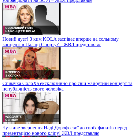
збирає донати на ЗСУ! – ЖВЛ представляє
Новий дует! З ким KOLA заспіває вперше на сольному
концерті в Палаці Спорту? – ЖВЛ представляє
Співачка СолоХа ексклюзивно про свій майбутній концерт та
непублічність свого чоловіка
Чутливе звернення Наді Дорофєєвої до своїх фанатів перед
презентацією нового кліпу! ЖВЛ представляє