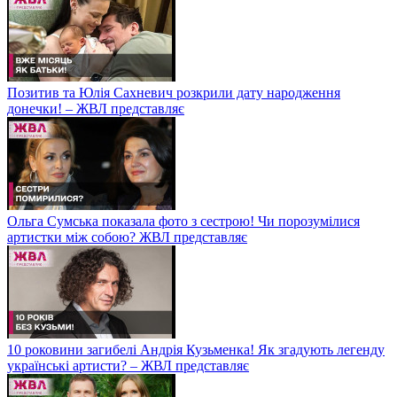
Позитив та Юлія Сахневич розкрили дату народження
донечки! – ЖВЛ представляє
Ольга Сумська показала фото з сестрою! Чи порозумілися
артистки між собою? ЖВЛ представляє
10 роковини загибелі Андрія Кузьменка! Як згадують легенду
українські артисти? – ЖВЛ представляє