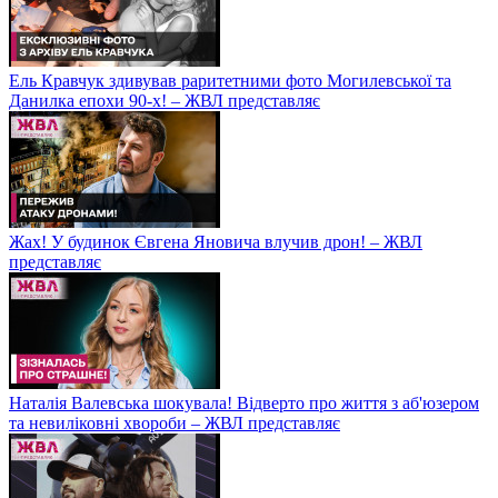
Ель Кравчук здивував раритетними фото Могилевської та
Данилка епохи 90-х! – ЖВЛ представляє
Жах! У будинок Євгена Яновича влучив дрон! – ЖВЛ
представляє
Наталія Валевська шокувала! Відверто про життя з аб'юзером
та невиліковні хвороби – ЖВЛ представляє