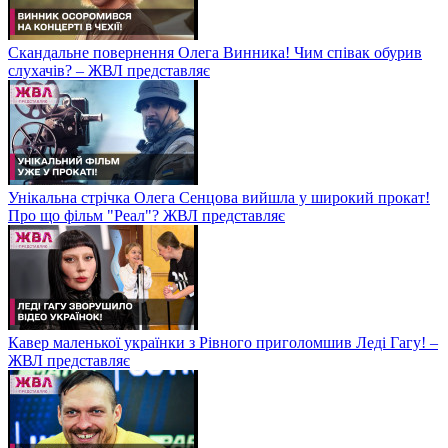
Скандальне повернення Олега Винника! Чим співак обурив
слухачів? – ЖВЛ представляє
Унікальна стрічка Олега Сенцова вийшла у широкий прокат!
Про що фільм "Реал"? ЖВЛ представляє
Кавер маленької українки з Рівного приголомшив Леді Гагу! –
ЖВЛ представляє