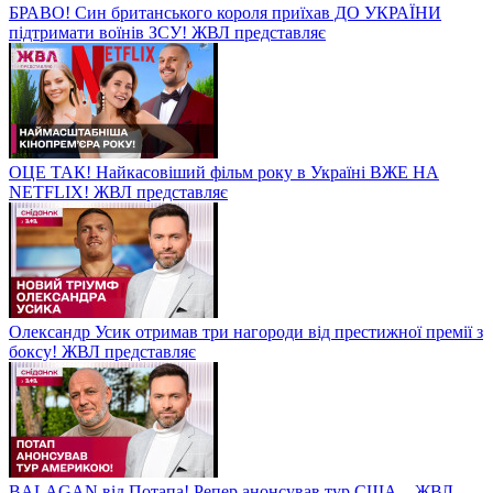
БРАВО! Син британського короля приїхав ДО УКРАЇНИ
підтримати воїнів ЗСУ! ЖВЛ представляє
ОЦЕ ТАК! Найкасовіший фільм року в Україні ВЖЕ НА
NETFLIX! ЖВЛ представляє
Олександр Усик отримав три нагороди від престижної премії з
боксу! ЖВЛ представляє
BALAGAN від Потапа! Репер анонсував тур США – ЖВЛ