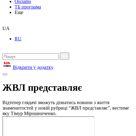
Онлайн
ТБ програма
Еще
UA
RU
Відкрити у додатку
ЖВЛ представляє
Відтепер глядачі зможуть дізнатись новини з життя
знаменитостей у новій рубриці “ЖВЛ представляє”, вестиме
яку Тімур Мірошниченко.