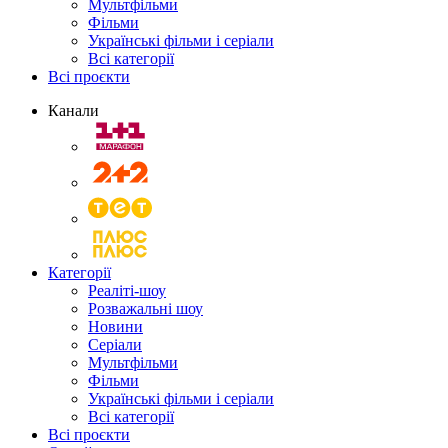
Мультфільми
Фільми
Українські фільми і серіали
Всі категорії
Всі проєкти
Канали
Категорії
Реаліті-шоу
Розважальні шоу
Новини
Серіали
Мультфільми
Фільми
Українські фільми і серіали
Всі категорії
Всі проєкти