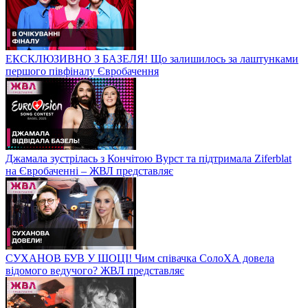
ЕКСКЛЮЗИВНО З БАЗЕЛЯ! Що залишилось за лаштунками
першого півфіналу Євробачення
Джамала зустрілась з Кончітою Вурст та підтримала Ziferblat
на Євробаченні – ЖВЛ представляє
СУХАНОВ БУВ У ШОЦІ! Чим співачка СолоХА довела
відомого ведучого? ЖВЛ представляє