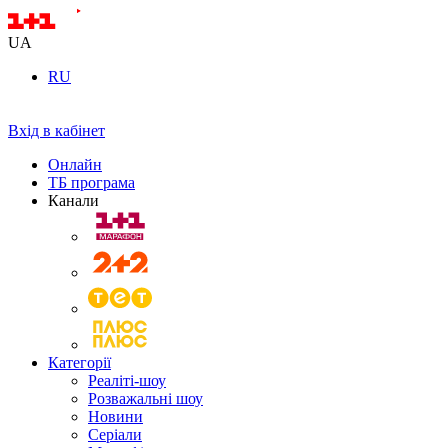
UA
RU
Вхід в кабінет
Онлайн
ТБ програма
Канали
Категорії
Реаліті-шоу
Розважальні шоу
Новини
Серіали