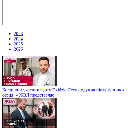
2023
2024
2025
2026
Колишній учасник гурту Dzidzio Лесик одужав після зупинки
серця! – ЖВЛ представляє