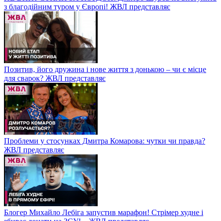
з благодійним туром у Європі! ЖВЛ представляє
Позитив, його дружина і нове життя з донькою – чи є місце
для сварок? ЖВЛ представляє
Проблеми у стосунках Дмитра Комарова: чутки чи правда?
ЖВЛ представляє
Блогер Михайло Лебіга запустив марафон! Стрімер худне і