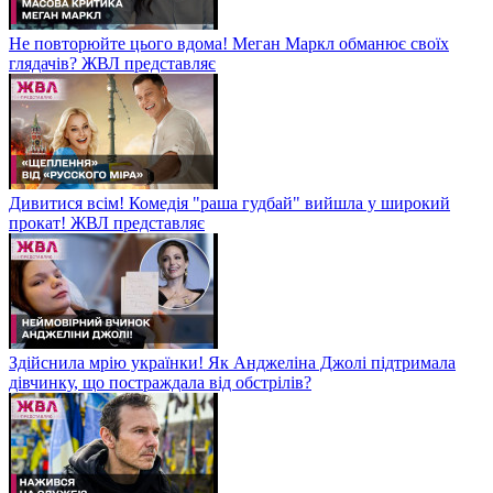
Не повторюйте цього вдома! Меган Маркл обманює своїх
глядачів? ЖВЛ представляє
Дивитися всім! Комедія "раша гудбай" вийшла у широкий
прокат! ЖВЛ представляє
Здійснила мрію українки! Як Анджеліна Джолі підтримала
дівчинку, що постраждала від обстрілів?