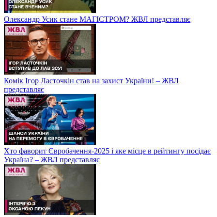
Олександр Усик стане МАГІСТРОМ? ЖВЛ представляє
Комік Ігор Ласточкін став на захист України! – ЖВЛ
представляє
Хто фаворит Євробачення-2025 і яке місце в рейтингу посідає
Україна? – ЖВЛ представляє