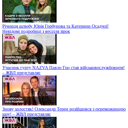
Річниця шлюбу Юрія Горбунова та Катерини Осадчої!
Невідомі подробиці з весілля зірок
Учасник гурту NAZVA Павло Гоц став військовослужбовцем!
– ЖВЛ представляє
Знову холостяк! Олександр Терен розійшовся з переможницею
шоу! – ЖВЛ представляє