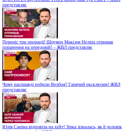
представляє
Переніс три операції! Шоумен Максим Неліпа отримав
поранення на передовій! – ЖВЛ представляє
Чому насправді побили Велбоя? Гарячий ексклюзив! ЖВЛ
представляє
Юлія Саніна відповіла на хейт! Зірка зізналась, як її чоловік