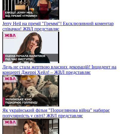
Jerry Heil на премії "Греммі"! Ексклюзивний коментар
співачки! ЖВЛ представляє
Ледь не стала жертвою власних декорацій! Інцидент на
концерті Джеррі Хейл! – ЖВЛ представляє
Як український фільм "Порцелянова війна" набирає
популярність у світі? ЖВЛ представляє