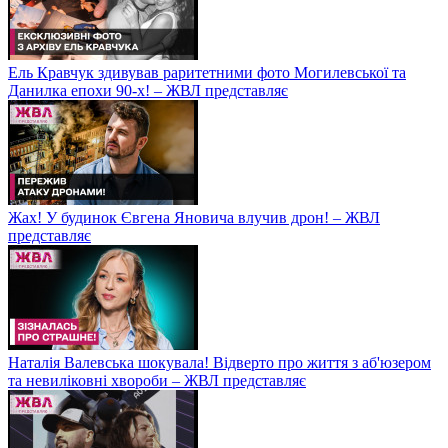
Ель Кравчук здивував раритетними фото Могилевської та
Данилка епохи 90-х! – ЖВЛ представляє
Жах! У будинок Євгена Яновича влучив дрон! – ЖВЛ
представляє
Наталія Валевська шокувала! Відверто про життя з аб'юзером
та невиліковні хвороби – ЖВЛ представляє