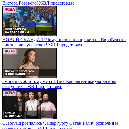
Віктора Розового! ЖВЛ представляє
НОВИЙ СКАНДАЛ! Чому оновлення правил на Євробаченні
викликало суперечки? ЖВЛ представляє
Зміни в особистому житті! Тіна Кароль натякнула на нові
стосунки? – ЖВЛ представляє
O.Torvald розпались? Лідер гурту Євген Галич розпочинає
сольну кар'єру! – ЖВЛ представляє