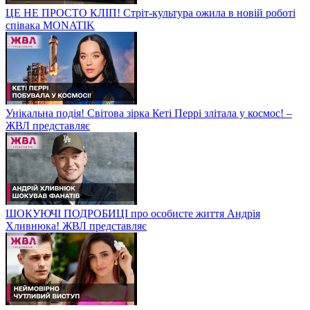
ЦЕ НЕ ПРОСТО КЛІП! Стріт-культура ожила в новій роботі
співака MONATIK
Унікальна подія! Світова зірка Кеті Перрі злітала у космос! –
ЖВЛ представляє
ШОКУЮЧІ ПОДРОБИЦІ про особисте життя Андрія
Хливнюка! ЖВЛ представляє