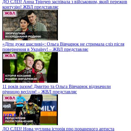
ДО СЛІЗ! Анна Трінчер заспівала з військовим, який пережив
контузію! ЖВЛ представляє
«Діти дуже щасливі»: Ольга Вівчарюк не стримала сліз після
повернення в Україну! – ЖВЛ представляє
11 років разом! Дмитро та Ольга Вівчарюк відзначили
річницю весілля! – ЖВЛ представляє
ДО СЛІЗ! Нова чутлива історія про пораненого артиста