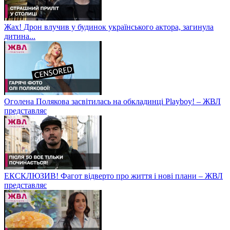
Жах! Дрон влучив у будинок українського актора, загинула
дитина...
Оголена Полякова засвітилась на обкладинці Playboy! – ЖВЛ
представляє
ЕКСКЛЮЗИВ! Фагот відверто про життя і нові плани – ЖВЛ
представляє