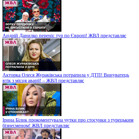
Андрій Данилко переніс тур по Європі! ЖВЛ представляє
Акторка Олеся Жураківська потрапила у ДТП! Винуватець
втік з місця аварії! – ЖВЛ представляє
Ірина Білик прокоментувала чутки про стосунки з турецьким
бізнесменом! ЖВЛ представляє