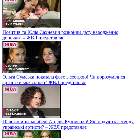
Позитив та Юлія Сахневич розкрили дату народження
донечки! – ЖВЛ представляє
Ольга Сумська показала фото з сестрою! Чи порозумілися
артистки між собою? ЖВЛ представляє
10 роковини загибелі Андрія Кузьменка! Як згадують легенду
українські артисти? – ЖВЛ представляє