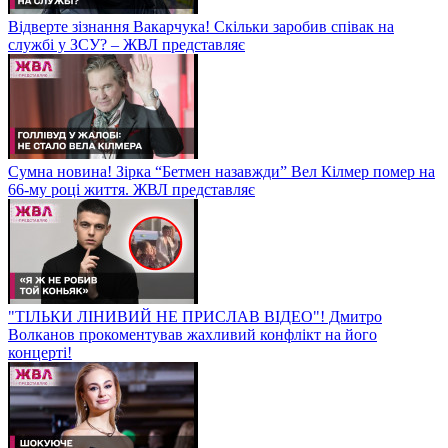
Відверте зізнання Вакарчука! Скільки заробив співак на
службі у ЗСУ? – ЖВЛ представляє
Сумна новина! Зірка “Бетмен назавжди” Вел Кілмер помер на
66-му році життя. ЖВЛ представляє
"ТІЛЬКИ ЛІНИВИЙ НЕ ПРИСЛАВ ВІДЕО"! Дмитро
Волканов прокоментував жахливий конфлікт на його
концерті!