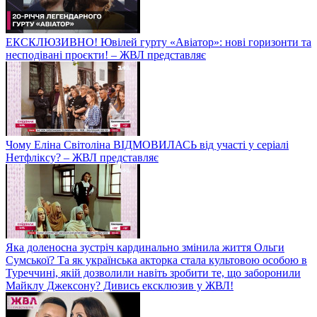
ЕКСКЛЮЗИВНО! Ювілей гурту «Авіатор»: нові горизонти та
несподівані проєкти! – ЖВЛ представляє
Чому Еліна Світоліна ВІДМОВИЛАСЬ від участі у серіалі
Нетфліксу? – ЖВЛ представляє
Яка доленосна зустріч кардинально змінила життя Ольги
Сумської? Та як українська акторка стала культовою особою в
Туреччині, якій дозволили навіть зробити те, що заборонили
Майклу Джексону? Дивись ексклюзив у ЖВЛ!