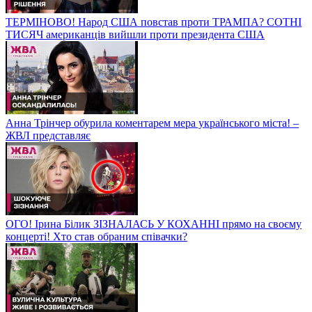
ТЕРМІНОВО! Народ США повстав проти ТРАМПА? СОТНІ
ТИСЯЧ американців вийшли проти президента США
Анна Трінчер обурила коментарем мера українського міста! –
ЖВЛ представляє
ОГО! Ірина Білик ЗІЗНАЛАСЬ У КОХАННІ прямо на своєму
концерті! Хто став обраним співачки?