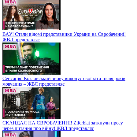
ВАУ! Стали відомі представники України на Євробаченні!
ЖВЛ представляє
Сенсація! Козловський знову виконує свої хіти після років
мовчання – ЖВЛ представляє
СКАНДАЛ НА ЄВРОБАЧЕННІ! Ziferblat заткнули пресу
через питання про війну! ЖВЛ представляє