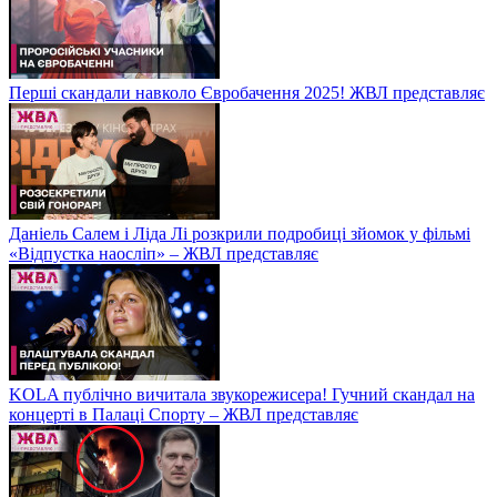
Перші скандали навколо Євробачення 2025! ЖВЛ представляє
Даніель Салем і Ліда Лі розкрили подробиці зйомок у фільмі
«Відпустка наосліп» – ЖВЛ представляє
KOLA публічно вичитала звукорежисера! Гучний скандал на
концерті в Палаці Спорту – ЖВЛ представляє