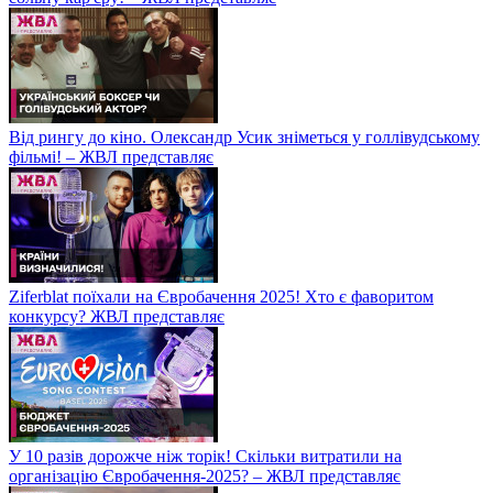
Від рингу до кіно. Олександр Усик зніметься у голлівудському
фільмі! – ЖВЛ представляє
Ziferblat поїхали на Євробачення 2025! Хто є фаворитом
конкурсу? ЖВЛ представляє
У 10 разів дорожче ніж торік! Скільки витратили на
організацію Євробачення-2025? – ЖВЛ представляє