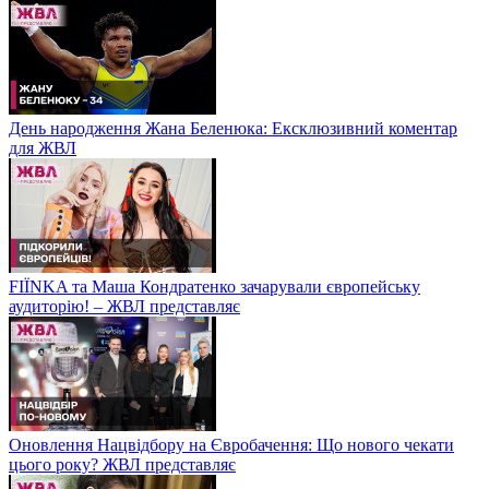
День народження Жана Беленюка: Ексклюзивний коментар
для ЖВЛ
FIЇNKA та Маша Кондратенко зачарували європейську
аудиторію! – ЖВЛ представляє
Оновлення Нацвідбору на Євробачення: Що нового чекати
цього року? ЖВЛ представляє