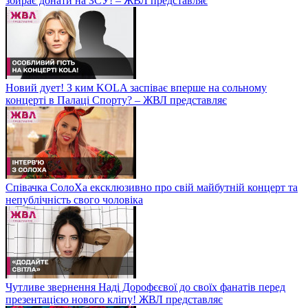
збирає донати на ЗСУ! – ЖВЛ представляє
Новий дует! З ким KOLA заспіває вперше на сольному
концерті в Палаці Спорту? – ЖВЛ представляє
Співачка СолоХа ексклюзивно про свій майбутній концерт та
непублічність свого чоловіка
Чутливе звернення Наді Дорофєєвої до своїх фанатів перед
презентацією нового кліпу! ЖВЛ представляє