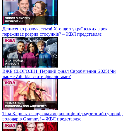
Денисенко розлучається! Хто ще з українських зірок
переживає розрив стосунків? – ЖВЛ представляє
ВЖЕ СЬОГОДНІ! Перший фінал Євробачення–2025! Чи
зможе Ziferblat стати фіналістами?
Тіна Кароль зачарувала американців під музичний супровід
володарів Grammy! – ЖВЛ представляє