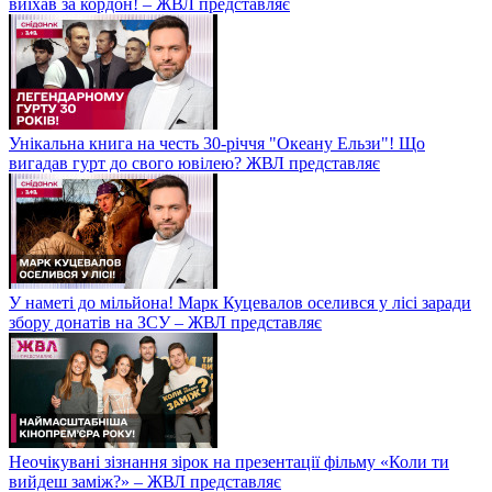
виїхав за кордон! – ЖВЛ представляє
Унікальна книга на честь 30-річчя "Океану Ельзи"! Що
вигадав гурт до свого ювілею? ЖВЛ представляє
У наметі до мільйона! Марк Куцевалов оселився у лісі заради
збору донатів на ЗСУ – ЖВЛ представляє
Неочікувані зізнання зірок на презентації фільму «Коли ти
вийдеш заміж?» – ЖВЛ представляє