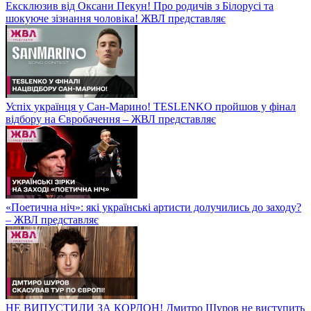
Ексклюзив від Оксани Пекун! Про родичів з Білорусі та
шокуюче зізнання чоловіка! ЖВЛ представляє
Успіх українця у Сан-Марино! TESLENKO пройшов у фінал
відбору на Євробачення – ЖВЛ представляє
«Поетична ніч»: які українські артисти долучились до заходу?
– ЖВЛ представляє
НЕ ВИПУСТИЛИ ЗА КОРДОН! Дмитро Шуров не виступить