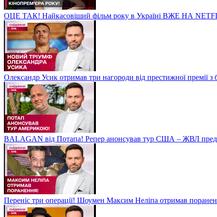
ОЦЕ ТАК! Найкасовіший фільм року в Україні ВЖЕ НА NETF
Олександр Усик отримав три нагороди від престижної премії з
BALAGAN від Потапа! Репер анонсував тур США – ЖВЛ пред
Переніс три операції! Шоумен Максим Неліпа отримав поранен