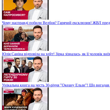
Чому насправді побили Велбоя? Гарячий ексклюзив! ЖВЛ пред
Юлія Саніна відповіла на хейт! Зірка зізналась, як її чоловік в
Унікальна книга на честь 30-річчя "Океану Ельзи"! Що вигада