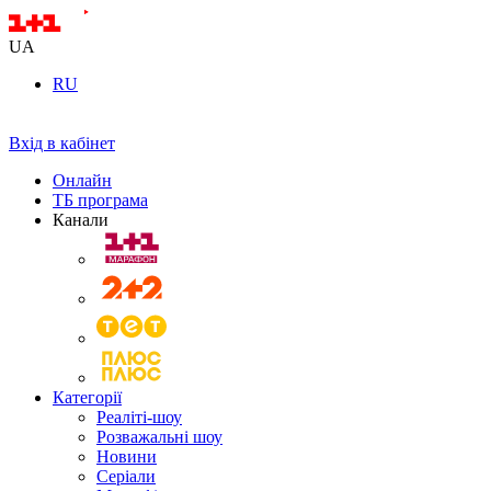
UA
RU
Вхід в кабінет
Онлайн
ТБ програма
Канали
Категорії
Реаліті-шоу
Розважальні шоу
Новини
Серіали