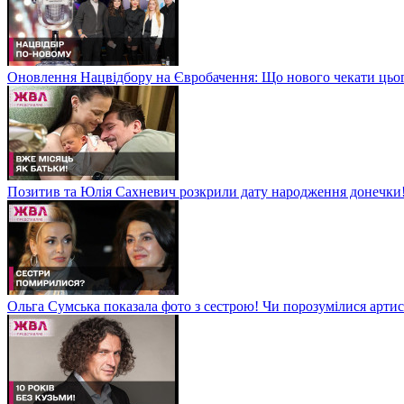
Оновлення Нацвідбору на Євробачення: Що нового чекати цьо
Позитив та Юлія Сахневич розкрили дату народження донечки
Ольга Сумська показала фото з сестрою! Чи порозумілися арт