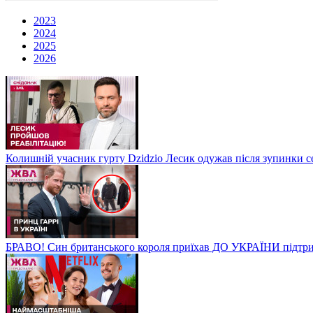
2023
2024
2025
2026
Колишній учасник гурту Dzidzio Лесик одужав після зупинки с
БРАВО! Син британського короля приїхав ДО УКРАЇНИ підтри