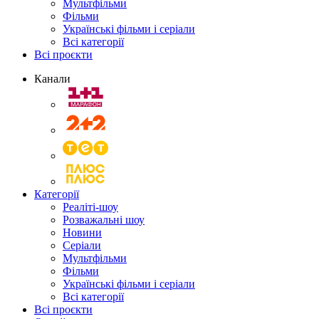
Мультфільми
Фільми
Українські фільми і серіали
Всі категорії
Всі проєкти
Канали
Категорії
Реаліті-шоу
Розважальні шоу
Новини
Серіали
Мультфільми
Фільми
Українські фільми і серіали
Всі категорії
Всі проєкти