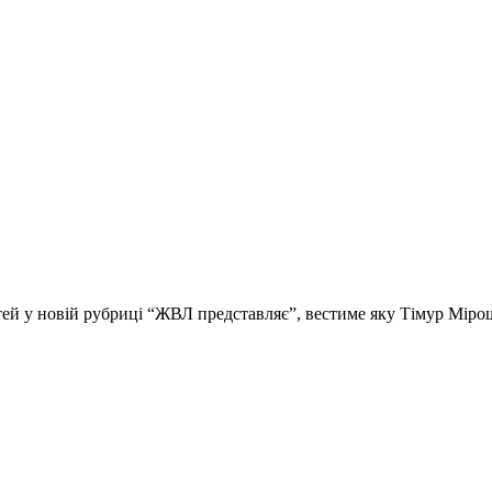
стей у новій рубриці “ЖВЛ представляє”, вестиме яку Тімур Мір