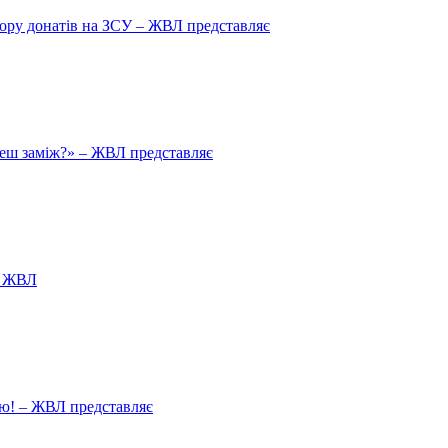
збору донатів на ЗСУ – ЖВЛ представляє
йдеш заміж?» – ЖВЛ представляє
я ЖВЛ
ію! – ЖВЛ представляє