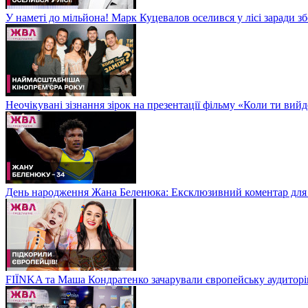
У наметі до мільйона! Марк Куцевалов оселився у лісі заради 
Неочікувані зізнання зірок на презентації фільму «Коли ти ви
День народження Жана Беленюка: Ексклюзивний коментар дл
FIЇNKA та Маша Кондратенко зачарували європейську аудитор