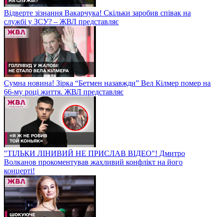
Відверте зізнання Вакарчука! Скільки заробив співак на
службі у ЗСУ? – ЖВЛ представляє
Сумна новина! Зірка “Бетмен назавжди” Вел Кілмер помер на
66-му році життя. ЖВЛ представляє
"ТІЛЬКИ ЛІНИВИЙ НЕ ПРИСЛАВ ВІДЕО"! Дмитро
Волканов прокоментував жахливий конфлікт на його
концерті!