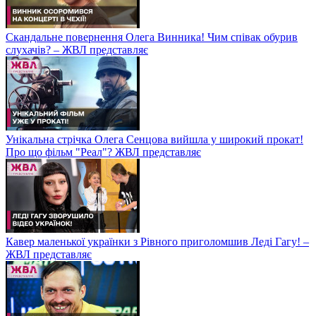
Скандальне повернення Олега Винника! Чим співак обурив
слухачів? – ЖВЛ представляє
Унікальна стрічка Олега Сенцова вийшла у широкий прокат!
Про що фільм "Реал"? ЖВЛ представляє
Кавер маленької українки з Рівного приголомшив Леді Гагу! –
ЖВЛ представляє