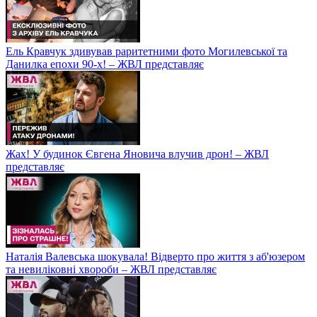
Ель Кравчук здивував раритетними фото Могилевської та
Данилка епохи 90-х! – ЖВЛ представляє
Жах! У будинок Євгена Яновича влучив дрон! – ЖВЛ
представляє
Наталія Валевська шокувала! Відверто про життя з аб'юзером
та невиліковні хвороби – ЖВЛ представляє