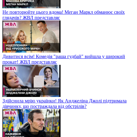
Не повторюйте цього вдома! Меган Маркл обманює своїх
глядачів? ЖВЛ представляє
Дивитися всім! Комедія "раша гудбай" вийшла у широкий
прокат! ЖВЛ представляє
Здійснила мрію українки! Як Анджеліна Джолі підтримала
дівчинку, що постраждала від обстрілів?