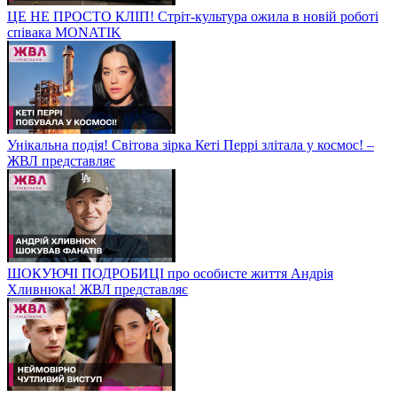
ЦЕ НЕ ПРОСТО КЛІП! Стріт-культура ожила в новій роботі
співака MONATIK
Унікальна подія! Світова зірка Кеті Перрі злітала у космос! –
ЖВЛ представляє
ШОКУЮЧІ ПОДРОБИЦІ про особисте життя Андрія
Хливнюка! ЖВЛ представляє