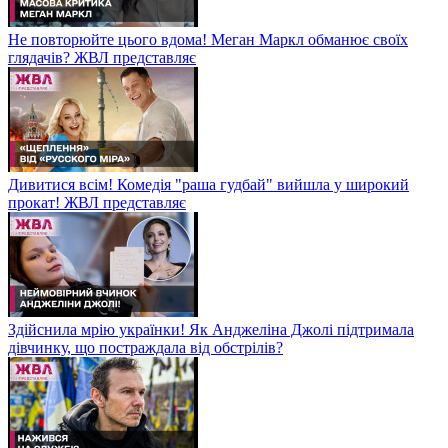
Не повторюйте цього вдома! Меган Маркл обманює своїх
глядачів? ЖВЛ представляє
Дивитися всім! Комедія "раша гудбай" вийшла у широкий
прокат! ЖВЛ представляє
Здійснила мрію українки! Як Анджеліна Джолі підтримала
дівчинку, що постраждала від обстрілів?