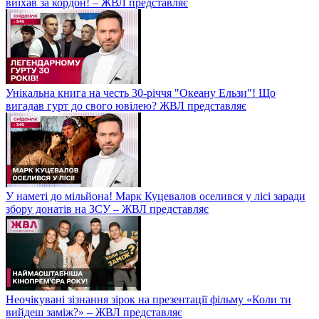
виїхав за кордон! – ЖВЛ представляє
Унікальна книга на честь 30-річчя "Океану Ельзи"! Що
вигадав гурт до свого ювілею? ЖВЛ представляє
У наметі до мільйона! Марк Куцевалов оселився у лісі заради
збору донатів на ЗСУ – ЖВЛ представляє
Неочікувані зізнання зірок на презентації фільму «Коли ти
вийдеш заміж?» – ЖВЛ представляє