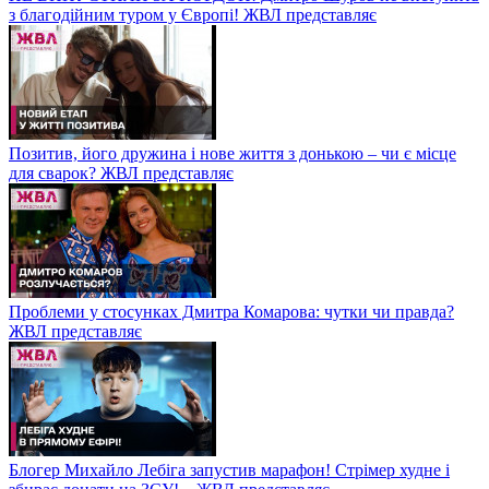
з благодійним туром у Європі! ЖВЛ представляє
Позитив, його дружина і нове життя з донькою – чи є місце
для сварок? ЖВЛ представляє
Проблеми у стосунках Дмитра Комарова: чутки чи правда?
ЖВЛ представляє
Блогер Михайло Лебіга запустив марафон! Стрімер худне і