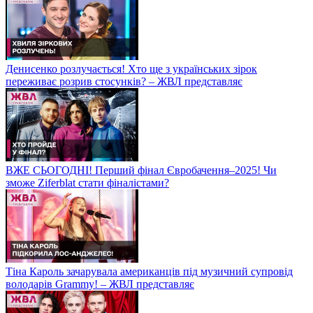
Денисенко розлучається! Хто ще з українських зірок
переживає розрив стосунків? – ЖВЛ представляє
ВЖЕ СЬОГОДНІ! Перший фінал Євробачення–2025! Чи
зможе Ziferblat стати фіналістами?
Тіна Кароль зачарувала американців під музичний супровід
володарів Grammy! – ЖВЛ представляє