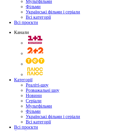
Мультфільми
Фільми
Українські фільми і серіали
Всі категорії
Всі проєкти
Канали
Категорії
Реаліті-шоу
Розважальні шоу
Новини
Серіали
Мультфільми
Фільми
Українські фільми і серіали
Всі категорії
Всі проєкти