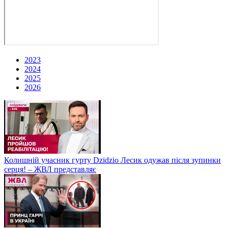
2023
2024
2025
2026
Колишній учасник гурту Dzidzio Лесик одужав після зупинки
серця! – ЖВЛ представляє