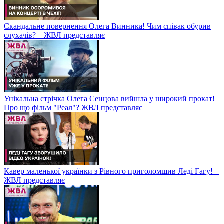
Скандальне повернення Олега Винника! Чим співак обурив
слухачів? – ЖВЛ представляє
Унікальна стрічка Олега Сенцова вийшла у широкий прокат!
Про що фільм "Реал"? ЖВЛ представляє
Кавер маленької українки з Рівного приголомшив Леді Гагу! –
ЖВЛ представляє