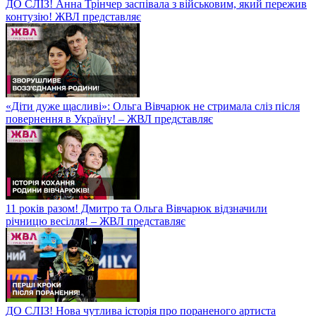
ДО СЛІЗ! Анна Трінчер заспівала з військовим, який пережив
контузію! ЖВЛ представляє
«Діти дуже щасливі»: Ольга Вівчарюк не стримала сліз після
повернення в Україну! – ЖВЛ представляє
11 років разом! Дмитро та Ольга Вівчарюк відзначили
річницю весілля! – ЖВЛ представляє
ДО СЛІЗ! Нова чутлива історія про пораненого артиста