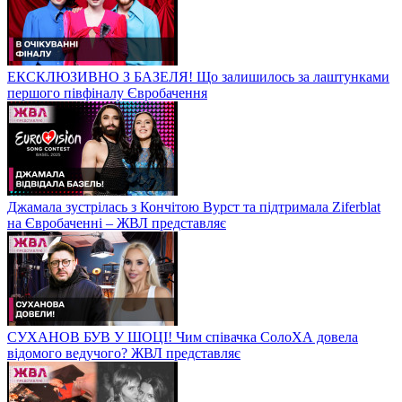
ЕКСКЛЮЗИВНО З БАЗЕЛЯ! Що залишилось за лаштунками
першого півфіналу Євробачення
Джамала зустрілась з Кончітою Вурст та підтримала Ziferblat
на Євробаченні – ЖВЛ представляє
СУХАНОВ БУВ У ШОЦІ! Чим співачка СолоХА довела
відомого ведучого? ЖВЛ представляє