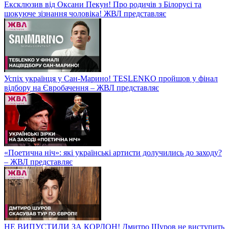
Ексклюзив від Оксани Пекун! Про родичів з Білорусі та
шокуюче зізнання чоловіка! ЖВЛ представляє
Успіх українця у Сан-Марино! TESLENKO пройшов у фінал
відбору на Євробачення – ЖВЛ представляє
«Поетична ніч»: які українські артисти долучились до заходу?
– ЖВЛ представляє
НЕ ВИПУСТИЛИ ЗА КОРДОН! Дмитро Шуров не виступить