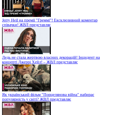
Jerry Heil на премії "Греммі"! Ексклюзивний коментар
співачки! ЖВЛ представляє
Ледь не стала жертвою власних декорацій! Інцидент на
концерті Джеррі Хейл! – ЖВЛ представляє
Як український фільм "Порцелянова війна" набирає
популярність у світі? ЖВЛ представляє