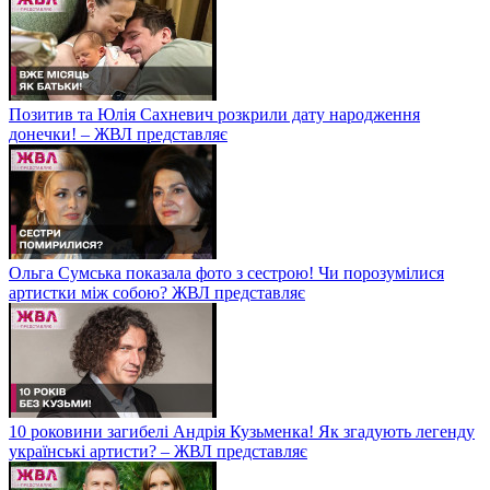
Позитив та Юлія Сахневич розкрили дату народження
донечки! – ЖВЛ представляє
Ольга Сумська показала фото з сестрою! Чи порозумілися
артистки між собою? ЖВЛ представляє
10 роковини загибелі Андрія Кузьменка! Як згадують легенду
українські артисти? – ЖВЛ представляє