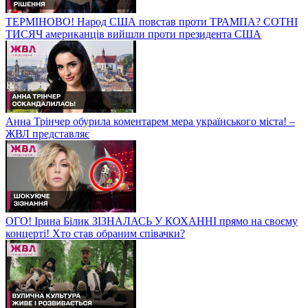
ТЕРМІНОВО! Народ США повстав проти ТРАМПА? СОТНІ
ТИСЯЧ американців вийшли проти президента США
Анна Трінчер обурила коментарем мера українського міста! –
ЖВЛ представляє
ОГО! Ірина Білик ЗІЗНАЛАСЬ У КОХАННІ прямо на своєму
концерті! Хто став обраним співачки?