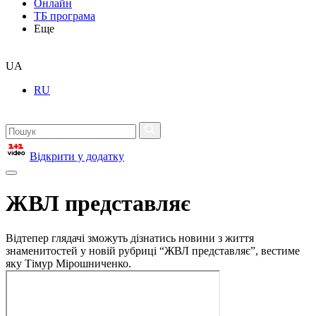
Онлайн
ТБ програма
Еще
UA
RU
Відкрити у додатку
ЖВЛ представляє
Відтепер глядачі зможуть дізнатись новини з життя
знаменитостей у новій рубриці “ЖВЛ представляє”, вестиме
яку Тімур Мірошниченко.