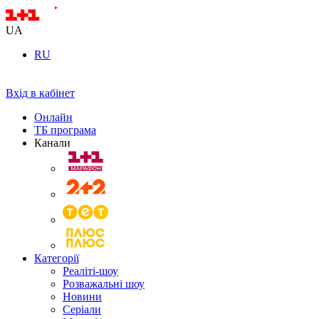
UA
RU
Вхід в кабінет
Онлайн
ТБ програма
Канали
Категорії
Реаліті-шоу
Розважальні шоу
Новини
Серіали