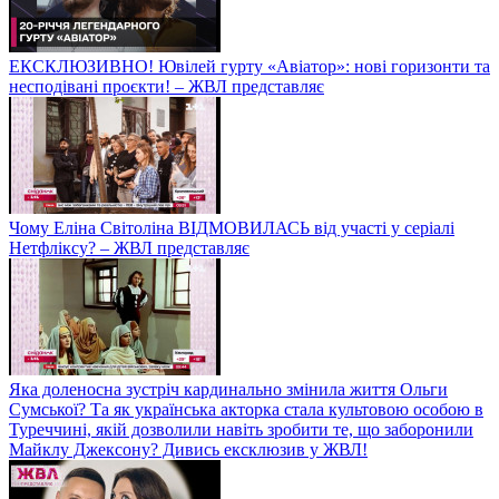
ЕКСКЛЮЗИВНО! Ювілей гурту «Авіатор»: нові горизонти та
несподівані проєкти! – ЖВЛ представляє
Чому Еліна Світоліна ВІДМОВИЛАСЬ від участі у серіалі
Нетфліксу? – ЖВЛ представляє
Яка доленосна зустріч кардинально змінила життя Ольги
Сумської? Та як українська акторка стала культовою особою в
Туреччині, якій дозволили навіть зробити те, що заборонили
Майклу Джексону? Дивись ексклюзив у ЖВЛ!