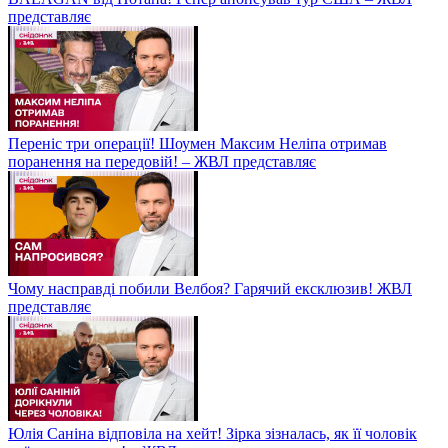
представляє
Переніс три операції! Шоумен Максим Неліпа отримав
поранення на передовій! – ЖВЛ представляє
Чому насправді побили Велбоя? Гарячий ексклюзив! ЖВЛ
представляє
Юлія Саніна відповіла на хейт! Зірка зізналась, як її чоловік