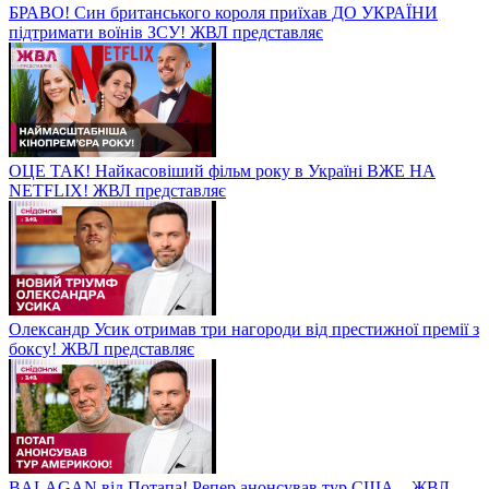
БРАВО! Син британського короля приїхав ДО УКРАЇНИ
підтримати воїнів ЗСУ! ЖВЛ представляє
ОЦЕ ТАК! Найкасовіший фільм року в Україні ВЖЕ НА
NETFLIX! ЖВЛ представляє
Олександр Усик отримав три нагороди від престижної премії з
боксу! ЖВЛ представляє
BALAGAN від Потапа! Репер анонсував тур США – ЖВЛ