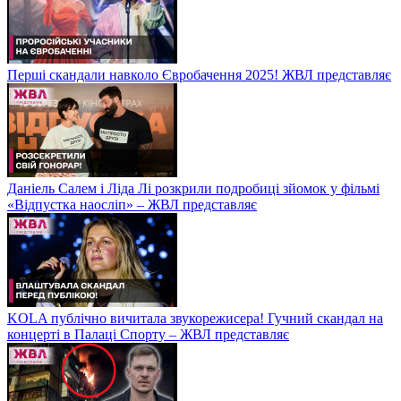
Перші скандали навколо Євробачення 2025! ЖВЛ представляє
Даніель Салем і Ліда Лі розкрили подробиці зйомок у фільмі
«Відпустка наосліп» – ЖВЛ представляє
KOLA публічно вичитала звукорежисера! Гучний скандал на
концерті в Палаці Спорту – ЖВЛ представляє