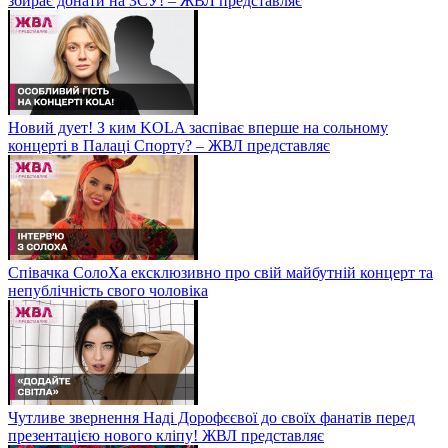
збирає донати на ЗСУ! – ЖВЛ представляє
Новий дует! З ким KOLA заспіває вперше на сольному
концерті в Палаці Спорту? – ЖВЛ представляє
Співачка СолоХа ексклюзивно про свій майбутній концерт та
непублічність свого чоловіка
Чутливе звернення Наді Дорофєєвої до своїх фанатів перед
презентацією нового кліпу! ЖВЛ представляє