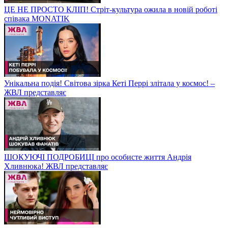
ЦЕ НЕ ПРОСТО КЛІП! Стріт-культура ожила в новій роботі
співака MONATIK
Унікальна подія! Світова зірка Кеті Перрі злітала у космос! –
ЖВЛ представляє
ШОКУЮЧІ ПОДРОБИЦІ про особисте життя Андрія
Хливнюка! ЖВЛ представляє