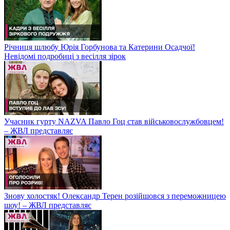
Річниця шлюбу Юрія Горбунова та Катерини Осадчої!
Невідомі подробиці з весілля зірок
Учасник гурту NAZVA Павло Гоц став військовослужбовцем!
– ЖВЛ представляє
Знову холостяк! Олександр Терен розійшовся з переможницею
шоу! – ЖВЛ представляє