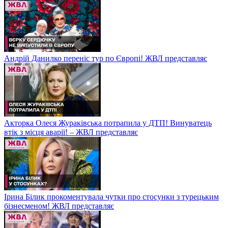
Андрій Данилко переніс тур по Європі! ЖВЛ представляє
Акторка Олеся Жураківська потрапила у ДТП! Винуватець
втік з місця аварії! – ЖВЛ представляє
Ірина Білик прокоментувала чутки про стосунки з турецьким
бізнесменом! ЖВЛ представляє