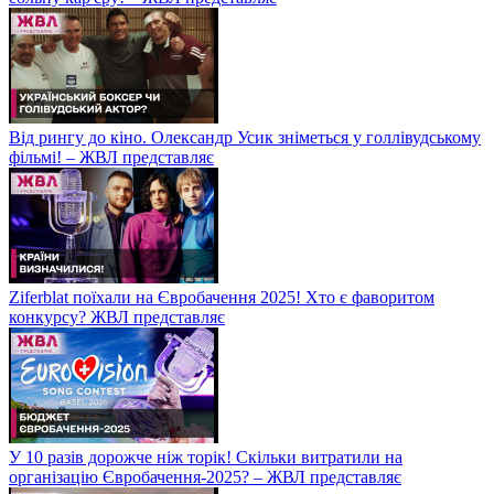
Від рингу до кіно. Олександр Усик зніметься у голлівудському
фільмі! – ЖВЛ представляє
Ziferblat поїхали на Євробачення 2025! Хто є фаворитом
конкурсу? ЖВЛ представляє
У 10 разів дорожче ніж торік! Скільки витратили на
організацію Євробачення-2025? – ЖВЛ представляє