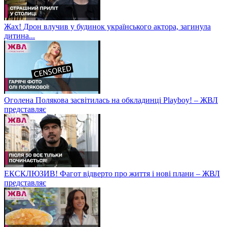
Жах! Дрон влучив у будинок українського актора, загинула
дитина...
Оголена Полякова засвітилась на обкладинці Playboy! – ЖВЛ
представляє
ЕКСКЛЮЗИВ! Фагот відверто про життя і нові плани – ЖВЛ
представляє