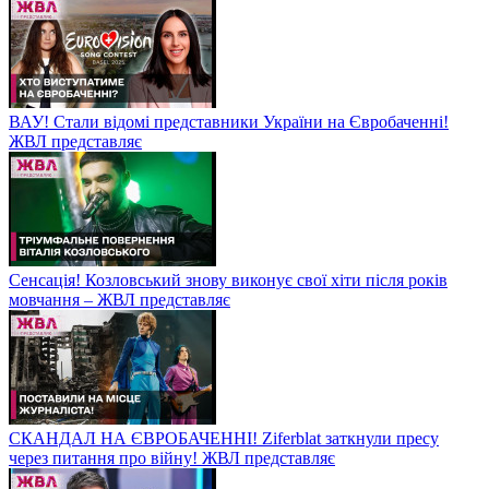
ВАУ! Стали відомі представники України на Євробаченні!
ЖВЛ представляє
Сенсація! Козловський знову виконує свої хіти після років
мовчання – ЖВЛ представляє
СКАНДАЛ НА ЄВРОБАЧЕННІ! Ziferblat заткнули пресу
через питання про війну! ЖВЛ представляє