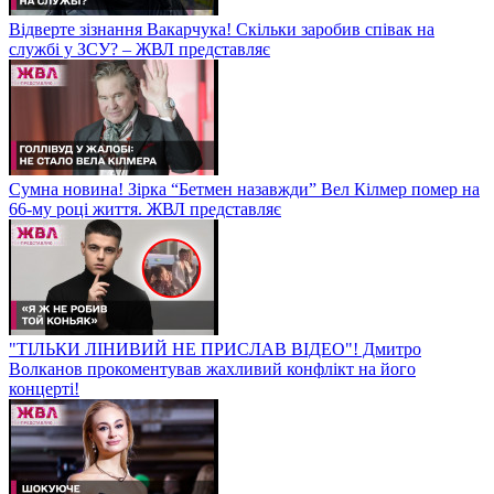
Відверте зізнання Вакарчука! Скільки заробив співак на
службі у ЗСУ? – ЖВЛ представляє
Сумна новина! Зірка “Бетмен назавжди” Вел Кілмер помер на
66-му році життя. ЖВЛ представляє
"ТІЛЬКИ ЛІНИВИЙ НЕ ПРИСЛАВ ВІДЕО"! Дмитро
Волканов прокоментував жахливий конфлікт на його
концерті!