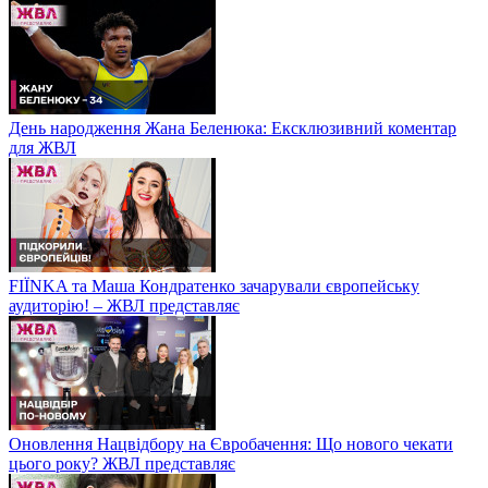
День народження Жана Беленюка: Ексклюзивний коментар
для ЖВЛ
FIЇNKA та Маша Кондратенко зачарували європейську
аудиторію! – ЖВЛ представляє
Оновлення Нацвідбору на Євробачення: Що нового чекати
цього року? ЖВЛ представляє