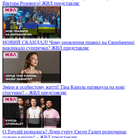
Віктора Розового! ЖВЛ представляє
НОВИЙ СКАНДАЛ! Чому оновлення правил на Євробаченні
викликало суперечки? ЖВЛ представляє
Зміни в особистому житті! Тіна Кароль натякнула на нові
стосунки? – ЖВЛ представляє
O.Torvald розпались? Лідер гурту Євген Галич розпочинає
сольну кар'єру! – ЖВЛ представляє