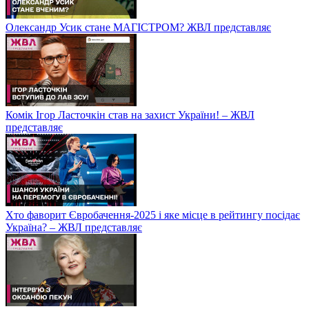
Олександр Усик стане МАГІСТРОМ? ЖВЛ представляє
Комік Ігор Ласточкін став на захист України! – ЖВЛ
представляє
Хто фаворит Євробачення-2025 і яке місце в рейтингу посідає
Україна? – ЖВЛ представляє