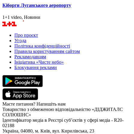
Кіборги Луганського аеропорту
1+1 video, Новини
Про проєкт
Угода
Політика конфіденційності
Правила користуванням сайтом
Рекламодавцям
Ініціатива «Чисте небо»
Блокування реклами
Маєте питання? Напишіть нам
Товариство з обмеженою відповідальністю «ДІДЖИТАЛС
СОЛЮШНС»
Ідентифікатор медіа в Реєстрі суб’єктів у сфері медіа - R20-
02188
Україна, 04080, м. Київ, вул. Кирилівська, 23