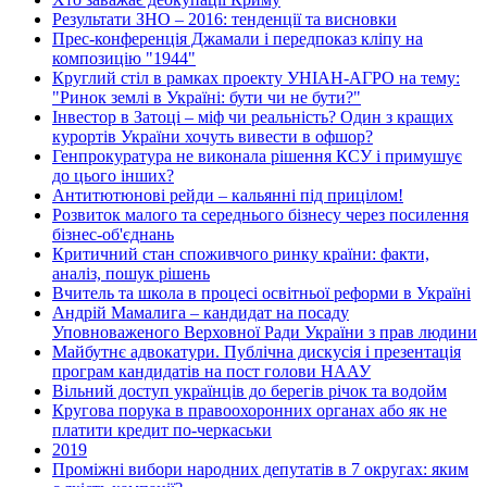
Результати ЗНО – 2016: тенденції та висновки
Прес-конференція Джамали і передпоказ кліпу на
композицію "1944"
Круглий стіл в рамках проекту УНІАН-АГРО на тему:
"Ринок землі в Україні: бути чи не бути?"
Інвестор в Затоці – міф чи реальність? Один з кращих
курортів України хочуть вивести в офшор?
Генпрокуратура не виконала рішення КСУ і примушує
до цього інших?
Антитютюнові рейди – кальянні під прицілом!
Розвиток малого та середнього бізнесу через посилення
бізнес-об'єднань
Критичний стан споживчого ринку країни: факти,
аналіз, пошук рішень
Вчитель та школа в процесі освітньої реформи в Україні
Андрій Мамалига – кандидат на посаду
Уповноваженого Верховної Ради України з прав людини
Майбутнє адвокатури. Публічна дискусія і презентація
програм кандидатів на пост голови НААУ
Вільний доступ українців до берегів річок та водойм
Кругова порука в правоохоронних органах або як не
платити кредит по-черкаськи
2019
Проміжні вибори народних депутатів в 7 округах: яким