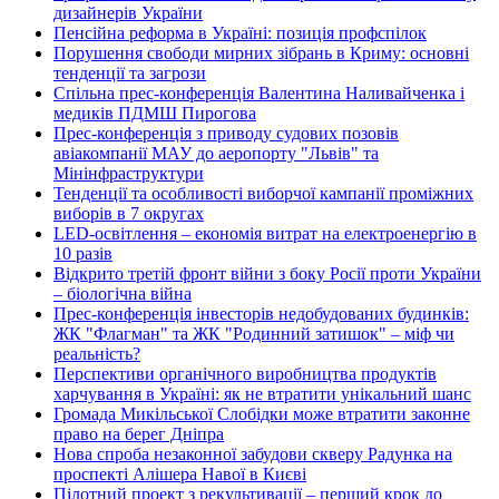
дизайнерів України
Пенсійна реформа в Україні: позиція профспілок
Порушення свободи мирних зібрань в Криму: основні
тенденції та загрози
Спільна прес-конференція Валентина Наливайченка і
медиків ПДМШ Пирогова
Прес-конференція з приводу судових позовів
авіакомпанії МАУ до аеропорту "Львів" та
Мінінфраструктури
Тенденції та особливості виборчої кампанії проміжних
виборів в 7 округах
LED-освітлення – економія витрат на електроенергію в
10 разів
Відкрито третій фронт війни з боку Росії проти України
– біологічна війна
Прес-конференція інвесторів недобудованих будинків:
ЖК "Флагман" та ЖК "Родинний затишок" – міф чи
реальність?
Перспективи органічного виробництва продуктів
харчування в Україні: як не втратити унікальний шанс
Громада Микільської Слобідки може втратити законне
право на берег Дніпра
Нова спроба незаконної забудови скверу Радунка на
проспекті Алішера Навої в Києві
Пілотний проект з рекультивації – перший крок до