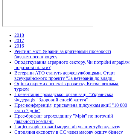
2018
2017
2016
Рейтинг міст України за критеріями прозорості
бюджетного процесу
Оподаткування аграрного сектору. Чи потрібні аграріям
податкові пільги?
Ветерани АТО стануть держслужбовцями. Старт
всеукраїнського проекту "За ветеранів до влади"
Оцінка окремих аспектів розвитку Києва: реклама,
туризм
Презентація громадської організації "Українська
Федерація "Здоровий спосіб життя"
Прес-конференція, присвячена підсумкам акції "10 000
км за 7 днів"
Прес-брифінг агрохолдингу "Мрія" по поточній
діяльності компанії
Пацієнт-орієнтовані моделі лікування туберкульозу
Сприяння експорту в ЄС через масову освіту бізнесу