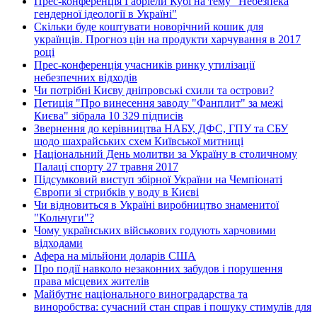
Прес-конференція Габріели Кубі на тему "Небезпека
гендерної ідеології в Україні"
Скільки буде коштувати новорічний кошик для
українців. Прогноз цін на продукти харчування в 2017
році
Прес-конференція учасників ринку утилізації
небезпечних відходів
Чи потрібні Києву дніпровські схили та острови?
Петиція "Про винесення заводу "Фанплит" за межі
Києва" зібрала 10 329 підписів
Звернення до керівництва НАБУ, ДФС, ГПУ та СБУ
щодо шахрайських схем Київської митниці
Національний День молитви за Україну в столичному
Палаці спорту 27 травня 2017
Підсумковий виступ збірної України на Чемпіонаті
Європи зі стрибків у воду в Києві
Чи відновиться в Україні виробництво знаменитої
"Кольчуги"?
Чому українських військових годують харчовими
відходами
Афера на мільйони доларів США
Про події навколо незаконних забудов і порушення
права місцевих жителів
Майбутнє національного виноградарства та
виноробства: сучасний стан справ і пошуку стимулів для