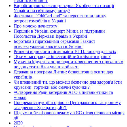
є якість кампанії?
Виробництво та експорт зерна. Як зберегти позиції
України на світовому ринку?
Фестиваль "OldCarLand" та перспективи ринку
ретроавтомобілів в Україні
Про молоко начистоту
Перший в Україні концерт Мінца за підтримки
Посольства Держави Ізраїль в Україні
Боротьба з піратськими сервісами і захист
інтелектуальної власності в Україні
Ринкові відносини після зміни УПП: вигода для всіх
"Яким насправді є інвестиційний клімат в країні?
Музична індустрія оприлюднить звернення з проханням
не допустити блокування області
Державна програма Литви: безкоштовна освіта для
українців
Чи впевнений ти, що можеш безпечно для здоров'я їсти
круасани, тортики або смачні булочки?
=Створення Ради ветеранів АТО з питань етики та
моралі
Про реконструкції згорілого Центрального гастроному
за адресою: Хрещатик, 40/1
Підсумки безвізового режиму з ЄС після першого місяця
дії
2020