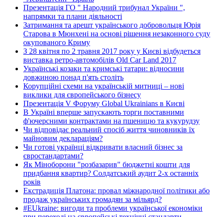
Презентація ГО " Народний трибунал України ",
напрямки та плани діяльності
Затримання та арешт українського добровольця Юрія
Старова в Мюнхені на основі рішення незаконного суду
окупованого Криму
З 28 квітня по 2 травня 2017 року у Києві відбудеться
виставка ретро-автомобілів Old Car Land 2017
Українські козаки та кримські татари: відносини
довжиною понад п'ять століть
Корупційні схеми на українській митниці – нові
виклики для європейського бізнесу
Презентація V Форуму Global Ukrainians в Києві
В Україні вперше запускають торги поставними
ф'ючерсними контрактами на пшеницю та кукурудзу
Чи відповідає реальний спосіб життя чиновників їх
майновим деклараціям?
Чи готові українці відкривати власний бізнес за
євростандартами?
Як Міноборони "розбазарив" бюджетні кошти для
придбання квартир? Солдатський аудит 2-х останніх
років
Екстрадиція Платона: провал міжнародної політики або
продаж українських громадян за мільярд?
#EUkraine: вигоди та проблеми української економіки
при переході на європейські технічні стандарти