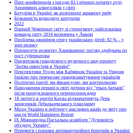
Прес-конференція з нагоди 82-ї річниці початку руху
Анонімних алкоголіків у світі
Ботулізм в Україні: як розпізнати заражену рибу
Безкарність відроджує корупцію
2022
Парний Чемпіонат світу зі стронгмену: найсильніша
команда світу 2016 визначена у Львові
Проблема ожиріння серед українських дітей: 82 % – у
зоні ризику
Пріоритети розвитку Харківщини: погляд здобувача по
пост губернатора
Презентація грандіозного музичного шоу-проекту
"Битва оркестрів в Україні"
Перспективи Угоди між Кабміном України та Урядом
Ізраїлю про тимчасове працевлаштування українців
Політичні партії: ми фінансуємо, ми контролюємо
Народження першої в світі дитини від "трьох батьків"
після пронуклеарного перенесення ядер
18 лютого в центрі Києва відзначатимуть День
захисників Дебальцевського плацдарму
Місце України в рейтингу щасливих країн до звіту про
щастя World Happiness Report
ІХ Міжнародна Пасхальна асамблея "Духовність
об'єднує Україну"
Перемоги і поразки антикорупційної боротьби в Україні: