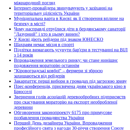
міжнародний погляд
Інтернет-провайдера звинувачують у зазіханні на
територіальну цілісність України
Муніципальна варта в Києві: як її створення вплине на
безпеку в місті?
Чому насправді отруїлися діти в бердянському санаторії
"Лазурний" і хто в цьому винен?
У Києві діють рейдери під знаком ЮНЕСКО
Шахраям немає місця в спорті
Підлітки вимагають усунути бар'єри в тестуванні на ВІЛ
з 14 років
Впровадження земельного ринку: чи стане нинішнє
подовження мораторію останнім
"Кіровоградські ковбої" – фермери зі зброєю
захищаються від рейдерів
Закарпаття: перші вибори в громадах під загрозою зриву
Прес-конференція, присвячена дням українського кіно в
Брюсселі
Звернення голів асоціацій деревообробних підприємств
про скасування мораторію на експорт необробленої
деревини
Обговорення законопроекту 6175 про примусове
позбавлення громадянства України
Перший День дизайнера України. Впровадження
професійного свята з нагоди 30-річчя створення Союзу