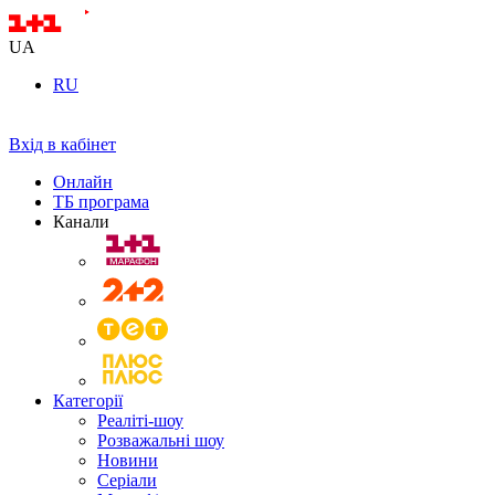
UA
RU
Вхід в кабінет
Онлайн
ТБ програма
Канали
Категорії
Реаліті-шоу
Розважальні шоу
Новини
Серіали