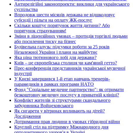
Антирелігійні законопроекти: виклики для українського
суспільства
Впродовж шести місяців держава не відшкодовує
субсидії і пільги на оплату ЖК-послуг
Скільки коштує порятунок життя дитини? Або
порятунок страхуванням!
Зміни в ліцензійних умовах – протидія торгівлі людьми
або посилення тиску на бізнес
Будівельна галузь: підсумки роботи за 25 років
Незалежної України і плани на майбутнє
Яка ціна тютюнового лобі для держави?
Київ – це європейська столиця чи кам'яний гетто?
Прес-конференція представників української музичної
індустрії
У Києві завершився 1-й етап навчань тренерів-
парамедиків в рамках програми НАТО
Фонд "Соціальне медичне партнерство": як отримати
безкоштовну медичну послугу в приватній клініці?
Конфлікт жителів зі структурами скандального
забудовника Войцеховського
Як сигарети у вітринах впливають на дітей?
Дослідження
Дотримання прав людини в умовах гібридної війни
Круглий стіл на підтримку Міжнародного дня
ортодонтичного здоров'я в Україні