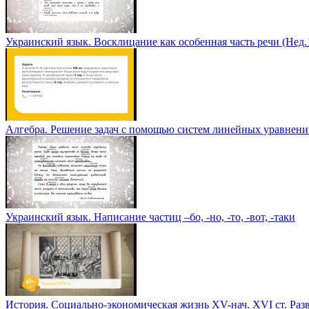
Украинский язык. Восклицание как особенная часть речи (Нед
Алгебра. Решение задач с помощью систем линейных уравнен
Украинский язык. Написание частиц –бо, -но, -то, -вот, -таки
История. Социально-экономическая жизнь XV-нач. XVI ст. Раз