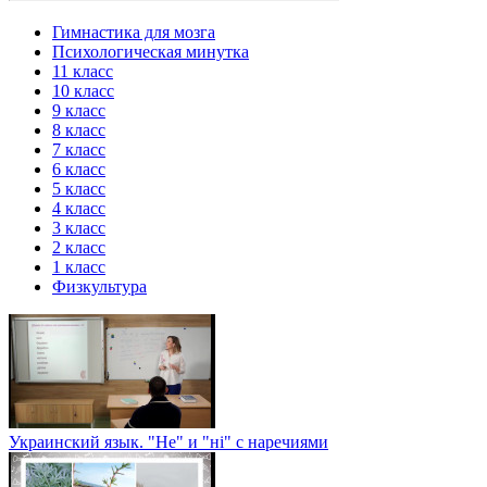
Гимнастика для мозга
Психологическая минутка
11 класс
10 класс
9 класс
8 класс
7 класс
6 класс
5 класс
4 класс
3 класс
2 класс
1 класс
Физкультура
Украинский язык. "Не" и "ні" с наречиями