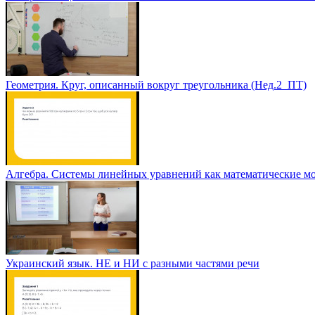
Геометрия. Круг, описанный вокруг треугольника (Нед.2_ПТ)
Алгебра. Системы линейных уравнений как математические мо
Украинский язык. НЕ и НИ с разными частями речи