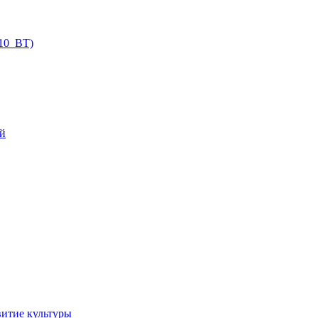
.10_ВТ)
ий
витие культуры