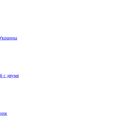
 Украины
й с двумя
ьник