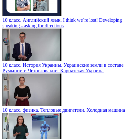
10 класс. Английский язык. I think we`re lost! Developing
speaking - asking for directions
10 класс. История Украины. Украинские земли в составе
Румынии и Чехословакии. Карпатская Украина
10 класс. физика. Тепловые двигатели. Холодная машина