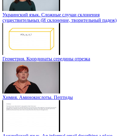
Украинский язык. Сложные случаи склонения
существительных (И склонение, творительный падеж)
Геометрия. Координаты середины отрезка
Химия. Аминокислоты. Пептиды
Английский язык. An informal email describing a place -