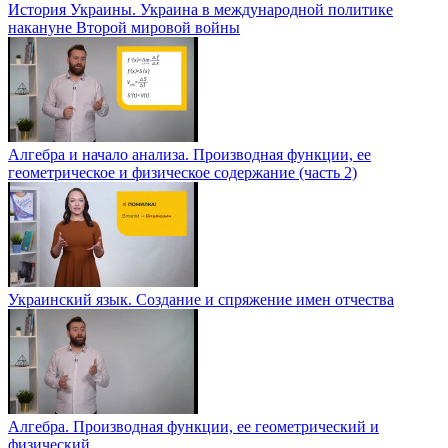
История Украины. Украина в международной политике
накануне Второй мировой войны
Алгебра и начало анализа. Производная функции, ее
геометрическое и физическое содержание (часть 2)
Украинский язык. Создание и спряжение имен отчества
Алгебра. Производная функции, ее геометрический и
физический