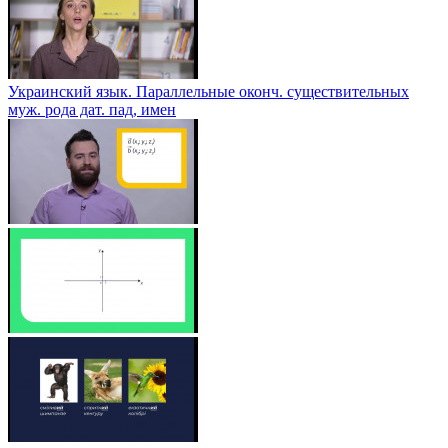
Украинский язык. Параллельные оконч. существительных
муж. рода дат. пад, имен