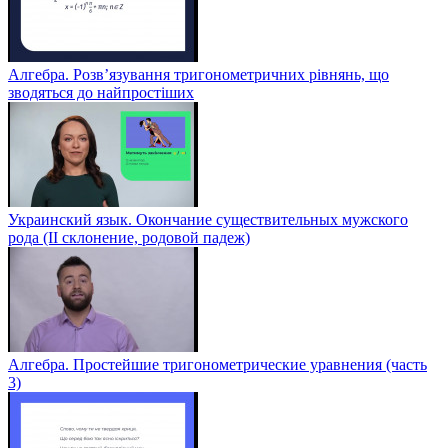
Алгебра. Розв’язування тригонометричних рівнянь, що
зводяться до найпростіших
Украинский язык. Окончание существительных мужского
рода (II склонение, родовой падеж)
Алгебра. Простейшие тригонометрические уравнения (часть
3)