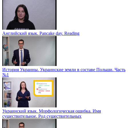
Английский язык. Pancake day. Reading
История Украины. Украинские земли в составе Польши. Часть
№1
Украинский язык. Морфологическая ошибка. Имя
существительное. Род существительных